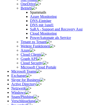
OneDrive
Betrieb
Spammails
Azure Monitoring
DNS-Einträge
DNS mit 1und1
SaRA - Support and Recovery Assi
Cloud Monitoring
PowerAutomate als Service
Tenant zu Tenant
Weitere Funktionen
Azure
Cloud Clients
Graph API
Cloud Security
Microsoft Cloud Portale
Microsoft Teams
Exchange
Skype for Business
Active Directory
Netzwerk
Windows
Spam/Phishing
Verschlüsselung