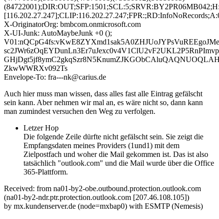
(84722001);DIR:OUT;SFP:1501;SCL:5;SRVR:BY2PR06MB042;H
[116.202.27.247];CLIP:116.202.27.247;FPR:;RD:InfoNoRecords;
X-OriginatorOrg: bmbcom.onmicrosoft.com
X-UI-Junk: AutoMaybeJunk +0 ();
V01:nQCpG4fs:vKwE8ZYXmd1sak5A0ZHJUoJYPsVuREEgoJM
sc2JWr6zOqEYDunLn3Er7uJexc0v4V1ClU2vF2UKL2P5RnPImv
GHjDgt5jf8ymC2gkqSzr8N5KnumZJKGObCAluQAQNUOQLA
ZkwWWRXv092Ts
Envelope-To: fra---nk@carius.de
Auch hier muss man wissen, dass alles fast alle Eintrag gefälscht
sein kann. Aber nehmen wir mal an, es wäre nicht so, dann kann
man zumindest versuchen den Weg zu verfolgen.
Letzer Hop
Die folgende Zeile dürfte nicht gefälscht sein. Sie zeigt die
Empfangsdaten meines Providers (1und1) mit dem
Zielpostfach und woher die Mail gekommen ist. Das ist also
tatsächlich "outlook.com" und die Mail wurde über die Office
365-Plattform.
Received: from na01-by2-obe.outbound.protection.outlook.com
(na01-by2-ndr.ptr.protection.outlook.com [207.46.108.105])
by mx.kundenserver.de (node=mxbap0) with ESMTP (Nemesis)