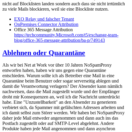
nicht auf Blocklisten landen sondern auch dass sie nicht irrtümlich
zu viele Mails blockieren, weil sie eine Blockliste nutzen.
EXO Relay und falscher Tenant
OnPremises Connector Attribution
Office 365 Message Attribution
https://techcommunity.Microsoft.com/t5/exchange-team-
blog/office-365-message-attribution/ba-p/749143
Ablehnen oder Quarantäne
Als wir bei Net at Work vor über 10 Jahren NoSpamProxy
entworfen haben, haben wir uns gegen eine Quarantäne
entschieden. Warum sollte ich als Betreiber eine Mail in eine
Quarantäne beim Benutzer oder sogar serverseitig ablegen und
damit die Verantwortung verlagern? Der Absender kann nämlich
nachweisen, dass die Mail zugestellt wurde und der Empfänger
droht mir Konsequenzen an, weil ich die Nachricht unterdrückt
habe. Eine "Unzustellbarkeit" an den Absender zu generieren
verbietet sich, da Spammer mit gefälschten Adressen arbeiten und
ich damit selbst zum Störer werden. Wir haben bei NoSpamProxy
daher jede Mail entweder angenommen und dann auch ins das
Postfach zugestellt oder auf SMTP-Level abgelehnt. Andere
Produkte haben jede Mail angenommen und dann asynchron