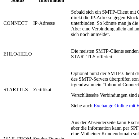
Status
Information
Sobald sich ein SMTP-Client mit 
direkt die IP-Adresse gegen Blockli
CONNECT
IP-Adresse
unterbinden. So könnte man ja di
Aber eine Verbindung allein anhand
sich noch anmeldet.
Die meisten SMTP-Clients senden
EHLO/HELO
STARTTLS offeriert.
Optional nutzt der SMTP-Client da
des SMTP-Servers überprüfen sonde
irgendwann ein "Inbound Connector
STARTTLS
Zertifikat
Verschlüsselte Verbindungen sind 
Siehe auch
Exchange Online mit Wi
Aus der Absenderzeile kann Exchan
aber die Information kann per SP
eine Mail einer Kundendomain so
MAIL FROM
Sender-Domain