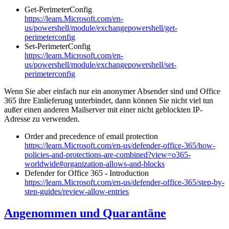
Get-PerimeterConfig
https://learn.Microsoft.com/en-
us/powershell/module/exchangepowershell/get-
perimeterconfig
Set-PerimeterConfig
https://learn.Microsoft.com/en-
us/powershell/module/exchangepowershell/set-
perimeterconfig
Wenn Sie aber einfach nur ein anonymer Absender sind und Office
365 ihre Einlieferung unterbindet, dann können Sie nicht viel tun
außer einen anderen Mailserver mit einer nicht geblockten IP-
Adresse zu verwenden.
Order and precedence of email protection
https://learn.Microsoft.com/en-us/defender-office-365/how-
policies-and-protections-are-combined?view=o365-
worldwide#organization-allows-and-blocks
Defender for Office 365 - Introduction
https://learn.Microsoft.com/en-us/defender-office-365/step-by-
step-guides/review-allow-entries
Angenommen und Quarantäne