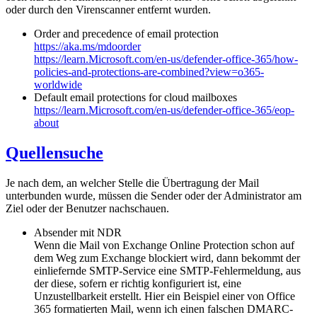
oder durch den Virenscanner entfernt wurden.
Order and precedence of email protection
https://aka.ms/mdoorder
https://learn.Microsoft.com/en-us/defender-office-365/how-
policies-and-protections-are-combined?view=o365-
worldwide
Default email protections for cloud mailboxes
https://learn.Microsoft.com/en-us/defender-office-365/eop-
about
Quellensuche
Je nach dem, an welcher Stelle die Übertragung der Mail
unterbunden wurde, müssen die Sender oder der Administrator am
Ziel oder der Benutzer nachschauen.
Absender mit NDR
Wenn die Mail von Exchange Online Protection schon auf
dem Weg zum Exchange blockiert wird, dann bekommt der
einliefernde SMTP-Service eine SMTP-Fehlermeldung, aus
der diese, sofern er richtig konfiguriert ist, eine
Unzustellbarkeit erstellt. Hier ein Beispiel einer von Office
365 formatierten Mail, wenn ich einen falschen DMARC-