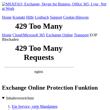
Home
Kontakt
Hilfe
Logbuch
Support
Cookie-Hinweis
Home
Cloud/Microsoft 365
Exchange Online
Transport
EOP
Blockaden
Exchange Online Protection Funktion
Inhaltsverzeichnis
Ein Service, viele Mandanten