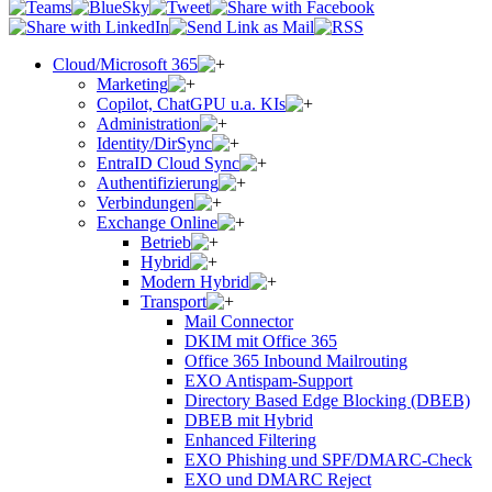
Cloud/Microsoft 365
Marketing
Copilot, ChatGPU u.a. KIs
Administration
Identity/DirSync
EntraID Cloud Sync
Authentifizierung
Verbindungen
Exchange Online
Betrieb
Hybrid
Modern Hybrid
Transport
Mail Connector
DKIM mit Office 365
Office 365 Inbound Mailrouting
EXO Antispam-Support
Directory Based Edge Blocking (DBEB)
DBEB mit Hybrid
Enhanced Filtering
EXO Phishing und SPF/DMARC-Check
EXO und DMARC Reject