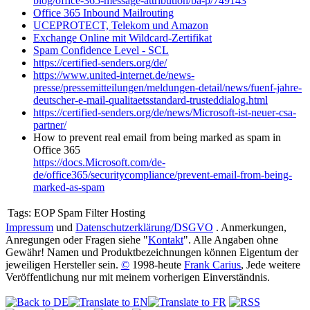
blog/office-365-message-attribution/ba-p/749143
Office 365 Inbound Mailrouting
UCEPROTECT, Telekom und Amazon
Exchange Online mit Wildcard-Zertifikat
Spam Confidence Level - SCL
https://certified-senders.org/de/
https://www.united-internet.de/news-
presse/pressemitteilungen/meldungen-detail/news/fuenf-jahre-
deutscher-e-mail-qualitaetsstandard-trusteddialog.html
https://certified-senders.org/de/news/Microsoft-ist-neuer-csa-
partner/
How to prevent real email from being marked as spam in
Office 365
https://docs.Microsoft.com/de-
de/office365/securitycompliance/prevent-email-from-being-
marked-as-spam
Tags:
EOP Spam Filter Hosting
Impressum
und
Datenschutzerklärung/DSGVO
. Anmerkungen,
Anregungen oder Fragen siehe "
Kontakt
". Alle Angaben ohne
Gewähr! Namen und Produktbezeichnungen können Eigentum der
jeweiligen Hersteller sein.
©
1998-heute
Frank Carius
, Jede weitere
Veröffentlichung nur mit meinem vorherigen Einverständnis.