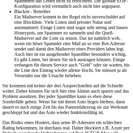
Spammern das Leben nicht zu erleichtern. Die globale EOP-
Konfiguration wird vermutlich auch nicht hier angepasst.
Blackist - Betreiber
Ein Mailserver kommt in der Regel nicht unverschuldet auf
eine Blockliste. Viele Listen sind privater Natur und
automatisiert. Einige Listen sind sogar sehr streng und bauen
Honeypots, um Spammer zu sammeln und die Quell-
Mailserver auf die Liste zu setzen. Das tut natürlich weh,
wenn ein böser Spammer eine Mail an so eine Bot-Adresse
sendet und damit den Mailserver eines Providers lahm legt.
Auch hier ist ein ausgehender Spamfilter besonders wichtig.
Es gibt Listen, bei denen Sie sich austragen können. Einige
verlangen für diesen Service auch "Geld" oder sie warten, bis
die Liste den Eintrag wieder alleine löscht. Sie müssen ja als
Versender nur die Ursache beheben.
Sie kommen mit keiner der drei Ansprechstellen auf die Schnelle
weiter. Daher können Sie sich hier eine Aktion auch sparen und das
Problem aussitzen. Bei jeder Spamfilter kann es eben diese
Sonderfälle geben. Wenn Sie mit ihrem Auto liegen bleiben, dann
dauert es auch einige Zeit bis das Pannenfahrzeug sie zur Werkstatt
geschleppt hat und das Auto wieder funktionsfähig ist.
Das Risiko eines Hosters, dass seine IP-Adressen ein schlechtes
Rating bekommen, ist durchaus real. Daher blockiert z.B. Azure per