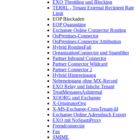
EXO Throttling und Blocking
TERRL - Tenant External Recipient Rate
Limit
EOP Blockaden
EOP Quarantäne
Exchange Online Connector Routing
OnPremises-Connector
OnPremises-Connector Attribution
Hybrid RoutingFail
OrganizationConnector und Spamfilter
Partner Inbound Connector
Partner Connector Wildcard
Partner Connector 2
Hybrid Hintereingang
Nebeneingang ohne MX-Record
EXO Relay und falsche Tenant
TreatMessagesAsInternal
XOORG und Exchange
X-OriginatorOrg
X-MS-Exchange-CrossTenant-Id
Exchange Online Adressbuch Export
EXO mit NoSpamProxy
Fremdconnector
Fax
SMIME