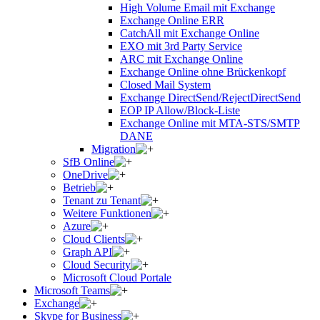
High Volume Email mit Exchange
Exchange Online ERR
CatchAll mit Exchange Online
EXO mit 3rd Party Service
ARC mit Exchange Online
Exchange Online ohne Brückenkopf
Closed Mail System
Exchange DirectSend/RejectDirectSend
EOP IP Allow/Block-Liste
Exchange Online mit MTA-STS/SMTP
DANE
Migration
SfB Online
OneDrive
Betrieb
Tenant zu Tenant
Weitere Funktionen
Azure
Cloud Clients
Graph API
Cloud Security
Microsoft Cloud Portale
Microsoft Teams
Exchange
Skype for Business