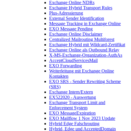
Exchange Online NDRs
Exchange Hybrid Transport Rules
Plus-Adressierung
External Sender Identification
Message Tracking in Exchange Online
EXO Message Pending
Exchange Online Disclaimer
Centralized Mailrouting Multiforest
Exchange Hybrid mit Wildcard-Zertifikat
Exchange Online als Outbound Relay
X-MS-Exchange-Organization-AuthAs
AcceptCloudServicesMail
EXO Forwarding
Weiterleitung mit Exchange Online
Kontakten
EXO SRS - Sender Rewriting Scheme
(SRS)
Exchange Intern/Extern
EX522020 - Auswertung
Exchange Transport Limit and
Enforcement System
EXO MessageExpiration
EXO Mailflow 1 Nov 2023 Update
Hybrid Edge Falschrouting
Hybrid, Edge und AcceptedDomain