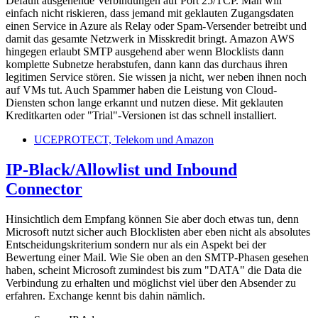
Default ausgehende Verbindungen auf Port 25/TCP. Man will
einfach nicht riskieren, dass jemand mit geklauten Zugangsdaten
einen Service in Azure als Relay oder Spam-Versender betreibt und
damit das gesamte Netzwerk in Misskredit bringt. Amazon AWS
hingegen erlaubt SMTP ausgehend aber wenn Blocklists dann
komplette Subnetze herabstufen, dann kann das durchaus ihren
legitimen Service stören. Sie wissen ja nicht, wer neben ihnen noch
auf VMs tut. Auch Spammer haben die Leistung von Cloud-
Diensten schon lange erkannt und nutzen diese. Mit geklauten
Kreditkarten oder "Trial"-Versionen ist das schnell installiert.
UCEPROTECT, Telekom und Amazon
IP-Black/Allowlist und Inbound
Connector
Hinsichtlich dem Empfang können Sie aber doch etwas tun, denn
Microsoft nutzt sicher auch Blocklisten aber eben nicht als absolutes
Entscheidungskriterium sondern nur als ein Aspekt bei der
Bewertung einer Mail. Wie Sie oben an den SMTP-Phasen gesehen
haben, scheint Microsoft zumindest bis zum "DATA" die Data die
Verbindung zu erhalten und möglichst viel über den Absender zu
erfahren. Exchange kennt bis dahin nämlich.