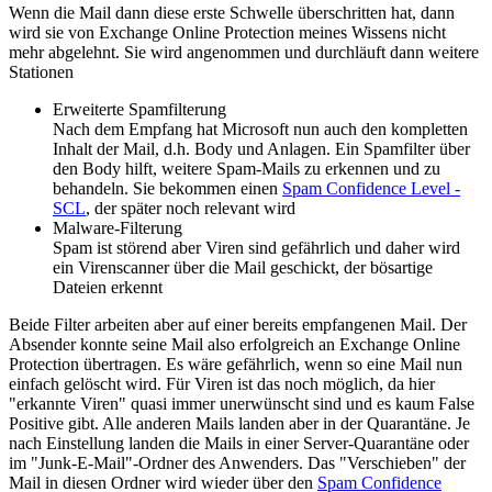
Wenn die Mail dann diese erste Schwelle überschritten hat, dann
wird sie von Exchange Online Protection meines Wissens nicht
mehr abgelehnt. Sie wird angenommen und durchläuft dann weitere
Stationen
Erweiterte Spamfilterung
Nach dem Empfang hat Microsoft nun auch den kompletten
Inhalt der Mail, d.h. Body und Anlagen. Ein Spamfilter über
den Body hilft, weitere Spam-Mails zu erkennen und zu
behandeln. Sie bekommen einen
Spam Confidence Level -
SCL
, der später noch relevant wird
Malware-Filterung
Spam ist störend aber Viren sind gefährlich und daher wird
ein Virenscanner über die Mail geschickt, der bösartige
Dateien erkennt
Beide Filter arbeiten aber auf einer bereits empfangenen Mail. Der
Absender konnte seine Mail also erfolgreich an Exchange Online
Protection übertragen. Es wäre gefährlich, wenn so eine Mail nun
einfach gelöscht wird. Für Viren ist das noch möglich, da hier
"erkannte Viren" quasi immer unerwünscht sind und es kaum False
Positive gibt. Alle anderen Mails landen aber in der Quarantäne. Je
nach Einstellung landen die Mails in einer Server-Quarantäne oder
im "Junk-E-Mail"-Ordner des Anwenders. Das "Verschieben" der
Mail in diesen Ordner wird wieder über den
Spam Confidence