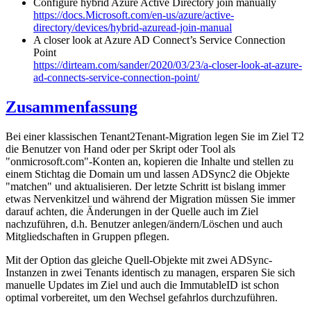
Configure hybrid Azure Active Directory join manually
https://docs.Microsoft.com/en-us/azure/active-
directory/devices/hybrid-azuread-join-manual
A closer look at Azure AD Connect’s Service Connection
Point
https://dirteam.com/sander/2020/03/23/a-closer-look-at-azure-
ad-connects-service-connection-point/
Zusammenfassung
Bei einer klassischen Tenant2Tenant-Migration legen Sie im Ziel T2
die Benutzer von Hand oder per Skript oder Tool als
"onmicrosoft.com"-Konten an, kopieren die Inhalte und stellen zu
einem Stichtag die Domain um und lassen ADSync2 die Objekte
"matchen" und aktualisieren. Der letzte Schritt ist bislang immer
etwas Nervenkitzel und während der Migration müssen Sie immer
darauf achten, die Änderungen in der Quelle auch im Ziel
nachzuführen, d.h. Benutzer anlegen/ändern/Löschen und auch
Mitgliedschaften in Gruppen pflegen.
Mit der Option das gleiche Quell-Objekte mit zwei ADSync-
Instanzen in zwei Tenants identisch zu managen, ersparen Sie sich
manuelle Updates im Ziel und auch die ImmutableID ist schon
optimal vorbereitet, um den Wechsel gefahrlos durchzuführen.