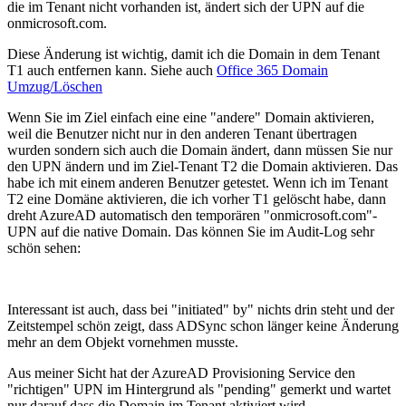
die im Tenant nicht vorhanden ist, ändert sich der UPN auf die
onmicrosoft.com.
Diese Änderung ist wichtig, damit ich die Domain in dem Tenant
T1 auch entfernen kann. Siehe auch
Office 365 Domain
Umzug/Löschen
Wenn Sie im Ziel einfach eine eine "andere" Domain aktivieren,
weil die Benutzer nicht nur in den anderen Tenant übertragen
wurden sondern sich auch die Domain ändert, dann müssen Sie nur
den UPN ändern und im Ziel-Tenant T2 die Domain aktivieren. Das
habe ich mit einem anderen Benutzer getestet. Wenn ich im Tenant
T2 eine Domäne aktivieren, die ich vorher T1 gelöscht habe, dann
dreht AzureAD automatisch den temporären "onmicrosoft.com"-
UPN auf die native Domain. Das können Sie im Audit-Log sehr
schön sehen:
Interessant ist auch, dass bei "initiated" by" nichts drin steht und der
Zeitstempel schön zeigt, dass ADSync schon länger keine Änderung
mehr an dem Objekt vornehmen musste.
Aus meiner Sicht hat der AzureAD Provisioning Service den
"richtigen" UPN im Hintergrund als "pending" gemerkt und wartet
nur darauf dass die Domain im Tenant aktiviert wird.