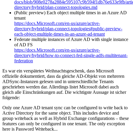
docs/blob/908e0278a2884e595107c9b594f1db76e633e9fb/articl
directory/hybrid/plan-connect-topologies.md
(Public preview) Each object multiple times in an Azure AD
tenant
https://docs.Microsoft.com/en-us/azure/active-
directory/hybrid/plan-connect-topologies#public-preview-
each-object-multiple-times-in-an-azure-ad-tenant
Federate multiple instances of Azure AD with single instance
of AD FS
https://docs.Microsoft.com/en-us/azure/active-
directory/hybrid/how-to-connect-fed-single-adfs-multitenant-
federation
Es war ein verspätetes Weihnachtsgeschenk, dass Microsoft
offizielle dokumentiert, dass da gleiche AD-Objekt von mehreren
ADSync-Instanzen gelesen und in unterschiedliche Tenants
geschrieben werden dar. Allerdings listet Microsoft dabei auch
gleich alle Einschränkungen auf. Die wichtigste Aussage ist sicher
folgende:
Only one Azure AD tenant sync can be configured to write back to
Active Directory for the same object. This includes device and
group writeback as well as Hybrid Exchange configurations – these
features can only be configured in one tenant. The only exception
here is Password Writeback...