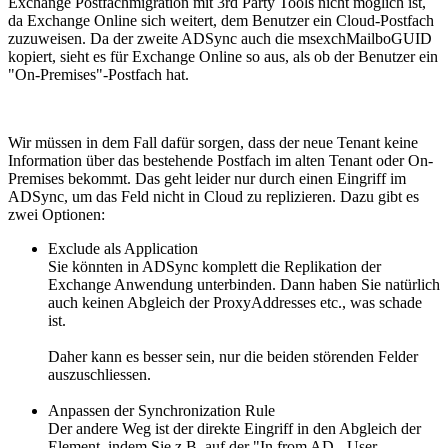
Exchange Postfachmigration mit 3rd Party Tools nicht möglich ist,
da Exchange Online sich weitert, dem Benutzer ein Cloud-Postfach
zuzuweisen. Da der zweite ADSync auch die msexchMailboGUID
kopiert, sieht es für Exchange Online so aus, als ob der Benutzer ein
"On-Premises"-Postfach hat.
Wir müssen in dem Fall dafür sorgen, dass der neue Tenant keine
Information über das bestehende Postfach im alten Tenant oder On-
Premises bekommt. Das geht leider nur durch einen Eingriff im
ADSync, um das Feld nicht in Cloud zu replizieren. Dazu gibt es
zwei Optionen:
Exclude als Application
Sie könnten in ADSync komplett die Replikation der
Exchange Anwendung unterbinden. Dann haben Sie natürlich
auch keinen Abgleich der ProxyAddresses etc., was schade
ist.
Daher kann es besser sein, nur die beiden störenden Felder
auszuschliessen.
Anpassen der Synchronization Rule
Der andere Weg ist der direkte Eingriff in den Abgleich der
Element, indem Sie z.B. auf der "In from AD - User