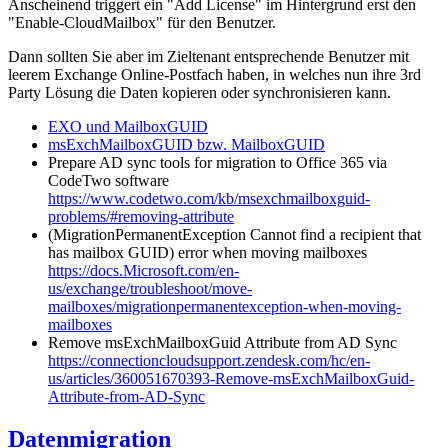
Anscheinend triggert ein "Add License" im Hintergrund erst den
"Enable-CloudMailbox" für den Benutzer.
Dann sollten Sie aber im Zieltenant entsprechende Benutzer mit
leerem Exchange Online-Postfach haben, in welches nun ihre 3rd
Party Lösung die Daten kopieren oder synchronisieren kann.
EXO und MailboxGUID
msExchMailboxGUID bzw. MailboxGUID
Prepare AD sync tools for migration to Office 365 via
CodeTwo software
https://www.codetwo.com/kb/msexchmailboxguid-
problems/#removing-attribute
(MigrationPermanentException Cannot find a recipient that
has mailbox GUID) error when moving mailboxes
https://docs.Microsoft.com/en-
us/exchange/troubleshoot/move-
mailboxes/migrationpermanentexception-when-moving-
mailboxes
Remove msExchMailboxGuid Attribute from AD Sync
https://connectioncloudsupport.zendesk.com/hc/en-
us/articles/360051670393-Remove-msExchMailboxGuid-
Attribute-from-AD-Sync
Datenmigration