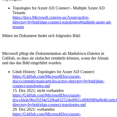
Topologies for Azure AD Connect - Multiple Azure AD
Tenants
https://docs.Microsoft.com/en-us/Azure/active-
directory/hybrid/plan-connect-topologies#multiple-azure-ad-
tenants
Mitten im Dokument findet sich folgendes Bild:
Microsoft pflegt die Dokumentation als Markdown-Dateien in
GitHub, so dass sie einfacher ermitteln können, wann der Absatz
und das das Bild eingeführt wurden.
Gitub History: Topologies for Azure AD Connect
https://GitHub.com/MicrosoftDocs/azure-
docs/commits/main/articles/active-directory/hybrid/plan-
connect-topologies.md
15. Dez 2021: nicht vorhanden
https://GitHub.com/MicrosoftDocs/azure-
docs/blob/9bc05f34e520ba832524ed961cdf06f989a064fe/article
directory/hybrid/plan-connect-topologies.md
29. Dez 2021: vorhanden
https://GitHub.com/MicrosoftDocs/azure-