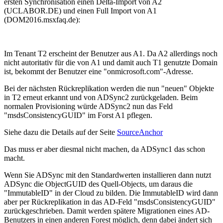
ersten Synchronisation einen Delta-Import von A2
(UCLABOR.DE) und einen Full Import von A1
(DOM2016.msxfaq.de):
Im Tenant T2 erscheint der Benutzer aus A1. Da A2 allerdings noch
nicht autoritativ für die von A1 und damit auch T1 genutzte Domain
ist, bekommt der Benutzer eine "onmicrosoft.com"-Adresse.
Bei der nächsten Rückreplikation werden die nun "neuen" Objekte
in T2 erneut erkannt und von ADSync2 zurückgeladen. Beim
normalen Provisioning würde ADSync2 nun das Feld
"msdsConsistencyGUID" im Forst A1 pflegen.
Siehe dazu die Details auf der Seite
SourceAnchor
Das muss er aber diesmal nicht machen, da ADSync1 das schon
macht.
Wenn Sie ADSync mit den Standardwerten installieren dann nutzt
ADSync die ObjectGUID des Quell-Objects, um daraus die
"ImmutableID" in der Cloud zu bilden. Die ImmutableID wird dann
aber per Rückreplikation in das AD-Feld "msdsConsistencyGUID"
zurückgeschrieben. Damit werden spätere Migrationen eines AD-
Benutzers in einen anderen Forest möglich, denn dabei ändert sich