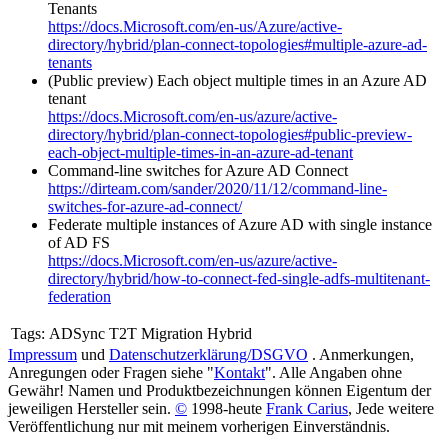
Tenants
https://docs.Microsoft.com/en-us/Azure/active-
directory/hybrid/plan-connect-topologies#multiple-azure-ad-
tenants
(Public preview) Each object multiple times in an Azure AD
tenant
https://docs.Microsoft.com/en-us/azure/active-
directory/hybrid/plan-connect-topologies#public-preview-
each-object-multiple-times-in-an-azure-ad-tenant
Command-line switches for Azure AD Connect
https://dirteam.com/sander/2020/11/12/command-line-
switches-for-azure-ad-connect/
Federate multiple instances of Azure AD with single instance
of AD FS
https://docs.Microsoft.com/en-us/azure/active-
directory/hybrid/how-to-connect-fed-single-adfs-multitenant-
federation
Tags:
ADSync T2T Migration Hybrid
Impressum
und
Datenschutzerklärung/DSGVO
. Anmerkungen,
Anregungen oder Fragen siehe "
Kontakt
". Alle Angaben ohne
Gewähr! Namen und Produktbezeichnungen können Eigentum der
jeweiligen Hersteller sein.
©
1998-heute
Frank Carius
, Jede weitere
Veröffentlichung nur mit meinem vorherigen Einverständnis.