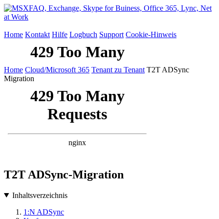
Home
Kontakt
Hilfe
Logbuch
Support
Cookie-Hinweis
Home
Cloud/Microsoft 365
Tenant zu Tenant
T2T ADSync
Migration
T2T ADSync-Migration
Inhaltsverzeichnis
1:N ADSync