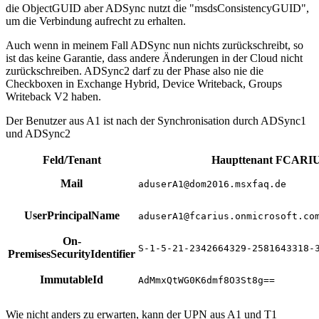
die ObjectGUID aber ADSync nutzt die "msdsConsistencyGUID",
um die Verbindung aufrecht zu erhalten.
Auch wenn in meinem Fall ADSync nun nichts zurückschreibt, so
ist das keine Garantie, dass andere Änderungen in der Cloud nicht
zurückschreiben. ADSync2 darf zu der Phase also nie die
Checkboxen in Exchange Hybrid, Device Writeback, Groups
Writeback V2 haben.
Der Benutzer aus A1 ist nach der Synchronisation durch ADSync1
und ADSync2
Feld/Tenant
Haupttenant FCARI
Mail
aduserA1@dom2016.msxfaq.de
UserPrincipalName
aduserA1@fcarius.onmicrosoft.co
On-
S-1-5-21-2342664329-2581643318-
PremisesSecurityIdentifier
ImmutableId
AdMmxQtWG0K6dmf8O3St8g==
Wie nicht anders zu erwarten, kann der UPN aus A1 und T1