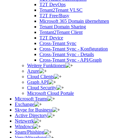
T2T DevOps
Tenant2Tenant VLSC
T2T Free/Busy
Microsoft 365 Domain übernehmen
Tenant Domain Sharing
Tentant2Tenant Client
T2T Device
Cross-Tenant Sync
Cross-Tenant Sync - Konfiguration
Cross-Tenant Sync - Details
Cross-Tenant Sync - API/Graph
Weitere Funktionen
Azure
Cloud Clients
Graph API
Cloud Security
Microsoft Cloud Portale
Microsoft Teams
Exchange
Skype for Business
Active Directory
Netzwerk
Windows
Spam/Phishing
Verschlüsselung