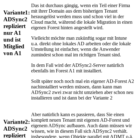
Das ist durchaus gängig, wenn ein Teil einer Firma
mit ihrer Domain aus dem bisherigen Tenant
Variante1:
herausgelöst werden muss und schon viel in der
ADSync2
Cloud macht, während die lokale Migration in einen
repliziert
eigenen Forest hinten angestellt wird.
nur A1
Vielleicht möchte man zukünftig sogar mit Intune
und ist
u.a. direkt ohne lokales AD arbeiten oder die lokale
Mitglied
Umstellung ist einfacher, wenn die Anwender
von A1
zumindest schon mal im richtigen Tenant sind.
In dem Fall wird der ADSync2-Server natürlich
ebenfalls im Forest A1 mit installiert.
Sollt später noch noch mal ein eigener AD-Forest A2
nachinstalliert werden müssen, dann kann man
ADSync2 zwei zwar nicht umziehen aber schon neu
installieren und ist dann bei der Variante 2
Aber natürlich kann es passieren, dass Sie einen
komplett neuen Tenant mit eigenen AD-Forest und
Variante2:
eigenem ADSync aufbauen. Auch dann müssen wir
ADSync2
wissen, wie in diesem Fall sich ADSync2 verhält.
repliziert
insbesondere, wenn Objekte parallel mit ADMT o.ä.