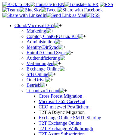
Cloud/Microsoft 365
Marketing
Copilot, ChatGPU u.a. KIs
Administration
Identity/DirSync
EntraID Cloud Sync
Authentifizierung
Verbindungen
Exchange Online
SfB Online
OneDrive
Betrieb
Tenant zu Tenant
Cross Forest Migration
Microsoft 365 CarveOut
CEO mit zwei Postfächern
T2T ADSync Migration
Exchange Online SMTP Sharing
T2T Exchange Online
T2T Exchange Walkthrough
T2T Azure Subscription