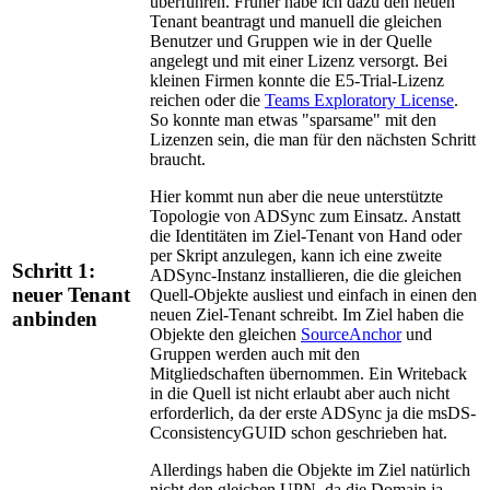
überführen. Früher habe ich dazu den neuen
Tenant beantragt und manuell die gleichen
Benutzer und Gruppen wie in der Quelle
angelegt und mit einer Lizenz versorgt. Bei
kleinen Firmen konnte die E5-Trial-Lizenz
reichen oder die
Teams Exploratory License
.
So konnte man etwas "sparsame" mit den
Lizenzen sein, die man für den nächsten Schritt
braucht.
Hier kommt nun aber die neue unterstützte
Topologie von ADSync zum Einsatz. Anstatt
die Identitäten im Ziel-Tenant von Hand oder
per Skript anzulegen, kann ich eine zweite
Schritt 1:
ADSync-Instanz installieren, die die gleichen
neuer Tenant
Quell-Objekte ausliest und einfach in einen den
neuen Ziel-Tenant schreibt. Im Ziel haben die
anbinden
Objekte den gleichen
SourceAnchor
und
Gruppen werden auch mit den
Mitgliedschaften übernommen. Ein Writeback
in die Quell ist nicht erlaubt aber auch nicht
erforderlich, da der erste ADSync ja die msDS-
CconsistencyGUID schon geschrieben hat.
Allerdings haben die Objekte im Ziel natürlich
nicht den gleichen UPN, da die Domain ja