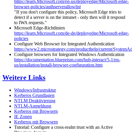
https://learn.Microsoft.com/en-us/deployedge/Microsoft-edge-
browser-policies/authserverallowlist
"If you don't configure this policy, Microsoft Edge tries to
detect if a server is on the intranet - only then will it respond
to IWA requests."
Microsoft Edge-Richtlinien
https://learn.Microsoft.com/de-de/deployedge/Microsoft-edge-
policies
Configure Web Browser for Integrated Authentication
https://www2.microstrategy.com/producthelp/current/System
Configure browsers for Integrated Windows Authentication
https://documentation.blueprism.com/hub-interact/5-1/en-
us/installation/install-browser-configuration.htm
Weitere Links
Windows/Infrastruktur
Kerberos Grundlagen
NTLM Deaktivierung
NTLM-Anmeldung
Kerberos mit Browsern
IE Zonen
Kerberos mit Browsern
Tutorial: Configure a cross-realm trust with an Active