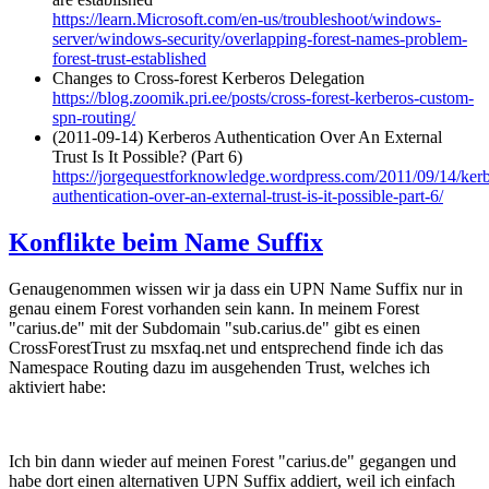
https://learn.Microsoft.com/en-us/troubleshoot/windows-
server/windows-security/overlapping-forest-names-problem-
forest-trust-established
Changes to Cross-forest Kerberos Delegation
https://blog.zoomik.pri.ee/posts/cross-forest-kerberos-custom-
spn-routing/
(2011-09-14) Kerberos Authentication Over An External
Trust Is It Possible? (Part 6)
https://jorgequestforknowledge.wordpress.com/2011/09/14/kerb
authentication-over-an-external-trust-is-it-possible-part-6/
Konflikte beim Name Suffix
Genaugenommen wissen wir ja dass ein UPN Name Suffix nur in
genau einem Forest vorhanden sein kann. In meinem Forest
"carius.de" mit der Subdomain "sub.carius.de" gibt es einen
CrossForestTrust zu msxfaq.net und entsprechend finde ich das
Namespace Routing dazu im ausgehenden Trust, welches ich
aktiviert habe:
Ich bin dann wieder auf meinen Forest "carius.de" gegangen und
habe dort einen alternativen UPN Suffix addiert, weil ich einfach