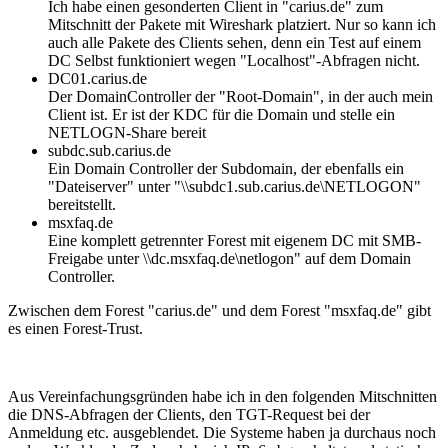
Ich habe einen gesonderten Client in "carius.de" zum
Mitschnitt der Pakete mit Wireshark platziert. Nur so kann ich
auch alle Pakete des Clients sehen, denn ein Test auf einem
DC Selbst funktioniert wegen "Localhost"-Abfragen nicht.
DC01.carius.de
Der DomainController der "Root-Domain", in der auch mein
Client ist. Er ist der KDC für die Domain und stelle ein
NETLOGN-Share bereit
subdc.sub.carius.de
Ein Domain Controller der Subdomain, der ebenfalls ein
"Dateiserver" unter "\\subdc1.sub.carius.de\NETLOGON"
bereitstellt.
msxfaq.de
Eine komplett getrennter Forest mit eigenem DC mit SMB-
Freigabe unter \\dc.msxfaq.de\netlogon" auf dem Domain
Controller.
Zwischen dem Forest "carius.de" und dem Forest "msxfaq.de" gibt
es einen Forest-Trust.
Aus Vereinfachungsgründen habe ich in den folgenden Mitschnitten
die DNS-Abfragen der Clients, den TGT-Request bei der
Anmeldung etc. ausgeblendet. Die Systeme haben ja durchaus noch