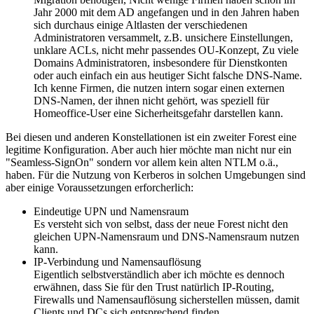
Jahr 2000 mit dem AD angefangen und in den Jahren haben
sich durchaus einige Altlasten der verschiedenen
Administratoren versammelt, z.B. unsichere Einstellungen,
unklare ACLs, nicht mehr passendes OU-Konzept, Zu viele
Domains Administratoren, insbesondere für Dienstkonten
oder auch einfach ein aus heutiger Sicht falsche DNS-Name.
Ich kenne Firmen, die nutzen intern sogar einen externen
DNS-Namen, der ihnen nicht gehört, was speziell für
Homeoffice-User eine Sicherheitsgefahr darstellen kann.
Bei diesen und anderen Konstellationen ist ein zweiter Forest eine
legitime Konfiguration. Aber auch hier möchte man nicht nur ein
"Seamless-SignOn" sondern vor allem kein alten NTLM o.ä.,
haben. Für die Nutzung von Kerberos in solchen Umgebungen sind
aber einige Voraussetzungen erforcherlich:
Eindeutige UPN und Namensraum
Es versteht sich von selbst, dass der neue Forest nicht den
gleichen UPN-Namensraum und DNS-Namensraum nutzen
kann.
IP-Verbindung und Namensauflösung
Eigentlich selbstverständlich aber ich möchte es dennoch
erwähnen, dass Sie für den Trust natürlich IP-Routing,
Firewalls und Namensauflösung sicherstellen müssen, damit
Clients und DCs sich entsprechend finden