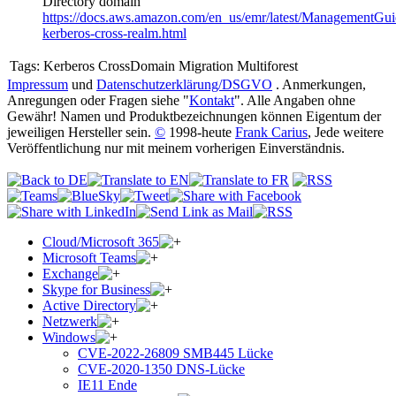
Directory domain
https://docs.aws.amazon.com/en_us/emr/latest/ManagementGui
kerberos-cross-realm.html
Tags:
Kerberos CrossDomain Migration Multiforest
Impressum
und
Datenschutzerklärung/DSGVO
. Anmerkungen,
Anregungen oder Fragen siehe "
Kontakt
". Alle Angaben ohne
Gewähr! Namen und Produktbezeichnungen können Eigentum der
jeweiligen Hersteller sein.
©
1998-heute
Frank Carius
, Jede weitere
Veröffentlichung nur mit meinem vorherigen Einverständnis.
Cloud/Microsoft 365
Microsoft Teams
Exchange
Skype for Business
Active Directory
Netzwerk
Windows
CVE-2022-26809 SMB445 Lücke
CVE-2020-1350 DNS-Lücke
IE11 Ende