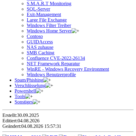
S.M.A.R.T Monitoring
SQL-Server
Exit-Management
Large File Exchange
Windows Filter Treiber
Windows Home Server
Contoso
GUIDAccess
NAS zuhause
SMB Caching
Confluence CVE-2022-26134
NET Framework Reparatur
WinRE - Windows Recovery Environment
Windows Benutzerprofile
Spam/Phishing
Verschlüsselung
Powershell
Tools
Sonstiges
Erstellt:
30.09.2025
Editiert:
04.08.2026
Geändert:
04.08.2026 15:57:31