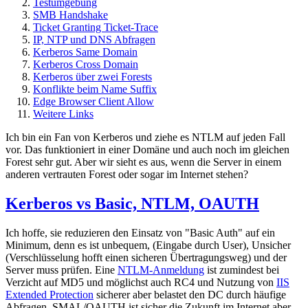
Testumgebung
SMB Handshake
Ticket Granting Ticket-Trace
IP, NTP und DNS Abfragen
Kerberos Same Domain
Kerberos Cross Domain
Kerberos über zwei Forests
Konflikte beim Name Suffix
Edge Browser Client Allow
Weitere Links
Ich bin ein Fan von Kerberos und ziehe es NTLM auf jeden Fall
vor. Das funktioniert in einer Domäne und auch noch im gleichen
Forest sehr gut. Aber wir sieht es aus, wenn die Server in einem
anderen vertrauten Forest oder sogar im Internet stehen?
Kerberos vs Basic, NTLM, OAUTH
Ich hoffe, sie reduzieren den Einsatz von "Basic Auth" auf ein
Minimum, denn es ist unbequem, (Eingabe durch User), Unsicher
(Verschlüsselung hofft einen sicheren Übertragungsweg) und der
Server muss prüfen. Eine
NTLM-Anmeldung
ist zumindest bei
Verzicht auf MD5 und möglichst auch RC4 und Nutzung von
IIS
Extended Protection
sicherer aber belastet den DC durch häufige
Abfragen. SMAL/OAUTH ist sicher die Zukunft im Internet aber