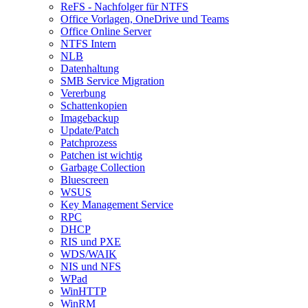
ReFS - Nachfolger für NTFS
Office Vorlagen, OneDrive und Teams
Office Online Server
NTFS Intern
NLB
Datenhaltung
SMB Service Migration
Vererbung
Schattenkopien
Imagebackup
Update/Patch
Patchprozess
Patchen ist wichtig
Garbage Collection
Bluescreen
WSUS
Key Management Service
RPC
DHCP
RIS und PXE
WDS/WAIK
NIS und NFS
WPad
WinHTTP
WinRM