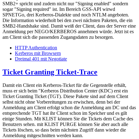
SMB2+ spricht und zudem nicht nur "Signing enabled" sondern
sogar "Signing required" ist. Im Bereich GSS-API wirwd
SPNETGo, drei Kerberos-Dialekte und noch NTLM angeboten.
Die Information wiederholt bei den zwei nächsten Paketen, die ein
SMB2-Handshake sind. Damit weiß der Client, dass der Server eine
Anmeldung per NEGO/KERBEROS annehmen würde. Jetzt ist es
am Client sich die passenden Zugangsdaten zu besorgen.
HTTP Authentication
Kerberos mit Browsern
Dreimal 401 mit Negotiate
Ticket Granting Ticket-Trace
Damit ein Client ein Kerberos-Ticket für die Gegenstelle erhält,
muss er sich beim "Kerberos Distribution Center (KDC) erst ein
Ticket Granting Ticket (TGT). Diese Pakete sind auf dem Client
selbst nicht ohne Vorbereitungen zu erwischen, denn bei der
Anmeldung am Client erfolgt schon die Anmeldung am DC und das
entsprechende TGT hat ihr Client schon im Speicher und es gilt
einige Stunden. Mit KLIST können Sie die Tickets dem Cache des
Benutzers sehen. mit KLIST PURGE können Sie aber auch alle
Tickets löschen, so dass beim nächsten Zugriff dann wieder die
Anmeldung mitgeschnitten werden kann.