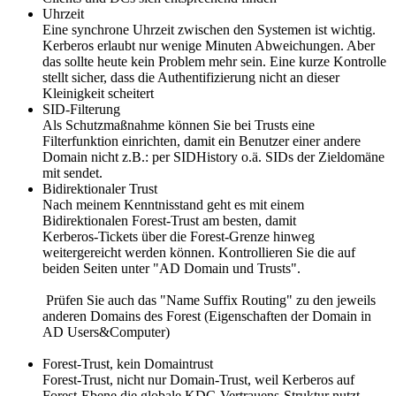
Uhrzeit
Eine synchrone Uhrzeit zwischen den Systemen ist wichtig.
Kerberos erlaubt nur wenige Minuten Abweichungen. Aber
das sollte heute kein Problem mehr sein. Eine kurze Kontrolle
stellt sicher, dass die Authentifizierung nicht an dieser
Kleinigkeit scheitert
SID-Filterung
Als Schutzmaßnahme können Sie bei Trusts eine
Filterfunktion einrichten, damit ein Benutzer einer andere
Domain nicht z.B.: per SIDHistory o.ä. SIDs der Zieldomäne
mit sendet.
Bidirektionaler Trust
Nach meinem Kenntnisstand geht es mit einem
Bidirektionalen Forest-Trust am besten, damit
Kerberos‑Tickets über die Forest‑Grenze hinweg
weitergereicht werden können. Kontrollieren Sie die auf
beiden Seiten unter "AD Domain und Trusts".
Prüfen Sie auch das "Name Suffix Routing" zu den jeweils
anderen Domains des Forest (Eigenschaften der Domain in
AD Users&Computer)
Forest-Trust, kein Domaintrust
Forest‑Trust, nicht nur Domain‑Trust, weil Kerberos auf
Forest‑Ebene die globale KDC‑Vertrauens-Struktur nutzt.