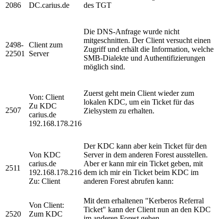
2086
DC.carius.de
des TGT
Die DNS-Anfrage wurde nicht
mitgeschnitten. Der Client versucht einen
2498-
Client zum
Zugriff und erhält die Information, welche
22501
Server
SMB-Dialekte und Authentifizierungen
möglich sind.
Zuerst geht mein Client wieder zum
Von: Client
lokalen KDC, um ein Ticket für das
Zu KDC
2507
Zielsystem zu erhalten.
carius.de
192.168.178.216
Der KDC kann aber kein Ticket für den
Von KDC
Server in dem anderen Forest ausstellen.
carius.de
Aber er kann mir ein Ticket geben, mit
2511
192.168.178.216
dem ich mir ein Ticket beim KDC im
Zu: Client
anderen Forest abrufen kann:
Mit dem erhaltenen "Kerberos Referral
Von Client:
Ticket" kann der Client nun an den KDC
2520
Zum KDC
im anderen Forest gehen.