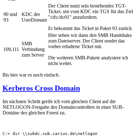
Der Client nutzt sein bestehendes TGT-
Ticket, um vom KDC ein TGS für das Ziel
90 und
KDC der
"cifs:/dc01" anzufordern.
93
UserDomain
Er bekommt das Ticket in Paket 93 zurück
Hier sehen wir dann den SMB Handshake
zum Dateiserver. Der Client sendet das
SMB
vorher erhaltene Ticket mit.
109,111
Verbindung
zum Server
Die weiteren SMB-Pakete analysiere ich
nicht weiter.
Bis hier war es noch einfach.
Kerberos Cross Domain
Im nächsten Schritt greife ich vom gleichen Client auf die
NETLOGON-Freigabe des Domaincontrollers in einer SUB-
Domäne des gleichen Forest zu.
C:> dir \\subdc.sub.carius.de\netlogon