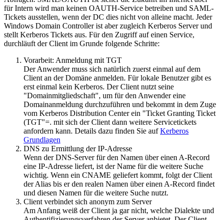
für Intern wird man keinen OAUTH-Service betreiben und SAML-
Tickets ausstellen, wenn der DC dies nicht von alleine macht. Jeder
Windows Domain Controller ist aber zugleich Kerberos Server und
stellt Kerberos Tickets aus. Für den Zugriff auf einen Service,
durchläuft der Client im Grunde folgende Schritte:
Vorarbeit: Anmeldung mit TGT
Der Anwender muss sich natürlich zuerst einmal auf dem
Client an der Domäne anmelden. Für lokale Benutzer gibt es
erst einmal kein Kerberos. Der Client nutzt seine
"Domainmitgliedschaft", um für den Anwender eine
Domainanmeldung durchzuführen und bekommt in dem Zuge
vom Kerberos Distribution Center ein "Ticket Granting Ticket
(TGT"=. mit sich der Client dann weitere Servicetickets
anfordern kann. Details dazu finden Sie auf
Kerberos
Grundlagen
DNS zu Ermittlung der IP-Adresse
Wenn der DNS-Server für den Namen über einen A-Record
eine IP-Adresse liefert, ist der Name für die weitere Suche
wichtig. Wenn ein CNAME geliefert kommt, folgt der Client
der Alias bis er den realen Namen über einen A-Record findet
und diesen Namen für die weitere Suche nutzt.
Client verbindet sich anonym zum Server
Am Anfang weiß der Client ja gar nicht, welche Dialekte und
Authentifizierungsverfahren der Server anbietet. Der Client