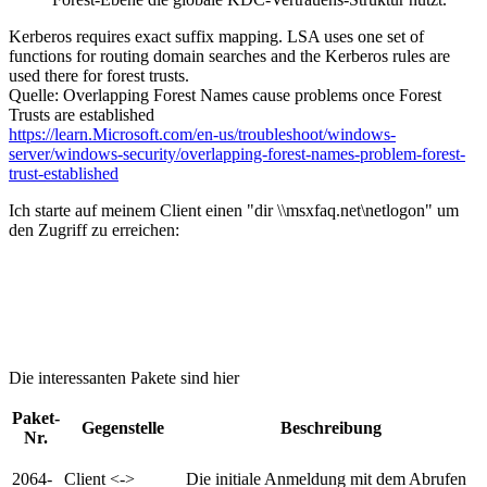
Kerberos requires exact suffix mapping. LSA uses one set of
functions for routing domain searches and the Kerberos rules are
used there for forest trusts.
Quelle: Overlapping Forest Names cause problems once Forest
Trusts are established
https://learn.Microsoft.com/en-us/troubleshoot/windows-
server/windows-security/overlapping-forest-names-problem-forest-
trust-established
Ich starte auf meinem Client einen "dir \\msxfaq.net\netlogon" um
den Zugriff zu erreichen:
Die interessanten Pakete sind hier
Paket-
Gegenstelle
Beschreibung
Nr.
2064-
Client <->
Die initiale Anmeldung mit dem Abrufen