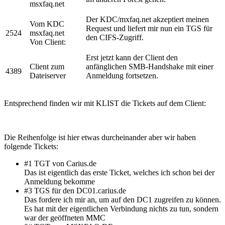
msxfaq.net
Der KDC/mxfaq.net akzeptiert meinen
Vom KDC
Request und liefert mir nun ein TGS für
2524
msxfaq.net
den CIFS-Zugriff.
Von Client:
Erst jetzt kann der Client den
Client zum
anfänglichen SMB-Handshake mit einer
4389
Dateiserver
Anmeldung fortsetzen.
Entsprechend finden wir mit KLIST die Tickets auf dem Client:
Die Reihenfolge ist hier etwas durcheinander aber wir haben
folgende Tickets:
#1 TGT von Carius.de
Das ist eigentlich das erste Ticket, welches ich schon bei der
Anmeldung bekomme
#3 TGS für den DC01.carius.de
Das fordere ich mir an, um auf den DC1 zugreifen zu können.
Es hat mit der eigentlichen Verbindung nichts zu tun, sondern
war der geöffneten MMC