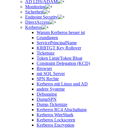
AD LDS/ADAM
Monitoring
Sicherheit
Endpoint Security
DirectAccess
Kerberos
Warum Kerberos besser ist
Grundlagen
ServicePrincipalName
KRBTGT Key Rollover
Ticketsize
Token Limit/Token Bloat
Constraint Delegation (KCD)
Browser
mit SQL Server
SPN Rechte
Kerberos mit Linux und AD
andere Systeme
Debugging
DumpSPN
Dump-Ticketsize
Kerberos RC4 Abschaltung
Kerberos WireShark
Kerberos Lockscreen
Kerberos Encryption