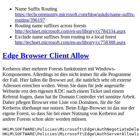
Name Suffix Routing
https://techcommunity.microsoft.com/blog/askds/name-suffix-
routing/396197
Routing name suffixes across forests
http://technet.microsoft.com/en-us/library/cc784334.aspx
Exclude name suffixes from routing to a local forest
http://technet.microsoft.com/en-us/library/cc758388.aspx
Edge Browser Client Allow
Kerberos über mehrere Forests funktioniert mit Windows-
Komponenten. Allerdings ist dies nicht immer für alle Programme
der Fall. Hier fallen die Browser auf, die natürlich sehr oft externe
Adressen erreichen wollen. Wenn Sie dann für jede angesurfte
Webseite erst den eigenen KDC nach einem Ticket und einem
Referral fragen, dann hat ihr Domain Controller viel unnütze Arbeit.
Daher pflegen Browser eine Liste von Domänen, für die Sie
Kerberos überhaupt nur nutzen. Beim Edge-Browser ist das nur der
eigene Forest, so dass Sie bei einer Nutzung von Kerberos auf
andere Forests schon aktiv werden müssen.
HKLM\SOFTWARE\Policies\Microsoft\Edge\AuthNegotiateDele
HKLM\SOFTWARE\Policies\Microsoft\Edge\AuthServerAllowli