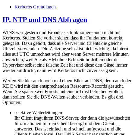
Kerberos Grundlagen
IP, NTP und DNS Abfragen
WINS war gestern und Broadcasts funktioniere auch nicht mit
Kerberos. Stellen Sie vorher sicher, dass ihr Fundament korrekt
gelegt ist. Dazu gehört, dass alle Server und Clients die gleiche
Uhrzeit verwenden. Die Zeitzone selbst ist nicht wichtig, da intern
alles auf UTC umrechnet wird aber wenn Server mehrere Minuten
abweichen, weil Sie als VM ohne Echtzeituhr driften oder der
Hypervisor selbst eine falsche Zeit hat und diese den Gäste immer
wieder aufdrückt, dann wird Kerberos nicht zuverlässig sein.
Werfen Sie hier auch noch mal einen Blick auf DNS, denn auch der
KDC wird mit den entsprechenden Ressource-Records gesucht.
Wenn Sie später zwei Forests mit einem Trust betreiben wollen,
dann sollten Sie die DNS-Welten sauber verbinden. Es gibt drei
Optionen:
selektive Weiterleitungen
Ihr Client fragt ihren DNS-Server, der dann die gewünschten
Informationen für den Client besorgt und dem Client
antwortet. Das ist einfach und schnell aufgesetzt und die
Clients bleiben lokal. Der DNS-Server hat natürlich etwas