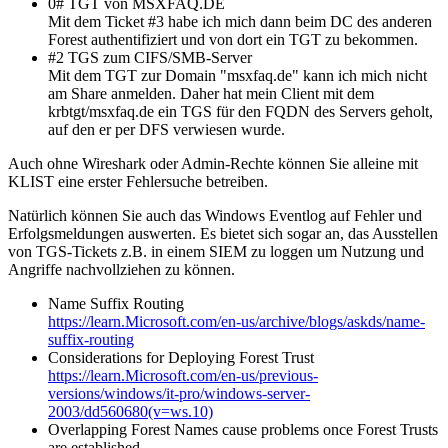
0# TGT von MSXFAQ.DE
Mit dem Ticket #3 habe ich mich dann beim DC des anderen
Forest authentifiziert und von dort ein TGT zu bekommen.
#2 TGS zum CIFS/SMB-Server
Mit dem TGT zur Domain "msxfaq.de" kann ich mich nicht
am Share anmelden. Daher hat mein Client mit dem
krbtgt/msxfaq.de ein TGS für den FQDN des Servers geholt,
auf den er per DFS verwiesen wurde.
Auch ohne Wireshark oder Admin-Rechte können Sie alleine mit
KLIST eine erster Fehlersuche betreiben.
Natürlich können Sie auch das Windows Eventlog auf Fehler und
Erfolgsmeldungen auswerten. Es bietet sich sogar an, das Ausstellen
von TGS-Tickets z.B. in einem SIEM zu loggen um Nutzung und
Angriffe nachvollziehen zu können.
Name Suffix Routing
https://learn.Microsoft.com/en-us/archive/blogs/askds/name-
suffix-routing
Considerations for Deploying Forest Trust
https://learn.Microsoft.com/en-us/previous-
versions/windows/it-pro/windows-server-
2003/dd560680(v=ws.10)
Overlapping Forest Names cause problems once Forest Trusts
are established