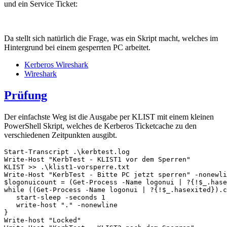
und ein Service Ticket:
Da stellt sich natürlich die Frage, was ein Skript macht, welches im
Hintergrund bei einem gesperrten PC arbeitet.
Kerberos Wireshark
Wireshark
Prüfung
Der einfachste Weg ist die Ausgabe per KLIST mit einem kleinen
PowerShell Skript, welches de Kerberos Ticketcache zu den
verschiedenen Zeitpunkten ausgibt.
Start-Transcript .\kerbtest.log

Write-Host "KerbTest - KLIST1 vor dem Sperren"

KLIST >> .\klist1-vorsperre.txt

Write-Host "KerbTest - Bitte PC jetzt sperren" -nonewli
$logonuicount = (Get-Process -Name logonui | ?{!$_.hase
while ((Get-Process -Name logonui | ?{!$_.hasexited}).c
   start-sleep -seconds 1

   write-host "." -nonewline

}

Write-host "Locked"
