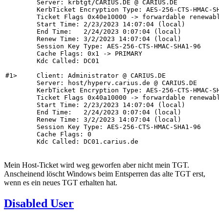
        Server: krbtgt/CARIUS.DE @ CARIUS.DE

        KerbTicket Encryption Type: AES-256-CTS-HMAC-SH
        Ticket Flags 0x40e10000 -> forwardable renewabl
        Start Time: 2/23/2023 14:07:04 (local)

        End Time:   2/24/2023 0:07:04 (local)

        Renew Time: 3/2/2023 14:07:04 (local)

        Session Key Type: AES-256-CTS-HMAC-SHA1-96

        Cache Flags: 0x1 -> PRIMARY

        Kdc Called: DC01

#1>     Client: Administrator @ CARIUS.DE

        Server: host/hyperv.carius.de @ CARIUS.DE

        KerbTicket Encryption Type: AES-256-CTS-HMAC-SH
        Ticket Flags 0x40a10000 -> forwardable renewabl
        Start Time: 2/23/2023 14:07:04 (local)

        End Time:   2/24/2023 0:07:04 (local)

        Renew Time: 3/2/2023 14:07:04 (local)

        Session Key Type: AES-256-CTS-HMAC-SHA1-96

        Cache Flags: 0

        Kdc Called: DC01.carius.de
Mein Host-Ticket wird weg geworfen aber nicht mein TGT.
Anscheinend löscht Windows beim Entsperren das alte TGT erst,
wenn es ein neues TGT erhalten hat.
Disabled User