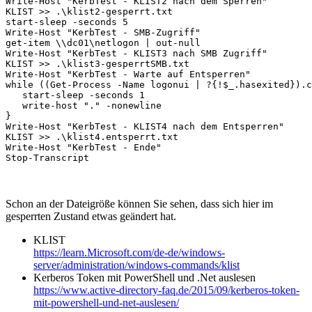
Write-Host "KerbTest - KLIST2 nach dem Sperren"

KLIST >> .\klist2-gesperrt.txt

start-sleep -seconds 5

Write-Host "KerbTest - SMB-Zugriff"

get-item \\dc01\netlogon | out-null

Write-Host "KerbTest - KLIST3 nach SMB Zugriff"

KLIST >> .\klist3-gesperrtSMB.txt

Write-Host "KerbTest - Warte auf Entsperren"

while ((Get-Process -Name logonui | ?{!$_.hasexited}).c
   start-sleep -seconds 1

   write-host "." -nonewline

}

Write-Host "KerbTest - KLIST4 nach dem Entsperren"

KLIST >> .\klist4.entsperrt.txt

Write-Host "KerbTest - Ende"

Stop-Transcript
Schon an der Dateigröße können Sie sehen, dass sich hier im
gesperrten Zustand etwas geändert hat.
KLIST
https://learn.Microsoft.com/de-de/windows-
server/administration/windows-commands/klist
Kerberos Token mit PowerShell und .Net auslesen
https://www.active-directory-faq.de/2015/09/kerberos-token-
mit-powershell-und-net-auslesen/