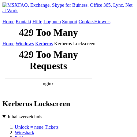
Home
Kontakt
Hilfe
Logbuch
Support
Cookie-Hinweis
Home
Windows
Kerberos
Kerberos Lockscreen
Kerberos Lockscreen
Inhaltsverzeichnis
Unlock = neue Tickets
Wireshark