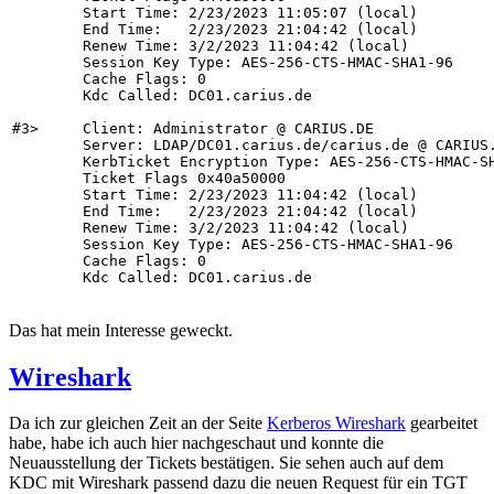
        Start Time: 2/23/2023 11:05:07 (local)

        End Time:   2/23/2023 21:04:42 (local)

        Renew Time: 3/2/2023 11:04:42 (local)

        Session Key Type: AES-256-CTS-HMAC-SHA1-96

        Cache Flags: 0

        Kdc Called: DC01.carius.de

#3>     Client: Administrator @ CARIUS.DE

        Server: LDAP/DC01.carius.de/carius.de @ CARIUS.
        KerbTicket Encryption Type: AES-256-CTS-HMAC-SH
        Ticket Flags 0x40a50000

        Start Time: 2/23/2023 11:04:42 (local)

        End Time:   2/23/2023 21:04:42 (local)

        Renew Time: 3/2/2023 11:04:42 (local)

        Session Key Type: AES-256-CTS-HMAC-SHA1-96

        Cache Flags: 0

        Kdc Called: DC01.carius.de
Das hat mein Interesse geweckt.
Wireshark
Da ich zur gleichen Zeit an der Seite
Kerberos Wireshark
gearbeitet
habe, habe ich auch hier nachgeschaut und konnte die
Neuausstellung der Tickets bestätigen. Sie sehen auch auf dem
KDC mit Wireshark passend dazu die neuen Request für ein TGT