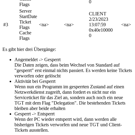
0
Flags
Server
CLIENT
StartDate
2/23/2023
Ticket
#3
<na>
<na>
13:07:59
<na>
Flags
0x40e10000
Cache
0
Flags
Es gibt hier drei Übergänge:
Angemeldet -> Gesperrt
Die Daten zeigen, dass beim Wechsel von Standard auf
"gesperrt" erst einmal nichts passiert. Es werden keine Tickets
verworfen oder gelöscht
Aktivität bei Gesperrt
Wenn nun ein Programm im gesperrten Zustand auf einen
Netzwerkdienst zugreift, dann fordert es nicht nur ein
Serviceticket für das Ziel an, sondern auch noch ein neue
TGT mit dem Flag "Delegation". Die bestehenden Tickets
bleiben aber beide erhalten
Gesperrt -> Entsperrt
Wenn der PC wieder entsperrt wird, dann werden alle
bisherigen Tickets verworfen und neue TGT und Client-
Tickets ausstellen.