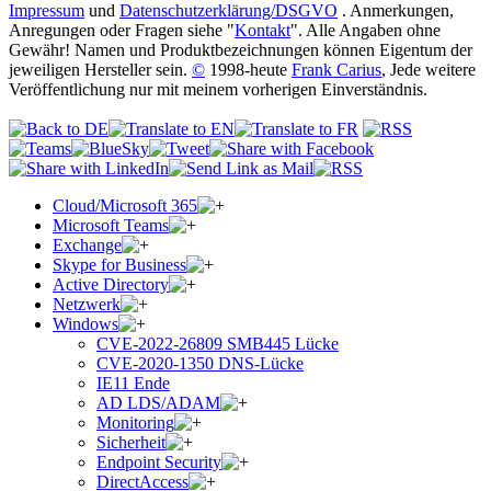
Impressum
und
Datenschutzerklärung/DSGVO
. Anmerkungen,
Anregungen oder Fragen siehe "
Kontakt
". Alle Angaben ohne
Gewähr! Namen und Produktbezeichnungen können Eigentum der
jeweiligen Hersteller sein.
©
1998-heute
Frank Carius
, Jede weitere
Veröffentlichung nur mit meinem vorherigen Einverständnis.
Cloud/Microsoft 365
Microsoft Teams
Exchange
Skype for Business
Active Directory
Netzwerk
Windows
CVE-2022-26809 SMB445 Lücke
CVE-2020-1350 DNS-Lücke
IE11 Ende
AD LDS/ADAM
Monitoring
Sicherheit
Endpoint Security
DirectAccess