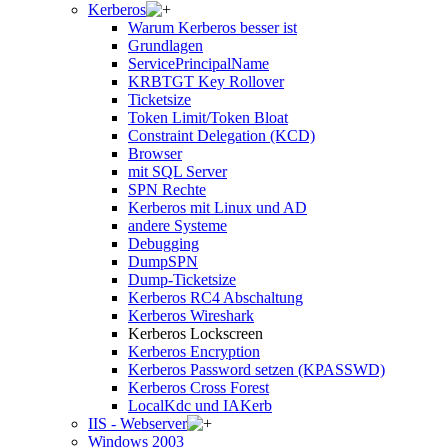
Kerberos
Warum Kerberos besser ist
Grundlagen
ServicePrincipalName
KRBTGT Key Rollover
Ticketsize
Token Limit/Token Bloat
Constraint Delegation (KCD)
Browser
mit SQL Server
SPN Rechte
Kerberos mit Linux und AD
andere Systeme
Debugging
DumpSPN
Dump-Ticketsize
Kerberos RC4 Abschaltung
Kerberos Wireshark
Kerberos Lockscreen
Kerberos Encryption
Kerberos Password setzen (KPASSWD)
Kerberos Cross Forest
LocalKdc und IAKerb
IIS - Webserver
Windows 2003