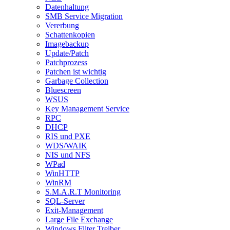
Datenhaltung
SMB Service Migration
Vererbung
Schattenkopien
Imagebackup
Update/Patch
Patchprozess
Patchen ist wichtig
Garbage Collection
Bluescreen
WSUS
Key Management Service
RPC
DHCP
RIS und PXE
WDS/WAIK
NIS und NFS
WPad
WinHTTP
WinRM
S.M.A.R.T Monitoring
SQL-Server
Exit-Management
Large File Exchange
Windows Filter Treiber