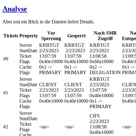
Analyse
Aber erst ein Blick in die Dateien liefert Details.
Vor
Nach SMB
Na
Tickets
Property
Gesperrt
Sperrung
Zugriff
Entspe
Server
KRBTGT
KRBTGT
KRBTGT
KRBT
StartDate
2/23/2023
2/23/2023
2/23/2023
2/23/2
Ticket
13:07:59
13:07:59
13:08:58
13:09:
#0
Flags
0x40e10000
0x40e10000
0x60a10000
0x40e
Cache
0x1 ->
0x1 ->
0x2 ->
0x1 ->
Flags
PRIMARY
PRIMARY
DELEGATION
PRIM
Server
KRBTGT
StartDate
CLIENT
CLIENT
2/23/2023
CLIE
Ticket
2/23/2023
2/23/2023
13:07:59
2/23/2
#1
Flags
13:07:59
13:07:59
0x40e10000
13:09:
Cache
0x40e10000
0x40e10000
0x1 ->
0x40e
Flags
PRIMARY
Server
CIFS
StartDate
2/23/2023
Ticket
#2
<na>
<na>
13:08:58
<na>
Flags
0x40e10000
Cache