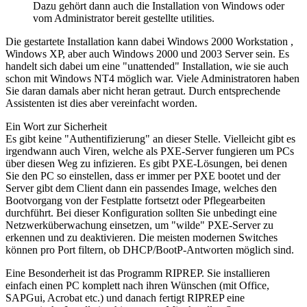
Dazu gehört dann auch die Installation von Windows oder
vom Administrator bereit gestellte utilities.
Die gestartete Installation kann dabei Windows 2000 Workstation ,
Windows XP, aber auch Windows 2000 und 2003 Server sein. Es
handelt sich dabei um eine "unattended" Installation, wie sie auch
schon mit Windows NT4 möglich war. Viele Administratoren haben
Sie daran damals aber nicht heran getraut. Durch entsprechende
Assistenten ist dies aber vereinfacht worden.
Ein Wort zur Sicherheit
Es gibt keine "Authentifizierung" an dieser Stelle. Vielleicht gibt es
irgendwann auch Viren, welche als PXE-Server fungieren um PCs
über diesen Weg zu infizieren. Es gibt PXE-Lösungen, bei denen
Sie den PC so einstellen, dass er immer per PXE bootet und der
Server gibt dem Client dann ein passendes Image, welches den
Bootvorgang von der Festplatte fortsetzt oder Pflegearbeiten
durchführt. Bei dieser Konfiguration sollten Sie unbedingt eine
Netzwerküberwachung einsetzen, um "wilde" PXE-Server zu
erkennen und zu deaktivieren. Die meisten modernen Switches
können pro Port filtern, ob DHCP/BootP-Antworten möglich sind.
Eine Besonderheit ist das Programm RIPREP. Sie installieren
einfach einen PC komplett nach ihren Wünschen (mit Office,
SAPGui, Acrobat etc.) und danach fertigt RIPREP eine