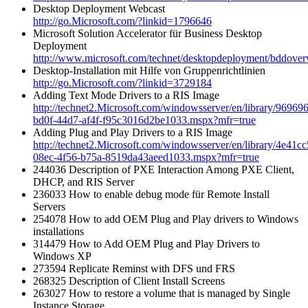
Desktop Deployment Webcast
http://go.Microsoft.com/?linkid=1796646
Microsoft Solution Accelerator für Business Desktop
Deployment
http://www.microsoft.com/technet/desktopdeployment/bddove
Desktop-Installation mit Hilfe von Gruppenrichtlinien
http://go.Microsoft.com/?linkid=3729184
Adding Text Mode Drivers to a RIS Image
http://technet2.Microsoft.com/windowsserver/en/library/96969
bd0f-44d7-af4f-f95c3016d2be1033.mspx?mfr=true
Adding Plug and Play Drivers to a RIS Image
http://technet2.Microsoft.com/windowsserver/en/library/4e41cc
08ec-4f56-b75a-8519da43aeed1033.mspx?mfr=true
244036 Description of PXE Interaction Among PXE Client,
DHCP, and RIS Server
236033 How to enable debug mode für Remote Install
Servers
254078 How to add OEM Plug and Play drivers to Windows
installations
314479 How to Add OEM Plug and Play Drivers to
Windows XP
273594 Replicate Reminst with DFS und FRS
268325 Description of Client Install Screens
263027 How to restore a volume that is managed by Single
Instance Storage