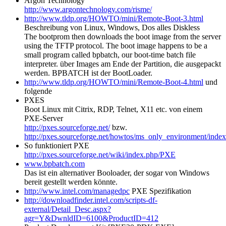
Argon Technology
http://www.argontechnology.com/risme/
http://www.tldp.org/HOWTO/mini/Remote-Boot-3.html
Beschreibung von Linux, Windows, Dos alles Diskless
The bootprom then downloads the boot image from the server
using the TFTP protocol. The boot image happens to be a
small program called bpbatch, our boot-time batch file
interpreter. über Images am Ende der Partition, die ausgepackt
werden. BPBATCH ist der BootLoader.
http://www.tldp.org/HOWTO/mini/Remote-Boot-4.html
und
folgende
PXES
Boot Linux mit Citrix, RDP, Telnet, X11 etc. von einem
PXE-Server
http://pxes.sourceforge.net/
bzw.
http://pxes.sourceforge.net/howtos/ms_only_environment/index
So funktioniert PXE
http://pxes.sourceforge.net/wiki/index.php/PXE
www.bpbatch.com
Das ist ein alternativer Booloader, der sogar von Windows
bereit gestellt werden könnte.
http://www.intel.com/managedpc
PXE Spezifikation
http://downloadfinder.intel.com/scripts-df-
external/Detail_Desc.aspx?
agr=Y&DwnldID=6100&ProductID=412