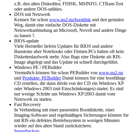
z.B. den alten Diskeditor, FDISK, MSINFO, CTRam-Test
oder andere DOS-utilities.
DOS mit Netzwerk
Kennen Sie schon
www.nu2.nu/bootdisk
und den genialen
Weg, damit eine einfache DOS-Diskette mit
Netzwerkanbindung an Microsoft, Novell und andere Dinge
zu bauen ?.
BIOS-update
Viele Hersteller liefern Updates für BIOS und andere
Bausteine aber Notebooks oder Firmen-PCs haben oft kein
Diskettenlaufwerk mehr. Also flugs eine Diskette als RIS-
Image abgelegt und das Update ist schnell durchgeführt.
Windows PE / PEBuilder
Vermutlich können Sie schon PEBuilder von
www.nu2.nu
und
Produkte: PEBuilder
Damit können Sie eine bootfähige
CD erstellen, die dann direkt von der CD ein Windows XP
oder Windows 2003 (mit Einschränkungen) startet. Es sind
nur wenige Schritte um Windows XP/2003 damit vom
Netzwerk zu starten.
Fast Recovery
In Verbindung mit einer passenden Bootdiskette, einer
Imaging-Software und regelmäßigen Sicherungen können Sie
mit RIS ein defektes Betriebssystem in wenigen Minuten
wieder auf den alten Stand zurücksichern.
Imagebackup