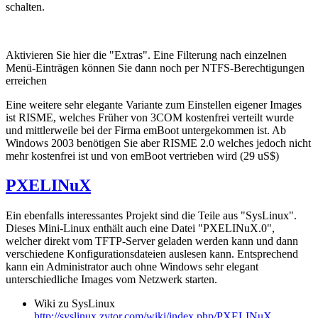
schalten.
Aktivieren Sie hier die "Extras". Eine Filterung nach einzelnen
Menü-Einträgen können Sie dann noch per NTFS-Berechtigungen
erreichen
Eine weitere sehr elegante Variante zum Einstellen eigener Images
ist RISME, welches Früher von 3COM kostenfrei verteilt wurde
und mittlerweile bei der Firma emBoot untergekommen ist. Ab
Windows 2003 benötigen Sie aber RISME 2.0 welches jedoch nicht
mehr kostenfrei ist und von emBoot vertrieben wird (29 uS$)
PXELINuX
Ein ebenfalls interessantes Projekt sind die Teile aus "SysLinux".
Dieses Mini-Linux enthält auch eine Datei "PXELINuX.0",
welcher direkt vom TFTP-Server geladen werden kann und dann
verschiedene Konfigurationsdateien auslesen kann. Entsprechend
kann ein Administrator auch ohne Windows sehr elegant
unterschiedliche Images vom Netzwerk starten.
Wiki zu SysLinux
http://syslinux.zytor.com/wiki/index.php/PXELINuX