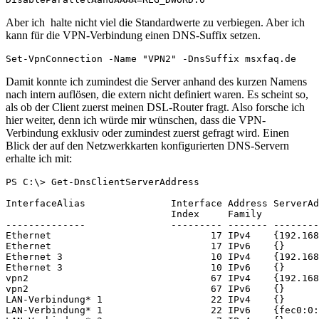
Aber ich halte nicht viel die Standardwerte zu verbiegen. Aber ich
kann für die VPN-Verbindung einen DNS-Suffix setzen.
Set-VpnConnection -Name "VPN2" -DnsSuffix msxfaq.de
Damit konnte ich zumindest die Server anhand des kurzen Namens
nach intern auflösen, die extern nicht definiert waren. Es scheint so,
als ob der Client zuerst meinen DSL-Router fragt. Also forsche ich
hier weiter, denn ich würde mir wünschen, dass die VPN-
Verbindung exklusiv oder zumindest zuerst gefragt wird. Einen
Blick der auf den Netzwerkkarten konfigurierten DNS-Servern
erhalte ich mit:
PS C:\> Get-DnsClientServerAddress

InterfaceAlias               Interface Address ServerAd
                             Index     Family

--------------               --------- ------- --------
Ethernet                            17 IPv4    {192.168
Ethernet                            17 IPv6    {}

Ethernet 3                          10 IPv4    {192.168
Ethernet 3                          10 IPv6    {}

vpn2                                67 IPv4    {192.168
vpn2                                67 IPv6    {}

LAN-Verbindung* 1                   22 IPv4    {}

LAN-Verbindung* 1                   22 IPv6    {fec0:0: