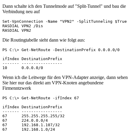
Dann schalte ich den Tunnelmode auf "Split-Tunnel" und bau die
Verbindung neu auf
Set-VpnConnection -Name "VPN2" -SplitTunneling $True 

RASDIAL VPN2 /Dis

RASDIAL VPN2
Die Routingtabelle sieht dann wie folgt aus:
PS C:\> Get-NetRoute -DestinationPrefix 0.0.0.0/0

ifIndex DestinationPrefix                              
------- -----------------                              
10      0.0.0.0/0                                      
Wenn ich die Leitwege für den VPN-Adapter anzeige, dann sehen
Sie hier nur das direkt am VPN-Knoten angebundene
Firmenntzwerk
PS C:\> Get-NetRoute -ifIndex 67

ifIndex DestinationPrefix                              
------- -----------------                              
67      255.255.255.255/32                             
67      224.0.0.0/4                                    
67      192.168.1.107/32                               
67      192.168.1.0/24                                 