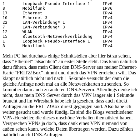
1       Loopback Pseudo-Interface 1     IPv6           
8       Mobilfunk                       IPv6           
17      Ethernet                        IPv4           
10      Ethernet 3                      IPv4           
22      LAN-Verbindung* 1               IPv4           
7       LAN-Verbindung* 3               IPv4           
12      WLAN                            IPv4           
15      Bluetooth-Netzwerkverbindung    IPv4           
1       Loopback Pseudo-Interface 1     IPv4           
8       Mobilfunk                       IPv4           
Mein PC hat durchaus einige Schnittstellen aber hier ist zu sehen,
dass "Ethernet" tatsächlich" an erster Stelle steht. Das kann natürlich
dazu führen, dass mein Client den DNS-Server aus meiner Ethernet-
Karte "FRITZ!Box" nimmt und durch das VPN erreichen will. Das
klappt natürlich nicht und nach 1 Sekunde versucht der dann die
gleiche Anfrage noch mal an alle Netzwerkkarten zu senden. So
kommt er dann auch zu anderen DNS-Servern. Allerdings denke ich
nicht, dass mein DNS-Server durch das VPN länger als 1 Sekunde
braucht und im Wireshark habe ich ja gesehen, dass auch direkt
Anfragen an die FRITZ!Box direkt gegangen sind. Also habe ich
weiter gesucht und wurde fündig. Es sind die Blogs verschiedener
VPN-Hersteller, die dieses unschöne Verhalten thematisiert haben.
Versprechen VPNs ja doch, dass dank eines VPN niemand von
außen sehen kann, welche Daten übertragen werden. Dazu zählen
natürlich auch DNS-Anfragen.