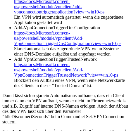
https://docs.Microsoft.com/en-
us/powershell/module/vpnclient/add-
vpnconnectiontriggerapplication?view=win10-ps
Ein VPN wird automatisch gestartet, wenn die zugeordnete
Applikation gestartet wird
Add-VpnConnectionTriggerDnsConfiguration
https://docs.Microsoft.com/en-
us/powershell/module/vpnclient/Add-
VpnConnectionTriggerDnsConfiguration?view=win10-ps
Startet automatisch das zugeordnete VPN wenn Systeme
einer DNS-Domäne aufgelöst und angefragt werden
Add-VpnConnectionTriggerTrustedNetwork
https://docs.Microsoft.com/en-
us/powershell/module/vpnclient/Add-
VpnConnectionTriggerTrustedNetwork?view=win10-ps
Blockiert den Aufbau eines VPN, wenn eine Netzwerkkarte
des Clients in dieser "Trusted Domain" ist.
Damit lässt sich sogar ein Automatismus aufbauen, dass ein Client
immer dann ein VPN aufbaut, wenn er nicht im Firmennetzwerk ist
und z.B. Zugriff auf interne DNS-Namen erfolgen. Auch der Abbau
des des VPN lässt sich über den Parameter
"IdleDisconnectSeconds" beim Commandlet Set-VPNConnection
steuern.