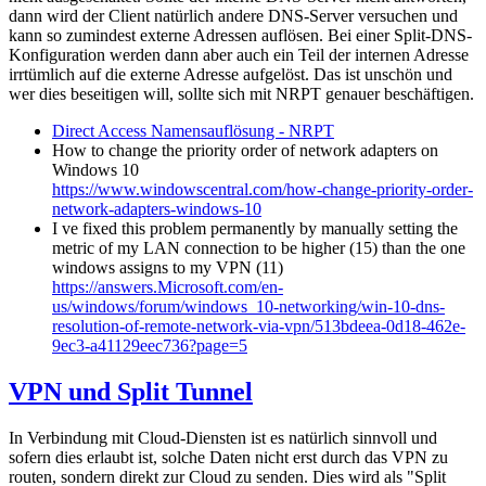
dann wird der Client natürlich andere DNS-Server versuchen und
kann so zumindest externe Adressen auflösen. Bei einer Split-DNS-
Konfiguration werden dann aber auch ein Teil der internen Adresse
irrtümlich auf die externe Adresse aufgelöst. Das ist unschön und
wer dies beseitigen will, sollte sich mit NRPT genauer beschäftigen.
Direct Access Namensauflösung - NRPT
How to change the priority order of network adapters on
Windows 10
https://www.windowscentral.com/how-change-priority-order-
network-adapters-windows-10
I ve fixed this problem permanently by manually setting the
metric of my LAN connection to be higher (15) than the one
windows assigns to my VPN (11)
https://answers.Microsoft.com/en-
us/windows/forum/windows_10-networking/win-10-dns-
resolution-of-remote-network-via-vpn/513bdeea-0d18-462e-
9ec3-a41129eec736?page=5
VPN und Split Tunnel
In Verbindung mit Cloud-Diensten ist es natürlich sinnvoll und
sofern dies erlaubt ist, solche Daten nicht erst durch das VPN zu
routen, sondern direkt zur Cloud zu senden. Dies wird als "Split