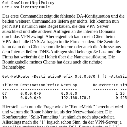
Get-DnsClientNrptPolicy

Get-DnsClientNrptRule
Das erste Commandlet zeigt die fehlende DA-Konfiguration und die
beiden weiteren Commandlets liefern gar nichts. Ich könnten nun
per NRPT natürlich eine Regel bauen, die den VPN-Server
ausschließt und alle anderen Anfragen an die internen Domains
durch das VPN zwingt. Aber eigentlich kann mein Client beim
VPN doch alle DNS-Anfragen in die Firma senden. Die Zentrale
kann dann dem Client schon die interne oder auch die Adresse aus
dem Internet liefern. DNS-Anfragen sind keine große Last und die
Firma hat weiterhin die Hoheit über die Namensauflösung. Die
Routingtabelle meines Clients hat dazu auch die richtige
Reihenfolge:
Get-NetRoute -DestinationPrefix 0.0.0.0/0 | ft -AutoSiz
ifIndex DestinationPrefix NextHop       RouteMetric ifM
------- ----------------- -------       ----------- ---
67      0.0.0.0/0         0.0.0.0                 1 25 
10      0.0.0.0/0         192.168.178.1           0 425
Hier stellt sich nun die Frage wie die "RouteMetric" berechnet wird
und warum die Route höher ist, als der Netzwerkadapter. Die
Konfiguration "Split-Tunneling" ist nämlich noch abgeschaltet.
Allerdings mach die "1" logisch schon Sinn, da der VPN-Server ja