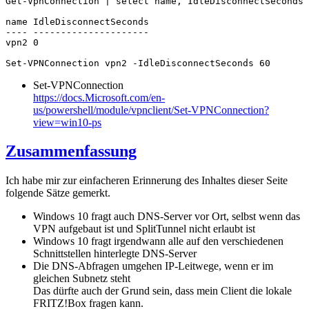
Get-VpnConnection | select name, IdleDisconnectSeconds

name IdleDisconnectSeconds

---- ---------------------

vpn2 0

Set-VPNConnection vpn2 -IdleDisconnectSeconds 60
Set-VPNConnection
https://docs.Microsoft.com/en-
us/powershell/module/vpnclient/Set-VPNConnection?
view=win10-ps
Zusammenfassung
Ich habe mir zur einfacheren Erinnerung des Inhaltes dieser Seite
folgende Sätze gemerkt.
Windows 10 fragt auch DNS-Server vor Ort, selbst wenn das
VPN aufgebaut ist und SplitTunnel nicht erlaubt ist
Windows 10 fragt irgendwann alle auf den verschiedenen
Schnittstellen hinterlegte DNS-Server
Die DNS-Abfragen umgehen IP-Leitwege, wenn er im
gleichen Subnetz steht
Das dürfte auch der Grund sein, dass mein Client die lokale
FRITZ!Box fragen kann.