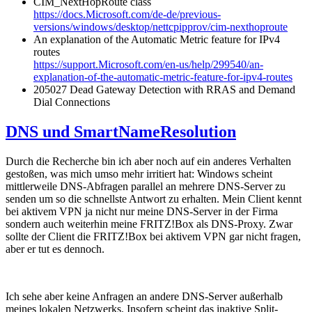
CIM_NextHopRoute class
https://docs.Microsoft.com/de-de/previous-
versions/windows/desktop/nettcpipprov/cim-nexthoproute
An explanation of the Automatic Metric feature for IPv4
routes
https://support.Microsoft.com/en-us/help/299540/an-
explanation-of-the-automatic-metric-feature-for-ipv4-routes
205027 Dead Gateway Detection with RRAS and Demand
Dial Connections
DNS und SmartNameResolution
Durch die Recherche bin ich aber noch auf ein anderes Verhalten
gestoßen, was mich umso mehr irritiert hat: Windows scheint
mittlerweile DNS-Abfragen parallel an mehrere DNS-Server zu
senden um so die schnellste Antwort zu erhalten. Mein Client kennt
bei aktivem VPN ja nicht nur meine DNS-Server in der Firma
sondern auch weiterhin meine FRITZ!Box als DNS-Proxy. Zwar
sollte der Client die FRITZ!Box bei aktivem VPN gar nicht fragen,
aber er tut es dennoch.
Ich sehe aber keine Anfragen an andere DNS-Server außerhalb
meines lokalen Netzwerks. Insofern scheint das inaktive Split-