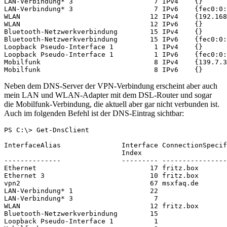
LAN-Verbindung* 3                    7 IPv4    {}

LAN-Verbindung* 3                    7 IPv6    {fec0:0:
WLAN                                12 IPv4    {192.168
WLAN                                12 IPv6    {}

Bluetooth-Netzwerkverbindung        15 IPv4    {}

Bluetooth-Netzwerkverbindung        15 IPv6    {fec0:0:
Loopback Pseudo-Interface 1          1 IPv4    {}

Loopback Pseudo-Interface 1          1 IPv6    {fec0:0:
Mobilfunk                            8 IPv4    {139.7.3
Mobilfunk                            8 IPv6    {}
Neben dem DNS-Server der VPN-Verbindung erscheint aber auch
mein LAN und WLAN-Adapter mit dem DSL-Router und sogar
die Mobilfunk-Verbindung, die aktuell aber gar nicht verbunden ist.
Auch im folgenden Befehl ist der DNS-Eintrag sichtbar:
PS C:\> Get-DnsClient

InterfaceAlias               Interface ConnectionSpecif
                             Index                     
--------------               --------- ----------------
Ethernet                            17 fritz.box       
Ethernet 3                          10 fritz.box       
vpn2                                67 msxfaq.de       
LAN-Verbindung* 1                   22                 
LAN-Verbindung* 3                    7                 
WLAN                                12 fritz.box       
Bluetooth-Netzwerkverbindung        15                 
Loopback Pseudo-Interface 1          1                 