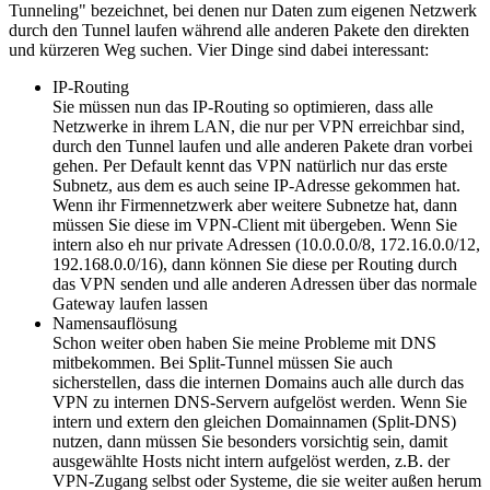
Tunneling" bezeichnet, bei denen nur Daten zum eigenen Netzwerk
durch den Tunnel laufen während alle anderen Pakete den direkten
und kürzeren Weg suchen. Vier Dinge sind dabei interessant:
IP-Routing
Sie müssen nun das IP-Routing so optimieren, dass alle
Netzwerke in ihrem LAN, die nur per VPN erreichbar sind,
durch den Tunnel laufen und alle anderen Pakete dran vorbei
gehen. Per Default kennt das VPN natürlich nur das erste
Subnetz, aus dem es auch seine IP-Adresse gekommen hat.
Wenn ihr Firmennetzwerk aber weitere Subnetze hat, dann
müssen Sie diese im VPN-Client mit übergeben. Wenn Sie
intern also eh nur private Adressen (10.0.0.0/8, 172.16.0.0/12,
192.168.0.0/16), dann können Sie diese per Routing durch
das VPN senden und alle anderen Adressen über das normale
Gateway laufen lassen
Namensauflösung
Schon weiter oben haben Sie meine Probleme mit DNS
mitbekommen. Bei Split-Tunnel müssen Sie auch
sicherstellen, dass die internen Domains auch alle durch das
VPN zu internen DNS-Servern aufgelöst werden. Wenn Sie
intern und extern den gleichen Domainnamen (Split-DNS)
nutzen, dann müssen Sie besonders vorsichtig sein, damit
ausgewählte Hosts nicht intern aufgelöst werden, z.B. der
VPN-Zugang selbst oder Systeme, die sie weiter außen herum