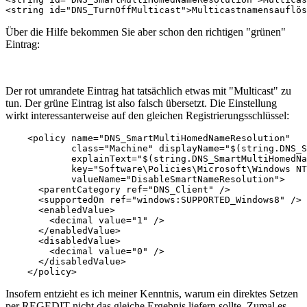
<string id="DNS_TurnOffMulticast">Multicastnamensauflös
Über die Hilfe bekommen Sie aber schon den richtigen "grünen"
Eintrag:
Der rot umrandete Eintrag hat tatsächlich etwas mit "Multicast" zu
tun. Der grüne Eintrag ist also falsch übersetzt. Die Einstellung
wirkt interessanterweise auf den gleichen Registrierungsschlüssel:
    <policy name="DNS_SmartMultiHomedNameResolution" 

            class="Machine" displayName="$(string.DNS_S
            explainText="$(string.DNS_SmartMultiHomedNa
            key="Software\Policies\Microsoft\Windows NT
            valueName="DisableSmartNameResolution">

      <parentCategory ref="DNS_Client" />

      <supportedOn ref="windows:SUPPORTED_Windows8" />

      <enabledValue>

        <decimal value="1" />

      </enabledValue>

      <disabledValue>

        <decimal value="0" />

      </disabledValue>

    </policy>
Insofern entzieht es ich meiner Kenntnis, warum ein direktes Setzen
per REGEDIT nicht das gleiche Ergebnis liefern sollte. Zumal es