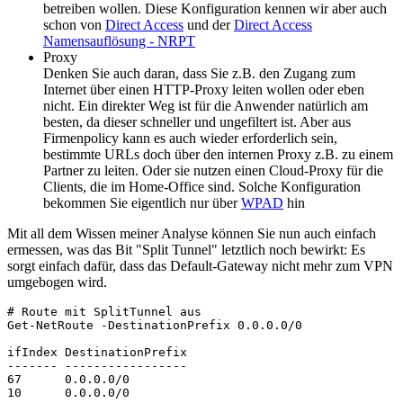
betreiben wollen. Diese Konfiguration kennen wir aber auch
schon von
Direct Access
und der
Direct Access
Namensauflösung - NRPT
Proxy
Denken Sie auch daran, dass Sie z.B. den Zugang zum
Internet über einen HTTP-Proxy leiten wollen oder eben
nicht. Ein direkter Weg ist für die Anwender natürlich am
besten, da dieser schneller und ungefiltert ist. Aber aus
Firmenpolicy kann es auch wieder erforderlich sein,
bestimmte URLs doch über den internen Proxy z.B. zu einem
Partner zu leiten. Oder sie nutzen einen Cloud-Proxy für die
Clients, die im Home-Office sind. Solche Konfiguration
bekommen Sie eigentlich nur über
WPAD
hin
Mit all dem Wissen meiner Analyse können Sie nun auch einfach
ermessen, was das Bit "Split Tunnel" letztlich noch bewirkt: Es
sorgt einfach dafür, dass das Default-Gateway nicht mehr zum VPN
umgebogen wird.
# Route mit SplitTunnel aus

Get-NetRoute -DestinationPrefix 0.0.0.0/0

ifIndex DestinationPrefix                              
------- -----------------                              
67      0.0.0.0/0                                      
10      0.0.0.0/0                                      