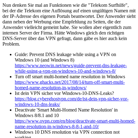
Nun denken Sie mal an Funktionen wie die "Telekom Surfhilfe",
bei der die Telekom eine Auflösung auf einen ungültigen Namen mit
der IP-Adresse des eigenen Portals beantwortet. Der Anwender sieht
dann neben der Werbung eine Empfehlung zu Seiten, die der
Anwender vielleicht gemeint habe. Sie wollen aber eigentlich zum
internen Server der Firma. Hätte Windows gleich den richtigen
DNS-Server über das VPN gefragt, dann gäbe es hier auch kein
Problem.
Guide: Prevent DNS leakage while using a VPN on
Windows 10 (and Windows 8)
https://www.neowin.net/news/guide-prevent-dns-leakage-
while-using-a-vpn-on-windows-10-and-windows-8/
Turn off smart multi-homed name resolution in Windows
https://www.ghacks.net/2017/08/14/turn-off-smart-multi-
homed-name-resolution-in-windows/
Ist dein VPN sicher vor Windows-10-DNS-Leaks?
https://blog.cyberghostvpn.com/de/ist-dein-vpn-sicher-vor-
windows-10-dns-leaks/
Deactivate 'Smart Multi-Homed Name Resolution' in
Windows 8/8.1 and 10
https://www.ovpn.com/en/blog/deactivate-smart-multi-homed-
name-resolution-in-windows-8-8-1-and-10/
Windows 10 DNS resolution via VPN connection not
working