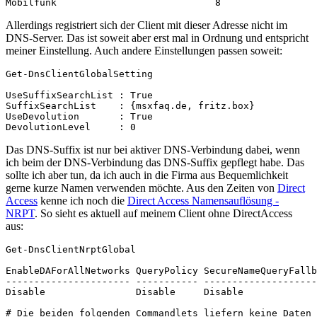
Mobilfunk                            8                 
Allerdings registriert sich der Client mit dieser Adresse nicht im
DNS-Server. Das ist soweit aber erst mal in Ordnung und entspricht
meiner Einstellung. Auch andere Einstellungen passen soweit:
Get-DnsClientGlobalSetting

UseSuffixSearchList : True

SuffixSearchList    : {msxfaq.de, fritz.box}

UseDevolution       : True

DevolutionLevel     : 0
Das DNS-Suffix ist nur bei aktiver DNS-Verbindung dabei, wenn
ich beim der DNS-Verbindung das DNS-Suffix gepflegt habe. Das
sollte ich aber tun, da ich auch in die Firma aus Bequemlichkeit
gerne kurze Namen verwenden möchte. Aus den Zeiten von
Direct
Access
kenne ich noch die
Direct Access Namensauflösung -
NRPT
. So sieht es aktuell auf meinem Client ohne DirectAccess
aus:
Get-DnsClientNrptGlobal

EnableDAForAllNetworks QueryPolicy SecureNameQueryFallb
---------------------- ----------- --------------------
Disable                Disable     Disable

# Die beiden folgenden Commandlets liefern keine Daten
