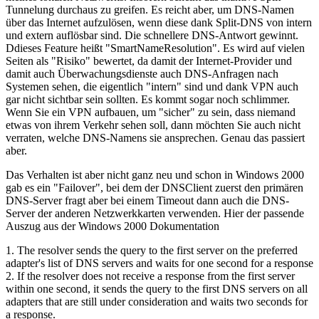
Tunnelung durchaus zu greifen. Es reicht aber, um DNS-Namen
über das Internet aufzulösen, wenn diese dank Split-DNS von intern
und extern auflösbar sind. Die schnellere DNS-Antwort gewinnt.
Ddieses Feature heißt "SmartNameResolution". Es wird auf vielen
Seiten als "Risiko" bewertet, da damit der Internet-Provider und
damit auch Überwachungsdienste auch DNS-Anfragen nach
Systemen sehen, die eigentlich "intern" sind und dank VPN auch
gar nicht sichtbar sein sollten. Es kommt sogar noch schlimmer.
Wenn Sie ein VPN aufbauen, um "sicher" zu sein, dass niemand
etwas von ihrem Verkehr sehen soll, dann möchten Sie auch nicht
verraten, welche DNS-Namens sie ansprechen. Genau das passiert
aber.
Das Verhalten ist aber nicht ganz neu und schon in Windows 2000
gab es ein "Failover", bei dem der DNSClient zuerst den primären
DNS-Server fragt aber bei einem Timeout dann auch die DNS-
Server der anderen Netzwerkkarten verwenden. Hier der passende
Auszug aus der Windows 2000 Dokumentation
1. The resolver sends the query to the first server on the preferred
adapter's list of DNS servers and waits for one second for a response
2. If the resolver does not receive a response from the first server
within one second, it sends the query to the first DNS servers on all
adapters that are still under consideration and waits two seconds for
a response.