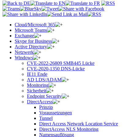
Cloud/Microsoft 365
Microsoft Teams
Exchange
Skype for Business
Active Directory
Netzwerk
Windows
CVE-2022-26809 SMB445 Lücke
CVE-2020-1350 DNS-Lücke
IE11 Ende
AD LDS/ADAM
Monitoring
Sicherheit
Endpoint Security
DirectAccess
Prinzip
Voraussetzungen
Tunnel
Direct Access Network Location Service
DirectAccess NLS Monitoring
Namensauflösung