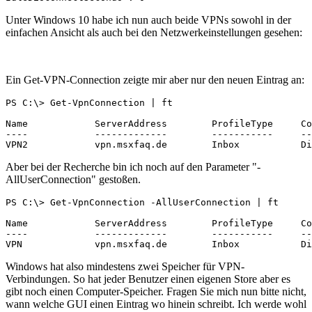
Unter Windows 10 habe ich nun auch beide VPNs sowohl in der
einfachen Ansicht als auch bei den Netzwerkeinstellungen gesehen:
Ein Get-VPN-Connection zeigte mir aber nur den neuen Eintrag an:
PS C:\> Get-VpnConnection | ft

Name            ServerAddress        ProfileType     Co
----            -------------        -----------     --
VPN2            vpn.msxfaq.de        Inbox           Di
Aber bei der Recherche bin ich noch auf den Parameter "-
AllUserConnection" gestoßen.
PS C:\> Get-VpnConnection -AllUserConnection | ft

Name            ServerAddress        ProfileType     Co
----            -------------        -----------     --
VPN             vpn.msxfaq.de        Inbox           Di
Windows hat also mindestens zwei Speicher für VPN-
Verbindungen. So hat jeder Benutzer einen eigenen Store aber es
gibt noch einen Computer-Speicher. Fragen Sie mich nun bitte nicht,
wann welche GUI einen Eintrag wo hinein schreibt. Ich werde wohl