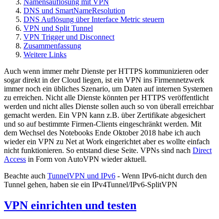
Namensauflösung mit VPN
DNS und SmartNameResolution
DNS Auflösung über Interface Metric steuern
VPN und Split Tunnel
VPN Trigger und Disconnect
Zusammenfassung
Weitere Links
Auch wenn immer mehr Dienste per HTTPS kommunizieren oder
sogar direkt in der Cloud liegen, ist ein VPN ins Firmennetzwerk
immer noch ein übliches Szenario, um Daten auf internen Systemen
zu erreichen. Nicht alle Dienste könnten per HTTPS veröffentlicht
werden und nicht alles Dienste sollen auch so von überall erreichbar
gemacht werden. Ein VPN kann z.B. über Zertifikate abgesichert
und so auf bestimmte Firmen-Clients eingeschränkt werden. Mit
dem Wechsel des Notebooks Ende Oktober 2018 habe ich auch
wieder ein VPN zu Net at Work eingerichtet aber es wollte einfach
nicht funktionieren. So entstand diese Seite. VPNs sind nach
Direct
Access
in Form von AutoVPN wieder aktuell.
Beachte auch
TunnelVPN und IPv6
- Wenn IPv6-nicht durch den
Tunnel gehen, haben sie ein IPv4Tunnel/IPv6-SplitVPN
VPN einrichten und testen