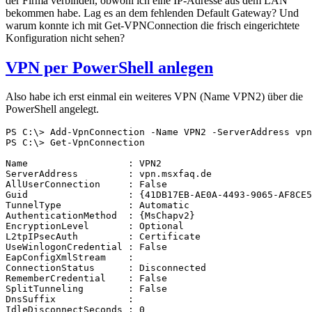
der Firma verbinden, obwohl ich eine IP-Adresse aus dem LAN
bekommen habe. Lag es an dem fehlenden Default Gateway? Und
warum konnte ich mit Get-VPNConnection die frisch eingerichtete
Konfiguration nicht sehen?
VPN per PowerShell anlegen
Also habe ich erst einmal ein weiteres VPN (Name VPN2) über die
PowerShell angelegt.
PS C:\> Add-VpnConnection -Name VPN2 -ServerAddress vpn
PS C:\> Get-VpnConnection

Name                  : VPN2

ServerAddress         : vpn.msxfaq.de

AllUserConnection     : False

Guid                  : {41DB17EB-AE0A-4493-9065-AF8CE5
TunnelType            : Automatic

AuthenticationMethod  : {MsChapv2}

EncryptionLevel       : Optional

L2tpIPsecAuth         : Certificate

UseWinlogonCredential : False

EapConfigXmlStream    :

ConnectionStatus      : Disconnected

RememberCredential    : False

SplitTunneling        : False

DnsSuffix             :

IdleDisconnectSeconds : 0