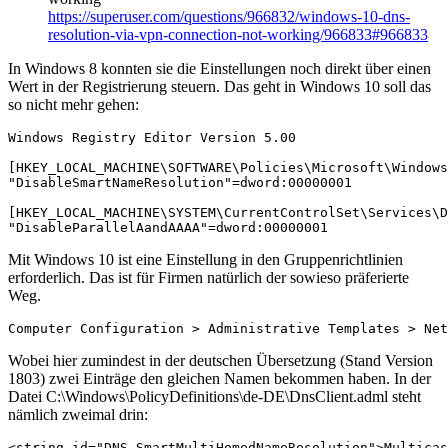
https://superuser.com/questions/966832/windows-10-dns-
resolution-via-vpn-connection-not-working/966833#966833
In Windows 8 konnten sie die Einstellungen noch direkt über einen
Wert in der Registrierung steuern. Das geht in Windows 10 soll das
so nicht mehr gehen:
Windows Registry Editor Version 5.00

[HKEY_LOCAL_MACHINE\SOFTWARE\Policies\Microsoft\Windows
"DisableSmartNameResolution"=dword:00000001

[HKEY_LOCAL_MACHINE\SYSTEM\CurrentControlSet\Services\D
"DisableParallelAandAAAA"=dword:00000001
Mit Windows 10 ist eine Einstellung in den Gruppenrichtlinien
erforderlich. Das ist für Firmen natürlich der sowieso präferierte
Weg.
Computer Configuration > Administrative Templates > Net
Wobei hier zumindest in der deutschen Übersetzung (Stand Version
1803) zwei Einträge den gleichen Namen bekommen haben. In der
Datei C:\Windows\PolicyDefinitions\de-DE\DnsClient.adml steht
nämlich zweimal drin:
<string id="DNS_SmartMultiHomedNameResolution">Multicas