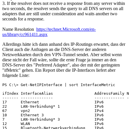
3. If the resolver does not receive a response from any server within
two seconds, the resolver sends the query to all DNS servers on all
adapters that are still under consideration and waits another two
seconds for a response.
Name Resolution
https://technet.Microsoft.com/en-
us/library/cc961411.aspx
Allerdings hätte ich dann anhand des IP-Routings erwartet, dass der
Client auch die Anfragen an die DNS-Server der anderen
Netzwerkkarten durch den VPN-Tunnel sendet. Aber selbst wenn
diese nicht der Fall wäre, sollte die erste Frage ja immer an den
DNS-Server des "Preferred Adapter", also der mit der geringsten
"ifMetric" gehen. Ein Report über die IP-Interfaces liefert aber
folgende Liste:
PS C:\> Get-NetIPInterface | sort InterfaceMetric

ifIndex InterfaceAlias                  AddressFamily N
------- --------------                  ------------- -
17      Ethernet                        IPv6           
22      LAN-Verbindung* 1               IPv6           
67      vpn2                            IPv4           
10      Ethernet 3                      IPv6           
7       LAN-Verbindung* 3               IPv6           
12      WLAN                            IPv6           
15      Bluetooth-Netzwerkverbindung    IPv6           