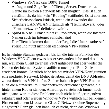
Windows VPN ist kein 100% Tunnel
Anfragen und Zugriffe auf Clients, Server, Drucker u.a.
Geräte im lokalen Netzwerk bleiben möglich. Das ist auch
verständlich, da hier kein "Routing" stattfindet. Es ist aber aus
Sicherheitsaspekten kritisch, wenn ein Anwender das
unsichere LAN/WLAN irrtümlich als "Heimnetzwerk" oder
"Firmennetzwerk" definieren würde.
Split-DNS bei Firmen führt zu Problemen, wenn die internen
Namen auch im Internet auflösbar sind
Der Client bekommt dann in der Regel die "Internetadresse"
zuerst und nutzt nicht den etablierten VPN-Tunnel
Es hat einige Stunden gedauert, bis ich die interne Funktion des
Windows VPN-Client etwas besser verstanden habe und das alles
nur, weil mein Client zwar ein VPN aufgebaut hat aber weder die
Namen der internen Systeme auflösen noch per IP die Ziele
erreichen konnte. Letztlich habe ich bei mir der VPN-Konfiguration
eine niedriger Netzwerk Metric gegeben, damit die DNS-Abfragen
zuerst durch das VPN laufen. Zudem habe ich per VPN-Routen
auch die Netzwerke im Firmennetzwerk erreichbar gemacht, die
hinter einem Router standen. Allerdings verstehe ich immer noch
nicht ganz, warum diese Probleme noch nicht häufiger irgendwo
eskaliert sind oder werden Windows VPNs wirklich nur bei kleinen
Firmen mit einem klassischen Class-C Netzwerk ohne Supernetting
eingesetzt? Ganz glauben kann ich es nicht, denn das Windows