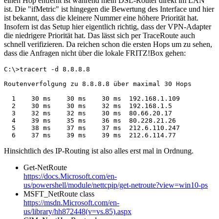
einen Hop entfernt ist während mein DSL-Router direkt im LAN
ist. Die "ifMetric" ist hingegen die Bewertung des Interface und hier
ist bekannt, dass die kleinere Nummer eine höhere Priorität hat.
Insofern ist das Setup hier eigentlich richtig, dass der VPN-Adapter
die niedrigere Priorität hat. Das lässt sich per TraceRoute auch
schnell verifizieren. Da reichen schon die ersten Hops um zu sehen,
dass die Anfragen nicht über die lokale FRITZ!Box gehen:
C:\>tracert -d 8.8.8.8

Routenverfolgung zu 8.8.8.8 über maximal 30 Hops

  1    30 ms    30 ms    30 ms  192.168.1.109

  2    30 ms    30 ms    32 ms  192.168.1.5

  3    32 ms    32 ms    30 ms  80.66.20.17

  4    39 ms    35 ms    36 ms  80.228.21.26

  5    38 ms    37 ms    37 ms  212.6.110.247

  6    37 ms    39 ms    39 ms  212.6.114.77
Hinsichtlich des IP-Routing ist also alles erst mal in Ordnung.
Get-NetRoute
https://docs.Microsoft.com/en-
us/powershell/module/nettcpip/get-netroute?view=win10-ps
MSFT_NetRoute class
https://msdn.Microsoft.com/en-
us/library/hh872448(v=vs.85).aspx