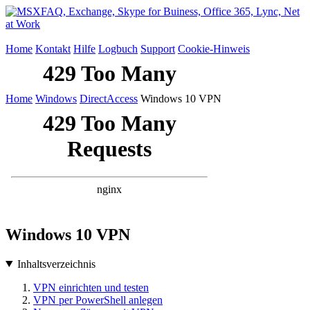
Home
Kontakt
Hilfe
Logbuch
Support
Cookie-Hinweis
Home
Windows
DirectAccess
Windows 10 VPN
Windows 10 VPN
Inhaltsverzeichnis
VPN einrichten und testen
VPN per PowerShell anlegen