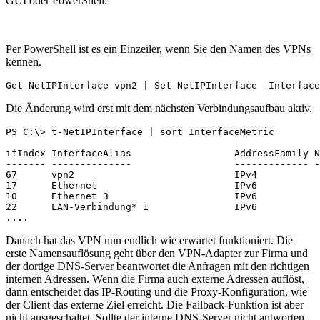
GUI oder PowerShell:
Per PowerShell ist es ein Einzeiler, wenn Sie den Namen des VPNs
kennen.
Get-NetIPInterface vpn2 | Set-NetIPInterface -Interface
Die Änderung wird erst mit dem nächsten Verbindungsaufbau aktiv.
PS C:\> t-NetIPInterface | sort InterfaceMetric

ifIndex InterfaceAlias                  AddressFamily N
------- --------------                  ------------- -
67      vpn2                            IPv4           
17      Ethernet                        IPv6           
10      Ethernet 3                      IPv6           
22      LAN-Verbindung* 1               IPv6           
....
Danach hat das VPN nun endlich wie erwartet funktioniert. Die
erste Namensauflösung geht über den VPN-Adapter zur Firma und
der dortige DNS-Server beantwortet die Anfragen mit den richtigen
internen Adressen. Wenn die Firma auch externe Adressen auflöst,
dann entscheidet das IP-Routing und die Proxy-Konfiguration, wie
der Client das externe Ziel erreicht. Die Failback-Funktion ist aber
nicht ausgeschaltet. Sollte der interne DNS-Server nicht antworten,