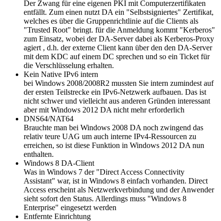
Der Zwang für eine eigenen PKI mit Computerzertifikaten
entfällt. Zum einen nutzt DA ein "Selbstsigniertes" Zertifikat,
welches es über die Gruppenrichtlinie auf die Clients als
"Trusted Root" bringt. für die Anmeldung kommt "Kerberos"
zum Einsatz, wobei der DA-Server dabei als Kerberos-Proxy
agiert , d.h. der externe Client kann über den den DA-Server
mit dem KDC auf einem DC sprechen und so ein Ticket für
die Verschlüsselung erhalten.
Kein Native IPv6 intern
bei Windows 2008/2008R2 mussten Sie intern zumindest auf
der ersten Teilstrecke ein IPv6-Netzwerk aufbauen. Das ist
nicht schwer und vielleicht aus anderen Gründen interessant
aber mit Windows 2012 DA nicht mehr erforderlich
DNS64/NAT64
Brauchte man bei Windows 2008 DA noch zwingend das
relativ teure UAG um auch interne IPv4-Ressourcen zu
erreichen, so ist diese Funktion in Windows 2012 DA nun
enthalten.
Windows 8 DA-Client
Was in Windows 7 der "Direct Access Connectivity
Assistant" war, ist in Windows 8 einfach vorhanden. Direct
Access erscheint als Netzwerkverbindung und der Anwender
sieht sofort den Status. Allerdings muss "Windows 8
Enterprise" eingesetzt werden
Entfernte Einrichtung