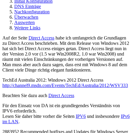
Initial Konfiguration
DNS Einträge
Nachkonfiguration
Überwachen
Auswerten
Weitere Links
Auf der Seite
Direct Access
habe ich umfangreich die Grundlagen
zu Direct Access beschrieben. Mit dem Release von Windows 2012
hat sich bei Direct Access einiges getan. Direct Access liegt nun in
der Version 2.0 vor (1.5 war Win2008R2, 1.0 war Win2008) und
räumt mit vielen Einschränkungen der vorherigen Versionen auf.
Man muss aber auch dazu sagen, dass erst mit Windows 8 auf dem
Client viele Dinge richtig elegant funktionieren.
TechEd Australia 2012: Windows 2012 Direct Access
http://channel9.msdn.com/Events/TechEd/Australia/2012/WSV333
Beachten Sie dazu auch
Direct Access
Für den Einsatz von DA ist ein grundlegendes Verständnis von
IPV6 erforderlich.
Lesen Sie daher bitte vorher die Seiten
IPV6
und insbesondere
IPv6
im LAN
.
2883952 Recommended hotfixes and Updates für Windows Server