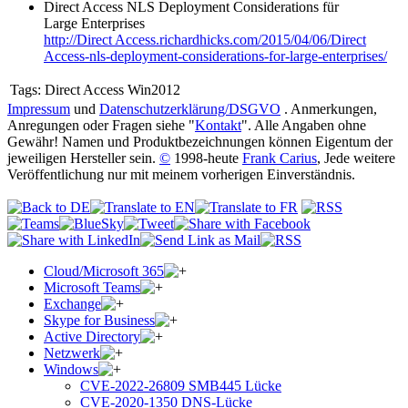
Direct Access NLS Deployment Considerations für
Large Enterprises
http://Direct Access.richardhicks.com/2015/04/06/Direct
Access-nls-deployment-considerations-for-large-enterprises/
Tags:
Direct Access Win2012
Impressum
und
Datenschutzerklärung/DSGVO
. Anmerkungen,
Anregungen oder Fragen siehe "
Kontakt
". Alle Angaben ohne
Gewähr! Namen und Produktbezeichnungen können Eigentum der
jeweiligen Hersteller sein.
©
1998-heute
Frank Carius
, Jede weitere
Veröffentlichung nur mit meinem vorherigen Einverständnis.
Cloud/Microsoft 365
Microsoft Teams
Exchange
Skype for Business
Active Directory
Netzwerk
Windows
CVE-2022-26809 SMB445 Lücke
CVE-2020-1350 DNS-Lücke