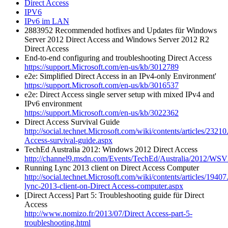
Direct Access
IPV6
IPv6 im LAN
2883952 Recommended hotfixes and Updates für Windows
Server 2012 Direct Access and Windows Server 2012 R2
Direct Access
End-to-end configuring and troubleshooting Direct Access
https://support.Microsoft.com/en-us/kb/3012789
e2e: Simplified Direct Access in an IPv4-only Environment'
https://support.Microsoft.com/en-us/kb/3016537
e2e: Direct Access single server setup with mixed IPv4 and
IPv6 environment
https://support.Microsoft.com/en-us/kb/3022362
Direct Access Survival Guide
http://social.technet.Microsoft.com/wiki/contents/articles/23210
Access-survival-guide.aspx
TechEd Australia 2012: Windows 2012 Direct Access
http://channel9.msdn.com/Events/TechEd/Australia/2012/WS
Running Lync 2013 client on Direct Access Computer
http://social.technet.Microsoft.com/wiki/contents/articles/19407
lync-2013-client-on-Direct Access-computer.aspx
[Direct Access] Part 5: Troubleshooting guide für Direct
Access
http://www.nomizo.fr/2013/07/Direct Access-part-5-
troubleshooting.html