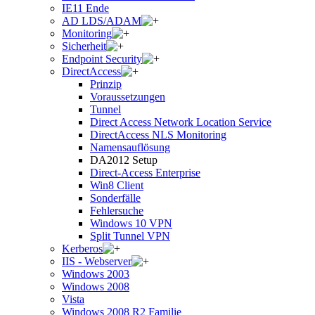
IE11 Ende
AD LDS/ADAM
Monitoring
Sicherheit
Endpoint Security
DirectAccess
Prinzip
Voraussetzungen
Tunnel
Direct Access Network Location Service
DirectAccess NLS Monitoring
Namensauflösung
DA2012 Setup
Direct-Access Enterprise
Win8 Client
Sonderfälle
Fehlersuche
Windows 10 VPN
Split Tunnel VPN
Kerberos
IIS - Webserver
Windows 2003
Windows 2008
Vista
Windows 2008 R2 Familie