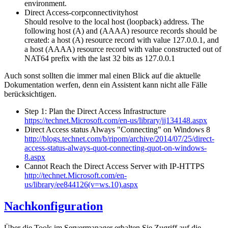
environment.
Direct Access-corpconnectivityhost
Should resolve to the local host (loopback) address. The
following host (A) and (AAAA) resource records should be
created: a host (A) resource record with value 127.0.0.1, and
a host (AAAA) resource record with value constructed out of
NAT64 prefix with the last 32 bits as 127.0.0.1
Auch sonst sollten die immer mal einen Blick auf die aktuelle
Dokumentation werfen, denn ein Assistent kann nicht alle Fälle
berücksichtigen.
Step 1: Plan the Direct Access Infrastructure
https://technet.Microsoft.com/en-us/library/jj134148.aspx
Direct Access status Always "Connecting" on Windows 8
http://blogs.technet.com/b/ripom/archive/2014/07/25/direct-
access-status-always-quot-connecting-quot-on-windows-
8.aspx
Cannot Reach the Direct Access Server with IP-HTTPS
http://technet.Microsoft.com/en-
us/library/ee844126(v=ws.10).aspx
Nachkonfiguration
Über die Tools im Servermanager erhalten Sie Zugriff auf die