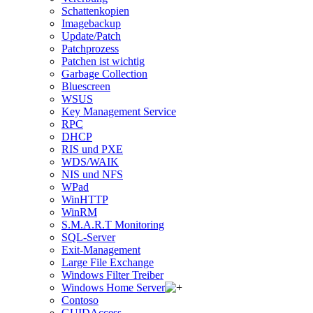
Schattenkopien
Imagebackup
Update/Patch
Patchprozess
Patchen ist wichtig
Garbage Collection
Bluescreen
WSUS
Key Management Service
RPC
DHCP
RIS und PXE
WDS/WAIK
NIS und NFS
WPad
WinHTTP
WinRM
S.M.A.R.T Monitoring
SQL-Server
Exit-Management
Large File Exchange
Windows Filter Treiber
Windows Home Server
Contoso
GUIDAccess