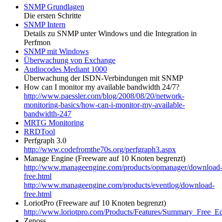
SNMP Grundlagen
Die ersten Schritte
SNMP Intern
Details zu SNMP unter Windows und die Integration in
Perfmon
SNMP mit Windows
Überwachung von Exchange
Audiocodes Mediant 1000
Überwachung der ISDN-Verbindungen mit SNMP
How can I monitor my available bandwidth 24/7?
http://www.paessler.com/blog/2008/08/20/network-
monitoring-basics/how-can-i-monitor-my-available-
bandwidth-247
MRTG Monitoring
RRDTool
Perfgraph 3.0
http://www.codefromthe70s.org/perfgraph3.aspx
Manage Engine (Freeware auf 10 Knoten begrenzt)
http://www.manageengine.com/products/opmanager/download
free.html
http://www.manageengine.com/products/eventlog/download-
free.html
LoriotPro (Freeware auf 10 Knoten begrenzt)
http://www.loriotpro.com/Products/Features/Summary_Free_E
Zenoss