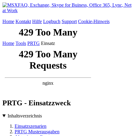
Home
Kontakt
Hilfe
Logbuch
Support
Cookie-Hinweis
Home
Tools
PRTG
Einsatz
PRTG - Einsatzzweck
Inhaltsverzeichnis
Einsatzszenarien
PRTG Musterausgaben