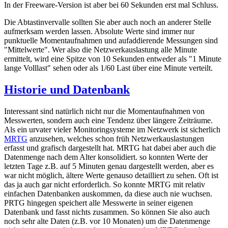
In der Freeware-Version ist aber bei 60 Sekunden erst mal Schluss.
Die Abtastinvervalle sollten Sie aber auch noch an anderer Stelle
aufmerksam werden lassen. Absolute Werte sind immer nur
punktuelle Momentaufnahmen und aufaddierende Messungen sind
"Mittelwerte". Wer also die Netzwerkauslastung alle Minute
ermittelt, wird eine Spitze von 10 Sekunden entweder als "1 Minute
lange Volllast" sehen oder als 1/60 Last über eine Minute verteilt.
Historie und Datenbank
Interessant sind natürlich nicht nur die Momentaufnahmen von
Messwerten, sondern auch eine Tendenz über längere Zeiträume.
Als ein urvater vieler Monitoringsysteme im Netzwerk ist sicherlich
MRTG
anzusehen, welches schon früh Netzwerkauslastungen
erfasst und grafisch dargestellt hat. MRTG hat dabei aber auch die
Datenmenge nach dem Alter konsolidiert. so konnten Werte der
letzten Tage z.B. auf 5 Minuten genau dargestellt werden, aber es
war nicht möglich, ältere Werte genauso detailliert zu sehen. Oft ist
das ja auch gar nicht erforderlich. So konnte MRTG mit relativ
einfachen Datenbanken auskommen, da diese auch nie wuchsen.
PRTG hingegen speichert alle Messwerte in seiner eigenen
Datenbank und fasst nichts zusammen. So können Sie also auch
noch sehr alte Daten (z.B. vor 10 Monaten) um die Datenmenge