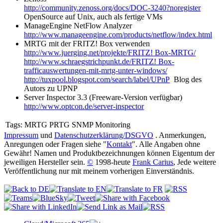
http://community.zenoss.org/docs/DOC-3240?noregister
OpenSource auf Unix, auch als fertige VMs
ManageEngine NetFlow Analyzer
http://www.manageengine.com/products/netflow/index.html
MRTG mit der FRITZ! Box verwenden
http://www.juerging.net/projekte/FRITZ! Box-MRTG/
http://www.schraegstrichpunkt.de/FRITZ! Box-
trafficauswertungen-mit-mrtg-unter-windows/
http://tuxpool.blogspot.com/search/label/UPnP
Blog des
Autors zu UPNP
Server Inspector 3.3 (Freeware-Version verfügbar)
http://www.optcon.de/server-inspector
Tags:
MRTG PRTG SNMP Monitoring
Impressum
und
Datenschutzerklärung/DSGVO
. Anmerkungen,
Anregungen oder Fragen siehe "
Kontakt
". Alle Angaben ohne
Gewähr! Namen und Produktbezeichnungen können Eigentum der
jeweiligen Hersteller sein.
©
1998-heute
Frank Carius
, Jede weitere
Veröffentlichung nur mit meinem vorherigen Einverständnis.