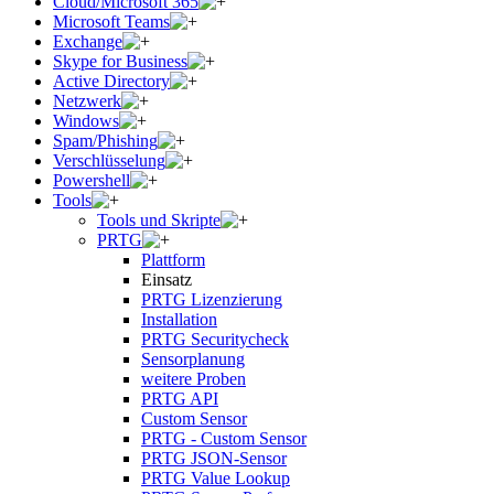
Cloud/Microsoft 365
Microsoft Teams
Exchange
Skype for Business
Active Directory
Netzwerk
Windows
Spam/Phishing
Verschlüsselung
Powershell
Tools
Tools und Skripte
PRTG
Plattform
Einsatz
PRTG Lizenzierung
Installation
PRTG Securitycheck
Sensorplanung
weitere Proben
PRTG API
Custom Sensor
PRTG - Custom Sensor
PRTG JSON-Sensor
PRTG Value Lookup