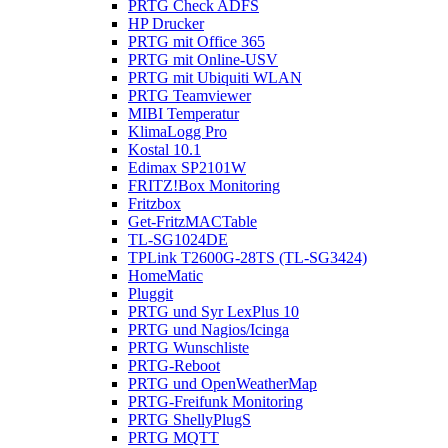
PRTG Check ADFS
HP Drucker
PRTG mit Office 365
PRTG mit Online-USV
PRTG mit Ubiquiti WLAN
PRTG Teamviewer
MIBI Temperatur
KlimaLogg Pro
Kostal 10.1
Edimax SP2101W
FRITZ!Box Monitoring
Fritzbox
Get-FritzMACTable
TL-SG1024DE
TPLink T2600G-28TS (TL-SG3424)
HomeMatic
Pluggit
PRTG und Syr LexPlus 10
PRTG und Nagios/Icinga
PRTG Wunschliste
PRTG-Reboot
PRTG und OpenWeatherMap
PRTG-Freifunk Monitoring
PRTG ShellyPlugS
PRTG MQTT