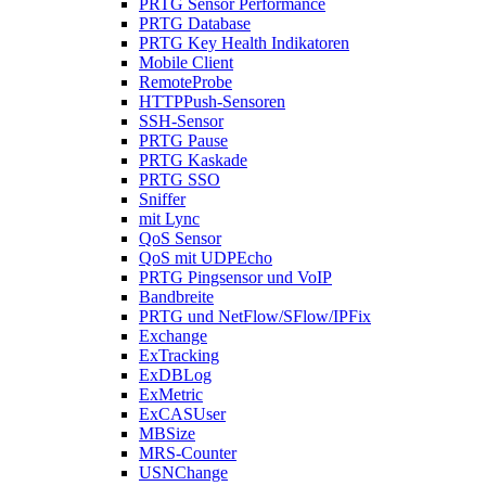
PRTG Sensor Performance
PRTG Database
PRTG Key Health Indikatoren
Mobile Client
RemoteProbe
HTTPPush-Sensoren
SSH-Sensor
PRTG Pause
PRTG Kaskade
PRTG SSO
Sniffer
mit Lync
QoS Sensor
QoS mit UDPEcho
PRTG Pingsensor und VoIP
Bandbreite
PRTG und NetFlow/SFlow/IPFix
Exchange
ExTracking
ExDBLog
ExMetric
ExCASUser
MBSize
MRS-Counter
USNChange