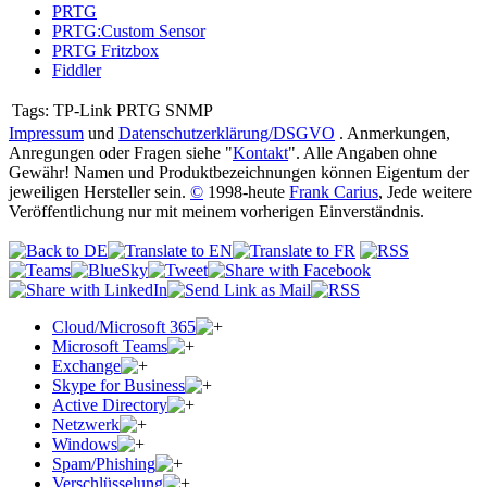
PRTG
PRTG:Custom Sensor
PRTG Fritzbox
Fiddler
Tags:
TP-Link PRTG SNMP
Impressum
und
Datenschutzerklärung/DSGVO
. Anmerkungen,
Anregungen oder Fragen siehe "
Kontakt
". Alle Angaben ohne
Gewähr! Namen und Produktbezeichnungen können Eigentum der
jeweiligen Hersteller sein.
©
1998-heute
Frank Carius
, Jede weitere
Veröffentlichung nur mit meinem vorherigen Einverständnis.
Cloud/Microsoft 365
Microsoft Teams
Exchange
Skype for Business
Active Directory
Netzwerk
Windows
Spam/Phishing
Verschlüsselung