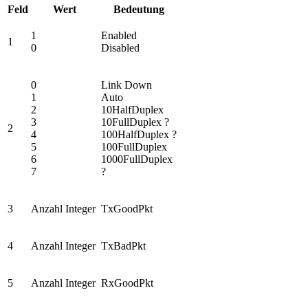
Feld
Wert
Bedeutung
1
Enabled
1
0
Disabled
0
Link Down
1
Auto
2
10HalfDuplex
3
10FullDuplex ?
2
4
100HalfDuplex ?
5
100FullDuplex
6
1000FullDuplex
7
?
3
Anzahl Integer
TxGoodPkt
4
Anzahl Integer
TxBadPkt
5
Anzahl Integer
RxGoodPkt