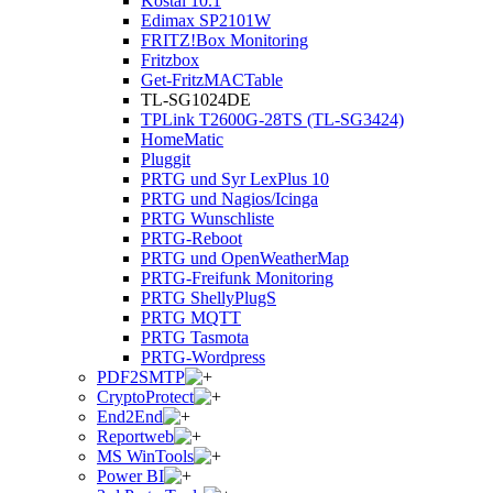
Kostal 10.1
Edimax SP2101W
FRITZ!Box Monitoring
Fritzbox
Get-FritzMACTable
TL-SG1024DE
TPLink T2600G-28TS (TL-SG3424)
HomeMatic
Pluggit
PRTG und Syr LexPlus 10
PRTG und Nagios/Icinga
PRTG Wunschliste
PRTG-Reboot
PRTG und OpenWeatherMap
PRTG-Freifunk Monitoring
PRTG ShellyPlugS
PRTG MQTT
PRTG Tasmota
PRTG-Wordpress
PDF2SMTP
CryptoProtect
End2End
Reportweb
MS WinTools
Power BI