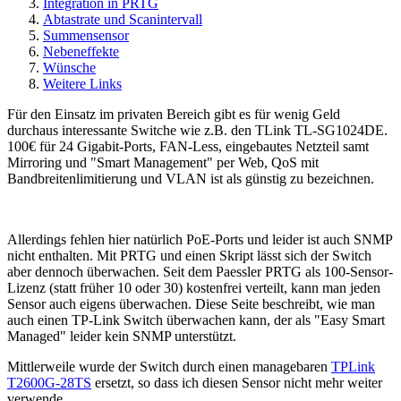
Integration in PRTG
Abtastrate und Scanintervall
Summensensor
Nebeneffekte
Wünsche
Weitere Links
Für den Einsatz im privaten Bereich gibt es für wenig Geld
durchaus interessante Switche wie z.B. den TLink TL-SG1024DE.
100€ für 24 Gigabit-Ports, FAN-Less, eingebautes Netzteil samt
Mirroring und "Smart Management" per Web, QoS mit
Bandbreitenlimitierung und VLAN ist als günstig zu bezeichnen.
Allerdings fehlen hier natürlich PoE-Ports und leider ist auch SNMP
nicht enthalten. Mit PRTG und einen Skript lässt sich der Switch
aber dennoch überwachen. Seit dem Paessler PRTG als 100-Sensor-
Lizenz (statt früher 10 oder 30) kostenfrei verteilt, kann man jeden
Sensor auch eigens überwachen. Diese Seite beschreibt, wie man
auch einen TP-Link Switch überwachen kann, der als "Easy Smart
Managed" leider kein SNMP unterstützt.
Mittlerweile wurde der Switch durch einen managebaren
TPLink
T2600G-28TS
ersetzt, so dass ich diesen Sensor nicht mehr weiter
verwende.