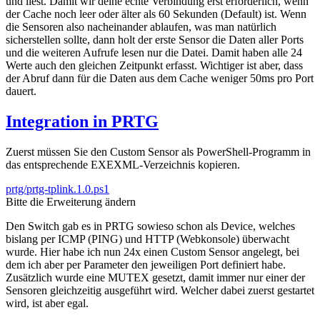
und liest. Damit wir deine echte Verbindung erst erforderlich, wenn
der Cache noch leer oder älter als 60 Sekunden (Default) ist. Wenn
die Sensoren also nacheinander ablaufen, was man natürlich
sicherstellen sollte, dann holt der erste Sensor die Daten aller Ports
und die weiteren Aufrufe lesen nur die Datei. Damit haben alle 24
Werte auch den gleichen Zeitpunkt erfasst. Wichtiger ist aber, dass
der Abruf dann für die Daten aus dem Cache weniger 50ms pro Port
dauert.
Integration in PRTG
Zuerst müssen Sie den Custom Sensor als PowerShell-Programm in
das entsprechende EXEXML-Verzeichnis kopieren.
prtg/prtg-tplink.1.0.ps1
Bitte die Erweiterung ändern
Den Switch gab es in PRTG sowieso schon als Device, welches
bislang per ICMP (PING) und HTTP (Webkonsole) überwacht
wurde. Hier habe ich nun 24x einen Custom Sensor angelegt, bei
dem ich aber per Parameter den jeweiligen Port definiert habe.
Zusätzlich wurde eine MUTEX gesetzt, damit immer nur einer der
Sensoren gleichzeitig ausgeführt wird. Welcher dabei zuerst gestartet
wird, ist aber egal.