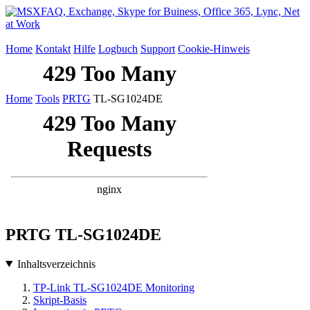
Home
Kontakt
Hilfe
Logbuch
Support
Cookie-Hinweis
Home
Tools
PRTG
TL-SG1024DE
PRTG TL-SG1024DE
Inhaltsverzeichnis
TP-Link TL-SG1024DE Monitoring
Skript-Basis