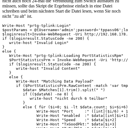
nicht auch noch 24-mal die Verbindung zum Switch aufbauen zu
müssen, sollte das Skript die Ergebnisse einfach in eine Datei
schreiben und beim nächsten Start die Datei lesen, wenn Sie noch
nicht "zu alt" ist.
Write-Host "prtg-tplink:Login"

$postParams = @{Username='admin';password='tppass06';lo
$loginresult=Invoke-WebRequest -Uri http://192.168.178.
if ($loginresult.StatusCode -ne 200) {

   write-host "Invalid Login"

}

else {

   Write-Host "prtg-tplink:Loading PortStatisticsRpm"

   $PortStatisticsPrm = Invoke-WebRequest -Uri 'http://
   if ($loginresult.StatusCode -ne 200) {

      write-host "Invalid Content"

   }

   else {

      Write-Host "Matching Data Payload"

      if ($PortStatisticsPrm.RawContent -match 'var tmp
         $data= $Matches[1].trim().split(" ")

         if (($data%6) -ne 0) {

            write-host "nicht durch 6 teilbar"

         }

         else { für ($i=0; $i -lt $data.count; $i=$i+6)
               Write-Host "Port     :" ([int]($i/6) + 1
               Write-Host "enabled  :" $data[[int]$i+1]

               Write-Host "Speed    :" $data[$i+2]

               Write-Host "TxGoodPkt:" $data[$i+3]
