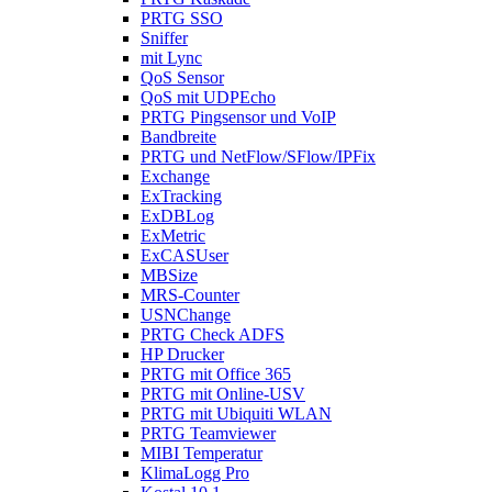
PRTG SSO
Sniffer
mit Lync
QoS Sensor
QoS mit UDPEcho
PRTG Pingsensor und VoIP
Bandbreite
PRTG und NetFlow/SFlow/IPFix
Exchange
ExTracking
ExDBLog
ExMetric
ExCASUser
MBSize
MRS-Counter
USNChange
PRTG Check ADFS
HP Drucker
PRTG mit Office 365
PRTG mit Online-USV
PRTG mit Ubiquiti WLAN
PRTG Teamviewer
MIBI Temperatur
KlimaLogg Pro