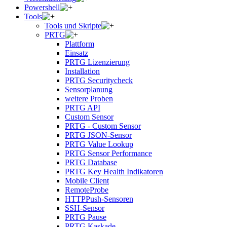
Powershell
Tools
Tools und Skripte
PRTG
Plattform
Einsatz
PRTG Lizenzierung
Installation
PRTG Securitycheck
Sensorplanung
weitere Proben
PRTG API
Custom Sensor
PRTG - Custom Sensor
PRTG JSON-Sensor
PRTG Value Lookup
PRTG Sensor Performance
PRTG Database
PRTG Key Health Indikatoren
Mobile Client
RemoteProbe
HTTPPush-Sensoren
SSH-Sensor
PRTG Pause
PRTG Kaskade