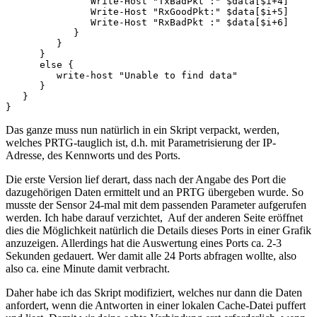
               Write-Host "TxBadPkt :" $data[$i+4]

               Write-Host "RxGoodPkt:" $data[$i+5]

               Write-Host "RxBadPkt :" $data[$i+6]

            }

         }

      }

      else {

         write-host "Unable to find data"

      }

   }

}
Das ganze muss nun natürlich in ein Skript verpackt, werden,
welches PRTG-tauglich ist, d.h. mit Parametrisierung der IP-
Adresse, des Kennworts und des Ports.
Die erste Version lief derart, dass nach der Angabe des Port die
dazugehörigen Daten ermittelt und an PRTG übergeben wurde. So
musste der Sensor 24-mal mit dem passenden Parameter aufgerufen
werden. Ich habe darauf verzichtet, Auf der anderen Seite eröffnet
dies die Möglichkeit natürlich die Details dieses Ports in einer Grafik
anzuzeigen. Allerdings hat die Auswertung eines Ports ca. 2-3
Sekunden gedauert. Wer damit alle 24 Ports abfragen wollte, also
also ca. eine Minute damit verbracht.
Daher habe ich das Skript modifiziert, welches nur dann die Daten
anfordert, wenn die Antworten in einer lokalen Cache-Datei puffert