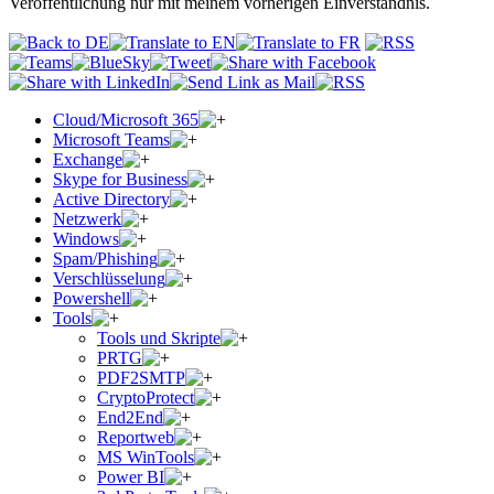
Veröffentlichung nur mit meinem vorherigen Einverständnis.
Cloud/Microsoft 365
Microsoft Teams
Exchange
Skype for Business
Active Directory
Netzwerk
Windows
Spam/Phishing
Verschlüsselung
Powershell
Tools
Tools und Skripte
PRTG
PDF2SMTP
CryptoProtect
End2End
Reportweb
MS WinTools
Power BI