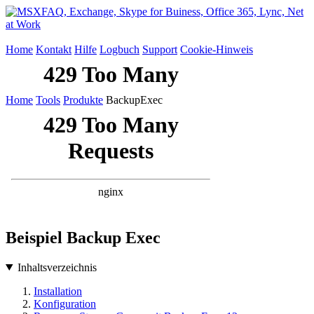
Home
Kontakt
Hilfe
Logbuch
Support
Cookie-Hinweis
Home
Tools
Produkte
BackupExec
Beispiel Backup Exec
Inhaltsverzeichnis
Installation
Konfiguration