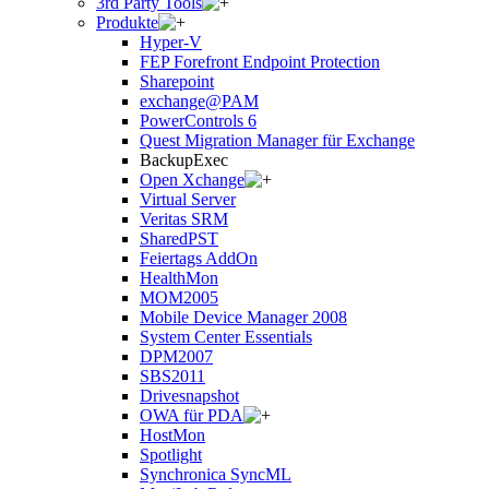
3rd Party Tools
Produkte
Hyper-V
FEP Forefront Endpoint Protection
Sharepoint
exchange@PAM
PowerControls 6
Quest Migration Manager für Exchange
BackupExec
Open Xchange
Virtual Server
Veritas SRM
SharedPST
Feiertags AddOn
HealthMon
MOM2005
Mobile Device Manager 2008
System Center Essentials
DPM2007
SBS2011
Drivesnapshot
OWA für PDA
HostMon
Spotlight
Synchronica SyncML