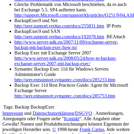
Gleiche Problematik von Microsoft beschrieben, da es auch
bei Exchange 5.5. SP4 auftreten kann.
http://support.Microsoft.com/support/kb/articles/Q251/9/04.AS
BackupExec9 und Net
http://seer.support.veritas.com/docs/255831.htm
IP Ports
BackupExec9 und SAN
http://seer.support.veritas.com/docs/192078.htm
BEAttach
http://www.server-talk.eu/2007/11/09/exchange-server-
backup-mit-backup-exec-how-to/
Backup Exec mit Exchange Server 2007
http://www.server-talk.eu/2008/05/24/how-to-backup-
exchange-server-2007-mit-backup-exec/
Symantec Backup Exec 11d für Windows Servers
Administrator's Guide
http://seer.entsupport.symantec.com/docs/285233.htm
Backup Exec 11d Best Practices Guide: Agent für Microsoft
Exchange Server
http://seer.entsupport.symantec.com/docs/285753.htm
Tags:
Backup BackupExec
Impressum
und
Datenschutzerklärung/DSGVO
. Anmerkungen,
Anregungen oder Fragen siehe "
Kontakt
". Alle Angaben ohne
Gewähr! Namen und Produktbezeichnungen können Eigentum der
jeweiligen Hersteller sein.
©
1998-heute
Frank Carius
, Jede weitere