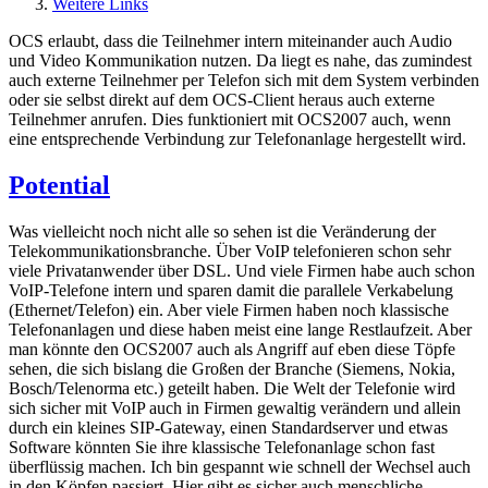
Weitere Links
OCS erlaubt, dass die Teilnehmer intern miteinander auch Audio
und Video Kommunikation nutzen. Da liegt es nahe, das zumindest
auch externe Teilnehmer per Telefon sich mit dem System verbinden
oder sie selbst direkt auf dem OCS-Client heraus auch externe
Teilnehmer anrufen. Dies funktioniert mit OCS2007 auch, wenn
eine entsprechende Verbindung zur Telefonanlage hergestellt wird.
Potential
Was vielleicht noch nicht alle so sehen ist die Veränderung der
Telekommunikationsbranche. Über VoIP telefonieren schon sehr
viele Privatanwender über DSL. Und viele Firmen habe auch schon
VoIP-Telefone intern und sparen damit die parallele Verkabelung
(Ethernet/Telefon) ein. Aber viele Firmen haben noch klassische
Telefonanlagen und diese haben meist eine lange Restlaufzeit. Aber
man könnte den OCS2007 auch als Angriff auf eben diese Töpfe
sehen, die sich bislang die Großen der Branche (Siemens, Nokia,
Bosch/Telenorma etc.) geteilt haben. Die Welt der Telefonie wird
sich sicher mit VoIP auch in Firmen gewaltig verändern und allein
durch ein kleines SIP-Gateway, einen Standardserver und etwas
Software könnten Sie ihre klassische Telefonanlage schon fast
überflüssig machen. Ich bin gespannt wie schnell der Wechsel auch
in den Köpfen passiert. Hier gibt es sicher auch menschliche