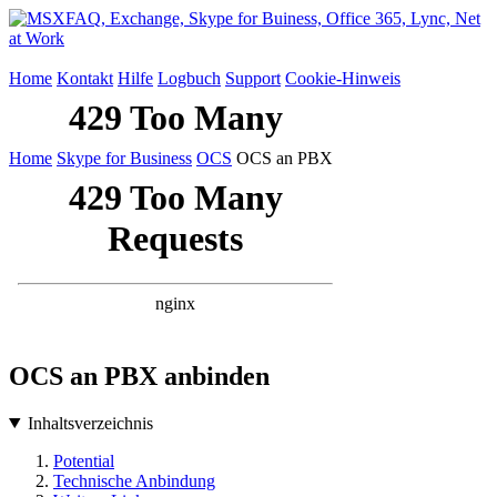
Home
Kontakt
Hilfe
Logbuch
Support
Cookie-Hinweis
Home
Skype for Business
OCS
OCS an PBX
OCS an PBX anbinden
Inhaltsverzeichnis
Potential
Technische Anbindung