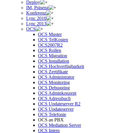
Deploy
IM, Präsenz
Konferenz
Lync 2010
Lync 2013
OCS
OCS Muster
OCS TelKosten
OCS2007R2
OCS Rollen
OCS Migration
OCS Installation
OCS Hochverfügbarkeit
OCS Zertifikate
OCS Administrator
OCS Monitoring
OCS Debugging
OCS Adminkonzept
OCS Adressbuch
OCS Updateserver R2
OCS Updateserver
OCS Telefonie
OCS an PBX
OCS Mediation Server
OCS Intern