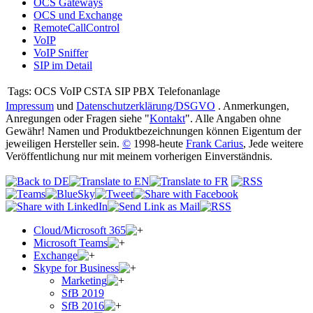
OCS Gateways
OCS und Exchange
RemoteCallControl
VoIP
VoIP Sniffer
SIP im Detail
Tags:
OCS VoIP CSTA SIP PBX Telefonanlage
Impressum
und
Datenschutzerklärung/DSGVO
. Anmerkungen,
Anregungen oder Fragen siehe "
Kontakt
". Alle Angaben ohne
Gewähr! Namen und Produktbezeichnungen können Eigentum der
jeweiligen Hersteller sein.
©
1998-heute
Frank Carius
, Jede weitere
Veröffentlichung nur mit meinem vorherigen Einverständnis.
Cloud/Microsoft 365
Microsoft Teams
Exchange
Skype for Business
Marketing
SfB 2019
SfB 2016