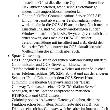
herstellen. Oft ist dies die erste Option, die ihnen ihre
TK-Anbieter offeriert, wenn seine Telefonanlage
anders nicht angeschlossen werden kann.
Option 3: Office Communications Server 2007 API
Ich bin gespannt ab wann es Telefonanlagen geben
wird, die direkt die OCS-API ansprechen. Nach meiner
Einschätzung sind VoIP-Softwarelösungen auf der
Windows Plattform (wie z.B. Swyx etc.) vermutlich als
erstes soweit, dass man die OCS-API auf der
Telefonvermittlung mit installiert und z.B.: direkt der
Status der Telefonbenutzer im OCS aktualisiert wird.
Vielleicht täusche ich mich aber auch.
SprachUmsetzung
Das Bindeglied zwischen der reinen Softwarelösung mit dem
Communicator und OCS-Server zur klassischen
Telefontechnik ist ein Gateway, welches auf einer Seite eben
einen Telefonanschluss (S0, S2M, ab) hat und auf der anderen
Seite per IP und Ethernet mit dem OCS-Server Kontakt
aufnimmt. Die meisten Gateways sind aber "Basic
Gateways", so dass sie einen OCS "Mediation Server"
benötigen, der die Sprache entsprechend zwischen
RTSP/SRTP und G711 umsetzt.
Zukünftig soll es "Advanced Gateways" geben, die diese
Funktion schon beinhalten. Schon heute gibt es z.B. von
Dialogic ein solches Gateway, welches aber im Innern einfach