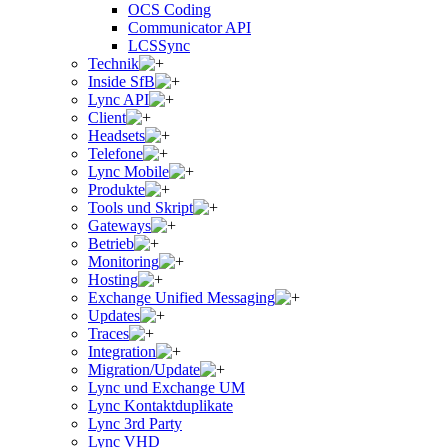
OCS Coding
Communicator API
LCSSync
Technik
Inside SfB
Lync API
Client
Headsets
Telefone
Lync Mobile
Produkte
Tools und Skript
Gateways
Betrieb
Monitoring
Hosting
Exchange Unified Messaging
Updates
Traces
Integration
Migration/Update
Lync und Exchange UM
Lync Kontaktduplikate
Lync 3rd Party
Lync VHD