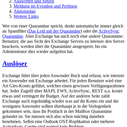
Auswerten und Setzen
Meldung im Eventlog und Perfmon
Aktionsplan
Weitere Links
Wer von einer Quarantäne spricht, denkt automatische immer gleich
an Spamfilter (
Das Leid mit der Quarantäne
) oder die
ActiveSync
Quarantäne
. Aber Exchange hat auch noch eine andere Quarantäne:
Benutzer, die aus Sicht des Exchange Servers zu intensiv den Server
beackern, werden über die Quarantäne ausgesperrt, bis ein
Administrator dies wieder aufgelöst hat.
Auslöser
Exchange führt über jeden Anwender Buch und erfasst, wie intensiv
ein Anwender mit Exchange arbeitet. Für jeden Benutzer wird eine
Art Giro-Konto geführt, welches einen gewissen Verfügungsrahmen
hat. Jeder Zugriff über MAPI, EWS, ActiveSync, REST u.a. kostet
etwas und verringert ihr Budget. Auf der anderen Seite zahlt
Exchange auch regelmäßig wieder was auf ihr Konto ein und die
wenigsten Anwender sollten überhaupt je in die Verlegenheit
gekommen sein, dass ihr Postfach in der Mailbox Quarantäne
gelandet ist. Sie müssen sich also schon mächtig daneben
benehmen. Selbst eine Outlook OST-Replikation oder mehrere
ActiveSync-Geräte sind normal kein Problem.