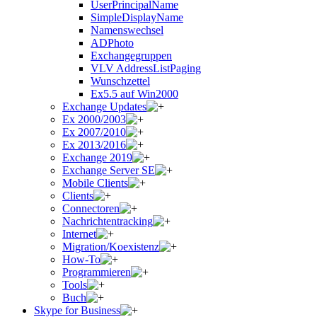
UserPrincipalName
SimpleDisplayName
Namenswechsel
ADPhoto
Exchangegruppen
VLV AddressListPaging
Wunschzettel
Ex5.5 auf Win2000
Exchange Updates
Ex 2000/2003
Ex 2007/2010
Ex 2013/2016
Exchange 2019
Exchange Server SE
Mobile Clients
Clients
Connectoren
Nachrichtentracking
Internet
Migration/Koexistenz
How-To
Programmieren
Tools
Buch
Skype for Business