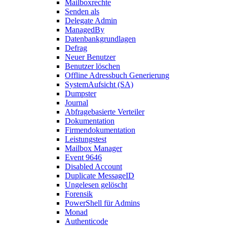
Mailboxrechte
Senden als
Delegate Admin
ManagedBy
Datenbankgrundlagen
Defrag
Neuer Benutzer
Benutzer löschen
Offline Adressbuch Generierung
SystemAufsicht (SA)
Dumpster
Journal
Abfragebasierte Verteiler
Dokumentation
Firmendokumentation
Leistungstest
Mailbox Manager
Event 9646
Disabled Account
Duplicate MessageID
Ungelesen gelöscht
Forensik
PowerShell für Admins
Monad
Authenticode