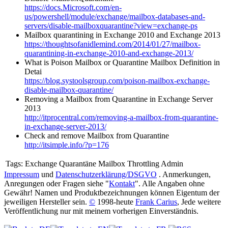
https://docs.Microsoft.com/en-
us/powershell/module/exchange/mailbox-databases-and-
servers/disable-mailboxquarantine?view=exchange-ps
Mailbox quarantining in Exchange 2010 and Exchange 2013
https://thoughtsofanidlemind.com/2014/01/27/mailbox-
quarantining-in-exchange-2010-and-exchange-2013/
What is Poison Mailbox or Quarantine Mailbox Definition in
Detai
https://blog.systoolsgroup.com/poison-mailbox-exchange-
disable-mailbox-quarantine/
Removing a Mailbox from Quarantine in Exchange Server
2013
http://itprocentral.com/removing-a-mailbox-from-quarantine-
in-exchange-server-2013/
Check and remove Mailbox from Quarantine
http://itsimple.info/?p=176
Tags:
Exchange Quarantäne Mailbox Throttling Admin
Impressum
und
Datenschutzerklärung/DSGVO
. Anmerkungen,
Anregungen oder Fragen siehe "
Kontakt
". Alle Angaben ohne
Gewähr! Namen und Produktbezeichnungen können Eigentum der
jeweiligen Hersteller sein.
©
1998-heute
Frank Carius
, Jede weitere
Veröffentlichung nur mit meinem vorherigen Einverständnis.