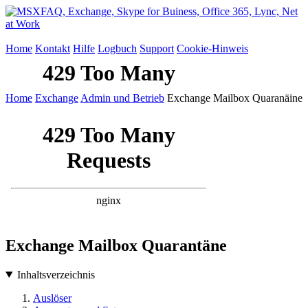
Home
Kontakt
Hilfe
Logbuch
Support
Cookie-Hinweis
Home
Exchange
Admin und Betrieb
Exchange Mailbox Quaranäine
Exchange Mailbox Quarantäne
Inhaltsverzeichnis
Auslöser