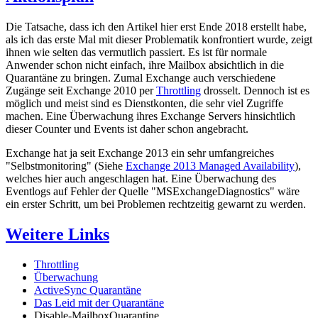
Die Tatsache, dass ich den Artikel hier erst Ende 2018 erstellt habe,
als ich das erste Mal mit dieser Problematik konfrontiert wurde, zeigt
ihnen wie selten das vermutlich passiert. Es ist für normale
Anwender schon nicht einfach, ihre Mailbox absichtlich in die
Quarantäne zu bringen. Zumal Exchange auch verschiedene
Zugänge seit Exchange 2010 per
Throttling
drosselt. Dennoch ist es
möglich und meist sind es Dienstkonten, die sehr viel Zugriffe
machen. Eine Überwachung ihres Exchange Servers hinsichtlich
dieser Counter und Events ist daher schon angebracht.
Exchange hat ja seit Exchange 2013 ein sehr umfangreiches
"Selbstmonitoring" (Siehe
Exchange 2013 Managed Availability
),
welches hier auch angeschlagen hat. Eine Überwachung des
Eventlogs auf Fehler der Quelle "MSExchangeDiagnostics" wäre
ein erster Schritt, um bei Problemen rechtzeitig gewarnt zu werden.
Weitere Links
Throttling
Überwachung
ActiveSync Quarantäne
Das Leid mit der Quarantäne
Disable-MailboxQuarantine