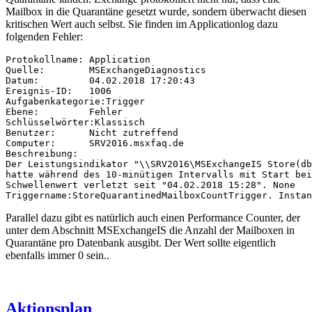
Mailbox in die Quarantäne gesetzt wurde, sondern überwacht diesen
kritischen Wert auch selbst. Sie finden im Applicationlog dazu
folgenden Fehler:
Protokollname: Application

Quelle:        MSExchangeDiagnostics

Datum:         04.02.2018 17:20:43

Ereignis-ID:   1006

Aufgabenkategorie:Trigger

Ebene:         Fehler

Schlüsselwörter:Klassisch

Benutzer:      Nicht zutreffend

Computer:      SRV2016.msxfaq.de

Beschreibung:

Der Leistungsindikator "\\SRV2016\MSExchangeIS Store(db
hatte während des 10-minütigen Intervalls mit Start bei
Schwellenwert verletzt seit "04.02.2018 15:28". None 

Triggername:StoreQuarantinedMailboxCountTrigger. Instan
Parallel dazu gibt es natürlich auch einen Performance Counter, der
unter dem Abschnitt MSExchangeIS die Anzahl der Mailboxen in
Quarantäne pro Datenbank ausgibt. Der Wert sollte eigentlich
ebenfalls immer 0 sein..
Aktionsplan