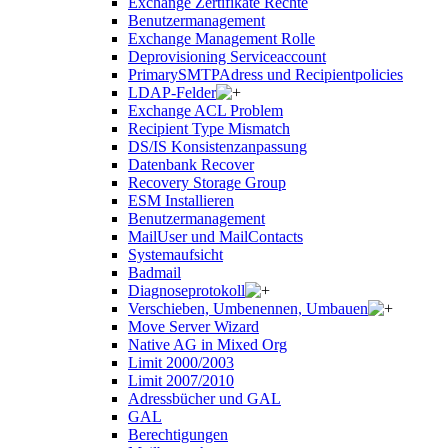
Exchange Zertifikate Rechte
Benutzermanagement
Exchange Management Rolle
Deprovisioning Serviceaccount
PrimarySMTPAdress und Recipientpolicies
LDAP-Felder
Exchange ACL Problem
Recipient Type Mismatch
DS/IS Konsistenzanpassung
Datenbank Recover
Recovery Storage Group
ESM Installieren
Benutzermanagement
MailUser und MailContacts
Systemaufsicht
Badmail
Diagnoseprotokoll
Verschieben, Umbenennen, Umbauen
Move Server Wizard
Native AG in Mixed Org
Limit 2000/2003
Limit 2007/2010
Adressbücher und GAL
GAL
Berechtigungen