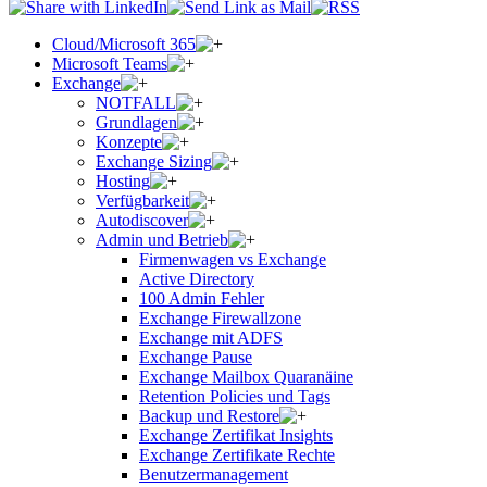
Cloud/Microsoft 365
Microsoft Teams
Exchange
NOTFALL
Grundlagen
Konzepte
Exchange Sizing
Hosting
Verfügbarkeit
Autodiscover
Admin und Betrieb
Firmenwagen vs Exchange
Active Directory
100 Admin Fehler
Exchange Firewallzone
Exchange mit ADFS
Exchange Pause
Exchange Mailbox Quaranäine
Retention Policies und Tags
Backup und Restore
Exchange Zertifikat Insights
Exchange Zertifikate Rechte
Benutzermanagement