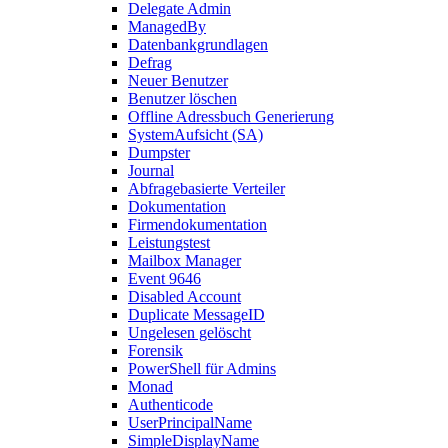
Delegate Admin
ManagedBy
Datenbankgrundlagen
Defrag
Neuer Benutzer
Benutzer löschen
Offline Adressbuch Generierung
SystemAufsicht (SA)
Dumpster
Journal
Abfragebasierte Verteiler
Dokumentation
Firmendokumentation
Leistungstest
Mailbox Manager
Event 9646
Disabled Account
Duplicate MessageID
Ungelesen gelöscht
Forensik
PowerShell für Admins
Monad
Authenticode
UserPrincipalName
SimpleDisplayName