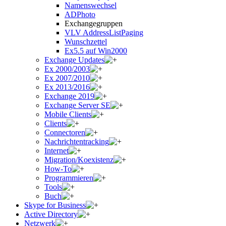
Namenswechsel
ADPhoto
Exchangegruppen
VLV AddressListPaging
Wunschzettel
Ex5.5 auf Win2000
Exchange Updates
Ex 2000/2003
Ex 2007/2010
Ex 2013/2016
Exchange 2019
Exchange Server SE
Mobile Clients
Clients
Connectoren
Nachrichtentracking
Internet
Migration/Koexistenz
How-To
Programmieren
Tools
Buch
Skype for Business
Active Directory
Netzwerk