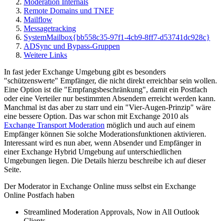
Moderation Internals
Remote Domains und TNEF
Mailflow
Messagetracking
SystemMailbox{bb558c35-97f1-4cb9-8ff7-d53741dc928c}
ADSync und Bypass-Gruppen
Weitere Links
In fast jeder Exchange Umgebung gibt es besonders
"schützenswerte" Empfänger, die nicht direkt erreichbar sein wollen.
Eine Option ist die "Empfangsbeschränkung", damit ein Postfach
oder eine Verteiler nur bestimmten Absendern erreicht werden kann.
Manchmal ist das aber zu starr und ein "Vier-Augen-Prinzip" wäre
eine bessere Option. Das war schon mit Exchange 2010 als
Exchange Transport Moderation
möglich und auch auf einem
Empfänger können Sie solche Moderationsfunktionen aktivieren.
Interessant wird es nun aber, wenn Absender und Empfänger in
einer Exchange Hybrid Umgebung auf unterschiedlichen
Umgebungen liegen. Die Details hierzu beschreibe ich auf dieser
Seite.
Der Moderator in Exchange Online muss selbst ein Exchange
Online Postfach haben
Streamlined Moderation Approvals, Now in All Outlook
Clients