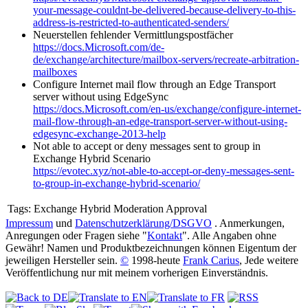
your-message-couldnt-be-delivered-because-delivery-to-this-
address-is-restricted-to-authenticated-senders/
Neuerstellen fehlender Vermittlungspostfächer
https://docs.Microsoft.com/de-
de/exchange/architecture/mailbox-servers/recreate-arbitration-
mailboxes
Configure Internet mail flow through an Edge Transport
server without using EdgeSync
https://docs.Microsoft.com/en-us/exchange/configure-internet-
mail-flow-through-an-edge-transport-server-without-using-
edgesync-exchange-2013-help
Not able to accept or deny messages sent to group in
Exchange Hybrid Scenario
https://evotec.xyz/not-able-to-accept-or-deny-messages-sent-
to-group-in-exchange-hybrid-scenario/
Tags:
Exchange Hybrid Moderation Approval
Impressum
und
Datenschutzerklärung/DSGVO
. Anmerkungen,
Anregungen oder Fragen siehe "
Kontakt
". Alle Angaben ohne
Gewähr! Namen und Produktbezeichnungen können Eigentum der
jeweiligen Hersteller sein.
©
1998-heute
Frank Carius
, Jede weitere
Veröffentlichung nur mit meinem vorherigen Einverständnis.