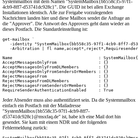
Systemmailbox mit dem Namen "SystemMailbox{bb558c35-97f1-
4cb9-8ff7-d53741dc928c}". Die GUID ist bei allen Exchange
Installationen identisch. Alle zur Freigabe vorzulegenden
Nachrichten landen hier und diese Mailbox sendet die Anfrage an
die "Approver". Die Antwort des Approvers geht dann wieder an
dieses Postfach. Die Standardeinstellung ist:
get-mailbox `

   -identity "SystemMailbox{bb558c35-97f1-4cb9-8ff7-d53
   -Arbitration | fl name,accept*,reject*,Requiresender
Name                                   : SystemMailbox{
AcceptMessagesOnlyFrom                 : {}

AcceptMessagesOnlyFromDLMembers        : {}

AcceptMessagesOnlyFromSendersOrMembers : {}

RejectMessagesFrom                     : {}

RejectMessagesFromDLMembers            : {}

RejectMessagesFromSendersOrMembers     : {}

RequireSenderAuthenticationEnabled     : True
Jeder Absender muss also authentifiziert sein. Da die Systemmailbox
einfach ein Postfach mit der Mailadresse
"SystemMailbox{bb558c35-97f1-4cb9-8ff7-
d53741dc928c}@msxfaq.de" ist, habe ich eine Mail dort hin
gesendet. Sie kam mit einem NDR und der folgenden
Fehlermeldung zurück:
SystemMailbox{bb558c35-97f1-4cb9-8ff7-d53741dc928c}@msx