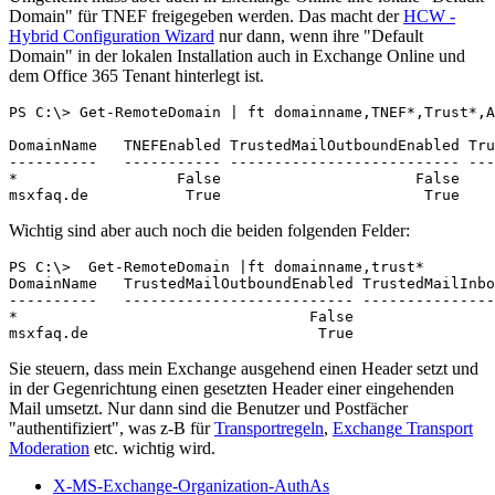
Domain" für TNEF freigegeben werden. Das macht der
HCW -
Hybrid Configuration Wizard
nur dann, wenn ihre "Default
Domain" in der lokalen Installation auch in Exchange Online und
dem Office 365 Tenant hinterlegt ist.
PS C:\> Get-RemoteDomain | ft domainname,TNEF*,Trust*,A
DomainName   TNEFEnabled TrustedMailOutboundEnabled Tru
----------   ----------- -------------------------- ---
*                  False                      False    
msxfaq.de           True                       True    
Wichtig sind aber auch noch die beiden folgenden Felder:
PS C:\>  Get-RemoteDomain |ft domainname,trust*

DomainName   TrustedMailOutboundEnabled TrustedMailInbo
----------   -------------------------- ---------------
*                                 False                
msxfaq.de                          True                
Sie steuern, dass mein Exchange ausgehend einen Header setzt und
in der Gegenrichtung einen gesetzten Header einer eingehenden
Mail umsetzt. Nur dann sind die Benutzer und Postfächer
"authentifiziert", was z-B für
Transportregeln
,
Exchange Transport
Moderation
etc. wichtig wird.
X-MS-Exchange-Organization-AuthAs