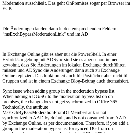
Moderation ausschließt. Das geht OnPremises sogar per Browser im
ECP.
Die Änderungen landen dann in den entsprechenden Feldern
"msExchBypassModerationLink" und im AD
In Exchange Online gibt es aber nur die PowerShell. In einer
Hybrid-Umgebung mit ADSync sind sie es aber schon immer
gewohnt, dass Sie Änderungen im lokalen Exchange durchführen
müssen und ADSync die Änderungen dann auch zu Exchange
Online repliziert. Das funktioniert auch für Postfächer aber nicht für
Gruppen und ist in einem Exchange Blog-Beitrag auch thematisiert.
Sync issue when adding group in the moderation bypass list
When adding a DG/SG to the moderation bypass list on on-
premises, the change does not get synchronized to Office 365.
Technically, the attribute
MsExchByPassModerationFromDLMemberLink is not
synchronized to AAD by default, and is not consumed from AAD
by Exchange Online, as per documentation. Therefore, if you add a
group in the moderation bypass list for synced DG from on-