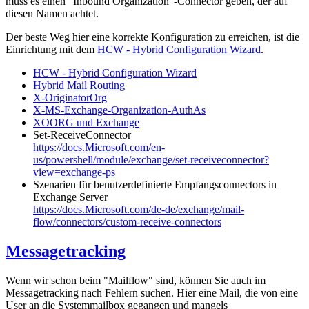
muss es einen "Inbound Organization"-Connector geben, der auf
diesen Namen achtet.
Der beste Weg hier eine korrekte Konfiguration zu erreichen, ist die
Einrichtung mit dem
HCW - Hybrid Configuration Wizard
.
HCW - Hybrid Configuration Wizard
Hybrid Mail Routing
X-OriginatorOrg
X-MS-Exchange-Organization-AuthAs
XOORG und Exchange
Set-ReceiveConnector
https://docs.Microsoft.com/en-
us/powershell/module/exchange/set-receiveconnector?
view=exchange-ps
Szenarien für benutzerdefinierte Empfangsconnectors in
Exchange Server
https://docs.Microsoft.com/de-de/exchange/mail-
flow/connectors/custom-receive-connectors
Messagetracking
Wenn wir schon beim "Mailflow" sind, können Sie auch im
Messagetracking nach Fehlern suchen. Hier eine Mail, die von eine
User an die Systemmailbox gegangen und mangels