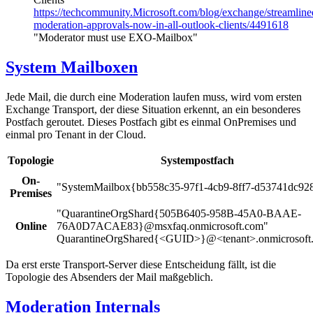
https://techcommunity.Microsoft.com/blog/exchange/streamline
moderation-approvals-now-in-all-outlook-clients/4491618
"Moderator must use EXO-Mailbox"
System Mailboxen
Jede Mail, die durch eine Moderation laufen muss, wird vom ersten
Exchange Transport, der diese Situation erkennt, an ein besonderes
Postfach geroutet. Dieses Postfach gibt es einmal OnPremises und
einmal pro Tenant in der Cloud.
Topologie
Systempostfach
On-
"SystemMailbox{bb558c35-97f1-4cb9-8ff7-d53741dc92
Premises
"QuarantineOrgShard{505B6405-958B-45A0-BAAE-
Online
76A0D7ACAE83}@msxfaq.onmicrosoft.com"
QuarantineOrgShared{<GUID>}@<tenant>.onmicrosoft
Da erst erste Transport-Server diese Entscheidung fällt, ist die
Topologie des Absenders der Mail maßgeblich.
Moderation Internals