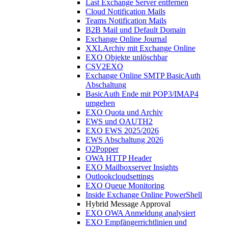
Last Exchange Server entfernen
Cloud Notification Mails
Teams Notification Mails
B2B Mail und Default Domain
Exchange Online Journal
XXLArchiv mit Exchange Online
EXO Objekte unlöschbar
CSV2EXO
Exchange Online SMTP BasicAuth
Abschaltung
BasicAuth Ende mit POP3/IMAP4
umgehen
EXO Quota und Archiv
EWS und OAUTH2
EXO EWS 2025/2026
EWS Abschaltung 2026
O2Popper
OWA HTTP Header
EXO Mailboxserver Insights
Outlookcloudsettings
EXO Queue Monitoring
Inside Exchange Online PowerShell
Hybrid Message Approval
EXO OWA Anmeldung analysiert
EXO Empfängerrichtlinien und