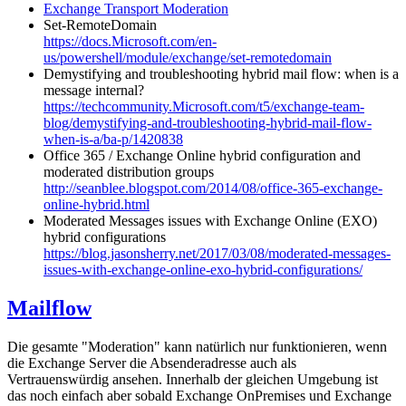
Exchange Transport Moderation
Set-RemoteDomain
https://docs.Microsoft.com/en-
us/powershell/module/exchange/set-remotedomain
Demystifying and troubleshooting hybrid mail flow: when is a
message internal?
https://techcommunity.Microsoft.com/t5/exchange-team-
blog/demystifying-and-troubleshooting-hybrid-mail-flow-
when-is-a/ba-p/1420838
Office 365 / Exchange Online hybrid configuration and
moderated distribution groups
http://seanblee.blogspot.com/2014/08/office-365-exchange-
online-hybrid.html
Moderated Messages issues with Exchange Online (EXO)
hybrid configurations
https://blog.jasonsherry.net/2017/03/08/moderated-messages-
issues-with-exchange-online-exo-hybrid-configurations/
Mailflow
Die gesamte "Moderation" kann natürlich nur funktionieren, wenn
die Exchange Server die Absenderadresse auch als
Vertrauenswürdig ansehen. Innerhalb der gleichen Umgebung ist
das noch einfach aber sobald Exchange OnPremises und Exchange