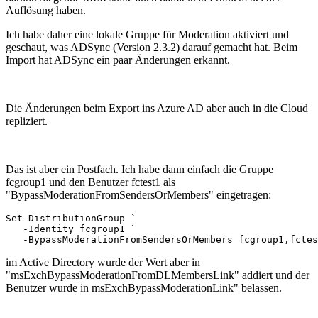
Auflösung haben.
Ich habe daher eine lokale Gruppe für Moderation aktiviert und
geschaut, was ADSync (Version 2.3.2) darauf gemacht hat. Beim
Import hat ADSync ein paar Änderungen erkannt.
Die Änderungen beim Export ins Azure AD aber auch in die Cloud
repliziert.
Das ist aber ein Postfach. Ich habe dann einfach die Gruppe
fcgroup1 und den Benutzer fctest1 als
"BypassModerationFromSendersOrMembers" eingetragen:
Set-DistributionGroup `

   -Identity fcgroup1 `

   -BypassModerationFromSendersOrMembers fcgroup1,fctes
im Active Directory wurde der Wert aber in
"msExchBypassModerationFromDLMembersLink" addiert und der
Benutzer wurde in msExchBypassModerationLink" belassen.