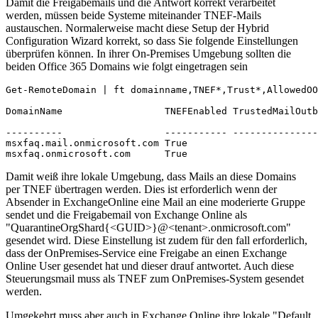
Damit die Freigabemails und die Antwort korrekt verarbeitet
werden, müssen beide Systeme miteinander TNEF-Mails
austauschen. Normalerweise macht diese Setup der Hybrid
Configuration Wizard korrekt, so dass Sie folgende Einstellungen
überprüfen können. In ihrer On-Premises Umgebung sollten die
beiden Office 365 Domains wie folgt eingetragen sein
Get-RemoteDomain | ft domainname,TNEF*,Trust*,AllowedOO
DomainName                  TNEFEnabled TrustedMailOutb
                                                       
----------                  ----------- ---------------
msxfaq.mail.onmicrosoft.com True                       
msxfaq.onmicrosoft.com      True                       
Damit weiß ihre lokale Umgebung, dass Mails an diese Domains
per TNEF übertragen werden. Dies ist erforderlich wenn der
Absender in ExchangeOnline eine Mail an eine moderierte Gruppe
sendet und die Freigabemail von Exchange Online als
"QuarantineOrgShard{<GUID>}@<tenant>.onmicrosoft.com"
gesendet wird. Diese Einstellung ist zudem für den fall erforderlich,
dass der OnPremises-Service eine Freigabe an einen Exchange
Online User gesendet hat und dieser drauf antwortet. Auch diese
Steuerungsmail muss als TNEF zum OnPremises-System gesendet
werden.
Umgekehrt muss aber auch in Exchange Online ihre lokale "Default