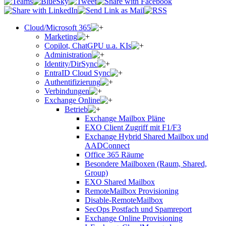
Cloud/Microsoft 365
Marketing
Copilot, ChatGPU u.a. KIs
Administration
Identity/DirSync
EntraID Cloud Sync
Authentifizierung
Verbindungen
Exchange Online
Betrieb
Exchange Mailbox Pläne
EXO Client Zugriff mit F1/F3
Exchange Hybrid Shared Mailbox und
AADConnect
Office 365 Räume
Besondere Mailboxen (Raum, Shared,
Group)
EXO Shared Mailbox
RemoteMailbox Provisioning
Disable-RemoteMailbox
SecOps Postfach und Spamreport
Exchange Online Provisioning