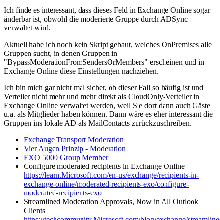
Ich finde es interessant, dass dieses Feld in Exchange Online sogar
änderbar ist, obwohl die moderierte Gruppe durch ADSync
verwaltet wird.
Aktuell habe ich noch kein Skript gebaut, welches OnPremises alle
Gruppen sucht, in denen Gruppen in
"BypassModerationFromSendersOrMembers" erscheinen und in
Exchange Online diese Einstellungen nachziehen.
Ich bin mich gar nicht mal sicher, ob dieser Fall so häufig ist und
Verteiler nicht mehr und mehr direkt als CloudOnly-Verteiler in
Exchange Online verwaltet werden, weil Sie dort dann auch Gäste
u.a. als Mitglieder haben können. Dann wäre es eher interessant die
Gruppen ins lokale AD als MailContacts zurückzuschreiben.
Exchange Transport Moderation
Vier Augen Prinzip - Moderation
EXO 5000 Group Member
Configure moderated recipients in Exchange Online
https://learn.Microsoft.com/en-us/exchange/recipients-in-
exchange-online/moderated-recipients-exo/configure-
moderated-recipients-exo
Streamlined Moderation Approvals, Now in All Outlook
Clients
https://techcommunity.Microsoft.com/blog/exchange/streamline