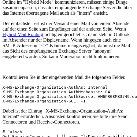
Online im "Hybrid Mode" kommunizieren, müssen einige Dinge
zusammenpassen, dass der empfangende Exchange Server die über
das Internet übertragene Mail auch als "intern" ansieht.
Der einfachste Test ist der Versand einer Mail von einem Absender
auf der einen Seite zum Empfänger auf der anderen Seite. Wenn
Hybrid Mail Routing
richtig eingerichtet ist, dann steht in Outlook
im Absender nur der Displayname. Wenn hingegen auch eine
SMTP-Adresse in "<>"-Klammern angezeigt ist, dann ist die Mail
aus Sicht des empfangenden Exchange Server "anonym"
eingeliefert worden. So kann Moderation nicht funktionieren.
Kontrollieren Sie in der eingehenden Mail die folgenden Felder.
X-MS-Exchange-Organization-AuthAs: Internal

X-MS-Exchange-Organization-AuthMechanism: 04

X-MS-Exchange-Organization-AuthSource: AM6PR08MB3749.eu
X-MS-Exchange-Organization-SCL: -1
Dabei ist der Eintrag "X-MS-Exchange-Organization-AuthAs:
Internal" erforderlich. Ansonsten kontrollieren Sie bitte ihre Send-
Connectoren und Receive-Connectoren.
# Falsch

Get-ReceiveConnector  | fl name,TlsDomainCapabilities
