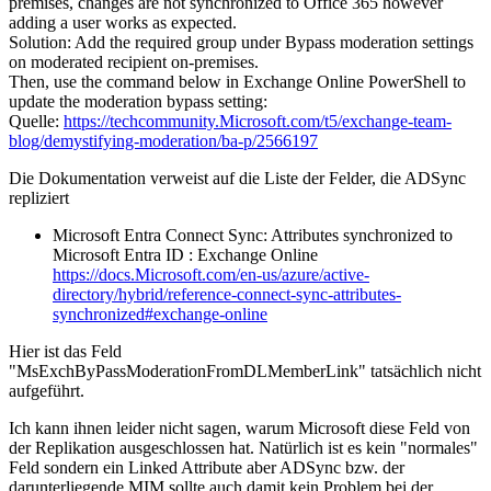
premises, changes are not synchronized to Office 365 however
adding a user works as expected.
Solution: Add the required group under Bypass moderation settings
on moderated recipient on-premises.
Then, use the command below in Exchange Online PowerShell to
update the moderation bypass setting:
Quelle:
https://techcommunity.Microsoft.com/t5/exchange-team-
blog/demystifying-moderation/ba-p/2566197
Die Dokumentation verweist auf die Liste der Felder, die ADSync
repliziert
Microsoft Entra Connect Sync: Attributes synchronized to
Microsoft Entra ID : Exchange Online
https://docs.Microsoft.com/en-us/azure/active-
directory/hybrid/reference-connect-sync-attributes-
synchronized#exchange-online
Hier ist das Feld
"MsExchByPassModerationFromDLMemberLink" tatsächlich nicht
aufgeführt.
Ich kann ihnen leider nicht sagen, warum Microsoft diese Feld von
der Replikation ausgeschlossen hat. Natürlich ist es kein "normales"
Feld sondern ein Linked Attribute aber ADSync bzw. der
darunterliegende MIM sollte auch damit kein Problem bei der