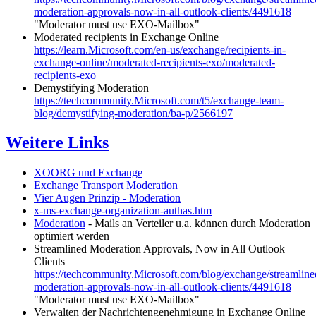
moderation-approvals-now-in-all-outlook-clients/4491618
"Moderator must use EXO-Mailbox"
Moderated recipients in Exchange Online
https://learn.Microsoft.com/en-us/exchange/recipients-in-
exchange-online/moderated-recipients-exo/moderated-
recipients-exo
Demystifying Moderation
https://techcommunity.Microsoft.com/t5/exchange-team-
blog/demystifying-moderation/ba-p/2566197
Weitere Links
XOORG und Exchange
Exchange Transport Moderation
Vier Augen Prinzip - Moderation
x-ms-exchange-organization-authas.htm
Moderation
- Mails an Verteiler u.a. können durch Moderation
optimiert werden
Streamlined Moderation Approvals, Now in All Outlook
Clients
https://techcommunity.Microsoft.com/blog/exchange/streamline
moderation-approvals-now-in-all-outlook-clients/4491618
"Moderator must use EXO-Mailbox"
Verwalten der Nachrichtengenehmigung in Exchange Online