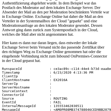
Authentifizierung abgelehnt wurde. In dem Beispiel war das
Postfach des Moderator auf dem lokalen Exchange Server. Der
Absender der Mail an den per Moderation beschränkten Verteile war
in Exchange Online. Exchange Online hat daher die Mail an den
Verteiler in der Systemmailbox der Cloud "geparkt" und eine
Moderationsanfrage an den lokalen Moderator gesendet. Dessen
Antwort ging dann zurück zum Systempostfach in der Cloud,
welches die Mail aber nicht angenommen hat.
Hier kann es dann nur daran liegen, dass entweder der lokale
Exchange Server beim Versand nicht das passende Zertifikat über
den richtigen Weg zu Exchange Online genommen hat oder die
eingehende Verbindung nicht zum Inbound OnPremises-Connector
in der Cloud gepasst hat.
RunspaceId              : ce3ac89c-c114-44e4-b73d-eaa8e
Timestamp               : 6/23/2020 4:13:36 PM

ClientIp                :

ClientHostname          : EX2016A

ServerIp                :

ServerHostname          :

SourceContext           :

ConnectorId             :

Source                  : ROUTING

EventId                 : FAIL

InternalMessageId       : 135553462830511

MessageId               : <AM0PR08MB374788046CED9BB2079