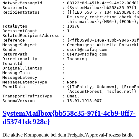
NetworkMessageId        : 88122c8d-451b-4cf9-4e22-08d81
Recipients              : {SystemMailbox{bb558c35-97f1-
RecipientStatus         : {[{LED=550 5.7.134 RESOLVER.R
                          Delivery restriction check fa
                          this mailbox};{MSG=};{FQDN=};
TotalBytes              : 10376

RecipientCount          : 1

RelatedRecipientAddress :

Reference               : {<ffb059d8-146a-430b-9846-03f
MessageSubject          : Genehmigen: Aktuelle Entwickl
Sender                  : user1@msxfaq.com

ReturnPath              : user1@msxfaq.com

Directionality          : Incoming

TenantId                :

OriginalClientIp        :

MessageInfo             :

MessageLatency          :

MessageLatencyType      : None

EventData               : {[ToEntity, Unknown], [FromEn
                          [AccountForest, msxfaq.net]}

TransportTrafficType    : Email

SchemaVersion           : 15.01.1913.007
SystemMailbox{bb558c35-97f1-4cb9-8ff7-
d53741dc928c}
Die aktive Komponente bei dem Freigabe/Approval-Prozess ist die