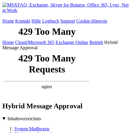
Home
Kontakt
Hilfe
Logbuch
Support
Cookie-Hinweis
Home
Cloud/Microsoft 365
Exchange Online
Betrieb
Hybrid
Message Approval
Hybrid Message Approval
Inhaltsverzeichnis
System Mailboxen