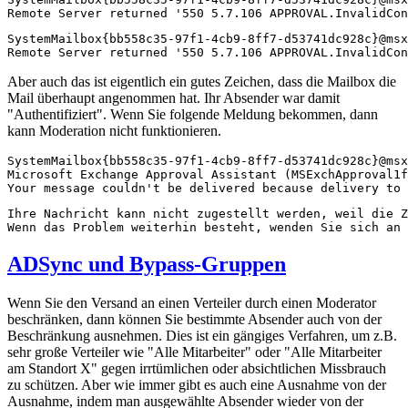
Remote Server returned '550 5.7.106 APPROVAL.InvalidCon
SystemMailbox{bb558c35-97f1-4cb9-8ff7-d53741dc928c}@msx
Remote Server returned '550 5.7.106 APPROVAL.InvalidCon
Aber auch das ist eigentlich ein gutes Zeichen, dass die Mailbox die
Mail überhaupt angenommen hat. Ihr Absender war damit
"Authentifiziert". Wenn Sie folgende Meldung bekommen, dann
kann Moderation nicht funktionieren.
SystemMailbox{bb558c35-97f1-4cb9-8ff7-d53741dc928c}@msx
Microsoft Exchange Approval Assistant (MSExchApproval1f
Your message couldn't be delivered because delivery to 
Ihre Nachricht kann nicht zugestellt werden, weil die Z
Wenn das Problem weiterhin besteht, wenden Sie sich an 
ADSync und Bypass-Gruppen
Wenn Sie den Versand an einen Verteiler durch einen Moderator
beschränken, dann können Sie bestimmte Absender auch von der
Beschränkung ausnehmen. Dies ist ein gängiges Verfahren, um z.B.
sehr große Verteiler wie "Alle Mitarbeiter" oder "Alle Mitarbeiter
am Standort X" gegen irrtümlichen oder absichtlichen Missbrauch
zu schützen. Aber wie immer gibt es auch eine Ausnahme von der
Ausnahme, indem man ausgewählte Absender wieder von der