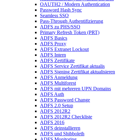
OAUTH2 / Modern Authentication
Password Hash Sync
Seamless SSO
Pass-Through Authentifizierung
ADFS zu PHS/SSO
Primary Refresh Token (PRT)
ADFS Basics
ADFS Proxy
ADFS Extranet Lockout
ADFS Intern
ADFS Zertifikate
ADFS Service Zertifikat aktualis
ADFS Signing Zertifikat aktualisieren
ADFS Anmeldung
ADFS Multiforest
ADFS mit mehreren UPN Domains
ADFS Auth
ADFS Password Change
ADFS 2.0 Setup
ADFS 2012R2
ADFS 2012R2 Checkliste
ADFS 2016
ADFS deinstallieren
ADFS und Shibboleth
ADFS Monitoring