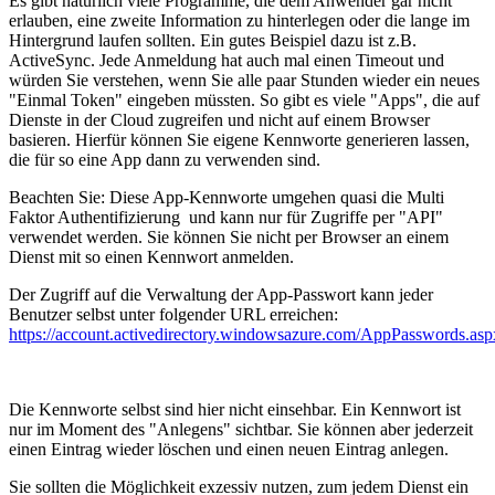
Es gibt natürlich viele Programme, die dem Anwender gar nicht
erlauben, eine zweite Information zu hinterlegen oder die lange im
Hintergrund laufen sollten. Ein gutes Beispiel dazu ist z.B.
ActiveSync. Jede Anmeldung hat auch mal einen Timeout und
würden Sie verstehen, wenn Sie alle paar Stunden wieder ein neues
"Einmal Token" eingeben müssten. So gibt es viele "Apps", die auf
Dienste in der Cloud zugreifen und nicht auf einem Browser
basieren. Hierfür können Sie eigene Kennworte generieren lassen,
die für so eine App dann zu verwenden sind.
Beachten Sie: Diese App-Kennworte umgehen quasi die Multi
Faktor Authentifizierung und kann nur für Zugriffe per "API"
verwendet werden. Sie können Sie nicht per Browser an einem
Dienst mit so einen Kennwort anmelden.
Der Zugriff auf die Verwaltung der App-Passwort kann jeder
Benutzer selbst unter folgender URL erreichen:
https://account.activedirectory.windowsazure.com/AppPasswords.asp
Die Kennworte selbst sind hier nicht einsehbar. Ein Kennwort ist
nur im Moment des "Anlegens" sichtbar. Sie können aber jederzeit
einen Eintrag wieder löschen und einen neuen Eintrag anlegen.
Sie sollten die Möglichkeit exzessiv nutzen, zum jedem Dienst ein