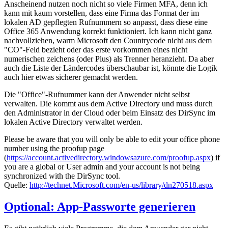
Anscheinend nutzen noch nicht so viele Firmen MFA, denn ich
kann mit kaum vorstellen, dass eine Firma das Format der im
lokalen AD gepflegten Rufnummern so anpasst, dass diese eine
Office 365 Anwendung korrekt funktioniert. Ich kann nicht ganz
nachvollziehen, warm Microsoft den Countrycode nicht aus dem
"CO"-Feld bezieht oder das erste vorkommen eines nicht
numerischen zeichens (oder Plus) als Trenner heranzieht. Da aber
auch die Liste der Ländercodes überschaubar ist, könnte die Logik
auch hier etwas sicherer gemacht werden.
Die "Office"-Rufnummer kann der Anwender nicht selbst
verwalten. Die kommt aus dem Active Directory und muss durch
den Administrator in der Cloud oder beim Einsatz des DirSync im
lokalen Active Directory verwaltet werden.
Please be aware that you will only be able to edit your office phone
number using the proofup page
(
https://account.activedirectory.windowsazure.com/proofup.aspx
) if
you are a global or User admin and your account is not being
synchronized with the DirSync tool.
Quelle:
http://technet.Microsoft.com/en-us/library/dn270518.aspx
Optional: App-Passworte generieren