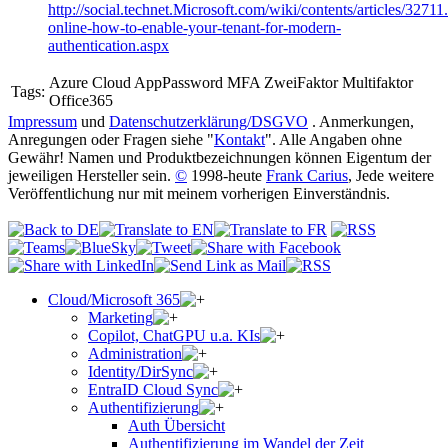
http://social.technet.Microsoft.com/wiki/contents/articles/3271
online-how-to-enable-your-tenant-for-modern-
authentication.aspx
Azure Cloud AppPassword MFA ZweiFaktor Multifaktor
Tags:
Office365
Impressum
und
Datenschutzerklärung/DSGVO
. Anmerkungen,
Anregungen oder Fragen siehe "
Kontakt
". Alle Angaben ohne
Gewähr! Namen und Produktbezeichnungen können Eigentum der
jeweiligen Hersteller sein.
©
1998-heute
Frank Carius
, Jede weitere
Veröffentlichung nur mit meinem vorherigen Einverständnis.
Cloud/Microsoft 365
Marketing
Copilot, ChatGPU u.a. KIs
Administration
Identity/DirSync
EntraID Cloud Sync
Authentifizierung
Auth Übersicht
Authentifizierung im Wandel der Zeit