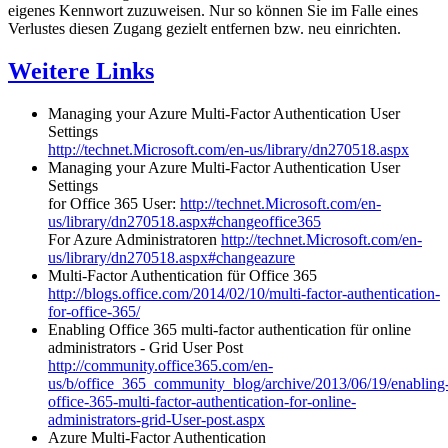
eigenes Kennwort zuzuweisen. Nur so können Sie im Falle eines
Verlustes diesen Zugang gezielt entfernen bzw. neu einrichten.
Weitere Links
Managing your Azure Multi-Factor Authentication User
Settings
http://technet.Microsoft.com/en-us/library/dn270518.aspx
Managing your Azure Multi-Factor Authentication User
Settings
for Office 365 User:
http://technet.Microsoft.com/en-
us/library/dn270518.aspx#changeoffice365
For Azure Administratoren
http://technet.Microsoft.com/en-
us/library/dn270518.aspx#changeazure
Multi-Factor Authentication für Office 365
http://blogs.office.com/2014/02/10/multi-factor-authentication-
for-office-365/
Enabling Office 365 multi-factor authentication für online
administrators - Grid User Post
http://community.office365.com/en-
us/b/office_365_community_blog/archive/2013/06/19/enabling
office-365-multi-factor-authentication-for-online-
administrators-grid-User-post.aspx
Azure Multi-Factor Authentication