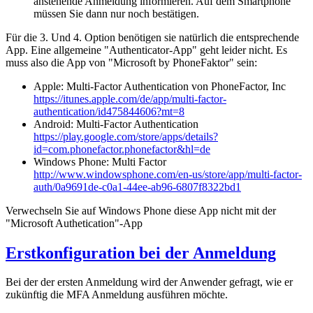
anstehende Anmeldung informieren. Auf dem Smartphone
müssen Sie dann nur noch bestätigen.
Für die 3. Und 4. Option benötigen sie natürlich die entsprechende
App. Eine allgemeine "Authenticator-App" geht leider nicht. Es
muss also die App von "Microsoft by PhoneFaktor" sein:
Apple: Multi-Factor Authentication von PhoneFactor, Inc
https://itunes.apple.com/de/app/multi-factor-
authentication/id475844606?mt=8
Android: Multi-Factor Authentication
https://play.google.com/store/apps/details?
id=com.phonefactor.phonefactor&hl=de
Windows Phone: Multi Factor
http://www.windowsphone.com/en-us/store/app/multi-factor-
auth/0a9691de-c0a1-44ee-ab96-6807f8322bd1
Verwechseln Sie auf Windows Phone diese App nicht mit der
"Microsoft Authetication"-App
Erstkonfiguration bei der Anmeldung
Bei der der ersten Anmeldung wird der Anwender gefragt, wie er
zukünftig die MFA Anmeldung ausführen möchte.