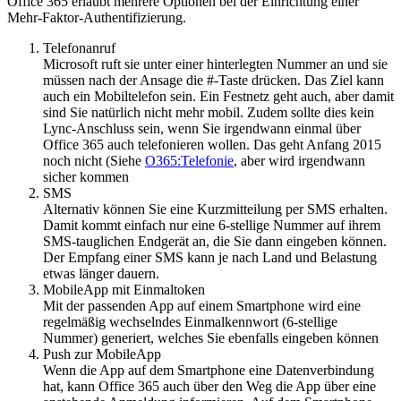
Office 365 erlaubt mehrere Optionen bei der Einrichtung einer
Mehr-Faktor-Authentifizierung.
Telefonanruf
Microsoft ruft sie unter einer hinterlegten Nummer an und sie
müssen nach der Ansage die #-Taste drücken. Das Ziel kann
auch ein Mobiltelefon sein. Ein Festnetz geht auch, aber damit
sind Sie natürlich nicht mehr mobil. Zudem sollte dies kein
Lync-Anschluss sein, wenn Sie irgendwann einmal über
Office 365 auch telefonieren wollen. Das geht Anfang 2015
noch nicht (Siehe
O365:Telefonie
, aber wird irgendwann
sicher kommen
SMS
Alternativ können Sie eine Kurzmitteilung per SMS erhalten.
Damit kommt einfach nur eine 6-stellige Nummer auf ihrem
SMS-tauglichen Endgerät an, die Sie dann eingeben können.
Der Empfang einer SMS kann je nach Land und Belastung
etwas länger dauern.
MobileApp mit Einmaltoken
Mit der passenden App auf einem Smartphone wird eine
regelmäßig wechselndes Einmalkennwort (6-stellige
Nummer) generiert, welches Sie ebenfalls eingeben können
Push zur MobileApp
Wenn die App auf dem Smartphone eine Datenverbindung
hat, kann Office 365 auch über den Weg die App über eine