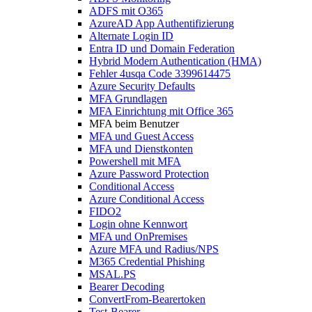
ADFS mit O365
AzureAD App Authentifizierung
Alternate Login ID
Entra ID und Domain Federation
Hybrid Modern Authentication (HMA)
Fehler 4usqa Code 3399614475
Azure Security Defaults
MFA Grundlagen
MFA Einrichtung mit Office 365
MFA beim Benutzer
MFA und Guest Access
MFA und Dienstkonten
Powershell mit MFA
Azure Password Protection
Conditional Access
Azure Conditional Access
FIDO2
Login ohne Kennwort
MFA und OnPremises
Azure MFA und Radius/NPS
M365 Credential Phishing
MSAL.PS
Bearer Decoding
ConvertFrom-Bearertoken
Test-Bearer