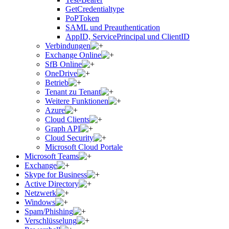
GetCredentialtype
PoPToken
SAML und Preauthentication
AppID, ServicePrincipal und ClientID
Verbindungen
Exchange Online
SfB Online
OneDrive
Betrieb
Tenant zu Tenant
Weitere Funktionen
Azure
Cloud Clients
Graph API
Cloud Security
Microsoft Cloud Portale
Microsoft Teams
Exchange
Skype for Business
Active Directory
Netzwerk
Windows
Spam/Phishing
Verschlüsselung