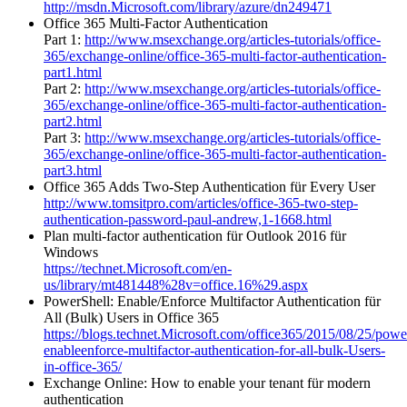
http://msdn.Microsoft.com/library/azure/dn249471
Office 365 Multi-Factor Authentication
Part 1:
http://www.msexchange.org/articles-tutorials/office-
365/exchange-online/office-365-multi-factor-authentication-
part1.html
Part 2:
http://www.msexchange.org/articles-tutorials/office-
365/exchange-online/office-365-multi-factor-authentication-
part2.html
Part 3:
http://www.msexchange.org/articles-tutorials/office-
365/exchange-online/office-365-multi-factor-authentication-
part3.html
Office 365 Adds Two-Step Authentication für Every User
http://www.tomsitpro.com/articles/office-365-two-step-
authentication-password-paul-andrew,1-1668.html
Plan multi-factor authentication für Outlook 2016 für
Windows
https://technet.Microsoft.com/en-
us/library/mt481448%28v=office.16%29.aspx
PowerShell: Enable/Enforce Multifactor Authentication für
All (Bulk) Users in Office 365
https://blogs.technet.Microsoft.com/office365/2015/08/25/powe
enableenforce-multifactor-authentication-for-all-bulk-Users-
in-office-365/
Exchange Online: How to enable your tenant für modern
authentication