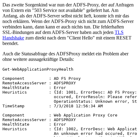
Das zweite Sorgenkind war nun der ADFS-Proxy, der auf Anfragen
von Extern ein "503 Service not available" geliefert hat. Am
Anfang, als der ADFS-Server selbst nicht lieft, konnte ich mir das
noch erklären. Wenn der ADFS-Proxy sich nicht zum ADFS-Server
verbinden kann, dann kann er auch nichts tun. Die fehlerhaften
SSL-Bindungen auf dem ADFS-Server haben auch jeden
TLS
Handshake
zum direkt nach dem "Client Hello" mit einem RESET
beendet.
Auch die Statusabfrage des ADFSProxy meldet ein Problem aber
ohne weitere aussagekräftige Details:
Get-WebApplicationProxyHealth

Component          : AD FS Proxy

RemoteAccessServer : ADFSPROXY

HealthState        : Error

Heuristics         : {Id: 1001, ErrorDesc: AD FS Proxy:
                     occured, ErrorResoln: Please refer
                     OperationStatus: Unknown error, St
TimeStamp          : 7/3/2018 12:56:34 AM

Component          : Web Application Proxy Core

RemoteAccessServer : ADFSPROXY

HealthState        : Error

Heuristics         : {Id: 1002, ErrorDesc: Web Applicat
                     An unknown error had occured, Erro