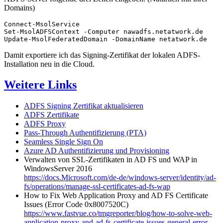
Domains)
Connect-MsolService

Set-MsolADFSContext -Computer nawadfs.netatwork.de

Update-MsolFederatedDomain -DomainName netatwork.de
Damit exportiere ich das Signing-Zertifikat der lokalen ADFS-
Installation neu in die Cloud.
Weitere Links
ADFS Signing Zertifikat aktualisieren
ADFS Zertifikate
ADFS Proxy
Pass-Through Authentifizierung (PTA)
Seamless Single Sign On
Azure AD Authentifizierung und Provisioning
Verwalten von SSL-Zertifikaten in AD FS und WAP in
WindowsServer 2016
https://docs.Microsoft.com/de-de/windows-server/identity/ad-
fs/operations/manage-ssl-certificates-ad-fs-wap
How to Fix Web Application Proxy and AD FS Certificate
Issues (Error Code 0x8007520C)
https://www.fastvue.co/tmgreporter/blog/how-to-solve-web-
application-proxy-and-ad-fs-certificate-issues-general-error-