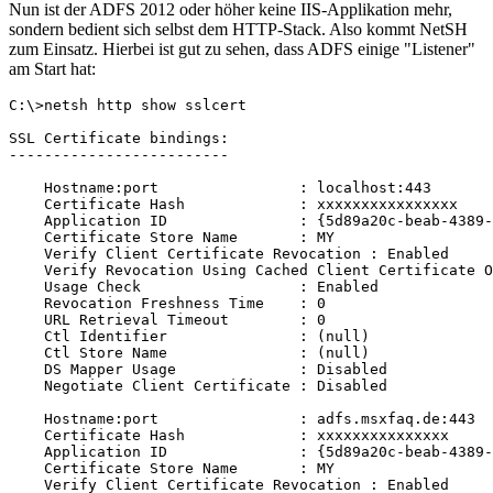
Nun ist der ADFS 2012 oder höher keine IIS-Applikation mehr,
sondern bedient sich selbst dem HTTP-Stack. Also kommt NetSH
zum Einsatz. Hierbei ist gut zu sehen, dass ADFS einige "Listener"
am Start hat:
C:\>netsh http show sslcert

SSL Certificate bindings:

-------------------------

    Hostname:port                : localhost:443

    Certificate Hash             : xxxxxxxxxxxxxxxx

    Application ID               : {5d89a20c-beab-4389-
    Certificate Store Name       : MY

    Verify Client Certificate Revocation : Enabled

    Verify Revocation Using Cached Client Certificate O
    Usage Check                  : Enabled

    Revocation Freshness Time    : 0

    URL Retrieval Timeout        : 0

    Ctl Identifier               : (null)

    Ctl Store Name               : (null)

    DS Mapper Usage              : Disabled

    Negotiate Client Certificate : Disabled

    Hostname:port                : adfs.msxfaq.de:443

    Certificate Hash             : xxxxxxxxxxxxxxx

    Application ID               : {5d89a20c-beab-4389-
    Certificate Store Name       : MY

    Verify Client Certificate Revocation : Enabled
