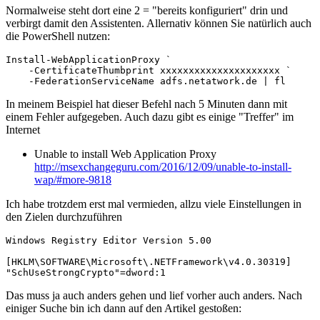
Normalweise steht dort eine 2 = "bereits konfiguriert" drin und
verbirgt damit den Assistenten. Allernativ können Sie natürlich auch
die PowerShell nutzen:
Install-WebApplicationProxy `

    -CertificateThumbprint xxxxxxxxxxxxxxxxxxxxx `

    -FederationServiceName adfs.netatwork.de | fl
In meinem Beispiel hat dieser Befehl nach 5 Minuten dann mit
einem Fehler aufgegeben. Auch dazu gibt es einige "Treffer" im
Internet
Unable to install Web Application Proxy
http://msexchangeguru.com/2016/12/09/unable-to-install-
wap/#more-9818
Ich habe trotzdem erst mal vermieden, allzu viele Einstellungen in
den Zielen durchzuführen
Windows Registry Editor Version 5.00

[HKLM\SOFTWARE\Microsoft\.NETFramework\v4.0.30319]

"SchUseStrongCrypto"=dword:1
Das muss ja auch anders gehen und lief vorher auch anders. Nach
einiger Suche bin ich dann auf den Artikel gestoßen: