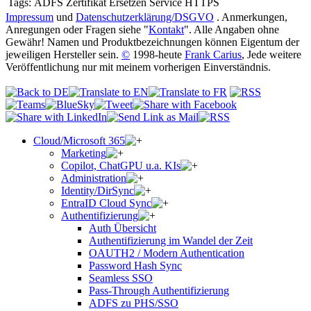
Tags:
ADFS Zertifikat Ersetzen Service HTTPS
Impressum
und
Datenschutzerklärung/DSGVO
. Anmerkungen,
Anregungen oder Fragen siehe "
Kontakt
". Alle Angaben ohne
Gewähr! Namen und Produktbezeichnungen können Eigentum der
jeweiligen Hersteller sein.
©
1998-heute
Frank Carius
, Jede weitere
Veröffentlichung nur mit meinem vorherigen Einverständnis.
Cloud/Microsoft 365
Marketing
Copilot, ChatGPU u.a. KIs
Administration
Identity/DirSync
EntraID Cloud Sync
Authentifizierung
Auth Übersicht
Authentifizierung im Wandel der Zeit
OAUTH2 / Modern Authentication
Password Hash Sync
Seamless SSO
Pass-Through Authentifizierung
ADFS zu PHS/SSO