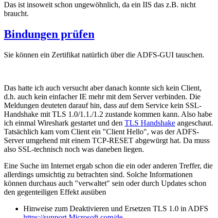
Das ist insoweit schon ungewöhnlich, da ein IIS das z.B. nicht
braucht.
Bindungen prüfen
Sie können ein Zertifikat natürlich über die ADFS-GUI tauschen.
Das hatte ich auch versucht aber danach konnte sich kein Client,
d.h. auch kein einfacher IE mehr mit dem Server verbinden. Die
Meldungen deuteten darauf hin, dass auf dem Service kein SSL-
Handshake mit TLS 1.0/1.1./1.2 zustande kommen kann. Also habe
ich einmal Wireshark gestartet und den
TLS Handshake
angeschaut.
Tatsächlich kam vom Client ein "Client Hello", was der ADFS-
Server umgehend mit einem TCP-RESET abgewürgt hat. Da muss
also SSL-technisch noch was daneben liegen.
Eine Suche im Internet ergab schon die ein oder anderen Treffer, die
allerdings umsichtig zu betrachten sind. Solche Informationen
können durchaus auch "verwaltet" sein oder durch Updates schon
den gegenteiligen Effekt ausüben
Hinweise zum Deaktivieren und Ersetzen TLS 1.0 in ADFS
https://support.Microsoft.com/de-