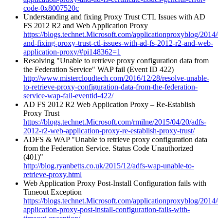
code-0x8007520c
Understanding and fixing Proxy Trust CTL Issues with AD
FS 2012 R2 and Web Application Proxy
https://blogs.technet.Microsoft.com/applicationproxyblog/2014
and-fixing-proxy-trust-ctl-issues-with-ad-fs-2012-r2-and-web-
application-proxy/#pi148362=1
Resolving "Unable to retrieve proxy configuration data from
the Federation Service" WAP fail (Event ID 422)
http://www.mistercloudtech.com/2016/12/28/resolve-unable-
to-retrieve-proxy-configuration-data-from-the-federation-
service-wap-fail-eventid-422/
AD FS 2012 R2 Web Application Proxy – Re-Establish
Proxy Trust
https://blogs.technet.Microsoft.com/rmilne/2015/04/20/adfs-
2012-r2-web-application-proxy-re-establish-proxy-trust/
ADFS & WAP "Unable to retrieve proxy configuration data
from the Federation Service. Status Code Unauthorized
(401)"
http://blog.ryanbetts.co.uk/2015/12/adfs-wap-unable-to-
retrieve-proxy.html
Web Application Proxy Post-Install Configuration fails with
Timeout Exception
https://blogs.technet.Microsoft.com/applicationproxyblog/2014
application-proxy-post-install-configuration-fails-with-