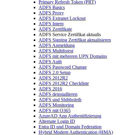
Primary Refresh Token (PRT)
ADFS Basics
ADFS Proxy
ADFS Extranet Lockout
ADFS Intern
ADFS Zertifikate
ADFS Service Zertifikat aktualis
ADFS Signing Zertifikat aktualisieren
ADFS Anmeldung
ADFS Multiforest
ADFS mit mehreren UPN Domains
ADFS Auth
ADFS Password Change
ADFS 2.0 Setup
ADFS 2012R2
ADFS 2012R2 Checkliste
ADFS 2016
ADFS deinstallieren
ADFS und Shibboleth
ADFS Monitoring
ADFS mit O365
AzureAD App Authentifizierung
Alternate Login ID
Entra ID und Domain Federation
Hybrid Modern Authentication (HMA)