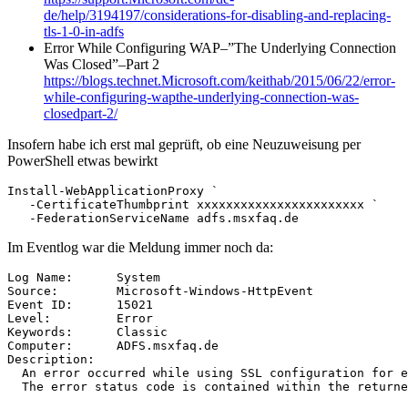
de/help/3194197/considerations-for-disabling-and-replacing-
tls-1-0-in-adfs
Error While Configuring WAP–”The Underlying Connection
Was Closed”–Part 2
https://blogs.technet.Microsoft.com/keithab/2015/06/22/error-
while-configuring-wapthe-underlying-connection-was-
closedpart-2/
Insofern habe ich erst mal geprüft, ob eine Neuzuweisung per
PowerShell etwas bewirkt
Install-WebApplicationProxy `

   -CertificateThumbprint xxxxxxxxxxxxxxxxxxxxxxx `

   -FederationServiceName adfs.msxfaq.de
Im Eventlog war die Meldung immer noch da:
Log Name:      System

Source:        Microsoft-Windows-HttpEvent

Event ID:      15021

Level:         Error

Keywords:      Classic

Computer:      ADFS.msxfaq.de

Description: 

  An error occurred while using SSL configuration for e
  The error status code is contained within the returne