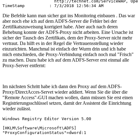
                     http://technet.com/ServiceWAP, Ope
TimeStamp          : 7/3/2018 12:56:34 AM
Die Befehle kann man sicher gut ins Monitoring einbauen . Das war
aber noch ehe ich auf dem ADFS-Server die Fehler bei der
Zertifikatszuweisung korrigiert habe. Aber auch nach deren
Behebung konnte der ADFS-Proxy nicht arbeiten. Eine Ursache ist
sicher der Tausch des Zertifikats, dem der Proxy-Server nicht mehr
vertraut. Da hilft es in der Regel die Vertrauensstellung wieder
einzurichten. Manchmal ist einfach der Wurm drin und ich habe
mich entschieden, die Proxy-Verbindung einfach noch mal "Frisch"
zu machen. Dazu habe ich auf dem ADFS-Server erst einmal alle
Proxy-Server entfernt:
Im nächsten Schritt habe ich dann den Proxy auf dem ADFS-
Proxy/DirectAcces-Servet wieder addiert. Wenn Sie die über die
"Remote Access"-GUI machen wollen, dann müssen Sie erst einen
Registrierungsschlüssel setzen, damit der Assistent die Einrichtung
wieder zulässt.
Windows Registry Editor Version 5.00

[HKLM\Software\Microsoft\ADFS]

"ProxyConfigurationStatus"=dword:1