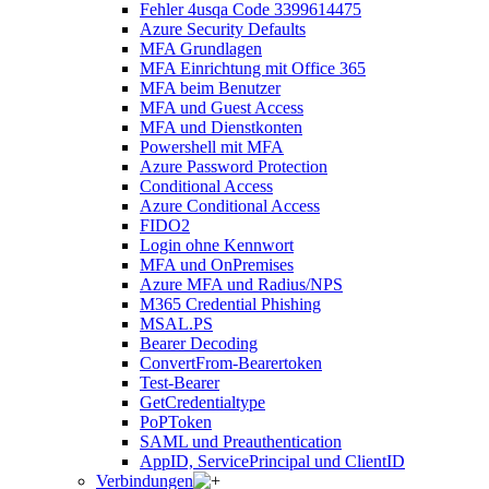
Fehler 4usqa Code 3399614475
Azure Security Defaults
MFA Grundlagen
MFA Einrichtung mit Office 365
MFA beim Benutzer
MFA und Guest Access
MFA und Dienstkonten
Powershell mit MFA
Azure Password Protection
Conditional Access
Azure Conditional Access
FIDO2
Login ohne Kennwort
MFA und OnPremises
Azure MFA und Radius/NPS
M365 Credential Phishing
MSAL.PS
Bearer Decoding
ConvertFrom-Bearertoken
Test-Bearer
GetCredentialtype
PoPToken
SAML und Preauthentication
AppID, ServicePrincipal und ClientID
Verbindungen