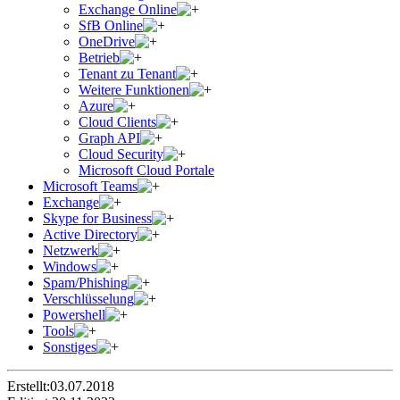
Exchange Online
SfB Online
OneDrive
Betrieb
Tenant zu Tenant
Weitere Funktionen
Azure
Cloud Clients
Graph API
Cloud Security
Microsoft Cloud Portale
Microsoft Teams
Exchange
Skype for Business
Active Directory
Netzwerk
Windows
Spam/Phishing
Verschlüsselung
Powershell
Tools
Sonstiges
Erstellt:
03.07.2018