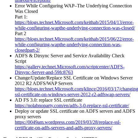
timeout-exception/
Error While Configuring WAP–The Underlying Connection
Was Closed
Part 1:
https://blogs.technet.Microsoft.com/keithab/2015/04/13/error-
while-configuring-wapthe-underlying-connection-was-closed/
Part 2
https://blogs.technet.Microsoft.com/keithab/2015/06/22/error-
while-configuring-wapthe-underlying-connection-was-
closedpart-2/
ADFS & Dirsync Server and Service Availability Check
Script
https://gallery.technet.Microsoft.com/scriptcenter/ADFS-
Dirsync-Server-and-59fc8763
Change/Update/Replace SSL Certificate on Windows Server
2012 R2 ADFS/WAP Servers
https://blogs.technet.Microsoft.com/klince/2016/03/17/changing
ssl-certificate-on-windows-server-2012-r2-adfswap-servers/
AD FS 3.0: replace SSL certificate
https://nolabnoparty.com/en/adfs-3-0-replace-ssl-certificate/
Deploy or update SSL certificate on ADFS servers and ADFS
proxy servers
https://0049am.wordpress.com/2019/03/28/replace-ssl-
certificate-on-adfs-servers-and-adfs-proxy-servers/