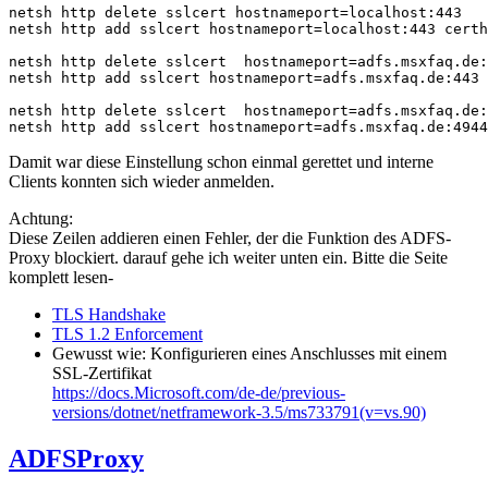
netsh http delete sslcert hostnameport=localhost:443

netsh http add sslcert hostnameport=localhost:443 certh
netsh http delete sslcert  hostnameport=adfs.msxfaq.de:
netsh http add sslcert hostnameport=adfs.msxfaq.de:443 
netsh http delete sslcert  hostnameport=adfs.msxfaq.de:
netsh http add sslcert hostnameport=adfs.msxfaq.de:4944
Damit war diese Einstellung schon einmal gerettet und interne
Clients konnten sich wieder anmelden.
Achtung:
Diese Zeilen addieren einen Fehler, der die Funktion des ADFS-
Proxy blockiert. darauf gehe ich weiter unten ein. Bitte die Seite
komplett lesen-
TLS Handshake
TLS 1.2 Enforcement
Gewusst wie: Konfigurieren eines Anschlusses mit einem
SSL-Zertifikat
https://docs.Microsoft.com/de-de/previous-
versions/dotnet/netframework-3.5/ms733791(v=vs.90)
ADFSProxy