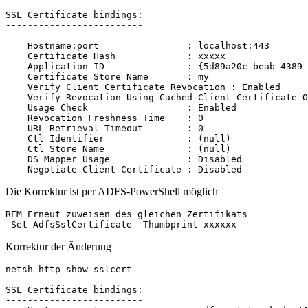
SSL Certificate bindings:

-------------------------

    Hostname:port                : localhost:443

    Certificate Hash             : xxxxx

    Application ID               : {5d89a20c-beab-4389-
    Certificate Store Name       : my

    Verify Client Certificate Revocation : Enabled

    Verify Revocation Using Cached Client Certificate O
    Usage Check                  : Enabled

    Revocation Freshness Time    : 0

    URL Retrieval Timeout        : 0

    Ctl Identifier               : (null)

    Ctl Store Name               : (null)

    DS Mapper Usage              : Disabled

    Negotiate Client Certificate : Disabled
Die Korrektur ist per ADFS-PowerShell möglich
REM Erneut zuweisen des gleichen Zertifikats

 Set-AdfsSslCertificate -Thumbprint xxxxxx
Korrektur der Änderung
netsh http show sslcert

SSL Certificate bindings:

-------------------------
