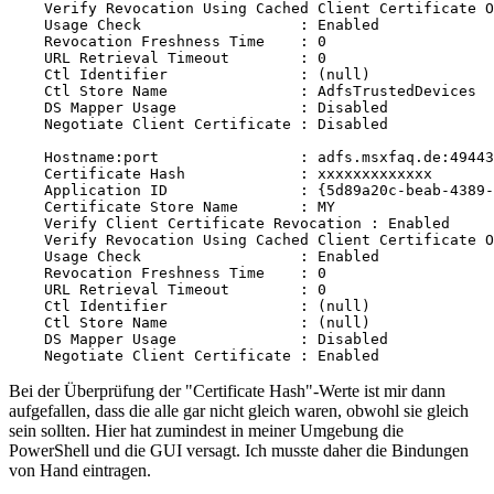
    Verify Revocation Using Cached Client Certificate O
    Usage Check                  : Enabled

    Revocation Freshness Time    : 0

    URL Retrieval Timeout        : 0

    Ctl Identifier               : (null)

    Ctl Store Name               : AdfsTrustedDevices

    DS Mapper Usage              : Disabled

    Negotiate Client Certificate : Disabled

    Hostname:port                : adfs.msxfaq.de:49443

    Certificate Hash             : xxxxxxxxxxxxx

    Application ID               : {5d89a20c-beab-4389-
    Certificate Store Name       : MY

    Verify Client Certificate Revocation : Enabled

    Verify Revocation Using Cached Client Certificate O
    Usage Check                  : Enabled

    Revocation Freshness Time    : 0

    URL Retrieval Timeout        : 0

    Ctl Identifier               : (null)

    Ctl Store Name               : (null)

    DS Mapper Usage              : Disabled

    Negotiate Client Certificate : Enabled
Bei der Überprüfung der "Certificate Hash"-Werte ist mir dann
aufgefallen, dass die alle gar nicht gleich waren, obwohl sie gleich
sein sollten. Hier hat zumindest in meiner Umgebung die
PowerShell und die GUI versagt. Ich musste daher die Bindungen
von Hand eintragen.