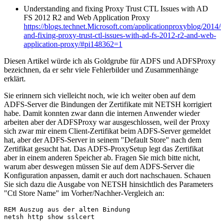
Understanding and fixing Proxy Trust CTL Issues with AD
FS 2012 R2 and Web Application Proxy
https://blogs.technet.Microsoft.com/applicationproxyblog/2014
and-fixing-proxy-trust-ctl-issues-with-ad-fs-2012-r2-and-web-
application-proxy/#pi148362=1
Diesen Artikel würde ich als Goldgrube für ADFS und ADFSProxy
bezeichnen, da er sehr viele Fehlerbilder und Zusammenhänge
erklärt.
Sie erinnern sich vielleicht noch, wie ich weiter oben auf dem
ADFS-Server die Bindungen der Zertifikate mit NETSH korrigiert
habe. Damit konnten zwar dann die internen Anwender wieder
arbeiten aber der ADFSProxy war ausgeschlossen, weil der Proxy
sich zwar mir einem Client-Zertifikat beim ADFS-Server gemeldet
hat, aber der ADFS-Server in seinem "Default Store" nach dem
Zertifikat gesucht hat. Das ADFS-ProxySetup legt das Zertifikat
aber in einem anderen Speicher ab. Fragen Sie mich bitte nicht,
warum aber deswegen müssen Sie auf dem ADFS-Server die
Konfiguration anpassen, damit er auch dort nachschauen. Schauen
Sie sich dazu die Ausgabe von NETSH hinsichtlich des Parameters
"Ctl Store Name" im Vorher/Nachher-Vergleich an:
REM Auszug aus der alten Bindung

netsh http show sslcert
