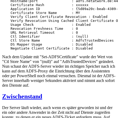
    Hostname:port                : adfs.netatwork.de:44
    Certificate Hash             : xxxxxx

    Application ID               : {5d89a20c-beab-4389-
    Certificate Store Name       : MY

    Verify Client Certificate Revocation : Enabled

    Verify Revocation Using Cached Client Certificate O
    Usage Check                  : Enabled

    Revocation Freshness Time    : 0

    URL Retrieval Timeout        : 0

    Ctl Identifier               : (null)

    Ctl Store Name               : AdfsTrustedDevices

    DS Mapper Usage              : Disabled

    Negotiate Client Certificate : Disabled
Nach dem Update mit "Set-ADFSCertificate" wurde der Wert von
"Ctl Store Name" von "(null)" auf "AdfsTrustedDevices" geändert.
Nun schaut der ADFS-Server wieder im richtigen Speicher nach ich
kann auf dem ADFS-Proxy die Einrichtung über den Assistenten
oder per PowerShell noch einmal versuchen. Diesmal ist der ADFS-
Server innerhalb weniger Sekunden aktiviert und nimmt auch sofort
den Dienste auf.
Zwischenstand
Der Server läuft wieder, auch wenn es später geworden ist und der
ein oder andere Anwender in der Zeit nicht auf Dienste zugreifen
konnte, zu denen er ein neues ADFS-Ticket anfordern muss. Auf