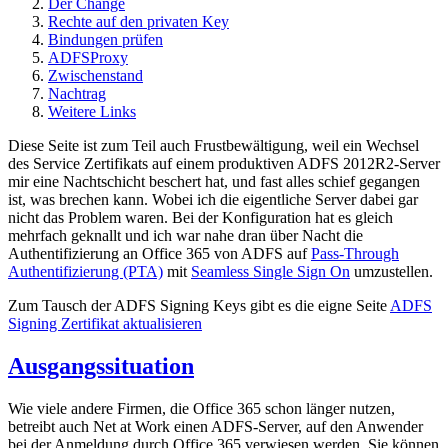
Der Change
Rechte auf den privaten Key
Bindungen prüfen
ADFSProxy
Zwischenstand
Nachtrag
Weitere Links
Diese Seite ist zum Teil auch Frustbewältigung, weil ein Wechsel
des Service Zertifikats auf einem produktiven ADFS 2012R2-Server
mir eine Nachtschicht beschert hat, und fast alles schief gegangen
ist, was brechen kann. Wobei ich die eigentliche Server dabei gar
nicht das Problem waren. Bei der Konfiguration hat es gleich
mehrfach geknallt und ich war nahe dran über Nacht die
Authentifizierung an Office 365 von ADFS auf
Pass-Through
Authentifizierung (PTA)
mit
Seamless Single Sign On
umzustellen.
Zum Tausch der ADFS Signing Keys gibt es die eigne Seite
ADFS
Signing Zertifikat aktualisieren
Ausgangssituation
Wie viele andere Firmen, die Office 365 schon länger nutzen,
betreibt auch Net at Work einen ADFS-Server, auf den Anwender
bei der Anmeldung durch Office 365 verwiesen werden. Sie können