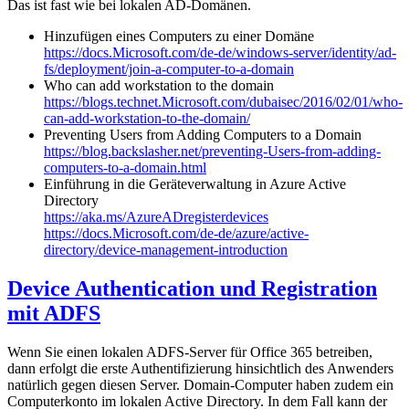
Das ist fast wie bei lokalen AD-Domänen.
Hinzufügen eines Computers zu einer Domäne
https://docs.Microsoft.com/de-de/windows-server/identity/ad-
fs/deployment/join-a-computer-to-a-domain
Who can add workstation to the domain
https://blogs.technet.Microsoft.com/dubaisec/2016/02/01/who-
can-add-workstation-to-the-domain/
Preventing Users from Adding Computers to a Domain
https://blog.backslasher.net/preventing-Users-from-adding-
computers-to-a-domain.html
Einführung in die Geräteverwaltung in Azure Active
Directory
https://aka.ms/AzureADregisterdevices
https://docs.Microsoft.com/de-de/azure/active-
directory/device-management-introduction
Device Authentication und Registration
mit ADFS
Wenn Sie einen lokalen ADFS-Server für Office 365 betreiben,
dann erfolgt die erste Authentifizierung hinsichtlich des Anwenders
natürlich gegen diesen Server. Domain-Computer haben zudem ein
Computerkonto im lokalen Active Directory. In dem Fall kann der