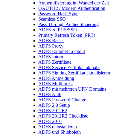
Authentifizierung im Wandel der Zeit
OAUTH2 / Modern Authentication
Password Hash Sync
Seamless SSO
Pass-Through Authentifizierung
ADFS zu PHS/SSO
Primary Refresh Token (PRT)
ADFS Basics
ADFS Proxy
ADFS Extranet Lockout
ADFS Intern
ADFS Zertifikate
ADFS Service Zertifikat aktualis
ADFS Signing Zertifikat aktualisieren
ADFS Anmeldung
ADFS Multiforest
ADFS mit mehreren UPN Domains
ADFS Auth
ADFS Password Change
ADFS 2.0 Setup
ADFS 2012R2
ADFS 2012R2 Checkliste
ADFS 2016
ADFS deinstallieren
ADFS und Shibboleth