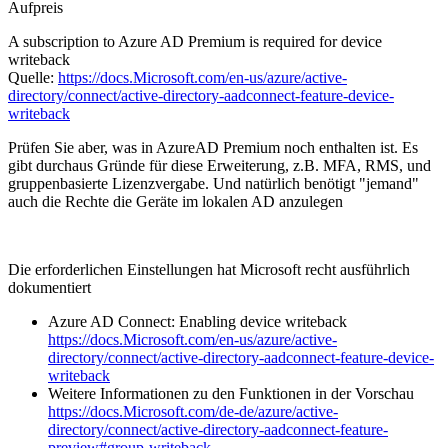
Aufpreis
A subscription to Azure AD Premium is required for device
writeback
Quelle:
https://docs.Microsoft.com/en-us/azure/active-
directory/connect/active-directory-aadconnect-feature-device-
writeback
Prüfen Sie aber, was in AzureAD Premium noch enthalten ist. Es
gibt durchaus Gründe für diese Erweiterung, z.B. MFA, RMS, und
gruppenbasierte Lizenzvergabe. Und natürlich benötigt "jemand"
auch die Rechte die Geräte im lokalen AD anzulegen
Die erforderlichen Einstellungen hat Microsoft recht ausführlich
dokumentiert
Azure AD Connect: Enabling device writeback
https://docs.Microsoft.com/en-us/azure/active-
directory/connect/active-directory-aadconnect-feature-device-
writeback
Weitere Informationen zu den Funktionen in der Vorschau
https://docs.Microsoft.com/de-de/azure/active-
directory/connect/active-directory-aadconnect-feature-
preview#group-writeback