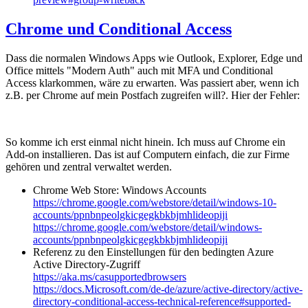
Chrome und Conditional Access
Dass die normalen Windows Apps wie Outlook, Explorer, Edge und
Office mittels "Modern Auth" auch mit MFA und Conditional
Access klarkommen, wäre zu erwarten. Was passiert aber, wenn ich
z.B. per Chrome auf mein Postfach zugreifen will?. Hier der Fehler:
So komme ich erst einmal nicht hinein. Ich muss auf Chrome ein
Add-on installieren. Das ist auf Computern einfach, die zur Firme
gehören und zentral verwaltet werden.
Chrome Web Store: Windows Accounts
https://chrome.google.com/webstore/detail/windows-10-
accounts/ppnbnpeolgkicgegkbkbjmhlideopiji
https://chrome.google.com/webstore/detail/windows-
accounts/ppnbnpeolgkicgegkbkbjmhlideopiji
Referenz zu den Einstellungen für den bedingten Azure
Active Directory-Zugriff
https://aka.ms/casupportedbrowsers
https://docs.Microsoft.com/de-de/azure/active-directory/active-
directory-conditional-access-technical-reference#supported-