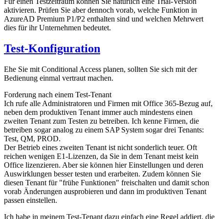
Für einen Testzeitraum können Sie natürlich eine Trial-Version
aktivieren. Prüfen Sie aber dennoch vorab, welche Funktion in
AzureAD Premium P1/P2 enthalten sind und welchen Mehrwert
dies für ihr Unternehmen bedeutet.
Test-Konfiguration
Ehe Sie mit Conditional Access planen, sollten Sie sich mit der
Bedienung einmal vertraut machen.
Forderung nach einem Test-Tenant
Ich rufe alle Administratoren und Firmen mit Office 365-Bezug auf,
neben dem produktiven Tenant immer auch mindestens einen
zweiten Tenant zum Testen zu betreiben. Ich kenne Firmen, die
betreiben sogar analog zu einem SAP System sogar drei Tenants:
Test, QM, PROD.
Der Betrieb eines zweiten Tenant ist nicht sonderlich teuer. Oft
reichen wenigen E1-Lizenzen, da Sie in dem Tenant meist kein
Office lizenzieren. Aber sie können hier Einstellungen und deren
Auswirklungen besser testen und erarbeiten. Zudem können Sie
diesen Tenant für "frühe Funktionen" freischalten und damit schon
vorab Änderungen ausprobieren und dann im produktiven Tenant
passen einstellen.
Ich habe in meinem Test-Tenant dazu einfach eine Regel addiert, die