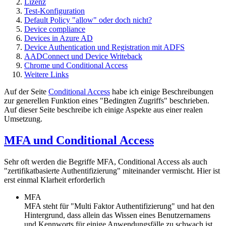
Lizenz
Test-Konfiguration
Default Policy "allow" oder doch nicht?
Device compliance
Devices in Azure AD
Device Authentication und Registration mit ADFS
AADConnect und Device Writeback
Chrome und Conditional Access
Weitere Links
Auf der Seite
Conditional Access
habe ich einige Beschreibungen
zur generellen Funktion eines "Bedingten Zugriffs" beschrieben.
Auf dieser Seite beschreibe ich einige Aspekte aus einer realen
Umsetzung.
MFA und Conditional Access
Sehr oft werden die Begriffe MFA, Conditional Access als auch
"zertifikatbasierte Authentifizierung" miteinander vermischt. Hier ist
erst einmal Klarheit erforderlich
MFA
MFA steht für "Multi Faktor Authentifizierung" und hat den
Hintergrund, dass allein das Wissen eines Benutzernamens
und Kennworts für einige Anwendungsfälle zu schwach ist.