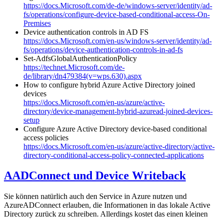
https://docs.Microsoft.com/de-de/windows-server/identity/ad-
fs/operations/configure-device-based-conditional-access-On-
Premises
Device authentication controls in AD FS
https://docs.Microsoft.com/en-us/windows-server/identity/ad-
fs/operations/device-authentication-controls-in-ad-fs
Set-AdfsGlobalAuthenticationPolicy
https://technet.Microsoft.com/de-
de/library/dn479384(v=wps.630).aspx
How to configure hybrid Azure Active Directory joined
devices
https://docs.Microsoft.com/en-us/azure/active-
directory/device-management-hybrid-azuread-joined-devices-
setup
Configure Azure Active Directory device-based conditional
access policies
https://docs.Microsoft.com/en-us/azure/active-directory/active-
directory-conditional-access-policy-connected-applications
AADConnect und Device Writeback
Sie können natürlich auch den Service in Azure nutzen und
AzureADConnect erlauben, die Informationen in das lokale Active
Directory zurück zu schreiben. Allerdings kostet das einen kleinen