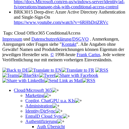
https://docs.Microsoft.com/en-us/windows-server/identity/ad-
fs/operations/manage-risk-with-conditional-access-control
BRK3015 Deep-dive: Azure Active Directory Authentication
and Single-Sign-On
https://www.youtube.com/watch?v=6RHbDriZRVc
Tags:
Cloud Office365 ConditionalAccess
Impressum
und
Datenschutzerklärung/DSGVO
. Anmerkungen,
Anregungen oder Fragen siehe "
Kontakt
". Alle Angaben ohne
Gewähr! Namen und Produktbezeichnungen können Eigentum der
jeweiligen Hersteller sein.
©
1998-heute
Frank Carius
, Jede weitere
Veröffentlichung nur mit meinem vorherigen Einverständnis.
Cloud/Microsoft 365
Marketing
Copilot, ChatGPU u.a. KIs
Administration
Identity/DirSync
EntraID Cloud Sync
Authentifizierung
Auth Übersicht