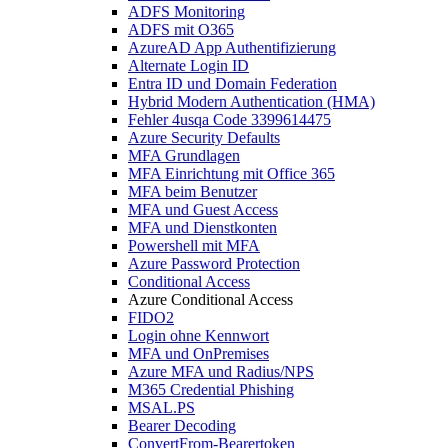
ADFS Monitoring
ADFS mit O365
AzureAD App Authentifizierung
Alternate Login ID
Entra ID und Domain Federation
Hybrid Modern Authentication (HMA)
Fehler 4usqa Code 3399614475
Azure Security Defaults
MFA Grundlagen
MFA Einrichtung mit Office 365
MFA beim Benutzer
MFA und Guest Access
MFA und Dienstkonten
Powershell mit MFA
Azure Password Protection
Conditional Access
Azure Conditional Access
FIDO2
Login ohne Kennwort
MFA und OnPremises
Azure MFA und Radius/NPS
M365 Credential Phishing
MSAL.PS
Bearer Decoding
ConvertFrom-Bearertoken