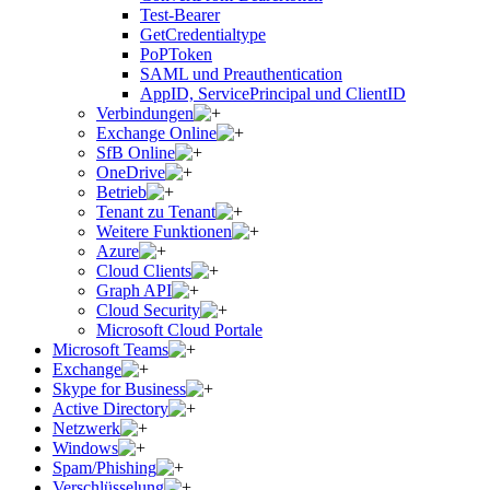
Test-Bearer
GetCredentialtype
PoPToken
SAML und Preauthentication
AppID, ServicePrincipal und ClientID
Verbindungen
Exchange Online
SfB Online
OneDrive
Betrieb
Tenant zu Tenant
Weitere Funktionen
Azure
Cloud Clients
Graph API
Cloud Security
Microsoft Cloud Portale
Microsoft Teams
Exchange
Skype for Business
Active Directory
Netzwerk
Windows
Spam/Phishing
Verschlüsselung