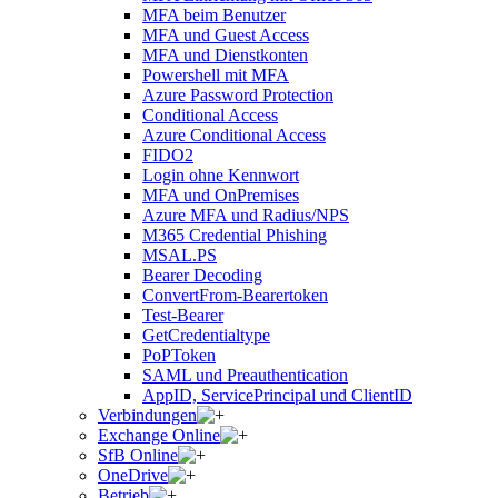
MFA beim Benutzer
MFA und Guest Access
MFA und Dienstkonten
Powershell mit MFA
Azure Password Protection
Conditional Access
Azure Conditional Access
FIDO2
Login ohne Kennwort
MFA und OnPremises
Azure MFA und Radius/NPS
M365 Credential Phishing
MSAL.PS
Bearer Decoding
ConvertFrom-Bearertoken
Test-Bearer
GetCredentialtype
PoPToken
SAML und Preauthentication
AppID, ServicePrincipal und ClientID
Verbindungen
Exchange Online
SfB Online
OneDrive
Betrieb