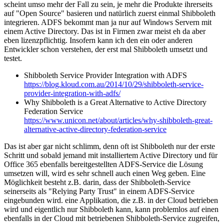
scheint umso mehr der Fall zu sein, je mehr die Produkte ihrerseits
auf "Open Source" basieren und natürlich zuerst einmal Shibboleth
integrieren. ADFS bekommt man ja nur auf Windows Servern mit
einem Active Directory. Das ist in Firmen zwar meist eh da aber
eben lizenzpflichtig. Insofern kann ich den ein oder anderen
Entwickler schon verstehen, der erst mal Shibboleth umsetzt und
testet.
Shibboleth Service Provider Integration with ADFS
https://blog.kloud.com.au/2014/10/29/shibboleth-service-
provider-integration-with-adfs/
Why Shibboleth is a Great Alternative to Active Directory
Federation Service
https://www.unicon.net/about/articles/why-shibboleth-great-
alternative-active-directory-federation-service
Das ist aber gar nicht schlimm, denn oft ist Shibboleth nur der erste
Schritt und sobald jemand mit installiertem Active Directory und für
Office 365 ebenfalls bereitgestellten ADFS-Service die Lösung
umsetzen will, wird es sehr schnell auch einen Weg geben. Eine
Möglichkeit besteht z.B. darin, dass der Shibboleth-Service
seinerseits als "Relying Party Trust" in einem ADFS-Service
eingebunden wird. eine Applikation, die z.B. in der Cloud betrieben
wird und eigentlich nur Shibboleth kann, kann problemlos auf einen
ebenfalls in der Cloud mit betriebenen Shibboleth-Service zugreifen,