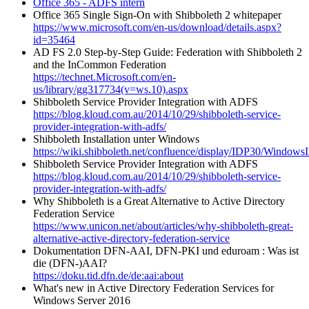
Office 365 - ADFS intern
Office 365 Single Sign-On with Shibboleth 2 whitepaper
https://www.microsoft.com/en-us/download/details.aspx?
id=35464
AD FS 2.0 Step-by-Step Guide: Federation with Shibboleth 2
and the InCommon Federation
https://technet.Microsoft.com/en-
us/library/gg317734(v=ws.10).aspx
Shibboleth Service Provider Integration with ADFS
https://blog.kloud.com.au/2014/10/29/shibboleth-service-
provider-integration-with-adfs/
Shibboleth Installation unter Windows
https://wiki.shibboleth.net/confluence/display/IDP30/WindowsIn
Shibboleth Service Provider Integration with ADFS
https://blog.kloud.com.au/2014/10/29/shibboleth-service-
provider-integration-with-adfs/
Why Shibboleth is a Great Alternative to Active Directory
Federation Service
https://www.unicon.net/about/articles/why-shibboleth-great-
alternative-active-directory-federation-service
Dokumentation DFN-AAI, DFN-PKI und eduroam : Was ist
die (DFN-)AAI?
https://doku.tid.dfn.de/de:aai:about
What's new in Active Directory Federation Services for
Windows Server 2016