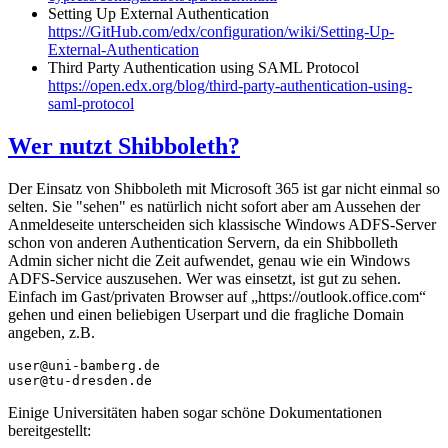
Setting Up External Authentication
https://GitHub.com/edx/configuration/wiki/Setting-Up-
External-Authentication
Third Party Authentication using SAML Protocol
https://open.edx.org/blog/third-party-authentication-using-
saml-protocol
Wer nutzt Shibboleth?
Der Einsatz von Shibboleth mit Microsoft 365 ist gar nicht einmal so
selten. Sie "sehen" es natürlich nicht sofort aber am Aussehen der
Anmeldeseite unterscheiden sich klassische Windows ADFS-Server
schon von anderen Authentication Servern, da ein Shibbolleth
Admin sicher nicht die Zeit aufwendet, genau wie ein Windows
ADFS-Service auszusehen. Wer was einsetzt, ist gut zu sehen.
Einfach im Gast/privaten Browser auf „https://outlook.office.com“
gehen und einen beliebigen Userpart und die fragliche Domain
angeben, z.B.
user@uni-bamberg.de

user@tu-dresden.de
Einige Universitäten haben sogar schöne Dokumentationen
bereitgestellt: