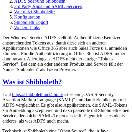
ADFS oder/und Shibboleth
3rd Party Apps und SAML-Services
Wer nutzt Shibboleth?
Konfiguration
Shibboleth Logoff
Weitere Links
Der Windows Service ADFS stellt für Authentifizierte Benutzer
entsprechenden Tokens aus, damit diese sich an anderen
Applikationen wie Office 365 aber auch Sales Force u.a. anmelden
können. , Für die Authentifizierung in Office 365 ist ADFS immer
dann ratsam. Allerdings ist ADFS nicht der einzige "Token-
Service". Bei dem ein oder anderen Produkt und Service fällt der
Name "Shibboleth" als Token Provider.
Was ist Shibboleth?
Laut
https://shibboleth.net/about/
ist es ein „OASIS Security
Assertion Markup Language (SAML)” und damit ziemlich gut mit
ADFS vergleichbar. Es gibt also Applikationen, die SAML-Tokens
zur Anmeldung akzeptieren und dazu passende mit Shibboleth einen
Service, der solche SAML-Token ausstellt. Eigentlich ist es nichts
anderes, als was ADFS auch macht.
Technisch ist Shibboleth eine "Open Source", die in Java