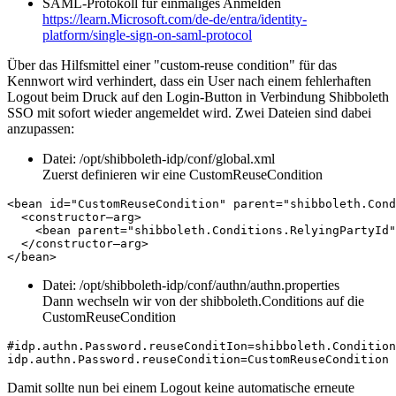
SAML-Protokoll für einmaliges Anmelden
https://learn.Microsoft.com/de-de/entra/identity-
platform/single-sign-on-saml-protocol
Über das Hilfsmittel einer "custom-reuse condition" für das
Kennwort wird verhindert, dass ein User nach einem fehlerhaften
Logout beim Druck auf den Login-Button in Verbindung Shibboleth
SSO mit sofort wieder angemeldet wird. Zwei Dateien sind dabei
anzupassen:
Datei: /opt/shibboleth-idp/conf/global.xml
Zuerst definieren wir eine CustomReuseCondition
<bean id="CustomReuseCondition" parent="shibboleth.Cond
  <constructor—arg>

    <bean parent="shibboleth.Conditions.RelyingPartyId"
  </constructor—arg>

</bean>
Datei: /opt/shibboleth-idp/conf/authn/authn.properties
Dann wechseln wir von der shibboleth.Conditions auf die
CustomReuseCondition
#idp.authn.Password.reuseConditIon=shibboleth.Condition
idp.authn.Password.reuseCondition=CustomReuseCondition
Damit sollte nun bei einem Logout keine automatische erneute