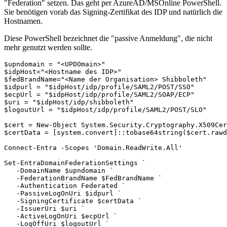
"Federation" setzen. Das geht per AzureAD/MSOnline PowerShell.
Sie benötigen vorab das Signing-Zertifikat des IDP und natürlich die
Hostnamen.
Diese PowerShell bezeichnet die "passive Anmeldung", die nicht
mehr genutzt werden sollte.
$upndomain = "<UPDOmain>"

$idpHost="<Hostname des IDP>"

$fedBrandName="<Name der Organisation> Shibboleth"

$idpurl = "$idpHost/idp/profile/SAML2/POST/SSO"

$ecpUrl = "$idpHost/idp/profile/SAML2/SOAP/ECP"

$uri = "$idpHost/idp/shibboleth"

$logoutUrl = "$idpHost/idp/profile/SAML2/POST/SLO" 

$cert = New-Object System.Security.Cryptography.X509Cer
$certData = [system.convert]::tobase64string($cert.rawd
Connect-Entra -Scopes 'Domain.ReadWrite.All' 

Set-EntraDomainFederationSettings `

   -DomainName $upndomain `

   -FederationBrandName $FedBrandName `

   -Authentication Federated `

   -PassiveLogOnUri $idpurl `

   -SigningCertificate $certData `

   -IssuerUri $uri `

   -ActiveLogOnUri $ecpUrl `

   -LogOffUri $logoutUrl `
