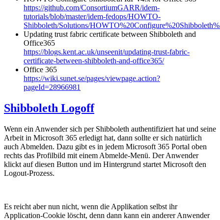
https://github.com/ConsortiumGARR/idem-
tutorials/blob/master/idem-fedops/HOWTO-
Shibboleth/Solutions/HOWTO%20Configure%20Shibboleth
Updating trust fabric certificate between Shibboleth and
Office365
https://blogs.kent.ac.uk/unseenit/updating-trust-fabric-
certificate-between-shibboleth-and-office365/
Office 365
https://wiki.sunet.se/pages/viewpage.action?
pageId=28966981
Shibboleth Logoff
Wenn ein Anwender sich per Shibboleth authentifiziert hat und seine
Arbeit in Microsoft 365 erledigt hat, dann sollte er sich natürlich
auch Abmelden. Dazu gibt es in jedem Microsoft 365 Portal oben
rechts das Profilbild mit einem Abmelde-Menü. Der Anwender
klickt auf diesen Button und im Hintergrund startet Microsoft den
Logout-Prozess.
Es reicht aber nun nicht, wenn die Applikation selbst ihr
Application-Cookie löscht, denn dann kann ein anderer Anwender