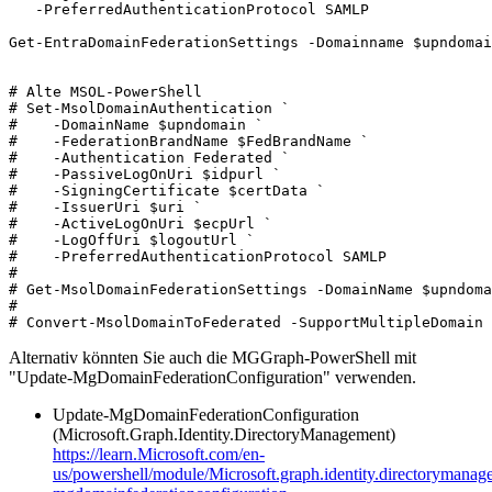
   -PreferredAuthenticationProtocol SAMLP

Get-EntraDomainFederationSettings -Domainname $upndomai
# Alte MSOL-PowerShell 

# Set-MsolDomainAuthentication `

#    -DomainName $upndomain `

#    -FederationBrandName $FedBrandName `

#    -Authentication Federated `

#    -PassiveLogOnUri $idpurl `

#    -SigningCertificate $certData `

#    -IssuerUri $uri `

#    -ActiveLogOnUri $ecpUrl `

#    -LogOffUri $logoutUrl `

#    -PreferredAuthenticationProtocol SAMLP

# 

# Get-MsolDomainFederationSettings -DomainName $upndoma
#

# Convert-MsolDomainToFederated -SupportMultipleDomain 
Alternativ könnten Sie auch die MGGraph-PowerShell mit
"Update-MgDomainFederationConfiguration" verwenden.
Update-MgDomainFederationConfiguration
(Microsoft.Graph.Identity.DirectoryManagement)
https://learn.Microsoft.com/en-
us/powershell/module/Microsoft.graph.identity.directorymanag