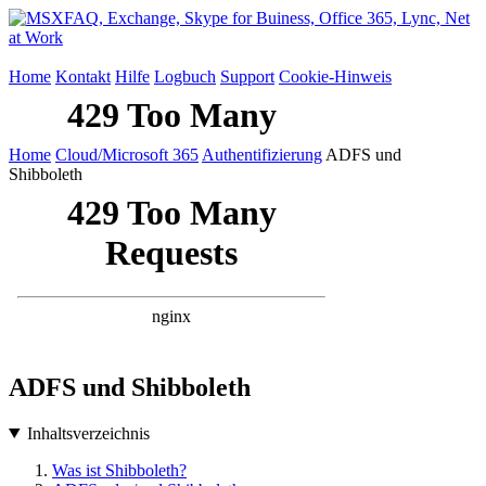
Home
Kontakt
Hilfe
Logbuch
Support
Cookie-Hinweis
Home
Cloud/Microsoft 365
Authentifizierung
ADFS und
Shibboleth
ADFS und Shibboleth
Inhaltsverzeichnis
Was ist Shibboleth?