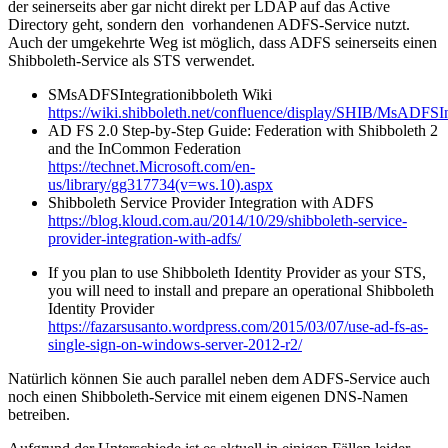
der seinerseits aber gar nicht direkt per LDAP auf das Active
Directory geht, sondern den vorhandenen ADFS-Service nutzt.
Auch der umgekehrte Weg ist möglich, dass ADFS seinerseits einen
Shibboleth-Service als STS verwendet.
SMsADFSIntegrationibboleth Wiki
https://wiki.shibboleth.net/confluence/display/SHIB/MsADFSIn
AD FS 2.0 Step-by-Step Guide: Federation with Shibboleth 2
and the InCommon Federation
https://technet.Microsoft.com/en-
us/library/gg317734(v=ws.10).aspx
Shibboleth Service Provider Integration with ADFS
https://blog.kloud.com.au/2014/10/29/shibboleth-service-
provider-integration-with-adfs/
If you plan to use Shibboleth Identity Provider as your STS,
you will need to install and prepare an operational Shibboleth
Identity Provider
https://fazarsusanto.wordpress.com/2015/03/07/use-ad-fs-as-
single-sign-on-windows-server-2012-r2/
Natürlich können Sie auch parallel neben dem ADFS-Service auch
noch einen Shibboleth-Service mit einem eigenen DNS-Namen
betreiben.