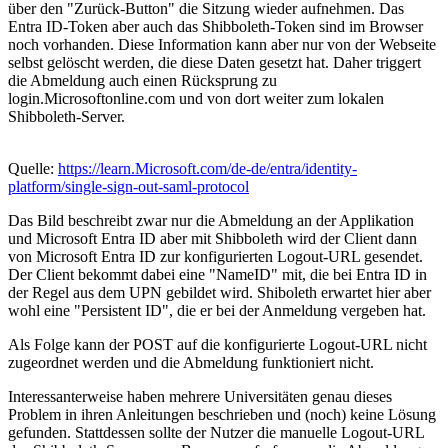
über den "Zurück-Button" die Sitzung wieder aufnehmen. Das
Entra ID-Token aber auch das Shibboleth-Token sind im Browser
noch vorhanden. Diese Information kann aber nur von der Webseite
selbst gelöscht werden, die diese Daten gesetzt hat. Daher triggert
die Abmeldung auch einen Rücksprung zu
login.Microsoftonline.com und von dort weiter zum lokalen
Shibboleth-Server.
Quelle:
https://learn.Microsoft.com/de-de/entra/identity-
platform/single-sign-out-saml-protocol
Das Bild beschreibt zwar nur die Abmeldung an der Applikation
und Microsoft Entra ID aber mit Shibboleth wird der Client dann
von Microsoft Entra ID zur konfigurierten Logout-URL gesendet.
Der Client bekommt dabei eine "NameID" mit, die bei Entra ID in
der Regel aus dem UPN gebildet wird. Shiboleth erwartet hier aber
wohl eine "Persistent ID", die er bei der Anmeldung vergeben hat.
Als Folge kann der POST auf die konfigurierte Logout-URL nicht
zugeordnet werden und die Abmeldung funktioniert nicht.
Interessanterweise haben mehrere Universitäten genau dieses
Problem in ihren Anleitungen beschrieben und (noch) keine Lösung
gefunden. Stattdessen sollte der Nutzer die manuelle Logout-URL