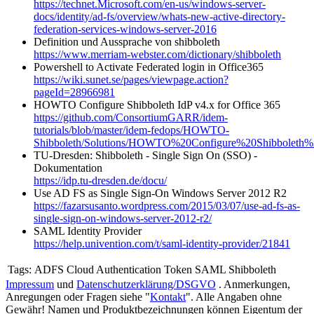
https://technet.Microsoft.com/en-us/windows-server-
docs/identity/ad-fs/overview/whats-new-active-directory-
federation-services-windows-server-2016
Definition und Aussprache von shibboleth
https://www.merriam-webster.com/dictionary/shibboleth
Powershell to Activate Federated login in Office365
https://wiki.sunet.se/pages/viewpage.action?
pageId=28966981
HOWTO Configure Shibboleth IdP v4.x for Office 365
https://github.com/ConsortiumGARR/idem-
tutorials/blob/master/idem-fedops/HOWTO-
Shibboleth/Solutions/HOWTO%20Configure%20Shibboleth
TU-Dresden: Shibboleth - Single Sign On (SSO) -
Dokumentation
https://idp.tu-dresden.de/docu/
Use AD FS as Single Sign-On Windows Server 2012 R2
https://fazarsusanto.wordpress.com/2015/03/07/use-ad-fs-as-
single-sign-on-windows-server-2012-r2/
SAML Identity Provider
https://help.univention.com/t/saml-identity-provider/21841
Tags:
ADFS Cloud Authentication Token SAML Shibboleth
Impressum
und
Datenschutzerklärung/DSGVO
. Anmerkungen,
Anregungen oder Fragen siehe "
Kontakt
". Alle Angaben ohne
Gewähr! Namen und Produktbezeichnungen können Eigentum der