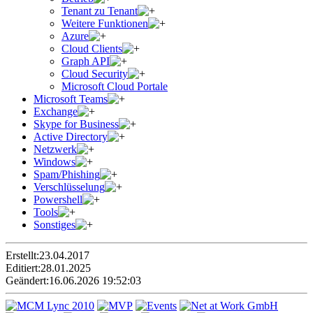
Tenant zu Tenant
Weitere Funktionen
Azure
Cloud Clients
Graph API
Cloud Security
Microsoft Cloud Portale
Microsoft Teams
Exchange
Skype for Business
Active Directory
Netzwerk
Windows
Spam/Phishing
Verschlüsselung
Powershell
Tools
Sonstiges
Erstellt:
23.04.2017
Editiert:
28.01.2025
Geändert:
16.06.2026 19:52:03