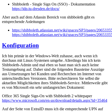
Shibboleth - Single Sign On (SSO) - Dokumentation
https://idp.tu-dresden.de/docu/
Aber auch auf dem Atlassin Bereich von shibboleth gibt es
entsprechende Anleitungen
https://shibboleth.atlassian.net/wiki/spaces/SP3/pages/2065335
https://shibboleth.atlassian.net/wiki/spaces/SP3/pages/20653
Konfiguration
Ich bin primär in der Windows-Welt zuhause, auch wenn ich
durchaus mit Linux-Systemen umgehe. Allerdings bin ich kein
Shibboleth-Admin und mal eben so baut man sich auch keine
Testumgebung auf. Daher sind die folgenden Bausteine Auszüge
aus Umsetzungen bei Kunden und Recherchen im Internet von
unterschiedlichen Versionen. Bitte recherchieren Sie selbst die
aktuellen Möglichkeiten ihres Shibboleth-Service. Mittlerweile gibt
es von Microsoft ein sehr umfangreiches Dokument:
Office 365 Single Sign-On with Shibboleth 2 whitepaper
https://www.microsoft.com/en-us/download/details.aspx?id=35464
Auf der Seite von ExtraID muss ich die entsprechende UPN auf