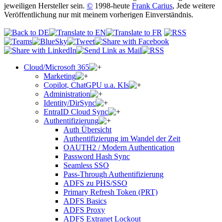
jeweiligen Hersteller sein.
©
1998-heute
Frank Carius
, Jede weitere
Veröffentlichung nur mit meinem vorherigen Einverständnis.
Cloud/Microsoft 365
Marketing
Copilot, ChatGPU u.a. KIs
Administration
Identity/DirSync
EntraID Cloud Sync
Authentifizierung
Auth Übersicht
Authentifizierung im Wandel der Zeit
OAUTH2 / Modern Authentication
Password Hash Sync
Seamless SSO
Pass-Through Authentifizierung
ADFS zu PHS/SSO
Primary Refresh Token (PRT)
ADFS Basics
ADFS Proxy
ADFS Extranet Lockout