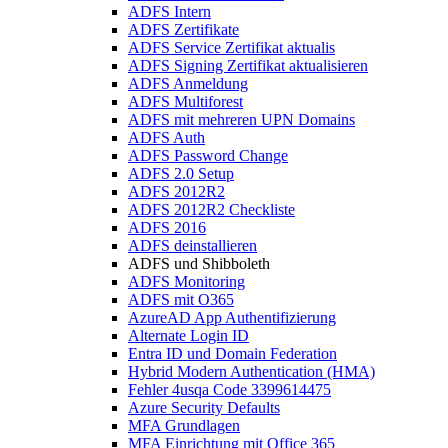
ADFS Intern
ADFS Zertifikate
ADFS Service Zertifikat aktualis
ADFS Signing Zertifikat aktualisieren
ADFS Anmeldung
ADFS Multiforest
ADFS mit mehreren UPN Domains
ADFS Auth
ADFS Password Change
ADFS 2.0 Setup
ADFS 2012R2
ADFS 2012R2 Checkliste
ADFS 2016
ADFS deinstallieren
ADFS und Shibboleth
ADFS Monitoring
ADFS mit O365
AzureAD App Authentifizierung
Alternate Login ID
Entra ID und Domain Federation
Hybrid Modern Authentication (HMA)
Fehler 4usqa Code 3399614475
Azure Security Defaults
MFA Grundlagen
MFA Einrichtung mit Office 365