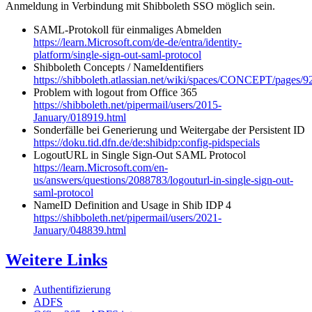
Anmeldung in Verbindung mit Shibboleth SSO möglich sein.
SAML-Protokoll für einmaliges Abmelden
https://learn.Microsoft.com/de-de/entra/identity-
platform/single-sign-out-saml-protocol
Shibboleth Concepts / NameIdentifiers
https://shibboleth.atlassian.net/wiki/spaces/CONCEPT/pages/
Problem with logout from Office 365
https://shibboleth.net/pipermail/users/2015-
January/018919.html
Sonderfälle bei Generierung und Weitergabe der Persistent ID
https://doku.tid.dfn.de/de:shibidp:config-pidspecials
LogoutURL in Single Sign-Out SAML Protocol
https://learn.Microsoft.com/en-
us/answers/questions/2088783/logouturl-in-single-sign-out-
saml-protocol
NameID Definition and Usage in Shib IDP 4
https://shibboleth.net/pipermail/users/2021-
January/048839.html
Weitere Links
Authentifizierung
ADFS