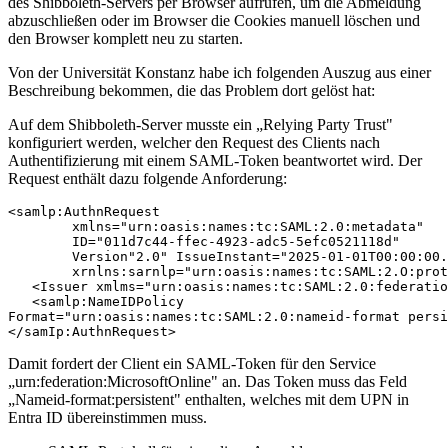
des Shibboleth-Servers per Browser aufrufen, um die Abmeldung
abzuschließen oder im Browser die Cookies manuell löschen und
den Browser komplett neu zu starten.
Von der Universität Konstanz habe ich folgenden Auszug aus einer
Beschreibung bekommen, die das Problem dort gelöst hat:
Auf dem Shibboleth-Server musste ein „Relying Party Trust"
konfiguriert werden, welcher den Request des Clients nach
Authentifizierung mit einem SAML-Token beantwortet wird. Der
Request enthält dazu folgende Anforderung:
<samlp:AuthnRequest

	xmlns="urn:oasis:names:tc:SAML:2.0:metadata"

	ID="011d7c44-ffec-4923-adc5-5efc0521118d"

	Version"2.0" IssueInstant="2025-01-01T00:00:00.000Z"

	xrnlns:sarnlp="urn:oasis:names:tc:SAML:2.O:protocol">

   <Issuer xmlms="urn:oasis:names:tc:SAML:2.0:federatio
   <samlp:NameIDPolicy 

Format="urn:oasis:names:tc:SAML:2.0:nameid-format persi
</samIp:AuthnRequest>
Damit fordert der Client ein SAML-Token für den Service
„urn:federation:MicrosoftOnline" an. Das Token muss das Feld
„Nameid-format:persistent" enthalten, welches mit dem UPN in
Entra ID übereinstimmen muss.