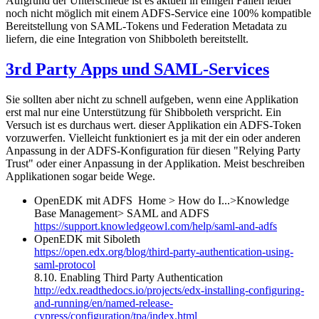
Aufgrund der Unterschiede ist es aktuell in einigen Fällen leider
noch nicht möglich mit einem ADFS-Service eine 100% kompatible
Bereitstellung von SAML-Tokens und Federation Metadata zu
liefern, die eine Integration von Shibboleth bereitstellt.
3rd Party Apps und SAML-Services
Sie sollten aber nicht zu schnell aufgeben, wenn eine Applikation
erst mal nur eine Unterstützung für Shibboleth verspricht. Ein
Versuch ist es durchaus wert. dieser Applikation ein ADFS-Token
vorzuwerfen. Vielleicht funktioniert es ja mit der ein oder anderen
Anpassung in der ADFS-Konfiguration für diesen "Relying Party
Trust" oder einer Anpassung in der Applikation. Meist beschreiben
Applikationen sogar beide Wege.
OpenEDK mit ADFS Home > How do I...>Knowledge
Base Management> SAML and ADFS
https://support.knowledgeowl.com/help/saml-and-adfs
OpenEDK mit Siboleth
https://open.edx.org/blog/third-party-authentication-using-
saml-protocol
8.10. Enabling Third Party Authentication
http://edx.readthedocs.io/projects/edx-installing-configuring-
and-running/en/named-release-
cypress/configuration/tpa/index.html