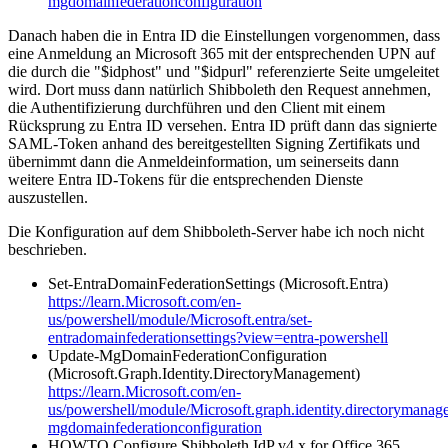
mgdomainfederationconfiguration
Danach haben die in Entra ID die Einstellungen vorgenommen, dass
eine Anmeldung an Microsoft 365 mit der entsprechenden UPN auf
die durch die "$idphost" und "$idpurl" referenzierte Seite umgeleitet
wird. Dort muss dann natürlich Shibboleth den Request annehmen,
die Authentifizierung durchführen und den Client mit einem
Rücksprung zu Entra ID versehen. Entra ID prüft dann das signierte
SAML-Token anhand des bereitgestellten Signing Zertifikats und
übernimmt dann die Anmeldeinformation, um seinerseits dann
weitere Entra ID-Tokens für die entsprechenden Dienste
auszustellen.
Die Konfiguration auf dem Shibboleth-Server habe ich noch nicht
beschrieben.
Set-EntraDomainFederationSettings (Microsoft.Entra)
https://learn.Microsoft.com/en-
us/powershell/module/Microsoft.entra/set-
entradomainfederationsettings?view=entra-powershell
Update-MgDomainFederationConfiguration
(Microsoft.Graph.Identity.DirectoryManagement)
https://learn.Microsoft.com/en-
us/powershell/module/Microsoft.graph.identity.directorymanag
mgdomainfederationconfiguration
HOWTO Configure Shibboleth IdP v4.x for Office 365