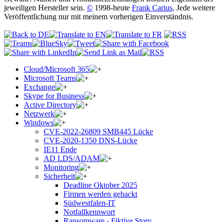
jeweiligen Hersteller sein.
©
1998-heute
Frank Carius
, Jede weitere
Veröffentlichung nur mit meinem vorherigen Einverständnis.
Cloud/Microsoft 365
Microsoft Teams
Exchange
Skype for Business
Active Directory
Netzwerk
Windows
CVE-2022-26809 SMB445 Lücke
CVE-2020-1350 DNS-Lücke
IE11 Ende
AD LDS/ADAM
Monitoring
Sicherheit
Deadline Oktober 2025
Firmen werden gehackt
Südwestfalen-IT
Notfallkennwort
Ransomware - Fiktive Story