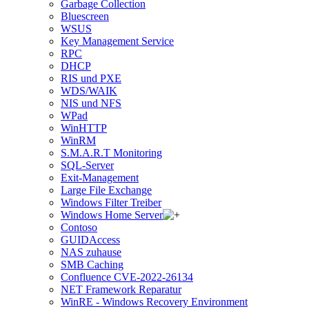
Garbage Collection
Bluescreen
WSUS
Key Management Service
RPC
DHCP
RIS und PXE
WDS/WAIK
NIS und NFS
WPad
WinHTTP
WinRM
S.M.A.R.T Monitoring
SQL-Server
Exit-Management
Large File Exchange
Windows Filter Treiber
Windows Home Server
Contoso
GUIDAccess
NAS zuhause
SMB Caching
Confluence CVE-2022-26134
NET Framework Reparatur
WinRE - Windows Recovery Environment