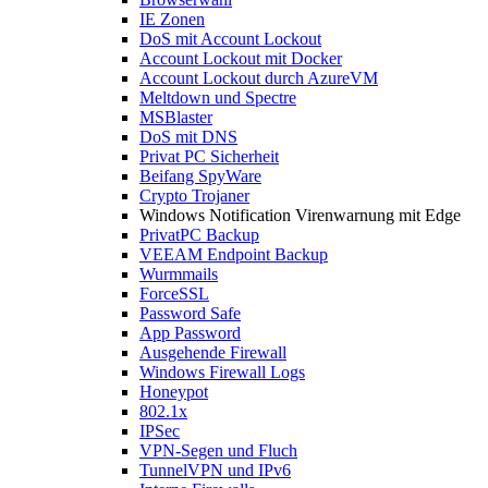
IE Zonen
DoS mit Account Lockout
Account Lockout mit Docker
Account Lockout durch AzureVM
Meltdown und Spectre
MSBlaster
DoS mit DNS
Privat PC Sicherheit
Beifang SpyWare
Crypto Trojaner
Windows Notification Virenwarnung mit Edge
PrivatPC Backup
VEEAM Endpoint Backup
Wurmmails
ForceSSL
Password Safe
App Password
Ausgehende Firewall
Windows Firewall Logs
Honeypot
802.1x
IPSec
VPN-Segen und Fluch
TunnelVPN und IPv6