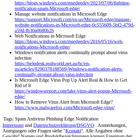
https://blogs.windows.com/msedgedev/2023/07/06/fighting-
notification-spam-Microsoft-edge/
Manage website notifications in Microsoft Edge
https://support.Microsoft.com/en-us/Microsoft-edge/manage-
website-notifications-in-Microsoft-edge-0c555609-5bf2-479d-
a59d-fb30a0b80b2b
Web Notifications in Microsoft Edge
https://blogs.windows.com/msedgedev/2016/05/16/web-
notifications-Microsoft-edge/
Windows notification alerts continually prompt about virus
infection
https://helpdesk.realworld.net.au/hc/en-
us/articles/9290378188569-Windows-notification-alerts-
continually-prompt-about-virus-infection
Is Microsoft Edge Virus Pop Up Alert Real & How to Get
Rid of It
https://windowsreport.com/fake-virus-alert-popup-Microsoft-
edge/
How to Remove Virus Alert from Microsoft Edge?
https://www.malwarefox.com/Microsoft-edge-virus/
Tags:
Spam Antivirus Phishing Edge Notification
Impressum
und
Datenschutzerklärung/DSGVO
. Anmerkungen,
Anregungen oder Fragen siehe "
Kontakt
". Alle Angaben ohne
Gewähr! Namen und Produktbezeichnungen können Eigentum der