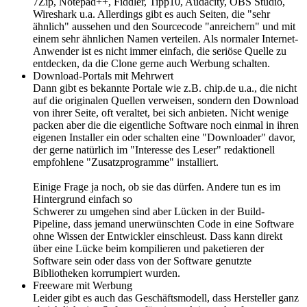
7Zip, Notepad++, Fiddler, Tipp10, Audacity, OBS Studio,
Wireshark u.a. Allerdings gibt es auch Seiten, die "sehr
ähnlich" aussehen und den Sourcecode "anreichern" und mit
einem sehr ähnlichen Namen verteilen. Als normaler Internet-
Anwender ist es nicht immer einfach, die seriöse Quelle zu
entdecken, da die Clone gerne auch Werbung schalten.
Download-Portals mit Mehrwert
Dann gibt es bekannte Portale wie z.B. chip.de u.a., die nicht
auf die originalen Quellen verweisen, sondern den Download
von ihrer Seite, oft veraltet, bei sich anbieten. Nicht wenige
packen aber die die eigentliche Software noch einmal in ihren
eigenen Installer ein oder schalten eine "Downloader" davor,
der gerne natürlich im "Interesse des Leser" redaktionell
empfohlene "Zusatzprogramme" installiert.
Einige Frage ja noch, ob sie das dürfen. Andere tun es im
Hintergrund einfach so
Schwerer zu umgehen sind aber Lücken in der Build-
Pipeline, dass jemand unerwünschten Code in eine Software
ohne Wissen der Entwickler einschleust. Dass kann direkt
über eine Lücke beim kompilieren und paketieren der
Software sein oder dass von der Software genutzte
Bibliotheken korrumpiert wurden.
Freeware mit Werbung
Leider gibt es auch das Geschäftsmodell, dass Hersteller ganz