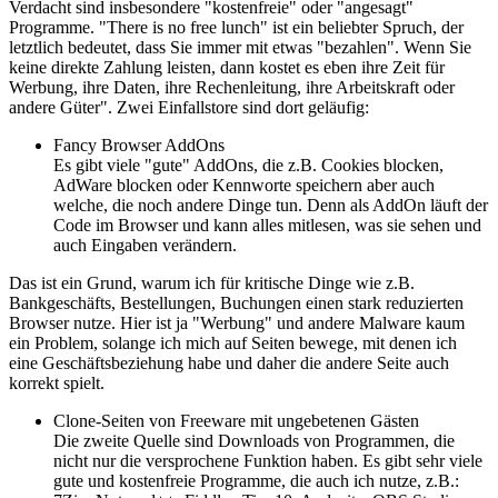
Verdacht sind insbesondere "kostenfreie" oder "angesagt"
Programme. "There is no free lunch" ist ein beliebter Spruch, der
letztlich bedeutet, dass Sie immer mit etwas "bezahlen". Wenn Sie
keine direkte Zahlung leisten, dann kostet es eben ihre Zeit für
Werbung, ihre Daten, ihre Rechenleitung, ihre Arbeitskraft oder
andere Güter". Zwei Einfallstore sind dort geläufig:
Fancy Browser AddOns
Es gibt viele "gute" AddOns, die z.B. Cookies blocken,
AdWare blocken oder Kennworte speichern aber auch
welche, die noch andere Dinge tun. Denn als AddOn läuft der
Code im Browser und kann alles mitlesen, was sie sehen und
auch Eingaben verändern.
Das ist ein Grund, warum ich für kritische Dinge wie z.B.
Bankgeschäfts, Bestellungen, Buchungen einen stark reduzierten
Browser nutze. Hier ist ja "Werbung" und andere Malware kaum
ein Problem, solange ich mich auf Seiten bewege, mit denen ich
eine Geschäftsbeziehung habe und daher die andere Seite auch
korrekt spielt.
Clone-Seiten von Freeware mit ungebetenen Gästen
Die zweite Quelle sind Downloads von Programmen, die
nicht nur die versprochene Funktion haben. Es gibt sehr viele
gute und kostenfreie Programme, die auch ich nutze, z.B.: