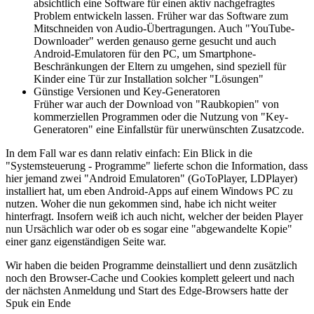
absichtlich eine Software für einen aktiv nachgefragtes
Problem entwickeln lassen. Früher war das Software zum
Mitschneiden von Audio-Übertragungen. Auch "YouTube-
Downloader" werden genauso gerne gesucht und auch
Android-Emulatoren für den PC, um Smartphone-
Beschränkungen der Eltern zu umgehen, sind speziell für
Kinder eine Tür zur Installation solcher "Lösungen"
Günstige Versionen und Key-Generatoren
Früher war auch der Download von "Raubkopien" von
kommerziellen Programmen oder die Nutzung von "Key-
Generatoren" eine Einfallstür für unerwünschten Zusatzcode.
In dem Fall war es dann relativ einfach: Ein Blick in die
"Systemsteuerung - Programme" lieferte schon die Information, dass
hier jemand zwei "Android Emulatoren" (GoToPlayer, LDPlayer)
installiert hat, um eben Android-Apps auf einem Windows PC zu
nutzen. Woher die nun gekommen sind, habe ich nicht weiter
hinterfragt. Insofern weiß ich auch nicht, welcher der beiden Player
nun Ursächlich war oder ob es sogar eine "abgewandelte Kopie"
einer ganz eigenständigen Seite war.
Wir haben die beiden Programme deinstalliert und denn zusätzlich
noch den Browser-Cache und Cookies komplett geleert und nach
der nächsten Anmeldung und Start des Edge-Browsers hatte der
Spuk ein Ende