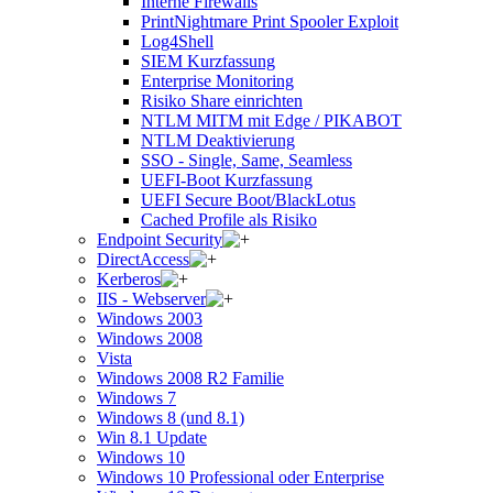
Interne Firewalls
PrintNightmare Print Spooler Exploit
Log4Shell
SIEM Kurzfassung
Enterprise Monitoring
Risiko Share einrichten
NTLM MITM mit Edge / PIKABOT
NTLM Deaktivierung
SSO - Single, Same, Seamless
UEFI-Boot Kurzfassung
UEFI Secure Boot/BlackLotus
Cached Profile als Risiko
Endpoint Security
DirectAccess
Kerberos
IIS - Webserver
Windows 2003
Windows 2008
Vista
Windows 2008 R2 Familie
Windows 7
Windows 8 (und 8.1)
Win 8.1 Update
Windows 10
Windows 10 Professional oder Enterprise