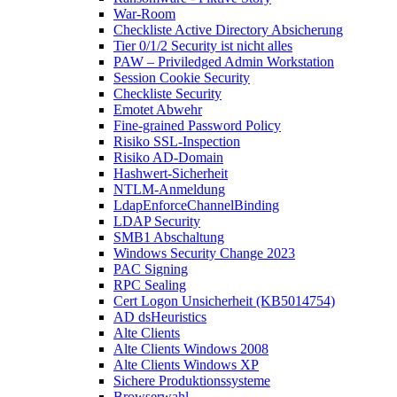
War-Room
Checkliste Active Directory Absicherung
Tier 0/1/2 Security ist nicht alles
PAW – Priviledged Admin Workstation
Session Cookie Security
Checkliste Security
Emotet Abwehr
Fine-grained Password Policy
Risiko SSL-Inspection
Risiko AD-Domain
Hashwert-Sicherheit
NTLM-Anmeldung
LdapEnforceChannelBinding
LDAP Security
SMB1 Abschaltung
Windows Security Change 2023
PAC Signing
RPC Sealing
Cert Logon Unsicherheit (KB5014754)
AD dsHeuristics
Alte Clients
Alte Clients Windows 2008
Alte Clients Windows XP
Sichere Produktionssysteme
Browserwahl