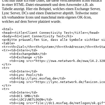
Und nun baue ich eine Datei, die diese verschiedenen Icons einfach
in einer HTML-Datei einsammelt und dem Anwender z.B. als
Tabelle anzeigt. Hier ein Beispiel, welches einen Exchange Server,
Lync Server, DCs und einen Dateiserver abprüft. Teilweise nutze
ich vorhandene Icons und manchmal mein eigenes OK-Icon,
welches auf dem Server platziert wurde.
<html>

<head><title>Client Connectivity Test</title></head>

<body><h1>Cient Connectivity Test</h1>

<p>Bitte pr&uuml;fen Sie, dass alle Symbole sichtbar si
<table>

<tr><th>Ziel</th><th>System</th><th>Adresse</th><th>Sta
<tr><td>Intern</td>

    <td>ExchangeOWA</td>

    <td>Exchange </td>

    <td><img src="https://owa.netatwork.de/owa/14.2.328
</tr>

<tr>

    <td>Intern</td>

    <td>Lync Pool</td>

    <td>http://lync.msxfaq.de</td>

    <td><img src="https://lync.netatwork.de/favicon.ico
</tr>

<tr>

    <td>Intern</td>

    <td>DC1 SMB</td>

    <td>\\DC1\NETLOGON</td>

    <td><img src="file://dc1.msxfaq.de/netlogon/ok.gif"