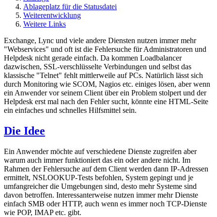
Ablageplatz für die Statusdatei
Weiterentwicklung
Weitere Links
Exchange, Lync und viele andere Diensten nutzen immer mehr
"Webservices" und oft ist die Fehlersuche für Administratoren und
Helpdesk nicht gerade einfach. Da kommen Loadbalancer
dazwischen, SSL-verschlüsselte Verbindungen und selbst das
klassische "Telnet" fehlt mittlerweile auf PCs. Natürlich lässt sich
durch Monitoring wie SCOM, Nagios etc. einiges lösen, aber wenn
ein Anwender vor seinem Client über ein Problem stolpert und der
Helpdesk erst mal nach den Fehler sucht, könnte eine HTML-Seite
ein einfaches und schnelles Hilfsmittel sein.
Die Idee
Ein Anwender möchte auf verschiedene Dienste zugreifen aber
warum auch immer funktioniert das ein oder andere nicht. Im
Rahmen der Fehlersuche auf dem Client werden dann IP-Adressen
ermittelt, NSLOOKUP-Tests befohlen, System gepingt und je
umfangreicher die Umgebungen sind, desto mehr Systeme sind
davon betroffen. Interessanterweise nutzen immer mehr Dienste
einfach SMB oder HTTP, auch wenn es immer noch TCP-Dienste
wie POP, IMAP etc. gibt.