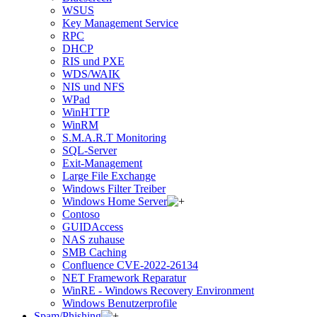
WSUS
Key Management Service
RPC
DHCP
RIS und PXE
WDS/WAIK
NIS und NFS
WPad
WinHTTP
WinRM
S.M.A.R.T Monitoring
SQL-Server
Exit-Management
Large File Exchange
Windows Filter Treiber
Windows Home Server
Contoso
GUIDAccess
NAS zuhause
SMB Caching
Confluence CVE-2022-26134
NET Framework Reparatur
WinRE - Windows Recovery Environment
Windows Benutzerprofile
Spam/Phishing