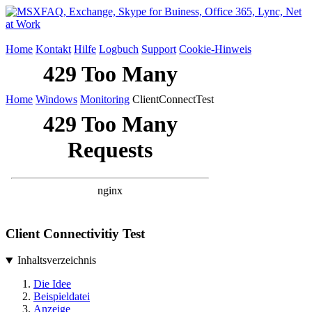
Home
Kontakt
Hilfe
Logbuch
Support
Cookie-Hinweis
Home
Windows
Monitoring
ClientConnectTest
Client Connectivitiy Test
Inhaltsverzeichnis
Die Idee
Beispieldatei
Anzeige