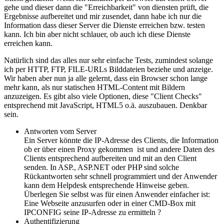
gehe und dieser dann die "Erreichbarkeit" von diensten prüft, die
Ergebnisse aufbereitet und mir zusendet, dann habe ich nur die
Information dass dieser Server die Dienste erreichen bzw. testen
kann. Ich bin aber nicht schlauer, ob auch ich diese Dienste
erreichen kann.
Natürlich sind das alles nur sehr einfache Tests, zumindest solange
ich per HTTP, FTP, FILE-URLs Bilddateien beziehe und anzeige.
Wir haben aber nun ja alle gelernt, dass ein Browser schon lange
mehr kann, als nur statischen HTML-Content mit Bildern
anzuzeigen. Es gibt also viele Optionen, diese "Client Checks"
entsprechend mit JavaScript, HTML5 o.ä. auszubauen. Denkbar
sein.
Antworten vom Server
Ein Server könnte die IP-Adresse des Clients, die Information
ob er über einen Proxy gekommen ist und andere Daten des
Clients entsprechend aufbereiten und mit an den Client
senden. In ASP., ASP.NET oder PHP sind solche
Rückantworten sehr schnell programmiert und der Anwender
kann dem Helpdesk entsprechende Hinweise geben.
Überlegen Sie selbst was für einen Anwender einfacher ist:
Eine Webseite anzusurfen oder in einer CMD-Box mit
IPCONFIG seine IP-Adresse zu ermitteln ?
Authentifizierung