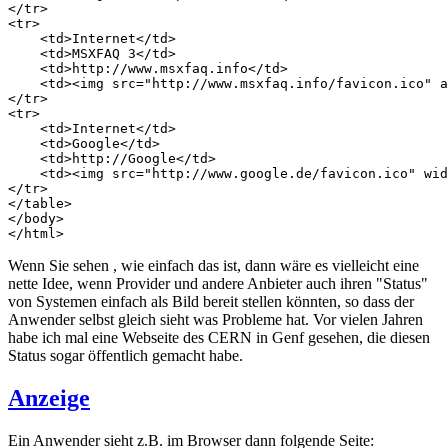
</tr>

<tr>

    <td>Internet</td>

    <td>MSXFAQ 3</td>

    <td>http://www.msxfaq.info</td>

    <td><img src="http://www.msxfaq.info/favicon.ico" a
</tr>

<tr>

    <td>Internet</td>

    <td>Google</td>

    <td>http://Google</td>

    <td><img src="http://www.google.de/favicon.ico" wid
</tr>

</table>

</body>

</html>
Wenn Sie sehen , wie einfach das ist, dann wäre es vielleicht eine
nette Idee, wenn Provider und andere Anbieter auch ihren "Status"
von Systemen einfach als Bild bereit stellen könnten, so dass der
Anwender selbst gleich sieht was Probleme hat. Vor vielen Jahren
habe ich mal eine Webseite des CERN in Genf gesehen, die diesen
Status sogar öffentlich gemacht habe.
Anzeige
Ein Anwender sieht z.B. im Browser dann folgende Seite: