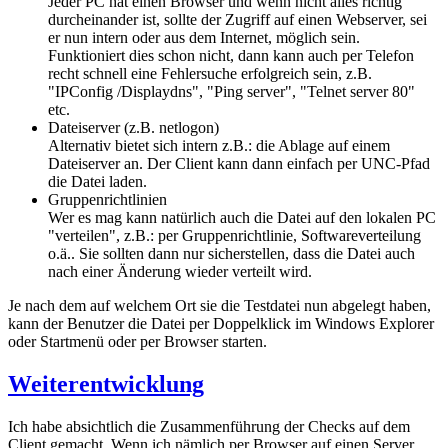
Jeder PC hat einen Browser und wenn nicht alles richtig
durcheinander ist, sollte der Zugriff auf einen Webserver, sei
er nun intern oder aus dem Internet, möglich sein.
Funktioniert dies schon nicht, dann kann auch per Telefon
recht schnell eine Fehlersuche erfolgreich sein, z.B.
"IPConfig /Displaydns", "Ping server", "Telnet server 80"
etc.
Dateiserver (z.B. netlogon)
Alternativ bietet sich intern z.B.: die Ablage auf einem
Dateiserver an. Der Client kann dann einfach per UNC-Pfad
die Datei laden.
Gruppenrichtlinien
Wer es mag kann natürlich auch die Datei auf den lokalen PC
"verteilen", z.B.: per Gruppenrichtlinie, Softwareverteilung
o.ä.. Sie sollten dann nur sicherstellen, dass die Datei auch
nach einer Änderung wieder verteilt wird.
Je nach dem auf welchem Ort sie die Testdatei nun abgelegt haben,
kann der Benutzer die Datei per Doppelklick im Windows Explorer
oder Startmenü oder per Browser starten.
Weiterentwicklung
Ich habe absichtlich die Zusammenführung der Checks auf dem
Client gemacht. Wenn ich nämlich per Browser auf einen Server