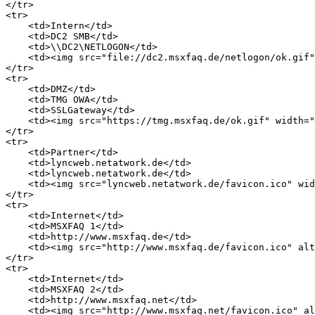
</tr>

<tr>

    <td>Intern</td>

    <td>DC2 SMB</td>

    <td>\\DC2\NETLOGON</td>

    <td><img src="file://dc2.msxfaq.de/netlogon/ok.gif"
</tr>

<tr>

    <td>DMZ</td>

    <td>TMG OWA</td>

    <td>SSLGateway</td>

    <td><img src="https://tmg.msxfaq.de/ok.gif" width="
</tr>

<tr>

    <td>Partner</td>

    <td>lyncweb.netatwork.de</td>

    <td>lyncweb.netatwork.de</td>

    <td><img src="lyncweb.netatwork.de/favicon.ico" wid
</tr>

<tr>

    <td>Internet</td>

    <td>MSXFAQ 1</td>

    <td>http://www.msxfaq.de</td>

    <td><img src="http://www.msxfaq.de/favicon.ico" alt
</tr>

<tr>

    <td>Internet</td>

    <td>MSXFAQ 2</td>

    <td>http://www.msxfaq.net</td>

    <td><img src="http://www.msxfaq.net/favicon.ico" al