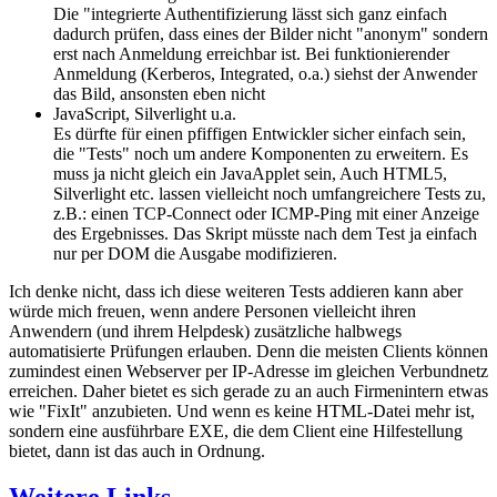
Die "integrierte Authentifizierung lässt sich ganz einfach
dadurch prüfen, dass eines der Bilder nicht "anonym" sondern
erst nach Anmeldung erreichbar ist. Bei funktionierender
Anmeldung (Kerberos, Integrated, o.a.) siehst der Anwender
das Bild, ansonsten eben nicht
JavaScript, Silverlight u.a.
Es dürfte für einen pfiffigen Entwickler sicher einfach sein,
die "Tests" noch um andere Komponenten zu erweitern. Es
muss ja nicht gleich ein JavaApplet sein, Auch HTML5,
Silverlight etc. lassen vielleicht noch umfangreichere Tests zu,
z.B.: einen TCP-Connect oder ICMP-Ping mit einer Anzeige
des Ergebnisses. Das Skript müsste nach dem Test ja einfach
nur per DOM die Ausgabe modifizieren.
Ich denke nicht, dass ich diese weiteren Tests addieren kann aber
würde mich freuen, wenn andere Personen vielleicht ihren
Anwendern (und ihrem Helpdesk) zusätzliche halbwegs
automatisierte Prüfungen erlauben. Denn die meisten Clients können
zumindest einen Webserver per IP-Adresse im gleichen Verbundnetz
erreichen. Daher bietet es sich gerade zu an auch Firmenintern etwas
wie "FixIt" anzubieten. Und wenn es keine HTML-Datei mehr ist,
sondern eine ausführbare EXE, die dem Client eine Hilfestellung
bietet, dann ist das auch in Ordnung.