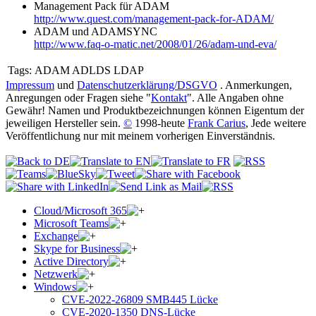
Management Pack für ADAM
http://www.quest.com/management-pack-for-ADAM/
ADAM und ADAMSYNC
http://www.faq-o-matic.net/2008/01/26/adam-und-eva/
Tags:
ADAM ADLDS LDAP
Impressum
und
Datenschutzerklärung/DSGVO
. Anmerkungen,
Anregungen oder Fragen siehe "
Kontakt
". Alle Angaben ohne
Gewähr! Namen und Produktbezeichnungen können Eigentum der
jeweiligen Hersteller sein.
©
1998-heute
Frank Carius
, Jede weitere
Veröffentlichung nur mit meinem vorherigen Einverständnis.
Cloud/Microsoft 365
Microsoft Teams
Exchange
Skype for Business
Active Directory
Netzwerk
Windows
CVE-2022-26809 SMB445 Lücke
CVE-2020-1350 DNS-Lücke