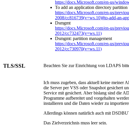
https://docs.Microsoft.com/en-us/windows
To add an application directory partitio
https://docs.Microsoft.com/en-us/previ
2008/cc816739(v=ws.10)#to-add-an-applic
Dsmgmt
https://docs.Microsoft.com/en-us/previ
2012/cc732473(v=ws.11)
Dsmgmt: partition management
https://docs.Microsoft.com/en-us/previ
2012/cc730970(v=ws.11)
TLS/SSL
Beachten Sie zur Einrichtung von LDAPS b
it
t
Ich muss zugeben, dass aktuell keine meiner 
die Server per VSS oder Snapshot gesichert u
Service mit gesichert. Aber bislang sind die 
Programme aufbereitet und vorgehalten werden
installieren und die Daten wieder zu importiere
Allerdings können natürlich auch mit DSDBUT
Das Zielverzeichnis muss leer sein.