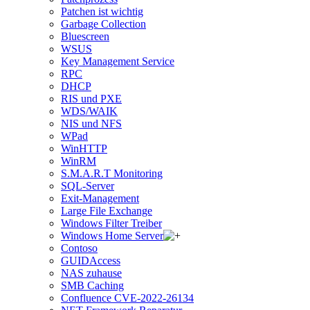
Patchen ist wichtig
Garbage Collection
Bluescreen
WSUS
Key Management Service
RPC
DHCP
RIS und PXE
WDS/WAIK
NIS und NFS
WPad
WinHTTP
WinRM
S.M.A.R.T Monitoring
SQL-Server
Exit-Management
Large File Exchange
Windows Filter Treiber
Windows Home Server
Contoso
GUIDAccess
NAS zuhause
SMB Caching
Confluence CVE-2022-26134