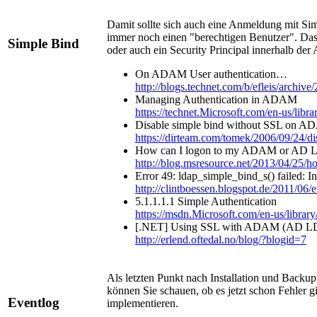
Damit sollte sich auch eine Anmeldung mit Sim
immer noch einen "berechtigen Benutzer". D
Simple Bind
oder auch ein Security Principal innerhalb 
On ADAM User authentication…
http://blogs.technet.com/b/efleis/archiv
Managing Authentication in ADAM
https://technet.Microsoft.com/en-us/lib
Disable simple bind without SSL on 
https://dirteam.com/tomek/2006/09/24/di
How can I logon to my ADAM or AD 
http://blog.msresource.net/2013/04/25/
Error 49: ldap_simple_bind_s() failed: In
http://clintboessen.blogspot.de/2011/06/
5.1.1.1.1 Simple Authentication
https://msdn.Microsoft.com/en-us/librar
[.NET] Using SSL with ADAM (AD L
http://erlend.oftedal.no/blog/?blogid=7
Als letzten Punkt nach Installation und Backu
können Sie schauen, ob es jetzt schon Fehler g
Eventlog
implementieren.