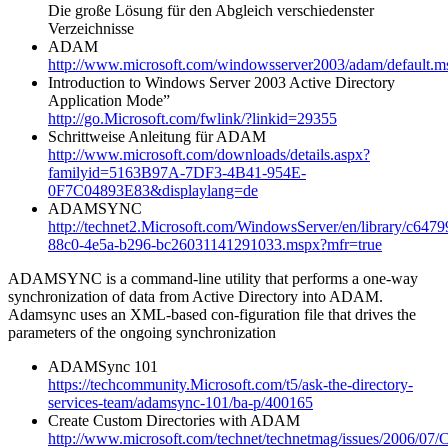
Die große Lösung für den Abgleich verschiedenster
Verzeichnisse
ADAM
http://www.microsoft.com/windowsserver2003/adam/default.m
Introduction to Windows Server 2003 Active Directory
Application Mode”
http://go.Microsoft.com/fwlink/?linkid=29355
Schrittweise Anleitung für ADAM
http://www.microsoft.com/downloads/details.aspx?
familyid=5163B97A-7DF3-4B41-954E-
0F7C04893E83&displaylang=de
ADAMSYNC
http://technet2.Microsoft.com/WindowsServer/en/library/c6479
88c0-4e5a-b296-bc26031141291033.mspx?mfr=true
ADAMSYNC is a command-line utility that performs a one-way
synchronization of data from Active Directory into ADAM.
Adamsync uses an XML-based con-figuration file that drives the
parameters of the ongoing synchronization
ADAMSync 101
https://techcommunity.Microsoft.com/t5/ask-the-directory-
services-team/adamsync-101/ba-p/400165
Create Custom Directories with ADAM
http://www.microsoft.com/technet/technetmag/issues/2006/07/