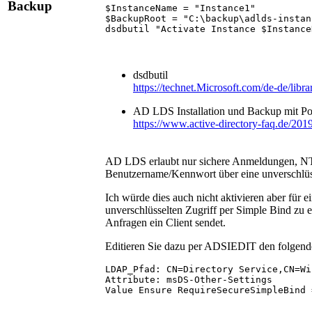
Backup
$InstanceName = "Instance1"

$BackupRoot = "C:\backup\adlds-instanc
dsdbutil "Activate Instance $Instance
dsdbutil
https://technet.Microsoft.com/de-de
AD LDS Installation und Backup mit Po
https://www.active-directory-faq.de/2019
AD LDS erlaubt nur sichere Anmeldungen, NT
Benutzername/Kennwort über eine unverschlüsse
Ich würde dies auch nicht aktivieren aber für 
unverschlüsselten Zugriff per Simple Bind zu
Anfragen ein Client sendet.
Editieren Sie dazu per ADSIEDIT den folge
LDAP_Pfad: CN=Directory Service,CN=Wi
Attribute: msDS-Other-Settings

Value Ensure RequireSecureSimpleBind 