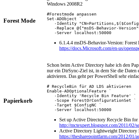
Windows 2008R2
#Forestmode anpassen

Set-ADObject `

Forest Mode
   -Identity "CN=Partitions,$($Config
   -Replace @{"msDS-Behavior-Version"=
   -Server localhost:50000
6.1.4.4 msDS-Behavior-Version: Forest 
https://docs.Microsoft.com/en-us/open
Schon beim Active Directory habe ich den Pap
nur ein DirSync-Ziel ist, in dem Sie die Daten
aktivieren. Das geht per PowerShell sehr einfa
# RecycleBin für AD LDS aktivieren

Enable-ADOptionalFeature `

   -Identity 'Recycle Bin Feature' `

Papierkorb
   -Scope ForestOrConfigurationSet `

   -Target $ConfigNC `

   -Server localhost:50000
Set up Active Directory Recycle Bin f
http://mctexpert.blogspot.com/2011/02/se
Active Directory Lightweight Directory
https://thesharepointfarm.com/2012/01/ac