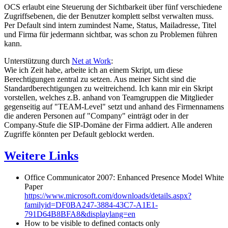
OCS erlaubt eine Steuerung der Sichtbarkeit über fünf verschiedene
Zugriffsebenen, die der Benutzer komplett selbst verwalten muss.
Per Default sind intern zumindest Name, Status, Mailadresse, Titel
und Firma für jedermann sichtbar, was schon zu Problemen führen
kann.
Unterstützung durch
Net at Work
:
Wie ich Zeit habe, arbeite ich an einem Skript, um diese
Berechtigungen zentral zu setzen. Aus meiner Sicht sind die
Standardberechtigungen zu weitreichend. Ich kann mir ein Skript
vorstellen, welches z.B. anhand von Teamgruppen die Mitglieder
gegenseitig auf "TEAM-Level" setzt und anhand des Firmennamens
die anderen Personen auf "Company" einträgt oder in der
Company-Stufe die SIP-Domäne der Firma addiert. Alle anderen
Zugriffe könnten per Default geblockt werden.
Weitere Links
Office Communicator 2007: Enhanced Presence Model White
Paper
https://www.microsoft.com/downloads/details.aspx?
familyid=DF0BA247-3884-43C7-A1E1-
791D64B8BFA8&displaylang=en
How to be visible to defined contacts only