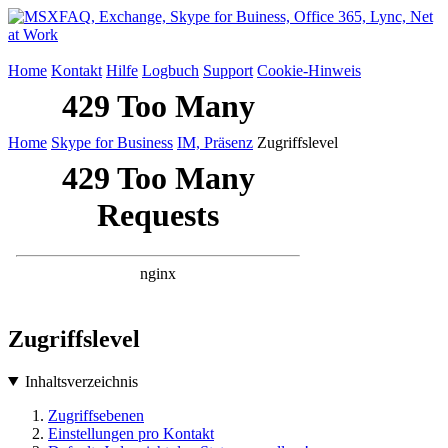
Home
Kontakt
Hilfe
Logbuch
Support
Cookie-Hinweis
Home
Skype for Business
IM, Präsenz
Zugriffslevel
Zugriffslevel
Inhaltsverzeichnis
Zugriffsebenen
Einstellungen pro Kontakt