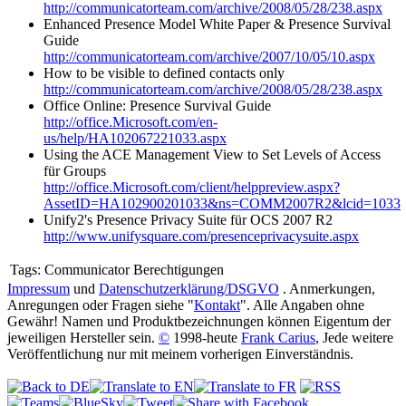
http://communicatorteam.com/archive/2008/05/28/238.aspx
Enhanced Presence Model White Paper & Presence Survival
Guide
http://communicatorteam.com/archive/2007/10/05/10.aspx
How to be visible to defined contacts only
http://communicatorteam.com/archive/2008/05/28/238.aspx
Office Online: Presence Survival Guide
http://office.Microsoft.com/en-
us/help/HA102067221033.aspx
Using the ACE Management View to Set Levels of Access
für Groups
http://office.Microsoft.com/client/helppreview.aspx?
AssetID=HA102900201033&ns=COMM2007R2&lcid=1033
Unify2's Presence Privacy Suite für OCS 2007 R2
http://www.unifysquare.com/presenceprivacysuite.aspx
Tags:
Communicator Berechtigungen
Impressum
und
Datenschutzerklärung/DSGVO
. Anmerkungen,
Anregungen oder Fragen siehe "
Kontakt
". Alle Angaben ohne
Gewähr! Namen und Produktbezeichnungen können Eigentum der
jeweiligen Hersteller sein.
©
1998-heute
Frank Carius
, Jede weitere
Veröffentlichung nur mit meinem vorherigen Einverständnis.