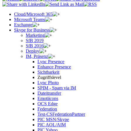
Cloud/Microsoft 365
Microsoft Teams
Exchange
Skype for Business
Marketing
SfB 2019
SfB 2016
Deploy
IM, Präsenz
Lync Presence
Enhance Presence
Sichtbarkeit
Zugriffslevel
Lync Photo
SPIM - Spam via IM
Dateitransfer
Emotiicons
OCS Edge
Federation
Test-CSFederationPartner
PIC MSN/Skype
PIC AOL/AIM
PIC Yahoo