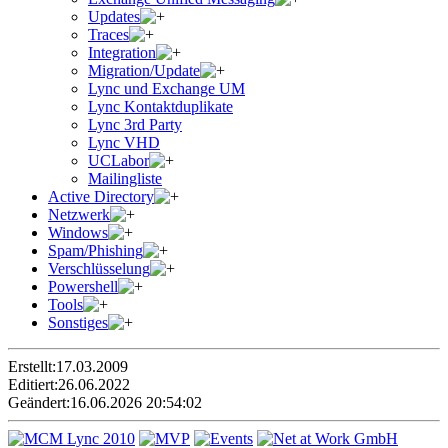
Updates
Traces
Integration
Migration/Update
Lync und Exchange UM
Lync Kontaktduplikate
Lync 3rd Party
Lync VHD
UCLabor
Mailingliste
Active Directory
Netzwerk
Windows
Spam/Phishing
Verschlüsselung
Powershell
Tools
Sonstiges
Erstellt:
17.03.2009
Editiert:
26.06.2022
Geändert:
16.06.2026 20:54:02