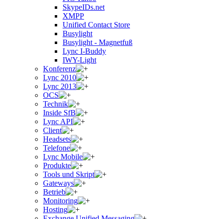
SkypeIDs.net
XMPP
Unified Contact Store
Busylight
Busylight - Magnetfuß
Lync I-Buddy
IWY-Light
Konferenz
Lync 2010
Lync 2013
OCS
Technik
Inside SfB
Lync API
Client
Headsets
Telefone
Lync Mobile
Produkte
Tools und Skript
Gateways
Betrieb
Monitoring
Hosting
Exchange Unified Messaging