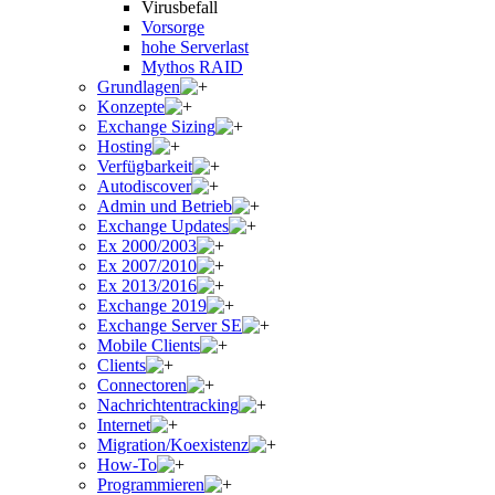
Virusbefall
Vorsorge
hohe Serverlast
Mythos RAID
Grundlagen
Konzepte
Exchange Sizing
Hosting
Verfügbarkeit
Autodiscover
Admin und Betrieb
Exchange Updates
Ex 2000/2003
Ex 2007/2010
Ex 2013/2016
Exchange 2019
Exchange Server SE
Mobile Clients
Clients
Connectoren
Nachrichtentracking
Internet
Migration/Koexistenz
How-To
Programmieren