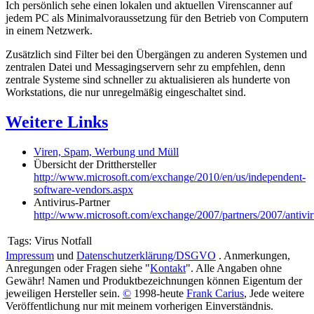
Ich persönlich sehe einen lokalen und aktuellen Virenscanner auf
jedem PC als Minimalvoraussetzung für den Betrieb von Computern
in einem Netzwerk.
Zusätzlich sind Filter bei den Übergängen zu anderen Systemen und
zentralen Datei und Messagingservern sehr zu empfehlen, denn
zentrale Systeme sind schneller zu aktualisieren als hunderte von
Workstations, die nur unregelmäßig eingeschaltet sind.
Weitere Links
Viren, Spam, Werbung und Müll
Übersicht der Dritthersteller
http://www.microsoft.com/exchange/2010/en/us/independent-
software-vendors.aspx
Antivirus-Partner
http://www.microsoft.com/exchange/2007/partners/2007/antivi
Tags:
Virus Notfall
Impressum
und
Datenschutzerklärung/DSGVO
. Anmerkungen,
Anregungen oder Fragen siehe "
Kontakt
". Alle Angaben ohne
Gewähr! Namen und Produktbezeichnungen können Eigentum der
jeweiligen Hersteller sein.
©
1998-heute
Frank Carius
, Jede weitere
Veröffentlichung nur mit meinem vorherigen Einverständnis.