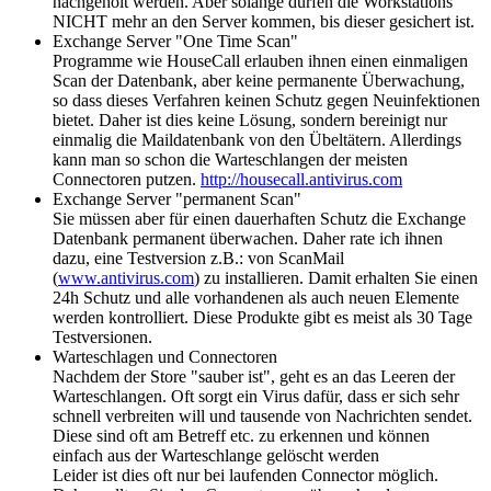
nachgeholt werden. Aber solange dürfen die Workstations
NICHT mehr an den Server kommen, bis dieser gesichert ist.
Exchange Server "One Time Scan"
Programme wie HouseCall erlauben ihnen einen einmaligen
Scan der Datenbank, aber keine permanente Überwachung,
so dass dieses Verfahren keinen Schutz gegen Neuinfektionen
bietet. Daher ist dies keine Lösung, sondern bereinigt nur
einmalig die Maildatenbank von den Übeltätern. Allerdings
kann man so schon die Warteschlangen der meisten
Connectoren putzen.
http://housecall.antivirus.com
Exchange Server "permanent Scan"
Sie müssen aber für einen dauerhaften Schutz die Exchange
Datenbank permanent überwachen. Daher rate ich ihnen
dazu, eine Testversion z.B.: von ScanMail
(
www.antivirus.com
) zu installieren. Damit erhalten Sie einen
24h Schutz und alle vorhandenen als auch neuen Elemente
werden kontrolliert. Diese Produkte gibt es meist als 30 Tage
Testversionen.
Warteschlagen und Connectoren
Nachdem der Store "sauber ist", geht es an das Leeren der
Warteschlangen. Oft sorgt ein Virus dafür, dass er sich sehr
schnell verbreiten will und tausende von Nachrichten sendet.
Diese sind oft am Betreff etc. zu erkennen und können
einfach aus der Warteschlange gelöscht werden
Leider ist dies oft nur bei laufenden Connector möglich.