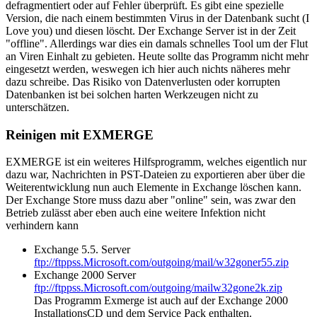
defragmentiert oder auf Fehler überprüft. Es gibt eine spezielle
Version, die nach einem bestimmten Virus in der Datenbank sucht (I
Love you) und diesen löscht. Der Exchange Server ist in der Zeit
"offline". Allerdings war dies ein damals schnelles Tool um der Flut
an Viren Einhalt zu gebieten. Heute sollte das Programm nicht mehr
eingesetzt werden, weswegen ich hier auch nichts näheres mehr
dazu schreibe. Das Risiko von Datenverlusten oder korrupten
Datenbanken ist bei solchen harten Werkzeugen nicht zu
unterschätzen.
Reinigen mit EXMERGE
EXMERGE ist ein weiteres Hilfsprogramm, welches eigentlich nur
dazu war, Nachrichten in PST-Dateien zu exportieren aber über die
Weiterentwicklung nun auch Elemente in Exchange löschen kann.
Der Exchange Store muss dazu aber "online" sein, was zwar den
Betrieb zulässt aber eben auch eine weitere Infektion nicht
verhindern kann
Exchange 5.5. Server
ftp://ftppss.Microsoft.com/outgoing/mail/w32goner55.zip
Exchange 2000 Server
ftp://ftppss.Microsoft.com/outgoing/mailw32gone2k.zip
Das Programm Exmerge ist auch auf der Exchange 2000
InstallationsCD und dem Service Pack enthalten.