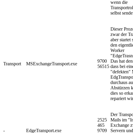
wenn die
Transportrol
selbst sende
Dieser Proze
zwar der Tr
aber startet 
den eigentl
Worker
"EdgeTrasns
9700
Das hat den 
Transport
MSExchangeTransport.exe
56515
dass bei ein
"defekten" 
EdgTranspo
durchaus a
Abstürzen 
dies so erk
repariert wi
Der Transpo
2525
Mails im "I
465
Exchange z
-
EdgeTransport.exe
9709
Servern un