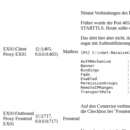
Nimmt Verbindungen des 
Früher wurde der Port 46
STARTTLS. Heute sollte d
Das stört hier aber nicht, 
sogar mit Authentifizierun
EX01\Client
{[::]:465,
Mailbox
[PS] C:\>Get-ReceiveC
Proxy EX01
0.0.0.0:465}
AuthMechanism       :
Banner              :
Bindings            :
Fqdn                :
Enabled             : 
PermissionGroups    :
RemoteIPRanges      :
TransportRole       :
Auf den Connector verbind
die Checkbox bei "Fronte
EX01\Outbound
{[::]:717,
Proxy Frontend
Frontend
0.0.0.0:717}
EX01