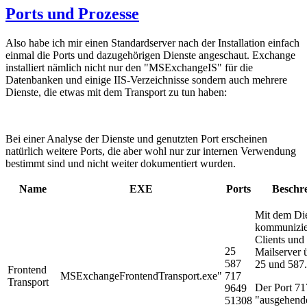
Ports und Prozesse
Also habe ich mir einen Standardserver nach der Installation einfach
einmal die Ports und dazugehörigen Dienste angeschaut. Exchange
installiert nämlich nicht nur den "MSExchangeIS" für die
Datenbanken und einige IIS-Verzeichnisse sondern auch mehrere
Dienste, die etwas mit dem Transport zu tun haben:
Bei einer Analyse der Dienste und genutzten Port erscheinen
natürlich weitere Ports, die aber wohl nur zur internen Verwendung
bestimmt sind und nicht weiter dokumentiert wurden.
Name
EXE
Ports
Beschr
Mit dem Di
kommunizie
Clients und
25
Mailserver 
587
25 und 587.
Frontend
MSExchangeFrontendTransport.exe"
717
Transport
Der Port 717
9649
"ausgehend
51308