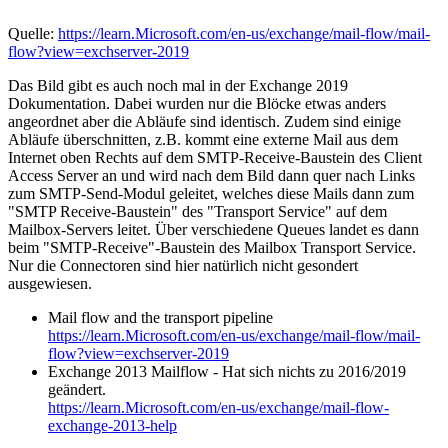
Quelle:
https://learn.Microsoft.com/en-us/exchange/mail-flow/mail-
flow?view=exchserver-2019
Das Bild gibt es auch noch mal in der Exchange 2019
Dokumentation. Dabei wurden nur die Blöcke etwas anders
angeordnet aber die Abläufe sind identisch. Zudem sind einige
Abläufe überschnitten, z.B. kommt eine externe Mail aus dem
Internet oben Rechts auf dem SMTP-Receive-Baustein des Client
Access Server an und wird nach dem Bild dann quer nach Links
zum SMTP-Send-Modul geleitet, welches diese Mails dann zum
"SMTP Receive-Baustein" des "Transport Service" auf dem
Mailbox-Servers leitet. Über verschiedene Queues landet es dann
beim "SMTP-Receive"-Baustein des Mailbox Transport Service.
Nur die Connectoren sind hier natürlich nicht gesondert
ausgewiesen.
Mail flow and the transport pipeline
https://learn.Microsoft.com/en-us/exchange/mail-flow/mail-
flow?view=exchserver-2019
Exchange 2013 Mailflow - Hat sich nichts zu 2016/2019
geändert.
https://learn.Microsoft.com/en-us/exchange/mail-flow-
exchange-2013-help