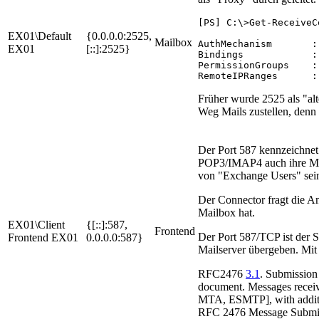
[PS] C:\>Get-ReceiveC
EX01\Default
{0.0.0.0:2525,
Mailbox
AuthMechanism       :
EX01
[::]:2525}
Bindings            :
PermissionGroups    :
RemoteIPRanges      :
Früher wurde 2525 als "al
Weg Mails zustellen, denn
Der Port 587 kennzeichne
POP3/IMAP4 auch ihre Ma
von "Exchange Users" sei
Der Connector fragt die A
Mailbox hat.
EX01\Client
{[::]:587,
Frontend
Der Port 587/TCP ist der S
Frontend EX01
0.0.0.0:587}
Mailserver übergeben. Mit
RFC2476
3.1
. Submission 
document. Messages receiv
MTA, ESMTP], with addition
RFC 2476 Message Submi