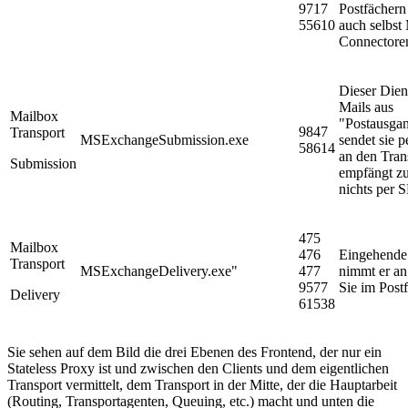
9717
Postfächern
55610
auch selbst
Connectore
Dieser Diens
Mails aus
Mailbox
"Postausga
9847
Transport
MSExchangeSubmission.exe
sendet sie 
58614
an den Tran
Submission
empfängt z
nichts per
475
Mailbox
476
Eingehende
Transport
MSExchangeDelivery.exe"
477
nimmt er an
9577
Sie im Post
Delivery
61538
Sie sehen auf dem Bild die drei Ebenen des Frontend, der nur ein
Stateless Proxy ist und zwischen den Clients und dem eigentlichen
Transport vermittelt, dem Transport in der Mitte, der die Hauptarbeit
(Routing, Transportagenten, Queuing, etc.) macht und unten die