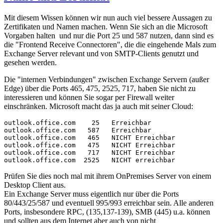
Mit diesem Wissen können wir nun auch viel bessere Aussagen zu
Zertifikaten und Namen machen. Wenn Sie sich an die Microsoft
Vorgaben halten und nur die Port 25 und 587 nutzen, dann sind es
die "Frontend Receive Connectoren", die die eingehende Mals zum
Exchange Server relevant und von SMTP-Clients genutzt und
gesehen werden.
Die "internen Verbindungen" zwischen Exchange Servern (außer
Edge) über die Ports 465, 475, 2525, 717, haben Sie nicht zu
interessieren und können Sie sogar per Firewall weiter
einschränken. Microsoft macht das ja auch mit seiner Cloud:
outlook.office.com    25   Erreichbar

outlook.office.com   587   Erreichbar

outlook.office.com   465   NICHT Erreichbar

outlook.office.com   475   NICHT Erreichbar

outlook.office.com   717   NICHT Erreichbar

outlook.office.com  2525   NICHT erreichbar
Prüfen Sie dies noch mal mit ihrem OnPremises Server von einem
Desktop Client aus.
Ein Exchange Server muss eigentlich nur über die Ports
80/443/25/587 und eventuell 995/993 erreichbar sein. Alle anderen
Ports, insbesondere RPC, (135,137-139), SMB (445) u.a. können
und sollten aus dem Internet aber auch von nicht