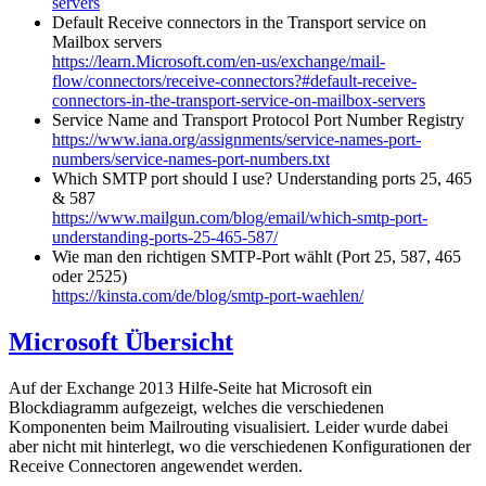
servers
Default Receive connectors in the Transport service on
Mailbox servers
https://learn.Microsoft.com/en-us/exchange/mail-
flow/connectors/receive-connectors?#default-receive-
connectors-in-the-transport-service-on-mailbox-servers
Service Name and Transport Protocol Port Number Registry
https://www.iana.org/assignments/service-names-port-
numbers/service-names-port-numbers.txt
Which SMTP port should I use? Understanding ports 25, 465
& 587
https://www.mailgun.com/blog/email/which-smtp-port-
understanding-ports-25-465-587/
Wie man den richtigen SMTP-Port wählt (Port 25, 587, 465
oder 2525)
https://kinsta.com/de/blog/smtp-port-waehlen/
Microsoft Übersicht
Auf der Exchange 2013 Hilfe-Seite hat Microsoft ein
Blockdiagramm aufgezeigt, welches die verschiedenen
Komponenten beim Mailrouting visualisiert. Leider wurde dabei
aber nicht mit hinterlegt, wo die verschiedenen Konfigurationen der
Receive Connectoren angewendet werden.