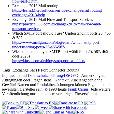
flow-part-3.html
Exchange 2013 Mail routing
https://learn.Microsoft.com/en-us/exchange/mail-routing-
exchange-2013-help
Exchange 2019 Mail Flow and Transport Services
https://practical365.com/exchange-2019-mail-flow-and-
transport-services/
Which SMTP port should I use? Understanding ports 25, 465
& 587
https://www.mailgun.com/blog/email/which-smtp-port-
understanding-ports-25-465-587/
Wie man den richtigen SMTP-Port wählt (Port 25, 587, 465
oder 2525)
https://kinsta.com/de/blog/smtp-port-waehlen/
Tags:
Exchange SMTP Port Connector Routing
Impressum
und
Datenschutzerklärung/DSGVO
. Anmerkungen,
Anregungen oder Fragen siehe "
Kontakt
". Alle Angaben ohne
Gewähr! Namen und Produktbezeichnungen können Eigentum der
jeweiligen Hersteller sein.
©
1998-heute
Frank Carius
, Jede weitere
Veröffentlichung nur mit meinem vorherigen Einverständnis.