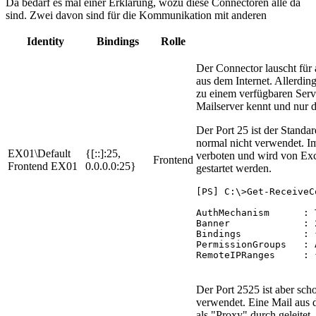
Da bedarf es mal einer Erklärung, wozu diese Connectoren alle da
sind. Zwei davon sind für die Kommunikation mit anderen
Identity
Bindings
Rolle
Der Connector lauscht für 
aus dem Internet. Allerdin
zu einem verfügbaren Server
Mailserver kennt und nur d
Der Port 25 ist der Stand
normal nicht verwendet. I
EX01\Default
{[::]:25,
verboten und wird von Ex
Frontend
Frontend EX01
0.0.0.0:25}
gestartet werden.
[PS] C:\>Get-ReceiveC
AuthMechanism      : 
Banner             : 
Bindings           : 
PermissionGroups   : 
RemoteIPRanges     : 
Der Port 2525 ist aber sc
verwendet. Eine Mail aus 
als "Proxy" durch geleitet.