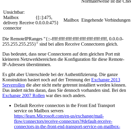
Normalerweise ist die Che
Unsichtbar:
Mailbox
{[::]:475,
Mailbox
Eingehende Verbindungen 
delivery Receive
0.0.0.0:475}
connector
Die RemoteIPRanges "{::-ffff:ffff:ffff:ffff:ffff:ffff:ffff:ffff, 0.0.0.0-
255.255.255.255}" sind bei allen Receive Connectoren gleich.
Das bedeutet, dass neue Connectoren auf dem gleichen Port mit
kleineren Netzwerkbereichen die Konfiguration für diese Remote-
IP-Adressen überstimmen.
Es gibt aber Unterschiede bei der Authentifizierung. Die ganze
Konstruktion basiert noch auf der Trennung der
Exchange 2013
Serverrollen
die aber nicht mehr getrennt installiert werden können.
Das ändert nichts daran, dass Sie dennoch vorhanden sind. Bei den
Exchange 2007 Rollen
war dies noch anders.
Default Receive connectors in the Front End Transport
service on Mailbox servers
https://learn.Microsoft.com/en-us/exchange/mail-
flow/connectors/receive-connectors?#default-receive-
connectors-in-the-front-end-transport-service-on-mailbox-