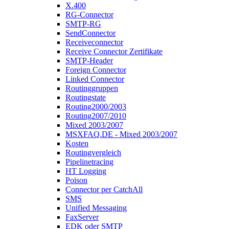
X.400
RG-Connector
SMTP-RG
SendConnector
Receiveconnector
Receive Connector Zertifikate
SMTP-Header
Foreign Connector
Linked Connector
Routinggruppen
Routingstate
Routing2000/2003
Routing2007/2010
Mixed 2003/2007
MSXFAQ.DE - Mixed 2003/2007
Kosten
Routingvergleich
Pipelinetracing
HT Logging
Poison
Connector per CatchAll
SMS
Unified Messaging
FaxServer
EDK oder SMTP