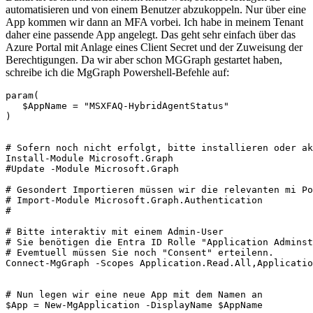
automatisieren und von einem Benutzer abzukoppeln. Nur über eine
App kommen wir dann an MFA vorbei. Ich habe in meinem Tenant
daher eine passende App angelegt. Das geht sehr einfach über das
Azure Portal mit Anlage eines Client Secret und der Zuweisung der
Berechtigungen. Da wir aber schon MGGraph gestartet haben,
schreibe ich die MgGraph Powershell-Befehle auf:
param(

   $AppName = "MSXFAQ-HybridAgentStatus"

)

# Sofern noch nicht erfolgt, bitte installieren oder ak
Install-Module Microsoft.Graph

#Update -Module Microsoft.Graph

# Gesondert Importieren müssen wir die relevanten mi Po
# Import-Module Microsoft.Graph.Authentication

# 

# Bitte interaktiv mit einem Admin-User 

# Sie benötigen die Entra ID Rolle "Application Adminst
# Evemtuell müssen Sie noch "Consent" erteilenn.

Connect-MgGraph -Scopes Application.Read.All,Applicatio
# Nun legen wir eine neue App mit dem Namen an

$App = New-MgApplication -DisplayName $AppName 
