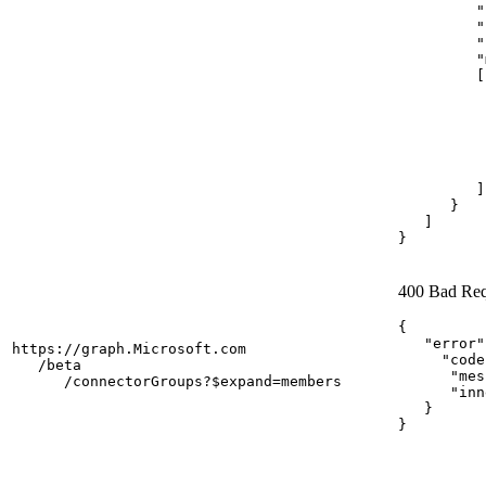
         "
         "
         "
         "
         [

          
          
          
          
          
          
         ]

      }

   ]

}
400 Bad Req
{

   "error"
https://graph.Microsoft.com

     "code
   /beta

      "mes
      /connectorGroups?$expand=members
      "inn
   }

}