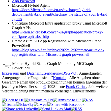
App Password
Microsoft Hybrid Agent
https://docs.Microsoft.com/en-us/exchange/hybrid-
deployment/hybrid-agent#checking-the-status-of-your-hybrid-
agents
Configure Microsoft Entra application proxy using Microsoft
Graph APIs
https://learn.Microsoft.com/en-us/graph/application-proxy-
configure-api?tabs=http
Create Azure AD App Registration with Microsoft.Graph
PowerShell
https://blog.icewolf.ch/archive/2022/12/02/create-azure-ad-
app-registration-with-Microsoft-graph-powershell
ModernHybrid Status Graph Monitoring MGGraph
Tags:
PowerShell
Impressum
und
Datenschutzerklärung/DSGVO
. Anmerkungen,
Anregungen oder Fragen siehe "
Kontakt
". Alle Angaben ohne
Gewähr! Namen und Produktbezeichnungen können Eigentum der
jeweiligen Hersteller sein.
©
1998-heute
Frank Carius
, Jede weitere
Veröffentlichung nur mit meinem vorherigen Einverständnis.