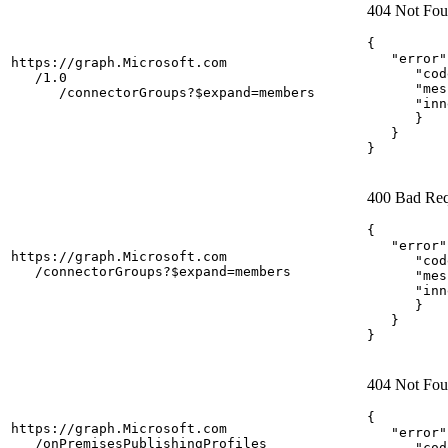
404 Not Fo
{

   "error"
https://graph.Microsoft.com

      "cod
   /1.0

      "mes
      /connectorGroups?$expand=members
      "inn
      }

   }

}
400 Bad Req
{

   "error"
https://graph.Microsoft.com

      "cod
   /connectorGroups?$expand=members
      "mes
      "inn
      }

   }

}
404 Not Fo
{

https://graph.Microsoft.com

   "error"
   /onPremisesPublishingProfiles

      "cod