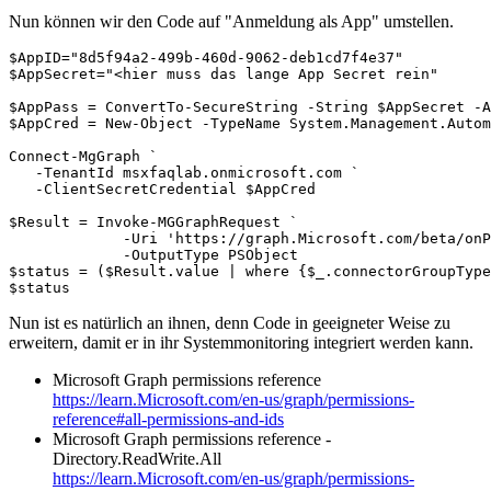
Nun können wir den Code auf "Anmeldung als App" umstellen.
$AppID="8d5f94a2-499b-460d-9062-deb1cd7f4e37"

$AppSecret="<hier muss das lange App Secret rein"

$AppPass = ConvertTo-SecureString -String $AppSecret -A
$AppCred = New-Object -TypeName System.Management.Autom
Connect-MgGraph `

   -TenantId msxfaqlab.onmicrosoft.com `

   -ClientSecretCredential $AppCred	

$Result = Invoke-MGGraphRequest `

             -Uri 'https://graph.Microsoft.com/beta/onP
             -OutputType PSObject 

$status = ($Result.value | where {$_.connectorGroupType
Nun ist es natürlich an ihnen, denn Code in geeigneter Weise zu
erweitern, damit er in ihr Systemmonitoring integriert werden kann.
Microsoft Graph permissions reference
https://learn.Microsoft.com/en-us/graph/permissions-
reference#all-permissions-and-ids
Microsoft Graph permissions reference -
Directory.ReadWrite.All
https://learn.Microsoft.com/en-us/graph/permissions-