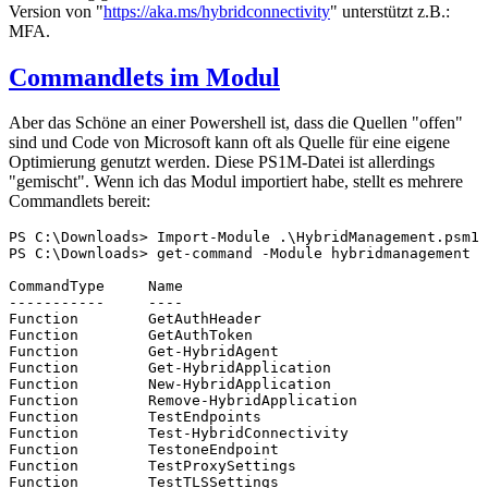
Version von "
https://aka.ms/hybridconnectivity
" unterstützt z.B.:
MFA.
Commandlets im Modul
Aber das Schöne an einer Powershell ist, dass die Quellen "offen"
sind und Code von Microsoft kann oft als Quelle für eine eigene
Optimierung genutzt werden. Diese PS1M-Datei ist allerdings
"gemischt". Wenn ich das Modul importiert habe, stellt es mehrere
Commandlets bereit:
PS C:\Downloads> Import-Module .\HybridManagement.psm1

PS C:\Downloads> get-command -Module hybridmanagement

CommandType     Name                                   
-----------     ----                                   
Function        GetAuthHeader                          
Function        GetAuthToken                           
Function        Get-HybridAgent                        
Function        Get-HybridApplication                  
Function        New-HybridApplication                  
Function        Remove-HybridApplication               
Function        TestEndpoints                          
Function        Test-HybridConnectivity                
Function        TestoneEndpoint                        
Function        TestProxySettings                      
Function        TestTLSSettings                        