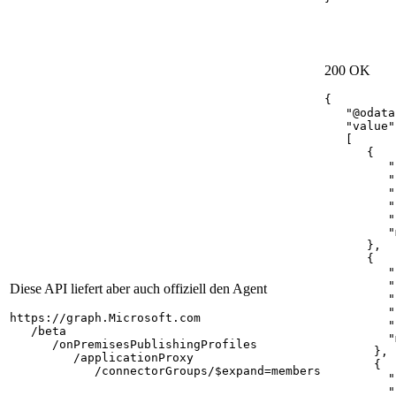
200 OK
{

   "@odata
   "value":
   [

      {

         "
         "
         "
         "
         "
         "
      },

      {

         "
         "
Diese API liefert aber auch offiziell den Agent
         "
         "
https://graph.Microsoft.com

         "
   /beta

         "
      /onPremisesPublishingProfiles

       },

         /applicationProxy

       {

            /connectorGroups/$expand=members
         "
         "