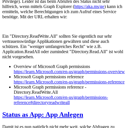
Privilege). Leider ist das beim Abrufen des Status nicht sehr
hilfreich, wenn mittels Graph Explorer (
https://aka.ms/ge
) kann ich
ermitteln, welche Berechtigungen ich zum Aufruf eines Service
benötige. Mit der URL erhalten wir:
Ein "Directory.ReadWrite.All" sollten Sie eigentlich nur sehr
vertrauenswürdige Applikationen gewähren und diese auch
schützen. Ein "weniger umfangreiches Recht" wie z.B.
Application.ReadAll oder zumindest "Directory.Read.All" ist wohl
nicht vorgesehen.
Overview of Microsoft Graph permissions
https://learn.Microsoft.com/en-us/graph/permissions-overview
Microsoft Graph permissions reference
https://learn.Microsoft.com/en-us/graph/permissions-reference
Microsoft Graph permissions reference -
Directory.ReadWrite.All
https://learn.Microsoft.com/en-us/graph/permissions-
reference#directoryreadwriteall
Status as App: App Anlegen
Damit ist es nun natürlich nicht mehr weit, solche Abfragen zu