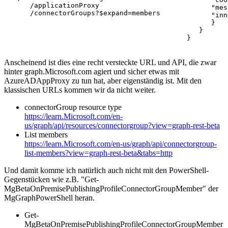
      /applicationProxy

      "mes
      /connectorGroups?$expand=members
      "inn
      }

   }

}
Anscheinend ist dies eine recht versteckte URL und API, die zwar
hinter graph.Microsoft.com agiert und sicher etwas mit
AzureADAppProxy zu tun hat, aber eigenständig ist. Mit den
klassischen URLs kommen wir da nicht weiter.
connectorGroup resource type
https://learn.Microsoft.com/en-
us/graph/api/resources/connectorgroup?view=graph-rest-beta
List members
https://learn.Microsoft.com/en-us/graph/api/connectorgroup-
list-members?view=graph-rest-beta&tabs=http
Und damit komme ich natürlich auch nicht mit den PowerShell-
Gegenstücken wie z.B. "Get-
MgBetaOnPremisePublishingProfileConnectorGroupMember" der
MgGraphPowerShell heran.
Get-
MgBetaOnPremisePublishingProfileConnectorGroupMember