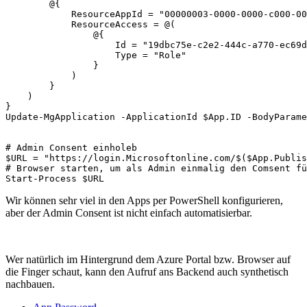
        @{

            ResourceAppId = "00000003-0000-0000-c000-00
            ResourceAccess = @(

                @{

                    Id = "19dbc75e-c2e2-444c-a770-ec69d
                    Type = "Role"

                }

            )

        }

    )

}

Update-MgApplication -ApplicationId $App.ID -BodyParame
# Admin Consent einholeb

$URL = "https://login.Microsoftonline.com/$($App.Publis
# Browser starten, um als Admin einmalig den Comsent fü
Start-Process $URL
Wir können sehr viel in den Apps per PowerShell konfigurieren,
aber der Admin Consent ist nicht einfach automatisierbar.
Wer natürlich im Hintergrund dem Azure Portal bzw. Browser auf
die Finger schaut, kann den Aufruf ans Backend auch synthetisch
nachbauen.