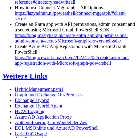
reference#directoryreadwriteall
How to use Connect-MgGraph – All Options
https://lazyadmin.nl/powershell/connect-mggraph/#client-
secret
Create an Entra app with API permissions, admin consent and
a secret using Microsoft Graph PowerShell SDK
https://blog.mastykarz.nl/create-entra-app-api-permissions-
admin-consent-secret-Microsoft-graph-powershell-sdk/
Create Azure AD App Registration with Microsoft.Graph
PowerShell
https://blog.icewolf.ch/archive/2022/12/02/create-azure-ad-
app-registration-with-Microsoft-graph-powershell
Weitere Links
HybridManagment.psm1
Graph und Exchange On-Premises
Exchange Hybrid
Exchange Hybrid Agent
HCW Logging
Azure AD Application Proxy
Authentifizierung im Wandel der Zeit
EOL MSOnline und AzureAD PowerShell
Get-O365Usage