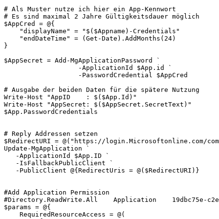
# Als Muster nutze ich hier ein App-Kennwort

# Es sind maximal 2 Jahre Gültigkeitsdauer möglich

$AppCred = @{

    "displayName" = "$($Appname)-Credentials"

    "endDateTime" = (Get-Date).AddMonths(24)

}

$AppSecret = Add-MgApplicationPassword `

                   -ApplicationId $App.id `

                   -PasswordCredential $AppCred

# Ausgabe der beiden Daten für die spätere Nutzung

Write-Host "AppID    : $($App.Id)"

Write-Host "AppSecret: $($AppSecret.SecretText)"

$App.PasswordCredentials

# Reply Addressen setzen

$RedirectURI = @("https://login.Microsoftonline.com/com
Update-MgApplication `

   -ApplicationId $App.ID `

   -IsFallbackPublicClient `

   -PublicClient @{RedirectUris = @($RedirectURI)}

#Add Application Permission

#Directory.ReadWrite.All    Application    19dbc75e-c2e
$params = @{

    RequiredResourceAccess = @(
