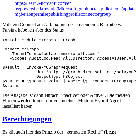
https://learn.Microsoft.com/en-
us/powershell/module/Microsoft.graph.beta.applications/update
mgbetaonpremisepublishingprofileconnectorgroup
Mit dem Connect am Anfang und der passenden URL mit etwas
Parsing habe ich aber des Status
Install-Module Microsoft.Graph

Connect-MgGraph `

   -TenantId msxfaqlab.onmicrosoft.com `

   -Scopes AuditLog.Read.All,Directory.AccessAsUser.All
$Result = Invoke-MGGraphRequest `

             -Uri 'https://graph.Microsoft.com/beta/onP
             -OutputType PSObject 

$status = ($Result.value | where {$_.connectorGroupType
Die Ausgabe ist dann einfach "Inactive" oder Active". Die meisten
Firmen werden immer nur genau einen Modern Hybrid Agent
installiert haben.
Berechtigungen
Es gilt auch hier das Prinzip der "geringsten Rechte" (Least