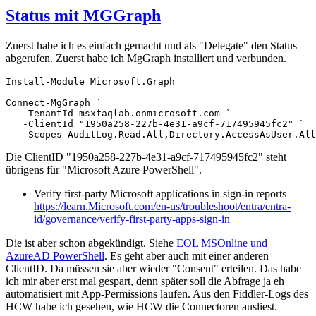
Status mit MGGraph
Zuerst habe ich es einfach gemacht und als "Delegate" den Status
abgerufen. Zuerst habe ich MgGraph installiert und verbunden.
Install-Module Microsoft.Graph

Connect-MgGraph `

   -TenantId msxfaqlab.onmicrosoft.com `

   -ClientId "1950a258-227b-4e31-a9cf-717495945fc2" `

   -Scopes AuditLog.Read.All,Directory.AccessAsUser.All
Die ClientID "1950a258-227b-4e31-a9cf-717495945fc2" steht
übrigens für "Microsoft Azure PowerShell".
Verify first-party Microsoft applications in sign-in reports
https://learn.Microsoft.com/en-us/troubleshoot/entra/entra-
id/governance/verify-first-party-apps-sign-in
Die ist aber schon abgekündigt. Siehe
EOL MSOnline und
AzureAD PowerShell
. Es geht aber auch mit einer anderen
ClientID. Da müssen sie aber wieder "Consent" erteilen. Das habe
ich mir aber erst mal gespart, denn später soll die Abfrage ja eh
automatisiert mit App-Permissions laufen. Aus den Fiddler-Logs des
HCW habe ich gesehen, wie HCW die Connectoren ausliest.