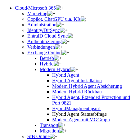
Cloud/Microsoft 365
Marketing
Copilot, ChatGPU u.a. KIs
Administration
Identity/DirSync
EntraID Cloud Sync
Authentifizierung
Verbindungen
Exchange Online
Betrieb
Hybrid
Modern Hybrid
Hybrid Agent
Hybrid Agent Installation
Modern Hybrid Agent Absicherung
Modern Hybrid Rückbau
Hybrid Agent, Extended Protection und
Port 9821
HybridManagment.psm1
Hybrid Agent Statusabfrage
Modern Agent mit MGGraph
Transport
Migration
SfB Online