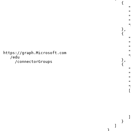
      {

         "
         "
         "
         "
         "
      },

      {

         "
         "
         "
         "
https://graph.Microsoft.com

         "
   /edu

      },

     /connectorGroups
      {

         "
         "
         "
         "
         "
         [

          
          
          
          
          
         ]

      }

   ]    

}
