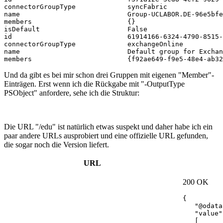
connectorGroupType             syncFabric

name                           Group-UCLABOR.DE-96e5bfe
members                        {}

isDefault                      False

id                             61914166-6324-4790-8515-
connectorGroupType             exchangeOnline

name                           Default group for Exchan
members                        {f92ae649-f9e5-48e4-ab32
Und da gibt es bei mir schon drei Gruppen mit eigenen "Member"-
Einträgen. Erst wenn ich die Rückgabe mit "-OutputType
PSObject" anfordere, sehe ich die Struktur:
Die URL "/edu" ist natürlich etwas suspekt und daher habe ich ein
paar andere URLs ausprobiert und eine offizielle URL gefunden,
die sogar noch die Version liefert.
URL
200 OK
{

   "@odata
   "value":
   [
