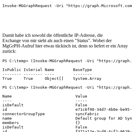
Invoke-MGGraphRequest -Uri "https://graph.Microsoft.com
Damit habe ich sowohl die öffentliche IP-Adresse, die
Exchange von mir sieht als auch einen "Status". Wobei der
MgGrPH-Aufruf hier etwas tückisch ist, denn so liefert er ein Array
zurück:
PS C:\temp> (Invoke-MGGraphRequest -Uri "https://graph.
IsPublic IsSerial Name        BaseType

-------- -------- ----        --------

True     True     Object[]    System.Array

PS C:\temp> (Invoke-MGGraphRequest -Uri "https://graph.
Name                           Value

----                           -----

isDefault                      False

id                             e71c6f90-34d7-4b0e-be95-
connectorGroupType             syncFabric

name                           Default group for AD Syn
members                        {}

isDefault                      False

id                             f371a12e-3cd8-4cf2-9629-