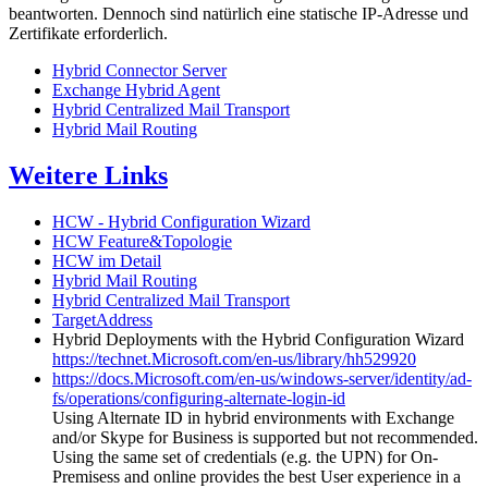
beantworten. Dennoch sind natürlich eine statische IP-Adresse und
Zertifikate erforderlich.
Hybrid Connector Server
Exchange Hybrid Agent
Hybrid Centralized Mail Transport
Hybrid Mail Routing
Weitere Links
HCW - Hybrid Configuration Wizard
HCW Feature&Topologie
HCW im Detail
Hybrid Mail Routing
Hybrid Centralized Mail Transport
TargetAddress
Hybrid Deployments with the Hybrid Configuration Wizard
https://technet.Microsoft.com/en-us/library/hh529920
https://docs.Microsoft.com/en-us/windows-server/identity/ad-
fs/operations/configuring-alternate-login-id
Using Alternate ID in hybrid environments with Exchange
and/or Skype for Business is supported but not recommended.
Using the same set of credentials (e.g. the UPN) for On-
Premisess and online provides the best User experience in a