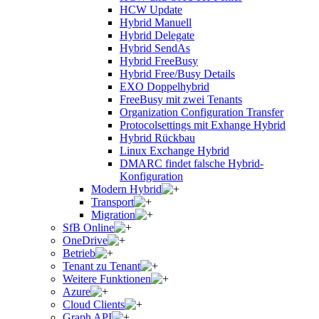
HCW Update
Hybrid Manuell
Hybrid Delegate
Hybrid SendAs
Hybrid FreeBusy
Hybrid Free/Busy Details
EXO Doppelhybrid
FreeBusy mit zwei Tenants
Organization Configuration Transfer
Protocolsettings mit Exhange Hybrid
Hybrid Rückbau
Linux Exchange Hybrid
DMARC findet falsche Hybrid-
Konfiguration
Modern Hybrid
Transport
Migration
SfB Online
OneDrive
Betrieb
Tenant zu Tenant
Weitere Funktionen
Azure
Cloud Clients
Graph API