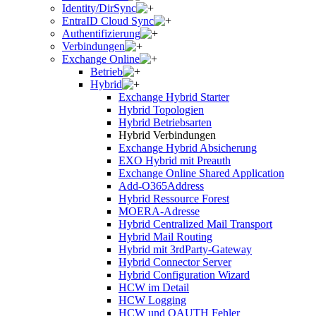
Identity/DirSync
EntraID Cloud Sync
Authentifizierung
Verbindungen
Exchange Online
Betrieb
Hybrid
Exchange Hybrid Starter
Hybrid Topologien
Hybrid Betriebsarten
Hybrid Verbindungen
Exchange Hybrid Absicherung
EXO Hybrid mit Preauth
Exchange Online Shared Application
Add-O365Address
Hybrid Ressource Forest
MOERA-Adresse
Hybrid Centralized Mail Transport
Hybrid Mail Routing
Hybrid mit 3rdParty-Gateway
Hybrid Connector Server
Hybrid Configuration Wizard
HCW im Detail
HCW Logging
HCW und OAUTH Fehler