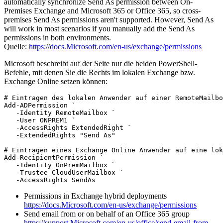
automatically synchronize Send As permission between On-
Premises Exchange and Microsoft 365 or Office 365, so cross-
premises Send As permissions aren't supported. However, Send As
will work in most scenarios if you manually add the Send As
permissions in both environments.
Quelle:
https://docs.Microsoft.com/en-us/exchange/permissions
Microsoft beschreibt auf der Seite nur die beiden PowerShell-
Befehle, mit denen Sie die Rechts im lokalen Exchange bzw.
Exchange Online setzen können:
# Eintragen des lokalen Anwender auf einer RemoteMailbo
Add-ADPermission `

   -Identity RemoteMailbox `

   -User ONPREM1 `

   -AccessRights ExtendedRight `

   -ExtendedRights "Send As"

# Eintragen eines Exchange Online Anwender auf eine lok
Add-RecipientPermission `

   -Identity OnPremMailbox `

   -Trustee CloudUserMailbox `

   -AccessRights SendAs
Permissions in Exchange hybrid deployments
https://docs.Microsoft.com/en-us/exchange/permissions
Send email from or on behalf of an Office 365 group
https://support.Microsoft.com/en-us/office/send-email-from-