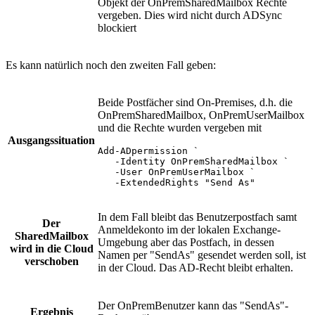
Objekt der OnPremSharedMailbox Rechte
vergeben. Dies wird nicht durch ADSync
blockiert
Es kann natürlich noch den zweiten Fall geben:
Beide Postfächer sind On-Premises, d.h. die
OnPremSharedMailbox, OnPremUserMailbox
und die Rechte wurden vergeben mit
Ausgangssituation
Add-ADpermission `

   -Identity OnPremSharedMailbox `

   -User OnPremUserMailbox `

   -ExtendedRights "Send As" 
In dem Fall bleibt das Benutzerpostfach samt
Der
Anmeldekonto im der lokalen Exchange-
SharedMailbox
Umgebung aber das Postfach, in dessen
wird in die Cloud
Namen per "SendAs" gesendet werden soll, ist
verschoben
in der Cloud. Das AD-Recht bleibt erhalten.
Der OnPremBenutzer kann das "SendAs"-
Ergebnis