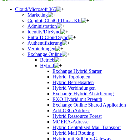
Cloud/Microsoft 365
Marketing
Copilot, ChatGPU u.a. KIs
Administration
Identity/DirSync
EntraID Cloud Sync
Authentifizierung
Verbindungen
Exchange Online
Betrieb
Hybrid
Exchange Hybrid Starter
Hybrid Topologien
Hybrid Betriebsarten
Hybrid Verbindungen
Exchange Hybrid Absicherung
EXO Hybrid mit Preauth
Exchange Online Shared Application
Add-O365Address
Hybrid Ressource Forest
MOERA-Adresse
Hybrid Centralized Mail Transport
Hybrid Mail Routing
Hybrid mit 3rdParty-Gateway