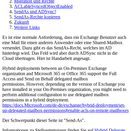
Migration und Rechte
ACLableSyncedObjectEnabled
SendAs und ADSync?
SendAs-Rechte kopieren
Zukunft
Weitere Links
Es ist eine normale Anforderung, dass ein Exchange Benutzer auch
eine Mail für einen anderen Anwender oder eine Shared-Mailbox
versendet. Dazu gibt es das SendAs-Recht, welches im AD
hinterlegt wird. Das Feld wird aber durch ADSync nicht in die
Cloud übertragen. Hier ist Handarbeit angesagt.
Hybrid deployments between an On-Premises Exchange
organization and Microsoft 365 or Office 365 support the Full
Access and Send on Behalf delegated mailbox
permissions. However, depending on the version of Exchange you
have installed in your On-Premises organization, you might need to
perform additional configuration to use delegated mailbox
permissions in a hybrid deployment.
https://docs.Microsoft.com/de-de/exchange/hybrid-deployment/set-
up-delegated-mailbox-permissions#enable-acls-on-remote-mailboxes
Der Schwerpunkt dieser Seite ist "Send-As".
Informationen zu Stellvertretungen finden Sie auf
Hybrid Delegate
.