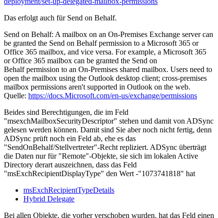
deployment/set-up-delegated-mailbox-permissions
Das erfolgt auch für Send on Behalf.
Send on Behalf: A mailbox on an On-Premises Exchange server can
be granted the Send on Behalf permission to a Microsoft 365 or
Office 365 mailbox, and vice versa. For example, a Microsoft 365
or Office 365 mailbox can be granted the Send on
Behalf permission to an On-Premises shared mailbox. Users need to
open the mailbox using the Outlook desktop client; cross-premises
mailbox permissions aren't supported in Outlook on the web.
Quelle:
https://docs.Microsoft.com/en-us/exchange/permissions
Beides sind Berechtigungen, die im Feld
"msexchMailboxSecurityDescriptor" stehen und damit von ADSync
gelesen werden können. Damit sind Sie aber noch nicht fertig, denn
ADSync prüft noch ein Feld ab, ehe es das
"SendOnBehalf/Stellvertreter"-Recht repliziert. ADSync überträgt
die Daten nur für "Remote"-Objekte, sie sich im lokalen Active
Directory derart auszeichnen, dass das Feld
"msExchRecipientDisplayType" den Wert -"1073741818" hat
msExchRecipientTypeDetails
Hybrid Delegate
Bei allen Objekte, die vorher verschoben wurden, hat das Feld einen