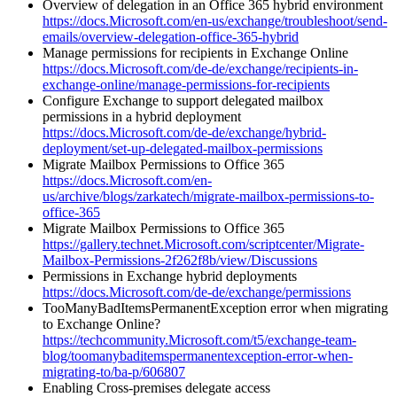
Overview of delegation in an Office 365 hybrid environment
https://docs.Microsoft.com/en-us/exchange/troubleshoot/send-
emails/overview-delegation-office-365-hybrid
Manage permissions for recipients in Exchange Online
https://docs.Microsoft.com/de-de/exchange/recipients-in-
exchange-online/manage-permissions-for-recipients
Configure Exchange to support delegated mailbox
permissions in a hybrid deployment
https://docs.Microsoft.com/de-de/exchange/hybrid-
deployment/set-up-delegated-mailbox-permissions
Migrate Mailbox Permissions to Office 365
https://docs.Microsoft.com/en-
us/archive/blogs/zarkatech/migrate-mailbox-permissions-to-
office-365
Migrate Mailbox Permissions to Office 365
https://gallery.technet.Microsoft.com/scriptcenter/Migrate-
Mailbox-Permissions-2f262f8b/view/Discussions
Permissions in Exchange hybrid deployments
https://docs.Microsoft.com/de-de/exchange/permissions
TooManyBadItemsPermanentException error when migrating
to Exchange Online?
https://techcommunity.Microsoft.com/t5/exchange-team-
blog/toomanybaditemspermanentexception-error-when-
migrating-to/ba-p/606807
Enabling Cross-premises delegate access