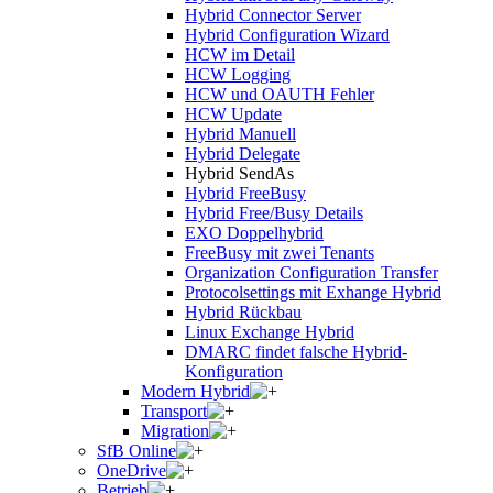
Hybrid Connector Server
Hybrid Configuration Wizard
HCW im Detail
HCW Logging
HCW und OAUTH Fehler
HCW Update
Hybrid Manuell
Hybrid Delegate
Hybrid SendAs
Hybrid FreeBusy
Hybrid Free/Busy Details
EXO Doppelhybrid
FreeBusy mit zwei Tenants
Organization Configuration Transfer
Protocolsettings mit Exhange Hybrid
Hybrid Rückbau
Linux Exchange Hybrid
DMARC findet falsche Hybrid-
Konfiguration
Modern Hybrid
Transport
Migration
SfB Online
OneDrive
Betrieb