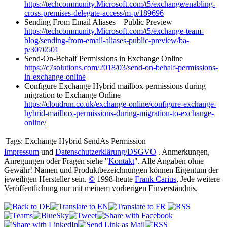
https://techcommunity.Microsoft.com/t5/exchange/enabling-
cross-premises-delegate-access/m-p/189696
Sending From Email Aliases – Public Preview
https://techcommunity.Microsoft.com/t5/exchange-team-
blog/sending-from-email-aliases-public-preview/ba-
p/3070501
Send-On-Behalf Permissions in Exchange Online
https://c7solutions.com/2018/03/send-on-behalf-permissions-
in-exchange-online
Configure Exchange Hybrid mailbox permissions during
migration to Exchange Online
https://cloudrun.co.uk/exchange-online/configure-exchange-
hybrid-mailbox-permissions-during-migration-to-exchange-
online/
Tags:
Exchange Hybrid SendAs Permission
Impressum
und
Datenschutzerklärung/DSGVO
. Anmerkungen,
Anregungen oder Fragen siehe "
Kontakt
". Alle Angaben ohne
Gewähr! Namen und Produktbezeichnungen können Eigentum der
jeweiligen Hersteller sein.
©
1998-heute
Frank Carius
, Jede weitere
Veröffentlichung nur mit meinem vorherigen Einverständnis.