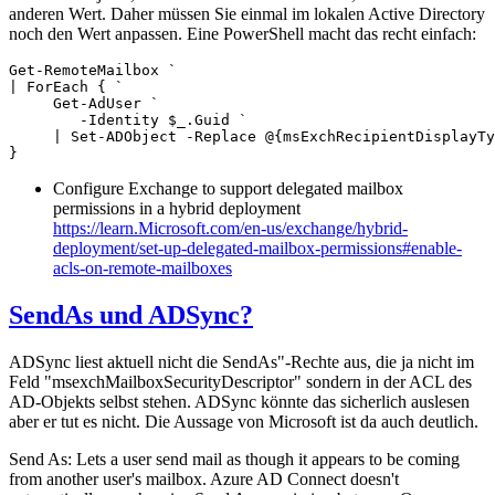
anderen Wert. Daher müssen Sie einmal im lokalen Active Directory
noch den Wert anpassen. Eine PowerShell macht das recht einfach:
Get-RemoteMailbox `

| ForEach { `

     Get-AdUser `

        -Identity $_.Guid `

     | Set-ADObject -Replace @{msExchRecipientDisplayTy
}
Configure Exchange to support delegated mailbox
permissions in a hybrid deployment
https://learn.Microsoft.com/en-us/exchange/hybrid-
deployment/set-up-delegated-mailbox-permissions#enable-
acls-on-remote-mailboxes
SendAs und ADSync?
ADSync liest aktuell nicht die SendAs"-Rechte aus, die ja nicht im
Feld "msexchMailboxSecurityDescriptor" sondern in der ACL des
AD-Objekts selbst stehen. ADSync könnte das sicherlich auslesen
aber er tut es nicht. Die Aussage von Microsoft ist da auch deutlich.
Send As: Lets a user send mail as though it appears to be coming
from another user's mailbox. Azure AD Connect doesn't