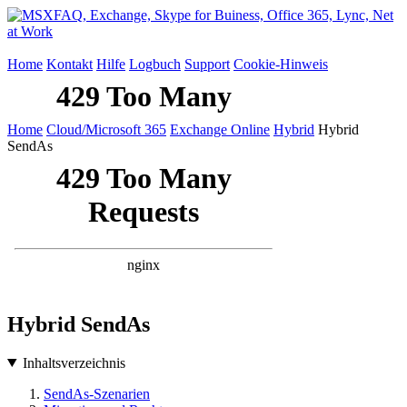
Home
Kontakt
Hilfe
Logbuch
Support
Cookie-Hinweis
Home
Cloud/Microsoft 365
Exchange Online
Hybrid
Hybrid
SendAs
Hybrid SendAs
Inhaltsverzeichnis
SendAs-Szenarien