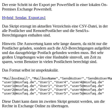
Der erste Schritt ist der Export per PowerShell in einer lokalen On-
Premises Exchange Powershell.
Hybrid_Sendas_Export.ps1
Das Skript erzeugt im aktuellen Verzeichnis eine CSV-Datei, in der
alle Postfächer und RemotePostfächer und die SendAs-
Berechtigungen enthalten sind.
Hinweis: Die Auswertung kann sehr lange dauern, da nicht nur die
Postfächer geladen, sondern auch die AD-Berechtigungen aufgellöst
und das dazugehörige Postfach gefunden werden muss. Bei sehr
großen Umgebungen wäre eine Hashtable sinnvoll, um Zeit zu
sparen, wenn Benutzer in vielen Postfächern berechtigt sind.
Das Format selbst ist unspektakulär.
"MailboxEmail","MailboxName","SendAsUser","SendAsUserMa
"user1@msxfaq.de","User1","User4","user4@msxfaq.de"

"user1@msxfaq.de","User1","User5","user5@msxfaq.de"

"user2@msxfaq.de","User2","User4","user4@msxfaq.de"

"user3@msxfaq.de","User3","User5","user5@msxfaq.de"
Diese Datei kann dann im zweiten Skript genutzt werden, um die
Rechte in Exchange Online zu übertragen.