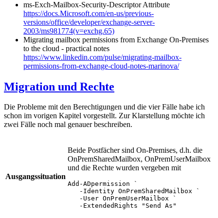
ms-Exch-Mailbox-Security-Descriptor Attribute
https://docs.Microsoft.com/en-us/previous-
versions/office/developer/exchange-server-
2003/ms981774(v=exchg.65)
Migrating mailbox permissions from Exchange On-Premises
to the cloud - practical notes
https://www.linkedin.com/pulse/migrating-mailbox-
permissions-from-exchange-cloud-notes-marinova/
Migration und Rechte
Die Probleme mit den Berechtigungen und die vier Fälle habe ich
schon im vorigen Kapitel vorgestellt. Zur Klarstellung möchte ich
zwei Fälle noch mal genauer beschreiben.
Beide Postfächer sind On-Premises, d.h. die
OnPremSharedMailbox, OnPremUserMailbox
und die Rechte wurden vergeben mit
Ausgangssituation
Add-ADpermission `

   -Identity OnPremSharedMailbox `

   -User OnPremUserMailbox `

   -ExtendedRights "Send As" 