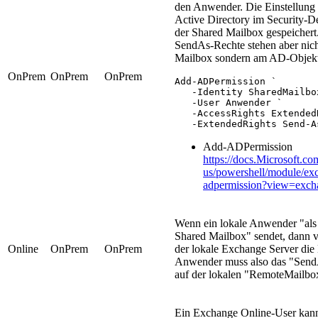
den Anwender. Die Einstellung
Active Directory im Security-De
der Shared Mailbox gespeichert
SendAs-Rechte stehen aber nich
Mailbox sondern am AD-Objekt
OnPrem
OnPrem
OnPrem
Add-ADPermission `

   -Identity SharedMailbox
   -User Anwender `

   -AccessRights ExtendedR
   -ExtendedRights Send-A
Add-ADPermission
https://docs.Microsoft.co
us/powershell/module/ex
adpermission?view=exch
Wenn ein lokale Anwender "al
Shared Mailbox" sendet, dann v
Online
OnPrem
OnPrem
der lokale Exchange Server die
Anwender muss also das "Send
auf der lokalen "RemoteMailbo
Ein Exchange Online-User kann