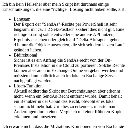
Ich bin kein Hellseher aber mein Skript hat durchaus einige
Einschränkungen, die eine "richtige" Lösung nicht haben sollte, z.B.
Langsam
Der Export der "SendAs"-Rechte per PowerShell ist sehr
langsam. mit ca. 1-2 Sek/Postfach skaliert dies nicht gut. Eine
richtige Lösung sollte entweder eine andere API nutzen,
Ergebnisse cachen oder gleich auf "Delta-Abfragen" gehen,
d.h. nur die Objekte auswerten, die sich seit dem letzten Lauf
geändert haben.
Bidirektional
Sicher ist es ein Anfang die SendAs-recht von der On-
Premises Installation in die Cloud zu portieren. Solche Rechte
können aber auch in Exchange Online vergeben werden und
müssten dann natürlich auch im lokalen Exchange Server
nachgepflegt werden.
Lösch-Funktion
Aktuell addiert das Skript nur Berechtigungen aber erkennt
nicht, wenn ein SendAs-Recht entfernt wurde. Damit behält
ein Benutzer in der Cloud das Recht, obwohl er es lokal
schon nicht mehr hat. Um dies zu erkennen, müsste man
Änderungen durch einen Vergleich mit einer früheren Kopie
erkennen und umsetzen.
Ich erwarte nicht, dass die Migrations-Komponenten von Exchange