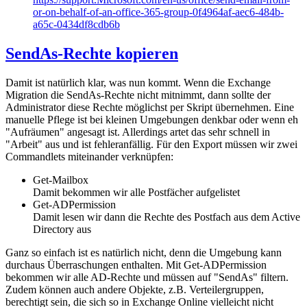
or-on-behalf-of-an-office-365-group-0f4964af-aec6-484b-
a65c-0434df8cdb6b
SendAs-Rechte kopieren
Damit ist natürlich klar, was nun kommt. Wenn die Exchange
Migration die SendAs-Rechte nicht mitnimmt, dann sollte der
Administrator diese Rechte möglichst per Skript übernehmen. Eine
manuelle Pflege ist bei kleinen Umgebungen denkbar oder wenn eh
"Aufräumen" angesagt ist. Allerdings artet das sehr schnell in
"Arbeit" aus und ist fehleranfällig. Für den Export müssen wir zwei
Commandlets miteinander verknüpfen:
Get-Mailbox
Damit bekommen wir alle Postfächer aufgelistet
Get-ADPermission
Damit lesen wir dann die Rechte des Postfach aus dem Active
Directory aus
Ganz so einfach ist es natürlich nicht, denn die Umgebung kann
durchaus Überraschungen enthalten. Mit Get-ADPermission
bekommen wir alle AD-Rechte und müssen auf "SendAs" filtern.
Zudem können auch andere Objekte, z.B. Verteilergruppen,
berechtigt sein, die sich so in Exchange Online vielleicht nicht