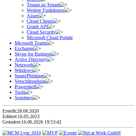
Tenant zu Tenant
Weitere Funktionen
Azure
Cloud Clients
Graph API
Cloud Security
Microsoft Cloud Portale
Microsoft Teams
Exchange
Skype for Business
Active Directory
Netzwerk
Windows
Spam/Phishing
Verschlüsselung
Powershell
Tools
Sonstiges
Erstellt:
28.08.2020
Editiert:
16.05.2023
Geändert:
16.06.2026 19:53:42