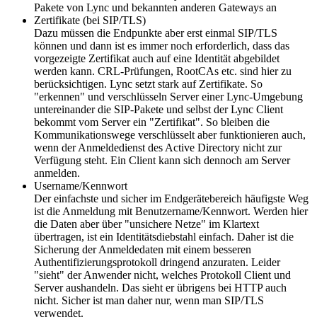
Pakete von Lync und bekannten anderen Gateways an
Zertifikate (bei SIP/TLS)
Dazu müssen die Endpunkte aber erst einmal SIP/TLS
können und dann ist es immer noch erforderlich, dass das
vorgezeigte Zertifikat auch auf eine Identität abgebildet
werden kann. CRL-Prüfungen, RootCAs etc. sind hier zu
berücksichtigen. Lync setzt stark auf Zertifikate. So
"erkennen" und verschlüsseln Server einer Lync-Umgebung
untereinander die SIP-Pakete und selbst der Lync Client
bekommt vom Server ein "Zertifikat". So bleiben die
Kommunikationswege verschlüsselt aber funktionieren auch,
wenn der Anmeldedienst des Active Directory nicht zur
Verfügung steht. Ein Client kann sich dennoch am Server
anmelden.
Username/Kennwort
Der einfachste und sicher im Endgerätebereich häufigste Weg
ist die Anmeldung mit Benutzername/Kennwort. Werden hier
die Daten aber über "unsichere Netze" im Klartext
übertragen, ist ein Identitätsdiebstahl einfach. Daher ist die
Sicherung der Anmeldedaten mit einem besseren
Authentifizierungsprotokoll dringend anzuraten. Leider
"sieht" der Anwender nicht, welches Protokoll Client und
Server aushandeln. Das sieht er übrigens bei HTTP auch
nicht. Sicher ist man daher nur, wenn man SIP/TLS
verwendet.