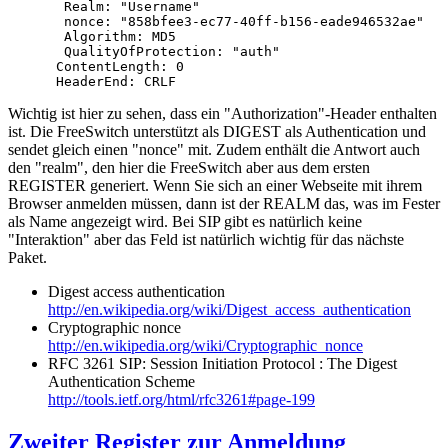
       Realm: "Username"

       nonce: "858bfee3-ec77-40ff-b156-eade946532ae"

       Algorithm: MD5

       QualityOfProtection: "auth"

      ContentLength: 0

      HeaderEnd: CRLF
Wichtig ist hier zu sehen, dass ein "Authorization"-Header enthalten
ist. Die FreeSwitch unterstützt als DIGEST als Authentication und
sendet gleich einen "nonce" mit. Zudem enthält die Antwort auch
den "realm", den hier die FreeSwitch aber aus dem ersten
REGISTER generiert. Wenn Sie sich an einer Webseite mit ihrem
Browser anmelden müssen, dann ist der REALM das, was im Fester
als Name angezeigt wird. Bei SIP gibt es natürlich keine
"Interaktion" aber das Feld ist natürlich wichtig für das nächste
Paket.
Digest access authentication
http://en.wikipedia.org/wiki/Digest_access_authentication
Cryptographic nonce
http://en.wikipedia.org/wiki/Cryptographic_nonce
RFC 3261 SIP: Session Initiation Protocol : The Digest
Authentication Scheme
http://tools.ietf.org/html/rfc3261#page-199
Zweiter Register zur Anmeldung