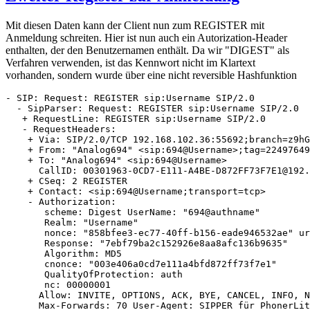
Mit diesen Daten kann der Client nun zum REGISTER mit
Anmeldung schreiten. Hier ist nun auch ein Autorization-Header
enthalten, der den Benutzernamen enthält. Da wir "DIGEST" als
Verfahren verwenden, ist das Kennwort nicht im Klartext
vorhanden, sondern wurde über eine nicht reversible Hashfunktion
- SIP: Request: REGISTER sip:Username SIP/2.0

  - SipParser: Request: REGISTER sip:Username SIP/2.0

   + RequestLine: REGISTER sip:Username SIP/2.0

   - RequestHeaders: 

    + Via: SIP/2.0/TCP 192.168.102.36:55692;branch=z9hG
    + From: "Analog694" <sip:694@Username>;tag=22497649
    + To: "Analog694" <sip:694@Username>

      CallID: 00301963-0CD7-E111-A4BE-D872FF73F7E1@192.
    + CSeq: 2 REGISTER

    + Contact: <sip:694@Username;transport=tcp>

    - Authorization: 

       scheme: Digest UserName: "694@authname"

       Realm: "Username"

       nonce: "858bfee3-ec77-40ff-b156-eade946532ae" ur
       Response: "7ebf79ba2c152926e8aa8afc136b9635"

       Algorithm: MD5

       cnonce: "003e406a0cd7e111a4bfd872ff73f7e1"

       QualityOfProtection: auth

       nc: 00000001

      Allow: INVITE, OPTIONS, ACK, BYE, CANCEL, INFO, N
      Max-Forwards: 70 User-Agent: SIPPER für PhonerLit