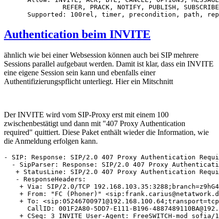
               REFER, PRACK, NOTIFY, PUBLISH, SUBSCRIBE

      Supported: 100rel, timer, precondition, path, rep
Authentication beim INVITE
ähnlich wie bei einer Websession können auch bei SIP mehrere
Sessions parallel aufgebaut werden. Damit ist klar, dass ein INVITE
eine eigene Session sein kann und ebenfalls einer
Authentifizierungspflicht unterliegt. Hier ein Mitschnitt
Der INVITE wird vom SIP-Proxy erst mit einem 100
zwischenbestätigt und dann mit "407 Proxy Authentication
required" quittiert. Diese Paket enthält wieder die Information, wie
die Anmeldung erfolgen kann.
- SIP: Response: SIP/2.0 407 Proxy Authentication Requi
  - SipParser: Response: SIP/2.0 407 Proxy Authenticati
   + StatusLine: SIP/2.0 407 Proxy Authentication Requi
   - ResponseHeaders: 

    + Via: SIP/2.0/TCP 192.168.103.35:3288;branch=z9hG4
    + From: "FC (Phoner)" <sip:frank.carius@netatwork.d
    + To: <sip:05246700971@192.168.100.64;transport=tcp
      CallID: 001F2A80-5DD7-E111-B196-4887489110BA@192.
    + CSeq: 3 INVITE User-Agent: FreeSWITCH-mod_sofia/1