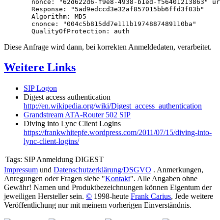
       nonce: "62d622d6-f9e8-4938-b1ed-f56401213863" ur
       Response: "5ad9edccd3e32af857015bb6ffd3f03b"

       Algorithm: MD5

       cnonce: "004c5b815dd7e111b1974887489110ba"

       QualityOfProtection: auth
Diese Anfrage wird dann, bei korrekten Anmeldedaten, verarbeitet.
Weitere Links
SIP Logon
Digest access authentication
http://en.wikipedia.org/wiki/Digest_access_authentication
Grandstream ATA-Router 502 SIP
Diving into Lync Client Logins
https://frankwhitepfe.wordpress.com/2011/07/15/diving-into-
lync-client-logins/
Tags:
SIP Anmeldung DIGEST
Impressum
und
Datenschutzerklärung/DSGVO
. Anmerkungen,
Anregungen oder Fragen siehe "
Kontakt
". Alle Angaben ohne
Gewähr! Namen und Produktbezeichnungen können Eigentum der
jeweiligen Hersteller sein.
©
1998-heute
Frank Carius
, Jede weitere
Veröffentlichung nur mit meinem vorherigen Einverständnis.