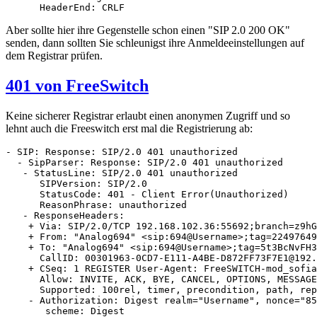
      HeaderEnd: CRLF
Aber sollte hier ihre Gegenstelle schon einen "SIP 2.0 200 OK"
senden, dann sollten Sie schleunigst ihre Anmeldeeinstellungen auf
dem Registrar prüfen.
401 von FreeSwitch
Keine sicherer Registrar erlaubt einen anonymen Zugriff und so
lehnt auch die Freeswitch erst mal die Registrierung ab:
- SIP: Response: SIP/2.0 401 unauthorized

  - SipParser: Response: SIP/2.0 401 unauthorized

   - StatusLine: SIP/2.0 401 unauthorized

      SIPVersion: SIP/2.0

      StatusCode: 401 - Client Error(Unauthorized)

      ReasonPhrase: unauthorized

   - ResponseHeaders: 

    + Via: SIP/2.0/TCP 192.168.102.36:55692;branch=z9hG
    + From: "Analog694" <sip:694@Username>;tag=22497649
    + To: "Analog694" <sip:694@Username>;tag=5t3BcNvFH3
      CallID: 00301963-0CD7-E111-A4BE-D872FF73F7E1@192.
    + CSeq: 1 REGISTER User-Agent: FreeSWITCH-mod_sofia
      Allow: INVITE, ACK, BYE, CANCEL, OPTIONS, MESSAGE
      Supported: 100rel, timer, precondition, path, rep
    - Authorization: Digest realm="Username", nonce="85
       scheme: Digest
