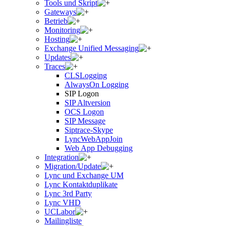
Tools und Skript
Gateways
Betrieb
Monitoring
Hosting
Exchange Unified Messaging
Updates
Traces
CLSLogging
AlwaysOn Logging
SIP Logon
SIP Altversion
OCS Logon
SIP Message
Siptrace-Skype
LyncWebAppJoin
Web App Debugging
Integration
Migration/Update
Lync und Exchange UM
Lync Kontaktduplikate
Lync 3rd Party
Lync VHD
UCLabor
Mailingliste