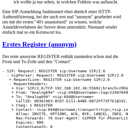
ich wollte ja nur sehen, in welchen Feldern was auftaucht.
Eine SIP-Anmeldung funktioniert eben ähnlich einer HTTP-
Authentifizierung, bei der auch erst mal "anonym" gearbeitet wird
um mit der ersten "401 unautorized" zu wissen, welche
Anmeldeverfahren der Server denn unterstützt. Niemand sendet
einfach mal so ein Kennwort los.
Erstes Register (anonym)
Der erste anonyme REGISTER enthält zumindest schon mal die
From und To-Zeile und den "Contact"
- SIP: Request: REGISTER sip:Username SIP/2.0

  - SipParser: Request: REGISTER sip:Username SIP/2.0

   + RequestLine: REGISTER sip:Username SIP/2.0

   - RequestHeaders: 

    + Via: SIP/2.0/TCP 192.168.102.36:55692;branch=z9hG
    + From: "Analog694" <sip:694@Username>;tag=22497649
    + To: "Analog694" <sip:694@Username>

      CallID: 00301963-0CD7-E111-A4BE-D872FF73F7E1@192.
    + CSeq: 1 REGISTER

    + Contact: <sip:694@Username;transport=tcp>;+sip.in
      Allow: INVITE, OPTIONS, ACK, BYE, CANCEL, INFO, N
      Max-Forwards: 70 User-Agent: SIPPER für PhonerLit
      Expires: 900

      ContentLength: 0
