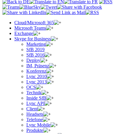
Cloud/Microsoft 365
Microsoft Teams
Exchange
Skype for Business
Marketing
SfB 2019
SfB 2016
Deploy
IM, Präsenz
Konferenz
Lync 2010
Lync 2013
OCS
Technik
Inside SfB
Lync API
Client
Headsets
Telefone
Lync Mobile
Produkte