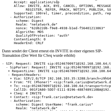
      Accept: application/sdp

      Allow: INVITE, ACK, BYE, CANCEL, OPTIONS, MESSAGE
            REGISTER, REFER, PRACK, NOTIFY, PUBLISH, SU
      Supported: 100rel, timer, precondition, path, rep
    - Authorization:

       scheme: Digest

       Realm: "netatwork.de"

       nonce: "62d622d6-f9e8-4938-b1ed-f56401213863"

       Algorithm: MD5

       QualityOfProtection: "auth"

      ContentLength: 0

      HeaderEnd: CRLF
Dann sendet der Client erneut ein INVITE in einer eigenen SIP-
Transaktion (Der Wert für CSeq wurde erhöht)
- SIP: Request: INVITE sip:05246700971@192.168.100.64;t
  - SipParser: Request: INVITE sip:05246700971@192.168.
   + RequestLine: INVITE sip:05246700971@192.168.100.64
   - RequestHeaders: 

    + Via: SIP/2.0/TCP 192.168.103.35:3288;branch=z9hG4
    + From: "FC (Phoner)" <sip:frank.carius@netatwork.d
    + To: <sip:05246700971@192.168.100.64;transport=tcp
      CallID: 001F2A80-5DD7-E111-B196-4887489110BA@192.
    + CSeq: 4 INVITE

    + Contact: <sip:frank.carius@netatwork.de>

    - Authorization:

       scheme: Digest UserName: "frank.carius"

       Realm: "netatwork.de"
