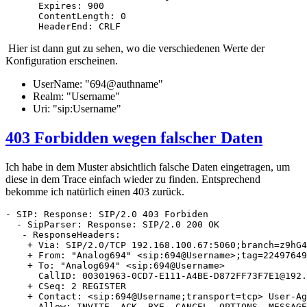
      Expires: 900

      ContentLength: 0

      HeaderEnd: CRLF
Hier ist dann gut zu sehen, wo die verschiedenen Werte der
Konfiguration erscheinen.
UserName: "694@authname"
Realm: "Username"
Uri: "sip:Username"
403 Forbidden wegen falscher Daten
Ich habe in dem Muster absichtlich falsche Daten eingetragen, um
diese in dem Trace einfach wieder zu finden. Entsprechend
bekomme ich natürlich einen 403 zurück.
- SIP: Response: SIP/2.0 403 Forbiden

  - SipParser: Response: SIP/2.0 200 OK

   - ResponseHeaders: 

    + Via: SIP/2.0/TCP 192.168.100.67:5060;branch=z9hG4
    + From: "Analog694" <sip:694@Username>;tag=22497649
    + To: "Analog694" <sip:694@Username>

      CallID: 00301963-0CD7-E111-A4BE-D872FF73F7E1@192.
    + CSeq: 2 REGISTER

    + Contact: <sip:694@Username;transport=tcp> User-Ag
      Allow: INVITE, ACK, BYE, CANCEL, OPTIONS, MESSAGE