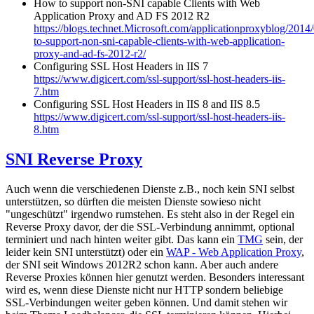
How to support non-SNI capable Clients with Web
Application Proxy and AD FS 2012 R2
https://blogs.technet.Microsoft.com/applicationproxyblog/2014
to-support-non-sni-capable-clients-with-web-application-
proxy-and-ad-fs-2012-r2/
Configuring SSL Host Headers in IIS 7
https://www.digicert.com/ssl-support/ssl-host-headers-iis-
7.htm
Configuring SSL Host Headers in IIS 8 and IIS 8.5
https://www.digicert.com/ssl-support/ssl-host-headers-iis-
8.htm
SNI Reverse Proxy
Auch wenn die verschiedenen Dienste z.B., noch kein SNI selbst
unterstützen, so dürften die meisten Dienste sowieso nicht
"ungeschützt" irgendwo rumstehen. Es steht also in der Regel ein
Reverse Proxy davor, der die SSL-Verbindung annimmt, optional
terminiert und nach hinten weiter gibt. Das kann ein
TMG
sein, der
leider kein SNI unterstützt) oder ein
WAP - Web Application Proxy
,
der SNI seit Windows 2012R2 schon kann. Aber auch andere
Reverse Proxies können hier genutzt werden. Besonders interessant
wird es, wenn diese Dienste nicht nur HTTP sondern beliebige
SSL-Verbindungen weiter geben können. Und damit stehen wir