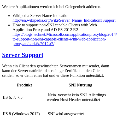
Weitere Applikationen werden ich bei Gelegenheit addieren.
Wikipedia Server Name Indication
http://en.wikipedia.org/wiki/Server_Name_Indication#Support
How to support non-SNI capable Clients with Web
Application Proxy and AD FS 2012 R2
https://blogs.technet.Microsoft.com/applicationproxyblog/2014
to-support-non-sni-capable-clients-with-web-application-
proxy-and-ad-fs-2012-r2/
Server Support
Wenn ein Client den gewünschten Servernamen mit sendet, dann
kann der Server natürlich das richtige Zertifikat an den Client
senden, so er denn eines hat und er diese Funktion unterstützt.
Produkt
SNI Nutzung
Nein. versteht kein SNI. Allerdings
IIS 6, 7, 7.5
werden Host Header unterst.ützt
IIS 8 (Windows 2012)
SNI wird ausgewertet.