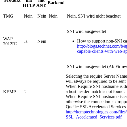
Produkt
mit
mit
Backend
HTTP
ANY
TMG
Nein
Nein
Nein
Nein, SNI wird nicht beachtet.
SNI wird ausgewertet
WAP
How to support non-SNI ca
Ja
Nein
2012R2
http://blogs.technet.com/b/
capable-clients-with-web-a
SNI wird ausgewertet (Ab Firmw
Selecting the require Server Name
will always be required to be sent
When Require SNI hostname is disabl
a host header match is not found.
KEMP
Ja
When Require SNI hostname is ena
otherwise the connection is droppe
Quelle: SSL Accelerated Services 
http://kemptechnologies.com/file
SSL_Accelerated_Services.pdf