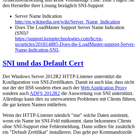
den Hersteller ihrer Lösung bezüglich SNI-Support
Server Name Indication
http://en.wikipedia.org/wiki/Server_Name_Indication
Does The LoadMaster Support Server Name Indication
(SNI)?
https://support.kemptechnologies.com/hc/en-
us/articles/201814885-Does-the-LoadMaster-support-Server-
Name-Indication-SNI-
SNI und das Default Cert
Der Windows Server 2012R2 HTTP-Listener unterstützt die
Konfiguration von SNI-Zertifikaten. Damit ist auch klar, dass nicht
nur der der IIS8 sondern eben auch der
Web Application Proxy
sondern auch
ADFS 2012R2
die Auswertung von SNI unterstützt.
Allerdings kann dies zu unerwarteten Problemen mit Clients führen,
die gar keinen Namen mitliefern.
Wenn der HTTP-Listener nämlich "nur" solche Daten annimmt,
wenn ein Name im SNI-Feld mitkommt. dann bekommen Clients
ohne SNI-Support eine Fehlermeldung. Dann sollten Sie zusätzlich
ein "Default Zertifikat" installieren. Das geht per Kommandozeile