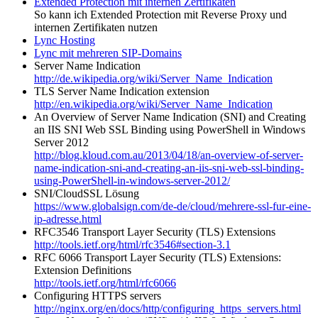
Extended Protection mit internen Zertifikaten
So kann ich Extended Protection mit Reverse Proxy und
internen Zertifikaten nutzen
Lync Hosting
Lync mit mehreren SIP-Domains
Server Name Indication
http://de.wikipedia.org/wiki/Server_Name_Indication
TLS Server Name Indication extension
http://en.wikipedia.org/wiki/Server_Name_Indication
An Overview of Server Name Indication (SNI) and Creating
an IIS SNI Web SSL Binding using PowerShell in Windows
Server 2012
http://blog.kloud.com.au/2013/04/18/an-overview-of-server-
name-indication-sni-and-creating-an-iis-sni-web-ssl-binding-
using-PowerShell-in-windows-server-2012/
SNI/CloudSSL Lösung
https://www.globalsign.com/de-de/cloud/mehrere-ssl-fur-eine-
ip-adresse.html
RFC3546 Transport Layer Security (TLS) Extensions
http://tools.ietf.org/html/rfc3546#section-3.1
RFC 6066 Transport Layer Security (TLS) Extensions:
Extension Definitions
http://tools.ietf.org/html/rfc6066
Configuring HTTPS servers
http://nginx.org/en/docs/http/configuring_https_servers.html