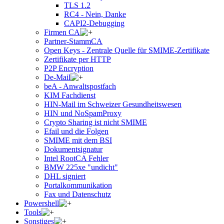
TLS 1.2
RC4 - Nein, Danke
CAPI2-Debugging
Firmen CA
Partner-StammCA
Open Keys - Zentrale Quelle für SMIME-Zertifikate
Zertifikate per HTTP
P2P Encryption
De-Mail
beA - Anwaltspostfach
KIM Fachdienst
HIN-Mail im Schweizer Gesundheitswesen
HIN und NoSpamProxy
Crypto Sharing ist nicht SMIME
Efail und die Folgen
SMIME mit dem BSI
Dokumentsignatur
Intel RootCA Fehler
BMW 225xe "undicht"
DHL signiert
Portalkommunikation
Fax und Datenschutz
Powershell
Tools
Sonstiges