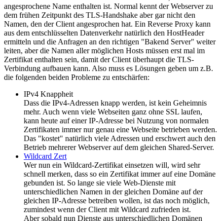
angesprochene Name enthalten ist. Normal kennt der Webserver zu
dem frühen Zeitpunkt des TLS-Handshake aber gar nicht den
Namen, den der Client angesprochen hat. Ein Reverse Proxy kann
aus dem entschlüsselten Datenverkehr natürlich den HostHeader
ermitteln und die Anfragen an den richtigen "Bakend Server" weiter
leiten, aber die Namen aller möglichen Hosts müssen erst mal im
Zertifikat enthalten sein, damit der Client überhaupt die TLS-
Verbindung aufbauen kann. Also muss es Lösungen geben um z.B.
die folgenden beiden Probleme zu entschärfen:
IPv4 Knappheit
Dass die IPv4-Adressen knapp werden, ist kein Geheimnis
mehr. Auch wenn viele Webseiten ganz ohne SSL laufen,
kann heute auf einer IP-Adresse bei Nutzung von normalen
Zertifikaten immer nur genau eine Webseite betrieben werden.
Das "kostet" natürlich viele Adressen und erschwert auch den
Betrieb mehrerer Webserver auf dem gleichen Shared-Server.
Wildcard Zert
Wer nun ein Wildcard-Zertifikat einsetzen will, wird sehr
schnell merken, dass so ein Zertifikat immer auf eine Domäne
gebunden ist. So lange sie viele Web-Dienste mit
unterschiedlichen Namen in der gleichen Domäne auf der
gleichen IP-Adresse betreiben wollen, ist das noch möglich,
zumindest wenn der Client mit Wildcard zufrieden ist.
Aber sobald nun Dienste aus unterschiedlichen Domänen