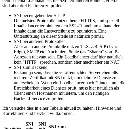
beim Thema Loadbalancer, die SSL terminieren können. Hierbei
sind aber drei Faktoren zu prüfen:
SNI bei eingehenden HTTP
Die meisten Protokolle nutzen heute HTTPS, und speziell
Loadbalancer terminieren den SSL-Tunnel um anhand der
Inhalte dann die Lastverteilung zu optimieren. Eine
Unterstützung an dieser Stelle ist natürlich primär.
SNI bei anderen Protokollen
Aber auch andere Protokolle nutzen TLS, z.B. SIP (Lync
Edge), SMTP etc. Auch hier könnte das "Sharen" von IP-
Adressen relevant sein. Ein Loadbalancer darf hier natürlich
kein "HTTP" sprechen, sondern eher macht eher ein NAT
SNI zum Backend
Es kann ja sein, dass die veröffentlichten Server ebenfalls
mehrere Zertifikat mit SNI nutzt, um mehrere Dienste zu
unterscheiden. Wenn ein Loadbalancer nach "hinten" nun die
Erreichbarkeit eines Dienstes prüft, muss hier natürlich als
Client einen Hostnamen mitliefern, um den richtigen
Backend-Service zu prüfen.
Ich versuche dies in einer Tabelle aktuell zu halten. Hinweise und
Korrekturen sind herzlich willkommen.
SNI
SNI
SNI zum