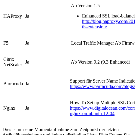
Ab Version 1.5
Enhanced SSL load-balanci
HAProxy
Ja
http://blog.haproxy.com/201
tls-extension/
F5
Ja
Local Traffic Manager Ab Firmw
Citrix
Ja
Ab Version 9.2 (9.3 Enhanced)
NetScaler
Support für Server Name Indicati
Barracuda
Ja
https://www.barracuda.com/blog
How To Set up Multiple SSL Certi
Nginx
Ja
https://www.digitalocean.com/comm
nginx-on-ubuntu-12-04
Dies ist nur eine Momentaufnahme zum Zeitpunkt der letzten
Artikelüberarbeitung und keine vollständige Liste. Bitte Fragen Sie