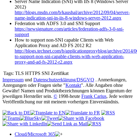
Server Name Indication (SNI) with IIS 8 (Windows Server
2012)
http://blogs.msdn.com/b/kaushal/archive/2012/09/04/server-
name-indication-sni-in-iis-8-windows-server-2012.aspx
Federation with ADFS 3.0 and SNI Support
https://newsignature.com/articles/federation-adfs-3-0-sni-
support
How to support non-SNI capable Clients with Web
Application Proxy and AD FS 2012 R2
http://blogs.technet.com/b/applicationproxyblog/archive/2014/
to-support-non-sni-capable-clients-with-web-application-
proxy-and-ad-fs-2012-r2.aspx
Tags:
TLS HTTPS SNI Zertifikat
Impressum
und
Datenschutzerklärung/DSGVO
. Anmerkungen,
Anregungen oder Fragen siehe "
Kontakt
". Alle Angaben ohne
Gewähr! Namen und Produktbezeichnungen können Eigentum der
jeweiligen Hersteller sein.
©
1998-heute
Frank Carius
, Jede weitere
Veröffentlichung nur mit meinem vorherigen Einverständnis.
Cloud/Microsoft 365