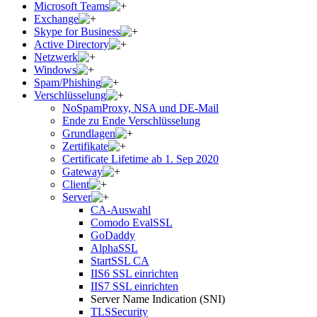
Microsoft Teams
Exchange
Skype for Business
Active Directory
Netzwerk
Windows
Spam/Phishing
Verschlüsselung
NoSpamProxy, NSA und DE-Mail
Ende zu Ende Verschlüsselung
Grundlagen
Zertifikate
Certificate Lifetime ab 1. Sep 2020
Gateway
Client
Server
CA-Auswahl
Comodo EvalSSL
GoDaddy
AlphaSSL
StartSSL CA
IIS6 SSL einrichten
IIS7 SSL einrichten
Server Name Indication (SNI)
TLSSecurity