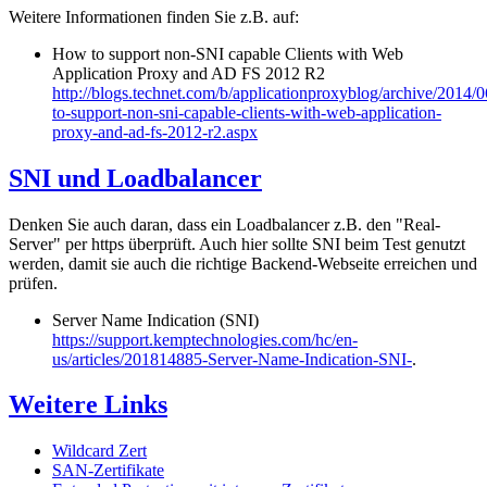
Weitere Informationen finden Sie z.B. auf:
How to support non-SNI capable Clients with Web
Application Proxy and AD FS 2012 R2
http://blogs.technet.com/b/applicationproxyblog/archive/2014/
to-support-non-sni-capable-clients-with-web-application-
proxy-and-ad-fs-2012-r2.aspx
SNI und Loadbalancer
Denken Sie auch daran, dass ein Loadbalancer z.B. den "Real-
Server" per https überprüft. Auch hier sollte SNI beim Test genutzt
werden, damit sie auch die richtige Backend-Webseite erreichen und
prüfen.
Server Name Indication (SNI)
https://support.kemptechnologies.com/hc/en-
us/articles/201814885-Server-Name-Indication-SNI-
.
Weitere Links
Wildcard Zert
SAN-Zertifikate