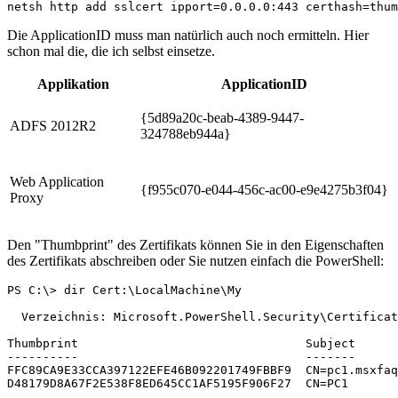
Die ApplicationID muss man natürlich auch noch ermitteln. Hier
schon mal die, die ich selbst einsetze.
Applikation
ApplicationID
{5d89a20c-beab-4389-9447-
ADFS 2012R2
324788eb944a}
Web Application
{f955c070-e044-456c-ac00-e9e4275b3f04}
Proxy
Den "Thumbprint" des Zertifikats können Sie in den Eigenschaften
des Zertifikats abschreiben oder Sie nutzen einfach die PowerShell:
PS C:\> dir Cert:\LocalMachine\My

  Verzeichnis: Microsoft.PowerShell.Security\Certificat
Thumbprint                                Subject

----------                                -------

FFC89CA9E33CCA397122EFE46B092201749FBBF9  CN=pc1.msxfaq
D48179D8A67F2E538F8ED645CC1AF5195F906F27  CN=PC1