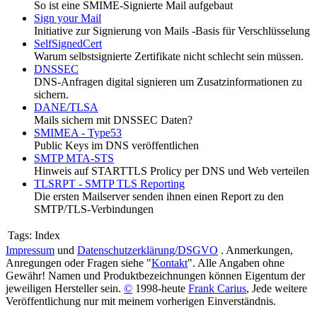
So ist eine SMIME-Signierte Mail aufgebaut
Sign your Mail
Initiative zur Signierung von Mails -Basis für Verschlüsselung
SelfSignedCert
Warum selbstsignierte Zertifikate nicht schlecht sein müssen.
DNSSEC
DNS-Anfragen digital signieren um Zusatzinformationen zu
sichern.
DANE/TLSA
Mails sichern mit DNSSEC Daten?
SMIMEA - Type53
Public Keys im DNS veröffentlichen
SMTP MTA-STS
Hinweis auf STARTTLS Prolicy per DNS und Web verteilen
TLSRPT - SMTP TLS Reporting
Die ersten Mailserver senden ihnen einen Report zu den
SMTP/TLS-Verbindungen
Tags:
Index
Impressum
und
Datenschutzerklärung/DSGVO
. Anmerkungen,
Anregungen oder Fragen siehe "
Kontakt
". Alle Angaben ohne
Gewähr! Namen und Produktbezeichnungen können Eigentum der
jeweiligen Hersteller sein.
©
1998-heute
Frank Carius
, Jede weitere
Veröffentlichung nur mit meinem vorherigen Einverständnis.