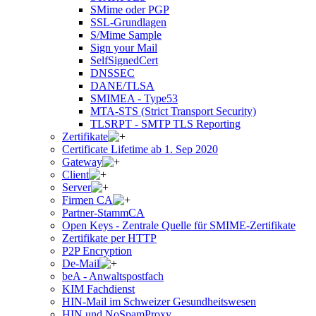
SMime oder PGP
SSL-Grundlagen
S/Mime Sample
Sign your Mail
SelfSignedCert
DNSSEC
DANE/TLSA
SMIMEA - Type53
MTA-STS (Strict Transport Security)
TLSRPT - SMTP TLS Reporting
Zertifikate
Certificate Lifetime ab 1. Sep 2020
Gateway
Client
Server
Firmen CA
Partner-StammCA
Open Keys - Zentrale Quelle für SMIME-Zertifikate
Zertifikate per HTTP
P2P Encryption
De-Mail
beA - Anwaltspostfach
KIM Fachdienst
HIN-Mail im Schweizer Gesundheitswesen
HIN und NoSpamProxy