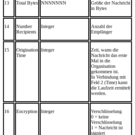
13
Total Bytes
NNNNNNN
Größe der Nachricht
in Bytes
14
Number
Integer
Anzahl der
Recipients
Empfänger
15
Origination
Integer
Zeit, wann die
Time
Nachricht das erste
Mal in die
Organisation
gekommen ist.
In Verbindung mit
Feld 2 (Time) kann
die Laufzeit ermittelt
werden.
16
Encryption
Integer
Verschlüsselung
0 = keine
Verschlüsselung
1 = Nachricht ist
signiert