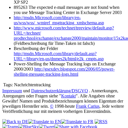
XP SP2
895263 The expected e-mail messages are not found when
you use Message Tracking Center in Exchange Server 2003
http://msdn.Microsoft.com/library/en-
us/wss/wss/_wmiref_msgtracking_xmlschema.asp
http://www.microsoft.com/technet/treeview/default.asp?
URL=/technet/
prodtechnol/exchange/exchange2000/maintain/monitor/15x2ka
(Feldbeschreibung für Time-Taken ist falsch)
Beschreibung der Felder
http://msdn.Microsoft.com/library/default.asp?
URL=/library/en-us/dnmes2k/html/e2k_cmpts.asp
Power-Shelling the Message Tracking logs on Exchange
2000/2003
http://gsexdev.blogspot.com/2006/05/power-
shelling-message-tracking-logs.html
Tags:
Nachrichtentracking
Impressum
und
Datenschutzerklärung/DSGVO
. Anmerkungen,
Anregungen oder Fragen siehe "
Kontakt
". Alle Angaben ohne
Gewähr! Namen und Produktbezeichnungen können Eigentum der
jeweiligen Hersteller sein.
©
1998-heute
Frank Carius
, Jede weitere
Veröffentlichung nur mit meinem vorherigen Einverständnis.