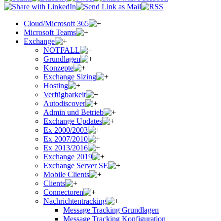
Cloud/Microsoft 365
Microsoft Teams
Exchange
NOTFALL
Grundlagen
Konzepte
Exchange Sizing
Hosting
Verfügbarkeit
Autodiscover
Admin und Betrieb
Exchange Updates
Ex 2000/2003
Ex 2007/2010
Ex 2013/2016
Exchange 2019
Exchange Server SE
Mobile Clients
Clients
Connectoren
Nachrichtentracking
Message Tracking Grundlagen
Message Tracking Konfiguration