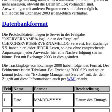
mehr anzeigen, obwohl die Daten im Log vorhanden sind.
Auswertungen mit anderen Programmen sind daher möglich.
Ein Hotfix für Exchange 2003 ist angeblich verfügbar.
Datenbankformat
Die Protokolldateien liegen je Server in der Freigabe
"%SERVERNAME%.log", die in der Regel auf
C:\EXCHSRVR\%SERVERNAME.LOG verweist. Bei Exchange
5.5. haben hier leider JEDER:Lesen, so dass ohne entsprechende
Anpassungen jeder Anwender hier eine Nachverfolgung starten
könne. Erst mit Exchange 2003 ist dies geändert.
Die Trackinglogs von Exchange 2000 haben folgendes Format. Der
Feldtrenner ist ein Tabulator. Bei Exchange 2000 SP3 und neuer
kommt jedoch ein "Exchange Management Service" mit, der den
Zugriff auf diese Informationen auch per
WMI
erlaubt.
Feld
Name
Format
Beschreibung
1
Date
MM-DD-YYYY
Datum des Eintrags