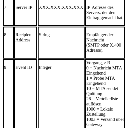
7
Server IP
XXX.XXX.XXX.XXX
IP-Adresse des
Servers, der den
Eintrag gemacht hat.
8
Recipient
String
Empfänger der
Address
Nachricht
(SMTP oder X.400
Adresse).
Vorgang, z.B.
9
Event ID
Integer
0 = Nachricht MTA
Eingehend
1 = Probe MTA
Eingehend
10 = MTA sendet
Quittung
26 = Verteilerliste
auflösen
1000 = Lokale
Zustellung
1003 = Versand über
Gateway