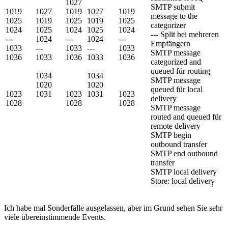
1027
SMTP submit
1019
1027
1019
1027
1019
message to the
1025
1019
1025
1019
1025
categorizer
1024
1025
1024
1025
1024
--- Split bei mehreren
---
1024
---
1024
---
Empfängern
1033
---
1033
---
1033
SMTP message
1036
1033
1036
1033
1036
categorized and
queued für routing
1034
1034
SMTP message
1020
1020
queued für local
1023
1031
1023
1031
1023
delivery
1028
1028
1028
SMTP message
routed and queued für
remote delivery
SMTP begin
outbound transfer
SMTP end outbound
transfer
SMTP local delivery
Store: local delivery
Ich habe mal Sonderfälle ausgelassen, aber im Grund sehen Sie sehr
viele übereinstimmende Events.