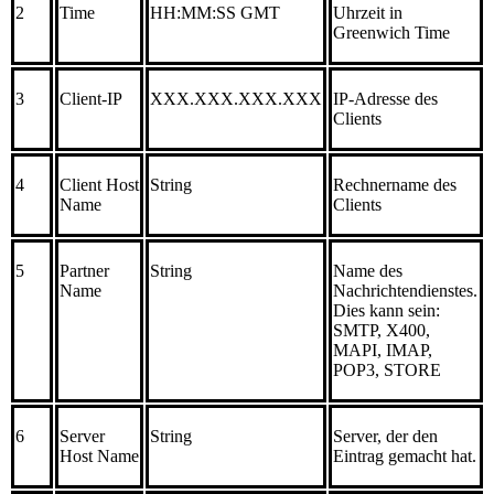
2
Time
HH:MM:SS GMT
Uhrzeit in
Greenwich Time
3
Client-IP
XXX.XXX.XXX.XXX
IP-Adresse des
Clients
4
Client Host
String
Rechnername des
Name
Clients
5
Partner
String
Name des
Name
Nachrichtendienstes.
Dies kann sein:
SMTP, X400,
MAPI, IMAP,
POP3, STORE
6
Server
String
Server, der den
Host Name
Eintrag gemacht hat.