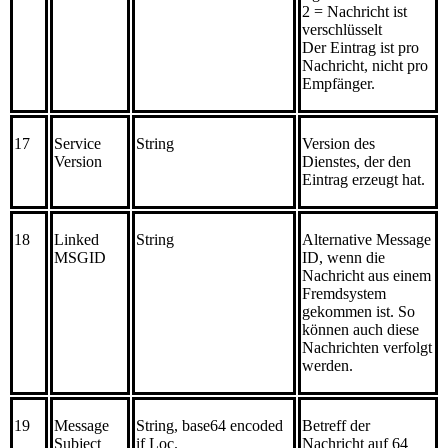
2 = Nachricht ist
verschlüsselt
Der Eintrag ist pro
Nachricht, nicht pro
Empfänger.
17
Service
String
Version des
Version
Dienstes, der den
Eintrag erzeugt hat.
18
Linked
String
Alternative Message
MSGID
ID, wenn die
Nachricht aus einem
Fremdsystem
gekommen ist. So
können auch diese
Nachrichten verfolgt
werden.
19
Message
String, base64 encoded
Betreff der
Subject
if Loc.
Nachricht auf 64