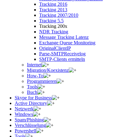
Tracking 2016
Tracking 2013
Tracking 2007/2010
Tracking 5.5
Tracking 200x
NDR Tracking
Message Tracking Latenz
Exchange Queue Monitoring
OriginalClientIP
Parse-SMTPReceivelog
SMTP-Clients ermitteln
Internet
Migration/Koexistenz
How-To
Programmieren
Tools
Buch
Skype for Business
Active Directory
Netzwerk
Windows
Spam/Phishing
Verschlüsselung
Powershell
Tools