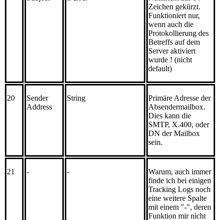
Zeichen gekürzt.
Funktioniert nur,
wenn auch die
Protokollierung des
Betreffs auf dem
Server aktiviert
wurde ! (nicht
default)
20
Sender
String
Primäre Adresse der
Address
Absendermailbox.
Dies kann die
SMTP, X.400, oder
DN der Mailbox
sein.
21
-
-
Warum, auch immer
finde ich bei einigen
Tracking Logs noch
eine weitere Spalte
mit einem "-", deren
Funktion mir nicht