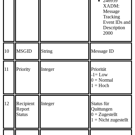
246959
XADM:
Message
Tracking
Event IDs and
Description
2000
10
MSGID
String
Message ID
11
Priority
Integer
Priorität
-1= Low
0 = Normal
1 = Hoch
12
Recipient
Integer
Status für
Report
Quittungen
Status
0 = Zugestellt
1 = Nicht zugestellt