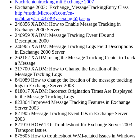
Nachrichtentracking mit Exchange 2007
Exchange 2003: Exchange_MessageTrackingEntry Class
http://msdn.Microsoft.com/en-
us/library/aa143739(v=exchg.65).aspx
246856 XADM: How to Enable Message Tracking in
Exchange 2000 Server
246959 XADM: Message Tracking Event IDs and
Description 2000
246965 XADM: Message Tracking Logs Field Descriptions
in Exchange 2000 Server
262162 XADM: using the Message Tracking Center to Track
a Message
317700 XADM: How to Change the Location of the
Message Tracking Logs
841089 How to change the location of the message tracking
logs in Exchange Server 2003
818017 XADM: Incorrect Origination Times Are Displayed
in the Message Tracking Logs
823864 Improved Message Tracking Features in Exchange
Server 2003
821905 Message Tracking Event IDs in Exchange Server
2003
821910 HOW TO: Troubleshoot für Exchange Server 2003
Transport Issues
875605 How to troubleshoot WMI-related issues in Windows