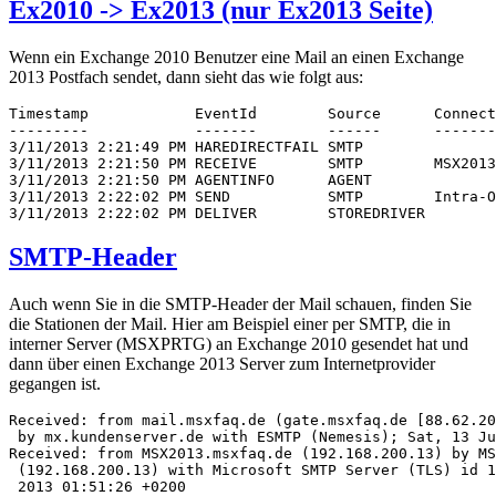
Ex2010 -> Ex2013 (nur Ex2013 Seite)
Wenn ein Exchange 2010 Benutzer eine Mail an einen Exchange
2013 Postfach sendet, dann sieht das wie folgt aus:
Timestamp            EventId        Source      Connect
---------            -------        ------      -------
3/11/2013 2:21:49 PM HAREDIRECTFAIL SMTP               
3/11/2013 2:21:50 PM RECEIVE        SMTP        MSX2013
3/11/2013 2:21:50 PM AGENTINFO      AGENT              
3/11/2013 2:22:02 PM SEND           SMTP        Intra-O
3/11/2013 2:22:02 PM DELIVER        STOREDRIVER        
SMTP-Header
Auch wenn Sie in die SMTP-Header der Mail schauen, finden Sie
die Stationen der Mail. Hier am Beispiel einer per SMTP, die in
interner Server (MSXPRTG) an Exchange 2010 gesendet hat und
dann über einen Exchange 2013 Server zum Internetprovider
gegangen ist.
Received: from mail.msxfaq.de (gate.msxfaq.de [88.62.20
 by mx.kundenserver.de with ESMTP (Nemesis); Sat, 13 Ju
Received: from MSX2013.msxfaq.de (192.168.200.13) by MS
 (192.168.200.13) with Microsoft SMTP Server (TLS) id 1
 2013 01:51:26 +0200
