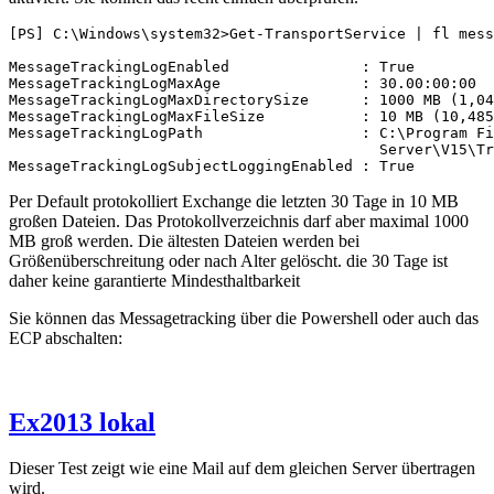
[PS] C:\Windows\system32>Get-TransportService | fl mess
MessageTrackingLogEnabled               : True

MessageTrackingLogMaxAge                : 30.00:00:00

MessageTrackingLogMaxDirectorySize      : 1000 MB (1,04
MessageTrackingLogMaxFileSize           : 10 MB (10,485
MessageTrackingLogPath                  : C:\Program Fi
                                          Server\V15\Tr
MessageTrackingLogSubjectLoggingEnabled : True
Per Default protokolliert Exchange die letzten 30 Tage in 10 MB
großen Dateien. Das Protokollverzeichnis darf aber maximal 1000
MB groß werden. Die ältesten Dateien werden bei
Größenüberschreitung oder nach Alter gelöscht. die 30 Tage ist
daher keine garantierte Mindesthaltbarkeit
Sie können das Messagetracking über die Powershell oder auch das
ECP abschalten:
Ex2013 lokal
Dieser Test zeigt wie eine Mail auf dem gleichen Server übertragen
wird.