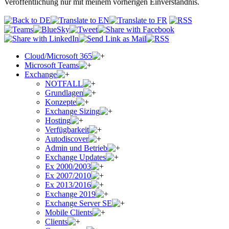
Veröffentlichung nur mit meinem vorherigen Einverständnis.
Cloud/Microsoft 365
Microsoft Teams
Exchange
NOTFALL
Grundlagen
Konzepte
Exchange Sizing
Hosting
Verfügbarkeit
Autodiscover
Admin und Betrieb
Exchange Updates
Ex 2000/2003
Ex 2007/2010
Ex 2013/2016
Exchange 2019
Exchange Server SE
Mobile Clients
Clients