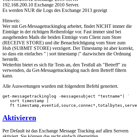
192.168.200.10 Exchange 2010 Server.
Es werden NUR die Logs des Exchange 2013 gezeigt
Hinweis:
Wer mit Get-Messagetrackinglog arbeitet, findet NICHT immer die
Einträge in der richtigen Reihenfolge vor. Fast immer sind bei
ausgehenden Mails die beiden Einträge vom Client zum Store
(RECEIVE STORE) und die Benachrichtigung vom Store zum
Hub (SUBMIT STORE) verzögert. Der Timestamp ist aber korrekt,
so dass ein einfaches " | sort timestamp |" dazwischen die Ordnung
herstellt.
Weiterhin bietet es sich für Tests an, den Testfall als "Betreff" zu
verwenden, da Get-Messagetrackinglog nach dem Betreff filtern
kann.
Alle Auswertungen wurden mit folgendem Befehl generiert.
get-messagetrackinglog -messagesubject "testname"| `

   sort timestamp | `

   ft timestamp,eventid,source,connec*,totalbytes,serve
Aktivieren
Per Default ist das Exchange Message Tracking auf allen Servern
aktiviert. Sie können das recht einfach überprüfen.