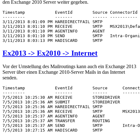
den Exchange 2010 Server weiter gegeben.
Timestamp            EventId        Source ConnectorId 
---------            -------        ------ ----------- 
3/11/2013 8:01:09 PM HAREDIRECTFAIL SMTP               
3/11/2013 8:01:10 PM RECEIVE        SMTP   MSX2013\Defa
3/11/2013 8:01:10 PM AGENTINFO      AGENT              
3/11/2013 8:01:10 PM SEND           SMTP   Intra-Organi
3/11/2013 8:03:13 PM HADISCARD      SMTP               
Ex2013 -> Ex2010 -> Internet
Vor der Umstellung des Mailroutings kann auch ein Exchange 2013
Server über einen Exchange 2010-Server Mails in das Internet
senden.
Timestamp            EventId        Source      Connect
---------            -------        ------      -------
7/5/2013 10:25:30 AM RECEIVE        STOREDRIVER        
7/5/2013 10:25:36 AM SUBMIT         STOREDRIVER

7/5/2013 10:25:36 AM HAREDIRECTFAIL SMTP               
7/5/2013 10:25:36 AM RECEIVE        SMTP        MSX2013
7/5/2013 10:25:37 AM AGENTINFO      AGENT              
7/5/2013 10:25:37 AM TRANSFER       ROUTING            
7/5/2013 10:25:37 AM SEND           SMTP        Intra-O
7/5/2013 10:27:15 AM HADISCARD      SMTP               