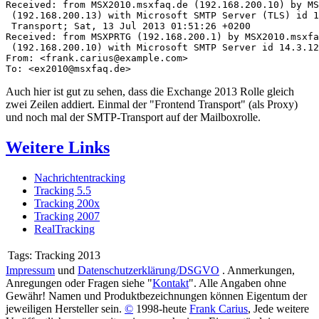
Received: from MSX2010.msxfaq.de (192.168.200.10) by MS
 (192.168.200.13) with Microsoft SMTP Server (TLS) id 1
 Transport; Sat, 13 Jul 2013 01:51:26 +0200

Received: from MSXPRTG (192.168.200.1) by MSX2010.msxfa
 (192.168.200.10) with Microsoft SMTP Server id 14.3.12
From: <frank.carius@example.com>

To: <ex2010@msxfaq.de>
Auch hier ist gut zu sehen, dass die Exchange 2013 Rolle gleich
zwei Zeilen addiert. Einmal der "Frontend Transport" (als Proxy)
und noch mal der SMTP-Transport auf der Mailboxrolle.
Weitere Links
Nachrichtentracking
Tracking 5.5
Tracking 200x
Tracking 2007
RealTracking
Tags:
Tracking 2013
Impressum
und
Datenschutzerklärung/DSGVO
. Anmerkungen,
Anregungen oder Fragen siehe "
Kontakt
". Alle Angaben ohne
Gewähr! Namen und Produktbezeichnungen können Eigentum der
jeweiligen Hersteller sein.
©
1998-heute
Frank Carius
, Jede weitere