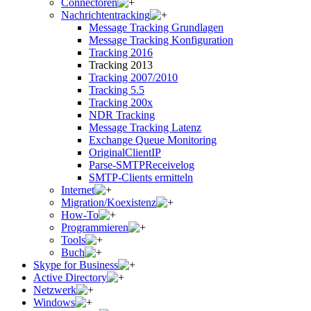
Connectoren
Nachrichtentracking
Message Tracking Grundlagen
Message Tracking Konfiguration
Tracking 2016
Tracking 2013
Tracking 2007/2010
Tracking 5.5
Tracking 200x
NDR Tracking
Message Tracking Latenz
Exchange Queue Monitoring
OriginalClientIP
Parse-SMTPReceivelog
SMTP-Clients ermitteln
Internet
Migration/Koexistenz
How-To
Programmieren
Tools
Buch
Skype for Business
Active Directory
Netzwerk
Windows