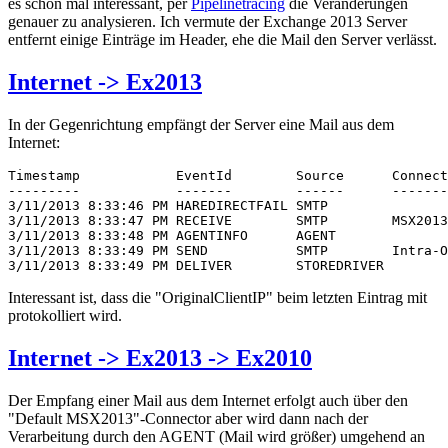
es schon mal interessant, per
Pipelinetracing
die Veränderungen
genauer zu analysieren. Ich vermute der Exchange 2013 Server
entfernt einige Einträge im Header, ehe die Mail den Server verlässt.
Internet -> Ex2013
In der Gegenrichtung empfängt der Server eine Mail aus dem
Internet:
Timestamp            EventId        Source      Connect
---------            -------        ------      -------
3/11/2013 8:33:46 PM HAREDIRECTFAIL SMTP               
3/11/2013 8:33:47 PM RECEIVE        SMTP        MSX2013
3/11/2013 8:33:48 PM AGENTINFO      AGENT              
3/11/2013 8:33:49 PM SEND           SMTP        Intra-O
3/11/2013 8:33:49 PM DELIVER        STOREDRIVER        
Interessant ist, dass die "OriginalClientIP" beim letzten Eintrag mit
protokolliert wird.
Internet -> Ex2013 -> Ex2010
Der Empfang einer Mail aus dem Internet erfolgt auch über den
"Default MSX2013"-Connector aber wird dann nach der
Verarbeitung durch den AGENT (Mail wird größer) umgehend an