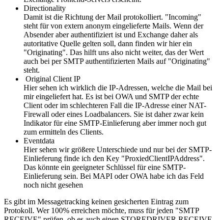
Directionality
Damit ist die Richtung der Mail protokolliert. "Incoming"
steht für von extern anonym eingelieferte Mails. Wenn der
Absender aber authentifiziert ist und Exchange daher als
autoritative Quelle gelten soll, dann finden wir hier ein
"Originating". Das hilft uns also nicht weiter, das der Wert
auch bei per SMTP authentifizierten Mails auf "Originating"
steht.
Original Client IP
Hier sehen ich wirklich die IP-Adressen, welche die Mail bei
mir eingeliefert hat. Es ist bei OWA und SMTP der echte
Client oder im schlechteren Fall die IP-Adresse einer NAT-
Firewall oder eines Loadbalancers. Sie ist daher zwar kein
Indikator für eine SMTP-Einlieferung aber immer noch gut
zum ermitteln des Clients.
Eventdata
Hier sehen wir größere Unterschiede und nur bei der SMTP-
Einlieferung finde ich den Key "ProxiedClientIPAddress".
Das könnte ein geeigneter Schlüssel für eine SMTP-
Einlieferung sein. Bei MAPI oder OWA habe ich das Feld
noch nicht gesehen
Es gibt im Messagetracking keinen gesicherten Eintrag zum
Protokoll. Wer 100% erreichen möchte, muss für jeden "SMTP
RECEIVE" prüfen, ob es auch einen STOREDRIVER RECEIVE