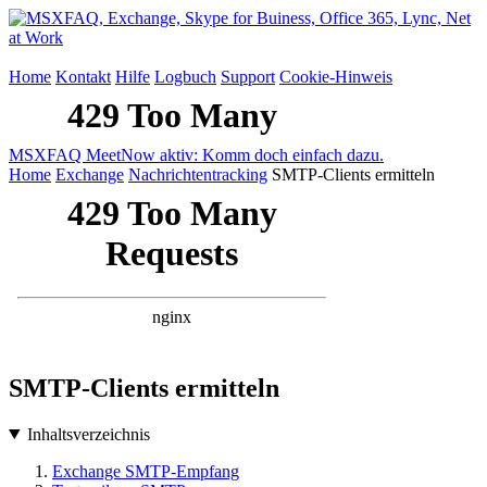
Home
Kontakt
Hilfe
Logbuch
Support
Cookie-Hinweis
MSXFAQ MeetNow aktiv: Komm doch einfach dazu.
Home
Exchange
Nachrichtentracking
SMTP-Clients ermitteln
SMTP-Clients ermitteln
Inhaltsverzeichnis
Exchange SMTP-Empfang