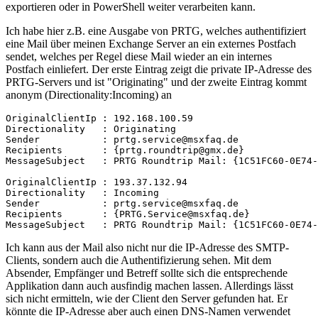
exportieren oder in PowerShell weiter verarbeiten kann.
Ich habe hier z.B. eine Ausgabe von PRTG, welches authentifiziert
eine Mail über meinen Exchange Server an ein externes Postfach
sendet, welches per Regel diese Mail wieder an ein internes
Postfach einliefert. Der erste Eintrag zeigt die private IP-Adresse des
PRTG-Servers und ist "Originating" und der zweite Eintrag kommt
anonym (Directionality:Incoming) an
OriginalClientIp : 192.168.100.59

Directionality   : Originating

Sender           : prtg.service@msxfaq.de

Recipients       : {prtg.roundtrip@gmx.de}

MessageSubject   : PRTG Roundtrip Mail: {1C51FC60-0E74-
OriginalClientIp : 193.37.132.94

Directionality   : Incoming

Sender           : prtg.service@msxfaq.de

Recipients       : {PRTG.Service@msxfaq.de}

MessageSubject   : PRTG Roundtrip Mail: {1C51FC60-0E74-
Ich kann aus der Mail also nicht nur die IP-Adresse des SMTP-
Clients, sondern auch die Authentifizierung sehen. Mit dem
Absender, Empfänger und Betreff sollte sich die entsprechende
Applikation dann auch ausfindig machen lassen. Allerdings lässt
sich nicht ermitteln, wie der Client den Server gefunden hat. Er
könnte die IP-Adresse aber auch einen DNS-Namen verwendet