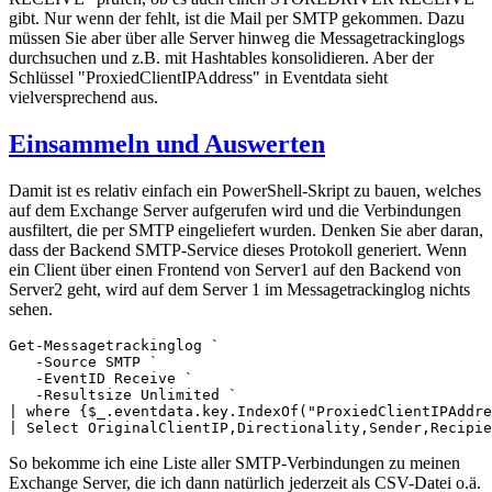
gibt. Nur wenn der fehlt, ist die Mail per SMTP gekommen. Dazu
müssen Sie aber über alle Server hinweg die Messagetrackinglogs
durchsuchen und z.B. mit Hashtables konsolidieren. Aber der
Schlüssel "ProxiedClientIPAddress" in Eventdata sieht
vielversprechend aus.
Einsammeln und Auswerten
Damit ist es relativ einfach ein PowerShell-Skript zu bauen, welches
auf dem Exchange Server aufgerufen wird und die Verbindungen
ausfiltert, die per SMTP eingeliefert wurden. Denken Sie aber daran,
dass der Backend SMTP-Service dieses Protokoll generiert. Wenn
ein Client über einen Frontend von Server1 auf den Backend von
Server2 geht, wird auf dem Server 1 im Messagetrackinglog nichts
sehen.
Get-Messagetrackinglog `

   -Source SMTP `

   -EventID Receive `

   -Resultsize Unlimited `

| where {$_.eventdata.key.IndexOf("ProxiedClientIPAddre
| Select OriginalClientIP,Directionality,Sender,Recipie
So bekomme ich eine Liste aller SMTP-Verbindungen zu meinen
Exchange Server, die ich dann natürlich jederzeit als CSV-Datei o.ä.