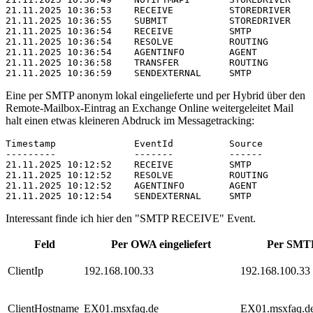
21.11.2025 10:36:53    RECEIVE          STOREDRIVER

21.11.2025 10:36:55    SUBMIT           STOREDRIVER

21.11.2025 10:36:54    RECEIVE          SMTP

21.11.2025 10:36:54    RESOLVE          ROUTING

21.11.2025 10:36:54    AGENTINFO        AGENT

21.11.2025 10:36:58    TRANSFER         ROUTING

21.11.2025 10:36:59    SENDEXTERNAL     SMTP
Eine per SMTP anonym lokal eingelieferte und per Hybrid über den
Remote-Mailbox-Eintrag an Exchange Online weitergeleitet Mail
halt einen etwas kleineren Abdruck im Messagetracking:
Timestamp              EventId          Source

---------              -------          ------

21.11.2025 10:12:52    RECEIVE          SMTP

21.11.2025 10:12:52    RESOLVE          ROUTING

21.11.2025 10:12:52    AGENTINFO        AGENT

21.11.2025 10:12:54    SENDEXTERNAL     SMTP
Interessant finde ich hier den "SMTP RECEIVE" Event.
Feld
Per OWA eingeliefert
Per SMTP 
ClientIp
192.168.100.33
192.168.100.33
ClientHostname
EX01.msxfaq.de
EX01.msxfaq.d