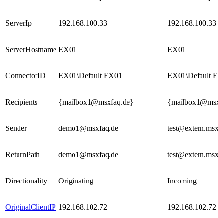
ServerIp
192.168.100.33
192.168.100.33
ServerHostname
EX01
EX01
ConnectorID
EX01\Default EX01
EX01\Default 
Recipients
{mailbox1@msxfaq.de}
{mailbox1@msx
Sender
demo1@msxfaq.de
test@extern.msx
ReturnPath
demo1@msxfaq.de
test@extern.msx
Directionality
Originating
Incoming
OriginalClientIP
192.168.102.72
192.168.102.72