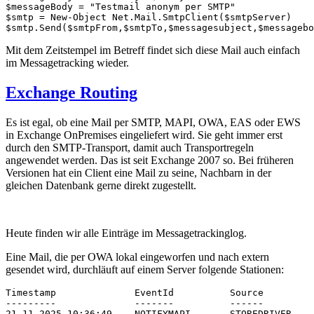
$messageBody = "Testmail anonym per SMTP"

$smtp = New-Object Net.Mail.SmtpClient($smtpServer)

$smtp.Send($smtpFrom,$smtpTo,$messagesubject,$messagebo
Mit dem Zeitstempel im Betreff findet sich diese Mail auch einfach
im Messagetracking wieder.
Exchange Routing
Es ist egal, ob eine Mail per SMTP, MAPI, OWA, EAS oder EWS
in Exchange OnPremises eingeliefert wird. Sie geht immer erst
durch den SMTP-Transport, damit auch Transportregeln
angewendet werden. Das ist seit Exchange 2007 so. Bei früheren
Versionen hat ein Client eine Mail zu seine, Nachbarn in der
gleichen Datenbank gerne direkt zugestellt.
Heute finden wir alle Einträge im Messagetrackinglog.
Eine Mail, die per OWA lokal eingeworfen und nach extern
gesendet wird, durchläuft auf einem Server folgende Stationen:
Timestamp              EventId          Source        

---------              -------          ------

21.11.2025 10:36:49    NOTIFYMAPI       STOREDRIVER
