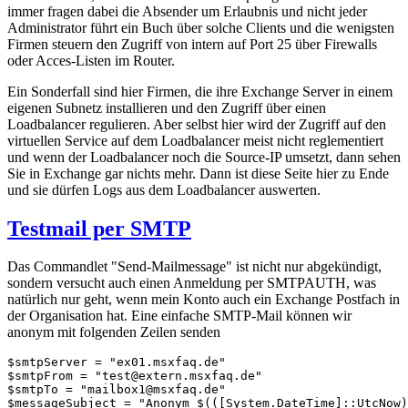
immer fragen dabei die Absender um Erlaubnis und nicht jeder
Administrator führt ein Buch über solche Clients und die wenigsten
Firmen steuern den Zugriff von intern auf Port 25 über Firewalls
oder Acces-Listen im Router.
Ein Sonderfall sind hier Firmen, die ihre Exchange Server in einem
eigenen Subnetz installieren und den Zugriff über einen
Loadbalancer regulieren. Aber selbst hier wird der Zugriff auf den
virtuellen Service auf dem Loadbalancer meist nicht reglementiert
und wenn der Loadbalancer noch die Source-IP umsetzt, dann sehen
Sie in Exchange gar nichts mehr. Dann ist diese Seite hier zu Ende
und sie dürfen Logs aus dem Loadbalancer auswerten.
Testmail per SMTP
Das Commandlet "Send-Mailmessage" ist nicht nur abgekündigt,
sondern versucht auch einen Anmeldung per SMTPAUTH, was
natürlich nur geht, wenn mein Konto auch ein Exchange Postfach in
der Organisation hat. Eine einfache SMTP-Mail können wir
anonym mit folgenden Zeilen senden
$smtpServer = "ex01.msxfaq.de"

$smtpFrom = "test@extern.msxfaq.de"

$smtpTo = "mailbox1@msxfaq.de"

$messageSubject = "Anonym $(([System.DateTime]::UtcNow)