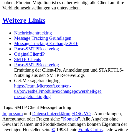
haben. Für eine Migration ist es daher wichtig, alle Client auf ihre
Verbindungseinstellungen zu untersuchen.
Weitere Links
Nachrichtentracking
Message Tracking Grundlagen
Message Tracking Exchange 2016
Parse-SMTPReceivelog
OriginalClientIP
SMTP-Clients
Parse-SMTPReceivelog
Ermittlung der Client-IPs, Anmeldungen und STARTTLS-
Nutzung aus den SMTP ReceiveLogs
Get-Messagetrackinglog
https://learn.Microsoft.com/en-
us/powershell/module/exchangepowershell/get-
messagetrackinglog
Tags:
SMTP Client Messagetracking
Impressum
und
Datenschutzerklärung/DSGVO
. Anmerkungen,
Anregungen oder Fragen siehe "
Kontakt
". Alle Angaben ohne
Gewähr! Namen und Produktbezeichnungen können Eigentum der
jeweiligen Hersteller sein.
©
1998-heute
Frank Carius
, Jede weitere