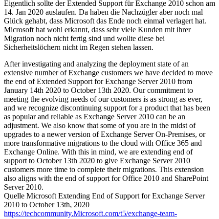
Eigentlich sollte der Extended Support für Exchange 2010 schon am
14. Jan 2020 auslaufen. Da haben die Nachzügler aber noch mal
Glück gehabt, dass Microsoft das Ende noch einmal verlagert hat.
Microsoft hat wohl erkannt, dass sehr viele Kunden mit ihrer
Migration noch nicht fertig sind und wollte diese bei
Sicherheitslöchern nicht im Regen stehen lassen.
After investigating and analyzing the deployment state of an
extensive number of Exchange customers we have decided to move
the end of Extended Support for Exchange Server 2010 from
January 14th 2020 to October 13th 2020. Our commitment to
meeting the evolving needs of our customers is as strong as ever,
and we recognize discontinuing support for a product that has been
as popular and reliable as Exchange Server 2010 can be an
adjustment. We also know that some of you are in the midst of
upgrades to a newer version of Exchange Server On-Premises, or
more transformative migrations to the cloud with Office 365 and
Exchange Online. With this in mind, we are extending end of
support to October 13th 2020 to give Exchange Server 2010
customers more time to complete their migrations. This extension
also aligns with the end of support for Office 2010 and SharePoint
Server 2010.
Quelle Microsoft Extending End of Support for Exchange Server
2010 to October 13th, 2020
https://techcommunity.Microsoft.com/t5/exchange-team-