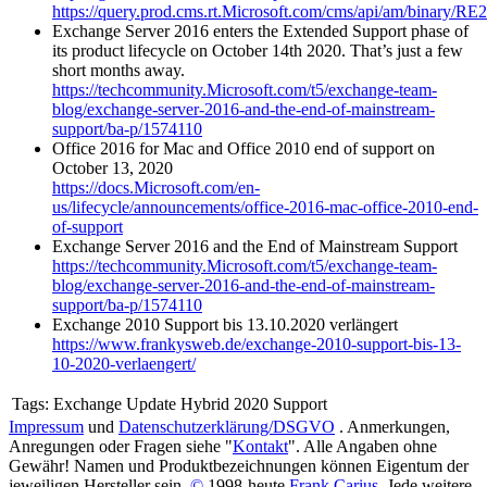
https://query.prod.cms.rt.Microsoft.com/cms/api/am/binary/R
Exchange Server 2016 enters the Extended Support phase of
its product lifecycle on October 14th 2020. That’s just a few
short months away.
https://techcommunity.Microsoft.com/t5/exchange-team-
blog/exchange-server-2016-and-the-end-of-mainstream-
support/ba-p/1574110
Office 2016 for Mac and Office 2010 end of support on
October 13, 2020
https://docs.Microsoft.com/en-
us/lifecycle/announcements/office-2016-mac-office-2010-end-
of-support
Exchange Server 2016 and the End of Mainstream Support
https://techcommunity.Microsoft.com/t5/exchange-team-
blog/exchange-server-2016-and-the-end-of-mainstream-
support/ba-p/1574110
Exchange 2010 Support bis 13.10.2020 verlängert
https://www.frankysweb.de/exchange-2010-support-bis-13-
10-2020-verlaengert/
Tags:
Exchange Update Hybrid 2020 Support
Impressum
und
Datenschutzerklärung/DSGVO
. Anmerkungen,
Anregungen oder Fragen siehe "
Kontakt
". Alle Angaben ohne
Gewähr! Namen und Produktbezeichnungen können Eigentum der
jeweiligen Hersteller sein.
©
1998-heute
Frank Carius
, Jede weitere