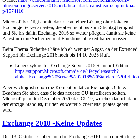
blog/exchange-server-2016-and-the-end-of-mainstream-support/ba-
p/1574110
Microsoft bestätigt damit, dass sie an einer Lösung ohne lokalen
Exchange Server arbeiten, die aber nicht bis zum Stichtag fertig ist
und Sie bis dahin Exchange 2016 so weiter pflegen, damit sie keine
Angst um ihre Sicherheit und Funktionsfähigkeit haben müssen.
Beim Thema Sicherheit hätte ich eh weniger Angst, da der Extended
Support für Exchange 2016 noch bis 14.10.2025 läuft.
Lebenszyklus für Exchange Server 2016 Standard Edition
https://support.Microsoft.com/de-de/lifecycle/search?
alpha=Exchange%20Server%202016%20Standard%20Edition
Aber wichtig ist schon die Kompatibilität zu Exchange Online.
Beachten Sie aber, dass Sie das neueste CU installieren sollten.
Microsoft plant im Dezember 2020 das CU19, welches danach dann
der einzige Stand ist, für den es weiter Sicherheitsupdates geben
wird.
Exchange 2010 -Keine Updates
Der 13. Oktober ist aber auch für Exchange 2010 noch ein Stichtag.