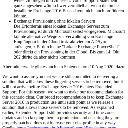
weiter zu pflegen und zu testen. Vom "Support-Statement"
ganz abgesehen wäre schwer vermittelbar, wenn die breite
installierte Exchange 2016 Basis davon nicht auch profitieren
könnte.
Exchange Provisioning ohne lokalen Servern
Die Erfordernis eines lokalen Exchange Servers zum
Provisioning ist durch Microsoft selbst vorgegeben. Microsoft
könnte alternative Wege zur Verwaltung von Exchange
Empfängern in der Cloud trotz aktiviertem ADSync
aufzeigen, z.B. durch eine "Lokale Exchange PowerShell"
oder direkt ein Provisioning in der Cloud. Bis zum 14. Okt.
202 dürfte da aber nichts kommen
Aber mittlerweile gibt es auch ein Statement om 10 Aug 2020 dazu:
We want to assure you that we are still committed to delivering a
solution that will allow these lingering servers to be removed, but it
will not arrive before Exchange Server 2016 enters Extended
Support. For this reason, we want to make our recommendation for
this scenario clear. Our broad recommendation is to keep Exchange
Server 2016 in production use until such point as we release a
solution that allows those servers to be removed. As explained
earlier, Extended Support still provides security and time zone
updates and so keeping them in production and ensuring they are
properly patched does not increase your risk profile in any way.
Quelle:
https://techcommunity.Microsoft.com/t5/exchange-team-