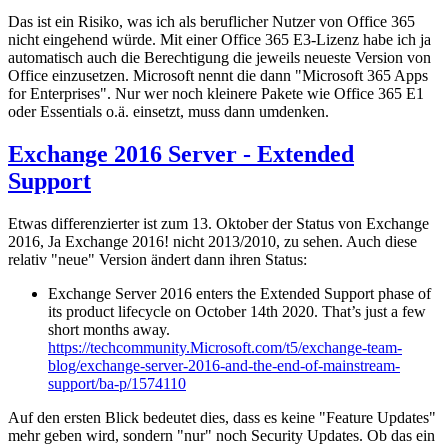
Das ist ein Risiko, was ich als beruflicher Nutzer von Office 365
nicht eingehend würde. Mit einer Office 365 E3-Lizenz habe ich ja
automatisch auch die Berechtigung die jeweils neueste Version von
Office einzusetzen. Microsoft nennt die dann "Microsoft 365 Apps
for Enterprises". Nur wer noch kleinere Pakete wie Office 365 E1
oder Essentials o.ä. einsetzt, muss dann umdenken.
Exchange 2016 Server - Extended
Support
Etwas differenzierter ist zum 13. Oktober der Status von Exchange
2016, Ja Exchange 2016! nicht 2013/2010, zu sehen. Auch diese
relativ "neue" Version ändert dann ihren Status:
Exchange Server 2016 enters the Extended Support phase of
its product lifecycle on October 14th 2020. That’s just a few
short months away.
https://techcommunity.Microsoft.com/t5/exchange-team-
blog/exchange-server-2016-and-the-end-of-mainstream-
support/ba-p/1574110
Auf den ersten Blick bedeutet dies, dass es keine "Feature Updates"
mehr geben wird, sondern "nur" noch Security Updates. Ob das ein