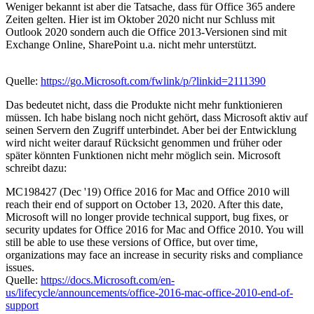
Weniger bekannt ist aber die Tatsache, dass für Office 365 andere
Zeiten gelten. Hier ist im Oktober 2020 nicht nur Schluss mit
Outlook 2020 sondern auch die Office 2013-Versionen sind mit
Exchange Online, SharePoint u.a. nicht mehr unterstützt.
Quelle:
https://go.Microsoft.com/fwlink/p/?linkid=2111390
Das bedeutet nicht, dass die Produkte nicht mehr funktionieren
müssen. Ich habe bislang noch nicht gehört, dass Microsoft aktiv auf
seinen Servern den Zugriff unterbindet. Aber bei der Entwicklung
wird nicht weiter darauf Rücksicht genommen und früher oder
später könnten Funktionen nicht mehr möglich sein. Microsoft
schreibt dazu:
MC198427 (Dec '19) Office 2016 for Mac and Office 2010 will
reach their end of support on October 13, 2020. After this date,
Microsoft will no longer provide technical support, bug fixes, or
security updates for Office 2016 for Mac and Office 2010. You will
still be able to use these versions of Office, but over time,
organizations may face an increase in security risks and compliance
issues.
Quelle:
https://docs.Microsoft.com/en-
us/lifecycle/announcements/office-2016-mac-office-2010-end-of-
support