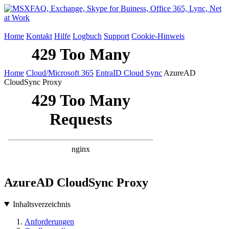
Home
Kontakt
Hilfe
Logbuch
Support
Cookie-Hinweis
Home
Cloud/Microsoft 365
EntraID Cloud Sync
AzureAD
CloudSync Proxy
AzureAD CloudSync Proxy
Inhaltsverzeichnis
Anforderungen