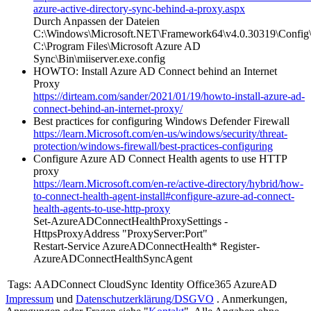
azure-active-directory-sync-behind-a-proxy.aspx
Durch Anpassen der Dateien
C:\Windows\Microsoft.NET\Framework64\v4.0.30319\Config\
C:\Program Files\Microsoft Azure AD
Sync\Bin\miiserver.exe.config
HOWTO: Install Azure AD Connect behind an Internet
Proxy
https://dirteam.com/sander/2021/01/19/howto-install-azure-ad-
connect-behind-an-internet-proxy/
Best practices for configuring Windows Defender Firewall
https://learn.Microsoft.com/en-us/windows/security/threat-
protection/windows-firewall/best-practices-configuring
Configure Azure AD Connect Health agents to use HTTP
proxy
https://learn.Microsoft.com/en-re/active-directory/hybrid/how-
to-connect-health-agent-install#configure-azure-ad-connect-
health-agents-to-use-http-proxy
Set-AzureADConnectHealthProxySettings -
HttpsProxyAddress "ProxyServer:Port"
Restart-Service AzureADConnectHealth* Register-
AzureADConnectHealthSyncAgent
Tags:
AADConnect CloudSync Identity Office365 AzureAD
Impressum
und
Datenschutzerklärung/DSGVO
. Anmerkungen,