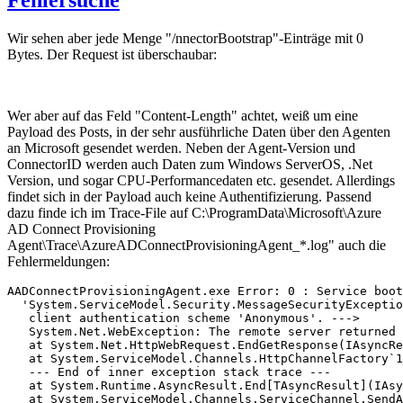
Wir sehen aber jede Menge "/nnectorBootstrap"-Einträge mit 0
Bytes. Der Request ist überschaubar:
Wer aber auf das Feld "Content-Length" achtet, weiß um eine
Payload des Posts, in der sehr ausführliche Daten über den Agenten
an Microsoft gesendet werden. Neben der Agent-Version und
ConnectorID werden auch Daten zum Windows ServerOS, .Net
Version, und sogar CPU-Performancedaten etc. gesendet. Allerdings
findet sich in der Payload auch keine Authentifizierung. Passend
dazu finde ich im Trace-File auf C:\ProgramData\Microsoft\Azure
AD Connect Provisioning
Agent\Trace\AzureADConnectProvisioningAgent_*.log" auch die
Fehlermeldungen:
AADConnectProvisioningAgent.exe Error: 0 : Service boot
  'System.ServiceModel.Security.MessageSecurityExceptio
   client authentication scheme 'Anonymous'. ---> 

   System.Net.WebException: The remote server returned 
   at System.Net.HttpWebRequest.EndGetResponse(IAsyncRe
   at System.ServiceModel.Channels.HttpChannelFactory`1
   --- End of inner exception stack trace ---

   at System.Runtime.AsyncResult.End[TAsyncResult](IAsy
   at System.ServiceModel.Channels.ServiceChannel.SendA