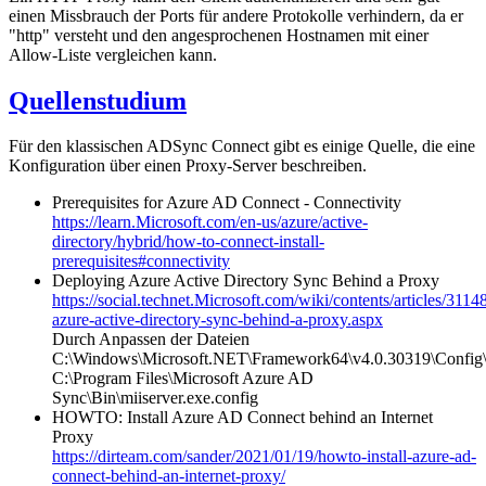
einen Missbrauch der Ports für andere Protokolle verhindern, da er
"http" versteht und den angesprochenen Hostnamen mit einer
Allow-Liste vergleichen kann.
Quellenstudium
Für den klassischen ADSync Connect gibt es einige Quelle, die eine
Konfiguration über einen Proxy-Server beschreiben.
Prerequisites for Azure AD Connect - Connectivity
https://learn.Microsoft.com/en-us/azure/active-
directory/hybrid/how-to-connect-install-
prerequisites#connectivity
Deploying Azure Active Directory Sync Behind a Proxy
https://social.technet.Microsoft.com/wiki/contents/articles/3114
azure-active-directory-sync-behind-a-proxy.aspx
Durch Anpassen der Dateien
C:\Windows\Microsoft.NET\Framework64\v4.0.30319\Config\
C:\Program Files\Microsoft Azure AD
Sync\Bin\miiserver.exe.config
HOWTO: Install Azure AD Connect behind an Internet
Proxy
https://dirteam.com/sander/2021/01/19/howto-install-azure-ad-
connect-behind-an-internet-proxy/