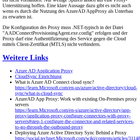
Unterstützung hoffen. Eine klare Aussage dazu gibt es nicht auch
wenn es durch die Nutzung des AzureAD AppProxy als Unterbau
zu erwarten ist.
Die Konfiguration des Proxy muss .NET-typisch in der Datei
"AADConnectProvisioningAgent.exe.config" erfolgen und der
Proxy darf eine Authentifizierung des Service gegen die Cloud
mittels Client-Zertifikat (MTLS) nicht verhindern.
Weitere Links
Azure AD Application Proxy
CloudSync Einrichtung
What is Azure AD Connect cloud sync?
https://learn.Microsoft.com/en-us/azure/active-directory/cloud-
sync/what-is-cloud-sync
AzureAD App Proxy: Work with existing On-Premises proxy
servers
https://learn.Microsoft.com/en-s/azure/active-directory/app-
proxy/application-proxy-configure-connectors-with-proxy-
servers#step-1-configure-the-connector-and-related-services-
to-go-through-the-outbound-proxy
Deploying Azure Active Directory Sync Behind a Proxy
https://social.technet.Microsoft.com/wiki/contents/articles/3114