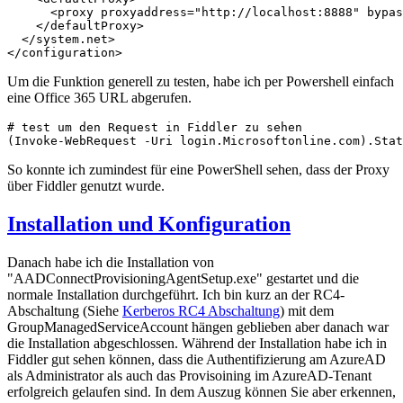
      <proxy proxyaddress="http://localhost:8888" bypas
    </defaultProxy>

  </system.net>

</configuration>
Um die Funktion generell zu testen, habe ich per Powershell einfach
eine Office 365 URL abgerufen.
# test um den Request in Fiddler zu sehen

(Invoke-WebRequest -Uri login.Microsoftonline.com).Stat
So konnte ich zumindest für eine PowerShell sehen, dass der Proxy
über Fiddler genutzt wurde.
Installation und Konfiguration
Danach habe ich die Installation von
"AADConnectProvisioningAgentSetup.exe" gestartet und die
normale Installation durchgeführt. Ich bin kurz an der RC4-
Abschaltung (Siehe
Kerberos RC4 Abschaltung
) mit dem
GroupManagedServiceAccount hängen geblieben aber danach war
die Installation abgeschlossen. Während der Installation habe ich in
Fiddler gut sehen können, dass die Authentifizierung am AzureAD
als Administrator als auch das Provisoining im AzureAD-Tenant
erfolgreich gelaufen sind. In dem Auszug können Sie aber erkennen,