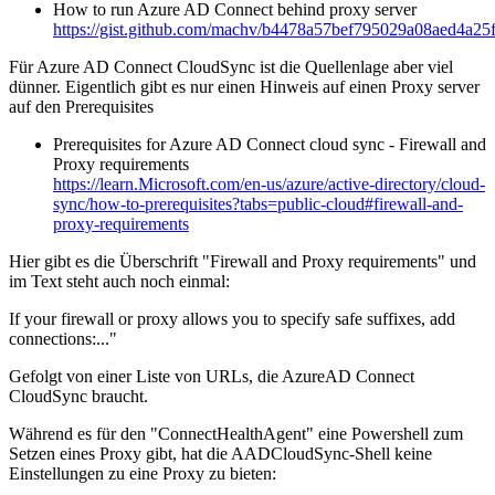
How to run Azure AD Connect behind proxy server
https://gist.github.com/machv/b4478a57bef795029a08aed4a25
Für Azure AD Connect CloudSync ist die Quellenlage aber viel
dünner. Eigentlich gibt es nur einen Hinweis auf einen Proxy server
auf den Prerequisites
Prerequisites for Azure AD Connect cloud sync - Firewall and
Proxy requirements
https://learn.Microsoft.com/en-us/azure/active-directory/cloud-
sync/how-to-prerequisites?tabs=public-cloud#firewall-and-
proxy-requirements
Hier gibt es die Überschrift "Firewall and Proxy requirements" und
im Text steht auch noch einmal:
If your firewall or proxy allows you to specify safe suffixes, add
connections:..."
Gefolgt von einer Liste von URLs, die AzureAD Connect
CloudSync braucht.
Während es für den "ConnectHealthAgent" eine Powershell zum
Setzen eines Proxy gibt, hat die AADCloudSync-Shell keine
Einstellungen zu eine Proxy zu bieten: