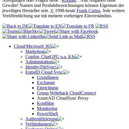
Anregungen oder Fragen siehe "
Kontakt
". Alle Angaben ohne
Gewähr! Namen und Produktbezeichnungen können Eigentum der
jeweiligen Hersteller sein.
©
1998-heute
Frank Carius
, Jede weitere
Veröffentlichung nur mit meinem vorherigen Einverständnis.
Cloud/Microsoft 365
Marketing
Copilot, ChatGPU u.a. KIs
Administration
Identity/DirSync
EntraID Cloud Sync
Grundlagen
Exchange
Einrichtung
Group Writeback CloudConnect
AzureAD CloudSync Proxy
Konflikte
Monitoring
PowerShell
Authentifizierung
Verbindungen