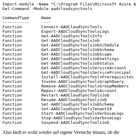
Import-module -Name "C:\Program Files\Microsoft Azure A
Get-Command -Module aadcloudsynctools

CommandType     Name

-----------     ----

Function        Connect-AADCloudSyncTools

Function        Export-AADCloudSyncToolsLogs

Function        Get-AADCloudSyncToolsInfo

Function        Get-AADCloudSyncToolsJob

Function        Get-AADCloudSyncToolsJobSchedule

Function        Get-AADCloudSyncToolsJobSchema

Function        Get-AADCloudSyncToolsJobScope

Function        Get-AADCloudSyncToolsJobSettings

Function        Get-AADCloudSyncToolsJobStatus

Function        Get-AADCloudSyncToolsServiceAccount

Function        Get-AADCloudSyncToolsServicePrincipal

Function        Install-AADCloudSyncToolsPrerequisites

Function        Invoke-AADCloudSyncToolsGraphQuery

Function        Remove-AADCloudSyncToolsGroupMembers

Function        Repair-AADCloudSyncToolsAccount

Function        Restart-AADCloudSyncToolsJob

Function        Resume-AADCloudSyncToolsJob

Function        Set-AADCloudSyncToolsJobSchema

Function        Set-AADCloudSyncToolsTenantId

Function        Start-AADCloudSyncToolsVerboseLogs

Function        Stop-AADCloudSyncToolsVerboseLogs

Function        Suspend-AADCloudSyncToolsJob
Also läuft es wohl wieder auf eigene Versuche hinaus, ob die