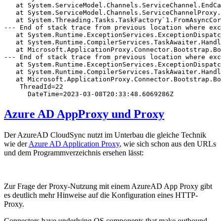
   at System.ServiceModel.Channels.ServiceChannel.EndCa
   at System.ServiceModel.Channels.ServiceChannelProxy.
   at System.Threading.Tasks.TaskFactory`1.FromAsyncCor
--- End of stack trace from previous location where exc
   at System.Runtime.ExceptionServices.ExceptionDispatc
   at System.Runtime.CompilerServices.TaskAwaiter.Handl
   at Microsoft.ApplicationProxy.Connector.Bootstrap.Bo
--- End of stack trace from previous location where exc
   at System.Runtime.ExceptionServices.ExceptionDispatc
   at System.Runtime.CompilerServices.TaskAwaiter.Handl
   at Microsoft.ApplicationProxy.Connector.Bootstrap.Bo
    ThreadId=22

      DateTime=2023-03-08T20:33:48.6069286Z
Azure AD AppProxy und Proxy
Der AzureAD CloudSync nutzt im Unterbau die gleiche Technik
wie der
Azure AD Application Proxy
, wie sich schon aus den URLs
und dem Programmverzeichnis ersehen lässt:
Zur Frage der Proxy-Nutzung mit einem AzureAD App Proxy gibt
es deutlich mehr Hinweise auf die Konfiguration eines HTTP-
Proxy.
Connectors have underlying OS components that make outbound