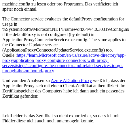
machine.config zu lesen oder pro Programm. Das verifiziere ich
später noch einmal.
The Connector service evaluates the defaultProxy configuration for
usage in
%SystemRoot%\Microsoft.NET\Framework64\v4.0.30319\Config\mac
if the defaultProxy is not configured (by default) in
ApplicationProxyConnectorService.exe.config. The same applies to
the Connector Updater service
(ApplicationProxyConnectorUpdaterService.exe.config) too.
Quelle :
https://learn.Microsoft.com/en-us/azure/active-directory/app-
proxy/application-proxy-configure-connectors-with-proxy-
servers#step-1-configure-the-connector-and-related-services-to-go-
through-the-outbound-proxy
Und von den Analysen zu
Azure AD ation Proxy
weiß ich, dass der
ApplicationProxy sich mit einem Client-Zertifikat authentifiziert. Im
Zertifikatspeicher des Computers habe ich dann auch ein passendes
Zertifikat gefunden:
LeidLeider ist das Zertifikat so nicht exportierbar, so dass ich mit
Fiddler diese nicht auch noch untermogeln konnte.