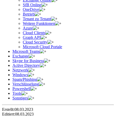
Exchange Online
SfB Online
OneDrive
Betrieb
Tenant zu Tenant
Weitere Funktionen
Azure
Cloud Clients
Graph API
Cloud Security
Microsoft Cloud Portale
Microsoft Teams
Exchange
Skype for Business
Active Directory
Netzwerk
Windows
Spam/Phishing
Verschlüsselung
Powershell
Tools
Sonstiges
Erstellt:
08.03.2023
Editiert:
08.03.2023