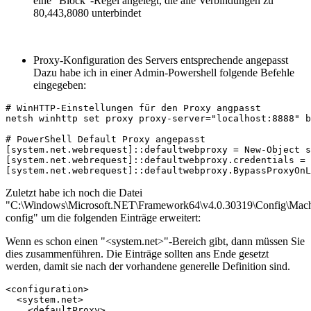
eine "Block"-Regel angelegt, die alle Verbindungen zu
80,443,8080 unterbindet
Proxy-Konfiguration des Servers entsprechende angepasst
Dazu habe ich in einer Admin-Powershell folgende Befehle
eingegeben:
# WinHTTP-Einstellungen für den Proxy angpasst

netsh winhttp set proxy proxy-server="localhost:8888" b
# PowerShell Default Proxy angepasst

[system.net.webrequest]::defaultwebproxy = New-Object s
[system.net.webrequest]::defaultwebproxy.credentials = 
[system.net.webrequest]::defaultwebproxy.BypassProxyOnL
Zuletzt habe ich noch die Datei
"C:\Windows\Microsoft.NET\Framework64\v4.0.30319\Config\Mach
config" um die folgenden Einträge erweitert:
Wenn es schon einen "<system.net>"-Bereich gibt, dann müssen Sie
dies zusammenführen. Die Einträge sollten ans Ende gesetzt
werden, damit sie nach der vorhandene generelle Definition sind.
<configuration>

  <system.net>

    <defaultProxy>
