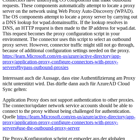
requests. These components automatically attempt to locate a proxy
server on the network using Web Proxy Auto-Discovery (WPAD).
The OS components attempt to locate a proxy server by carrying out
a DNS lookup for wpad.domainsuffix. If the lookup resolves in
DNS, an HTTP request is then made to the IP address for wpad.dat.
This request becomes the proxy configuration script in your
environment. The connector uses this script to select an outbound
proxy server. However, connector traffic might still not go through,
because of additional configuration settings needed on the proxy.
https://learn.Microsoft.com/en-us/azure/active-directory/app-
proxy/application-proxy-configure-connectors-with-proxy-
servers#bypass-outbound-proxies
Interessant auch die Aussage, dass eine Authentifizierung am Proxy
nicht unterstützt wird. Das dürfte dann auch für AzureAD Cloud
Sync gelten:
Application Proxy does not support authentication to other proxies.
The connector/updater network service accounts should be able to
connect to the proxy without being challenged for authentication.
Quelle
https://learn.Microsoft.com/en-us/azure/active-directory/app-
proxy/application-proxy-configure-connectors-with-proxy-
servers#use-the-outbound-proxy-server
Die Proxy-Konfiguration scheint er entweder aus der globalen