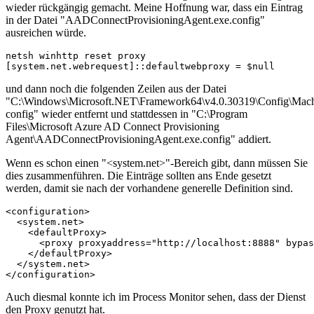
wieder rückgängig gemacht. Meine Hoffnung war, dass ein Eintrag
in der Datei "AADConnectProvisioningAgent.exe.config"
ausreichen würde.
netsh winhttp reset proxy

[system.net.webrequest]::defaultwebproxy = $null
und dann noch die folgenden Zeilen aus der Datei
"C:\Windows\Microsoft.NET\Framework64\v4.0.30319\Config\Mach
config" wieder entfernt und stattdessen in "C:\Program
Files\Microsoft Azure AD Connect Provisioning
Agent\AADConnectProvisioningAgent.exe.config" addiert.
Wenn es schon einen "<system.net>"-Bereich gibt, dann müssen Sie
dies zusammenführen. Die Einträge sollten ans Ende gesetzt
werden, damit sie nach der vorhandene generelle Definition sind.
<configuration>

  <system.net>

    <defaultProxy>

      <proxy proxyaddress="http://localhost:8888" bypas
    </defaultProxy>

  </system.net>

</configuration>
Auch diesmal konnte ich im Process Monitor sehen, dass der Dienst
den Proxy genutzt hat.