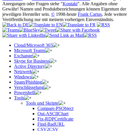
Anregungen oder Fragen siehe "
Kontakt
". Alle Angaben ohne
Gewähr! Namen und Produktbezeichnungen können Eigentum der
jeweiligen Hersteller sein.
©
1998-heute
Frank Carius
, Jede weitere
Veröffentlichung nur mit meinem vorherigen Einverständnis.
Cloud/Microsoft 365
Microsoft Teams
Exchange
Skype for Business
Active Directory
Netzwerk
Windows
Spam/Phishing
Verschlüsselung
Powershell
Tools
Tools und Skripte
Compare-PSObject
Out-ASCIIChart
Fix-RDPCertificate
Find-BadURL
CSV2CSV