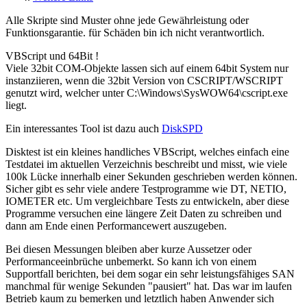
Alle Skripte sind Muster ohne jede Gewährleistung oder
Funktionsgarantie. für Schäden bin ich nicht verantwortlich.
VBScript und 64Bit !
Viele 32bit COM-Objekte lassen sich auf einem 64bit System nur
instanziieren, wenn die 32bit Version von CSCRIPT/WSCRIPT
genutzt wird, welcher unter C:\Windows\SysWOW64\cscript.exe
liegt.
Ein interessantes Tool ist dazu auch
DiskSPD
Disktest ist ein kleines handliches VBScript, welches einfach eine
Testdatei im aktuellen Verzeichnis beschreibt und misst, wie viele
100k Lücke innerhalb einer Sekunden geschrieben werden können.
Sicher gibt es sehr viele andere Testprogramme wie DT, NETIO,
IOMETER etc. Um vergleichbare Tests zu entwickeln, aber diese
Programme versuchen eine längere Zeit Daten zu schreiben und
dann am Ende einen Performancewert auszugeben.
Bei diesen Messungen bleiben aber kurze Aussetzer oder
Performanceeinbrüche unbemerkt. So kann ich von einem
Supportfall berichten, bei dem sogar ein sehr leistungsfähiges SAN
manchmal für wenige Sekunden "pausiert" hat. Das war im laufen
Betrieb kaum zu bemerken und letztlich haben Anwender sich