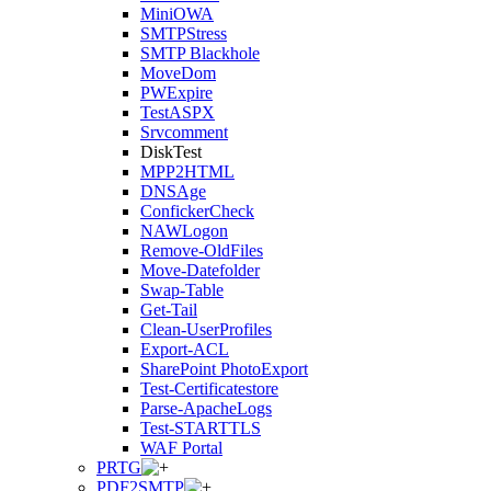
MiniOWA
SMTPStress
SMTP Blackhole
MoveDom
PWExpire
TestASPX
Srvcomment
DiskTest
MPP2HTML
DNSAge
ConfickerCheck
NAWLogon
Remove-OldFiles
Move-Datefolder
Swap-Table
Get-Tail
Clean-UserProfiles
Export-ACL
SharePoint PhotoExport
Test-Certificatestore
Parse-ApacheLogs
Test-STARTTLS
WAF Portal
PRTG
PDF2SMTP