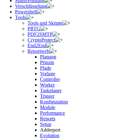
Spam/Phishing
Verschlüsselung
Powershell
Tools
Tools und Skripte
PRTG
PDF2SMTP
CryptoProtect
End2End
Reportweb
Planung
Prinzip
Pfade
Vorlage
Controller
Worker
Taskplaner
Trigger
Konfiguration
Module
Performance
Reports
Setup
Addreport
Evolution