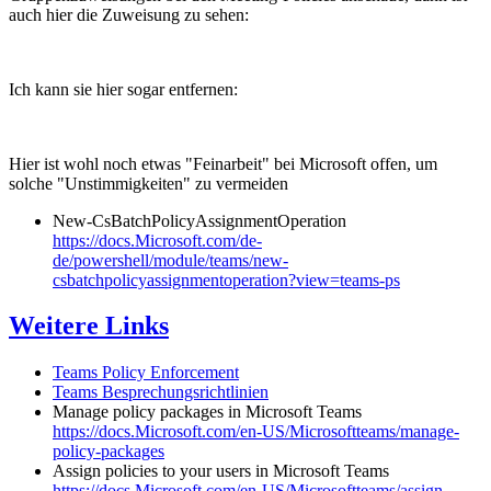
auch hier die Zuweisung zu sehen:
Ich kann sie hier sogar entfernen:
Hier ist wohl noch etwas "Feinarbeit" bei Microsoft offen, um
solche "Unstimmigkeiten" zu vermeiden
New-CsBatchPolicyAssignmentOperation
https://docs.Microsoft.com/de-
de/powershell/module/teams/new-
csbatchpolicyassignmentoperation?view=teams-ps
Weitere Links
Teams Policy Enforcement
Teams Besprechungsrichtlinien
Manage policy packages in Microsoft Teams
https://docs.Microsoft.com/en-US/Microsoftteams/manage-
policy-packages
Assign policies to your users in Microsoft Teams
https://docs.Microsoft.com/en-US/Microsoftteams/assign-