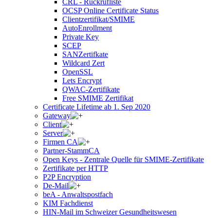
CRL - Rückrufliste
OCSP Online Certificate Status
Clientzertifikat/SMIME
AutoEnrollment
Private Key
SCEP
SANZertifkate
Wildcard Zert
OpenSSL
Lets Encrypt
QWAC-Zertifikate
Free SMIME Zertifikat
Certificate Lifetime ab 1. Sep 2020
Gateway
Client
Server
Firmen CA
Partner-StammCA
Open Keys - Zentrale Quelle für SMIME-Zertifikate
Zertifikate per HTTP
P2P Encryption
De-Mail
beA - Anwaltspostfach
KIM Fachdienst
HIN-Mail im Schweizer Gesundheitswesen