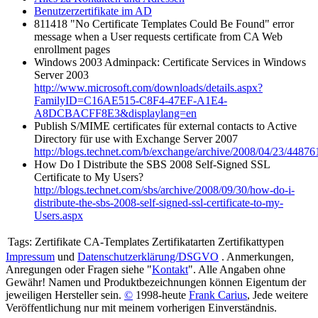
Benutzerzertifikate im AD
811418 "No Certificate Templates Could Be Found" error
message when a User requests certificate from CA Web
enrollment pages
Windows 2003 Adminpack: Certificate Services in Windows
Server 2003
http://www.microsoft.com/downloads/details.aspx?
FamilyID=C16AE515-C8F4-47EF-A1E4-
A8DCBACFF8E3&displaylang=en
Publish S/MIME certificates für external contacts to Active
Directory für use with Exchange Server 2007
http://blogs.technet.com/b/exchange/archive/2008/04/23/44876
How Do I Distribute the SBS 2008 Self-Signed SSL
Certificate to My Users?
http://blogs.technet.com/sbs/archive/2008/09/30/how-do-i-
distribute-the-sbs-2008-self-signed-ssl-certificate-to-my-
Users.aspx
Tags:
Zertifikate CA-Templates Zertifikatarten Zertifikattypen
Impressum
und
Datenschutzerklärung/DSGVO
. Anmerkungen,
Anregungen oder Fragen siehe "
Kontakt
". Alle Angaben ohne
Gewähr! Namen und Produktbezeichnungen können Eigentum der
jeweiligen Hersteller sein.
©
1998-heute
Frank Carius
, Jede weitere
Veröffentlichung nur mit meinem vorherigen Einverständnis.