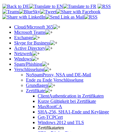
Cloud/Microsoft 365
Microsoft Teams
Exchange
Skype for Business
Active Directory
Netzwerk
Windows
Spam/Phishing
Verschlüsselung
NoSpamProxy, NSA und DE-Mail
Ende zu Ende Verschlüsselung
Grundlagen
Zertifikate
ClientAuthentication in Zertifikaten
Kurze Gültigkeit bei Zertifikate
MaxRootCA
SHA-256, SHA1-Ende und Keylänge
Get-TCPCert
Windows 2012 und TLS
Zertifikatarten