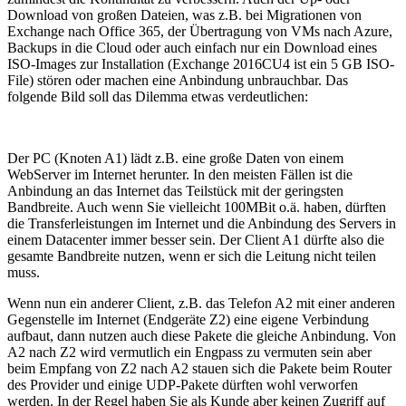
Download von großen Dateien, was z.B. bei Migrationen von
Exchange nach Office 365, der Übertragung von VMs nach Azure,
Backups in die Cloud oder auch einfach nur ein Download eines
ISO-Images zur Installation (Exchange 2016CU4 ist ein 5 GB ISO-
File) stören oder machen eine Anbindung unbrauchbar. Das
folgende Bild soll das Dilemma etwas verdeutlichen:
Der PC (Knoten A1) lädt z.B. eine große Daten von einem
WebServer im Internet herunter. In den meisten Fällen ist die
Anbindung an das Internet das Teilstück mit der geringsten
Bandbreite. Auch wenn Sie vielleicht 100MBit o.ä. haben, dürften
die Transferleistungen im Internet und die Anbindung des Servers in
einem Datacenter immer besser sein. Der Client A1 dürfte also die
gesamte Bandbreite nutzen, wenn er sich die Leitung nicht teilen
muss.
Wenn nun ein anderer Client, z.B. das Telefon A2 mit einer anderen
Gegenstelle im Internet (Endgeräte Z2) eine eigene Verbindung
aufbaut, dann nutzen auch diese Pakete die gleiche Anbindung. Von
A2 nach Z2 wird vermutlich ein Engpass zu vermuten sein aber
beim Empfang von Z2 nach A2 stauen sich die Pakete beim Router
des Provider und einige UDP-Pakete dürften wohl verworfen
werden. In der Regel haben Sie als Kunde aber keinen Zugriff auf