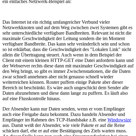
ein einfaches Netzwerk-Beispiel an:
Das Internet ist ein richtig umfangreicher Verbund vieler
Netzwerkknoten und auf dem Weg zwischen zwei Systemen gibt es
sehr unterschiedliche verfügbare Bandbreiten. Relevant ist nicht die
maximale Geschwindigkeit der Leitung sondern die im Moment
verfügbare Bandbreite. Das kann sehr veränderlich sein und schon
so ist erklärbar, dass die Geschwindigkeit des "Lokalen Link" nicht
allein die Übertragung steuert. Auch wenn in dem Beispiel der
Client mit einem kleinen HTTP-GET eine Datei anfordern kann und
der Webserver rechts diese dann mit maximaler Geschwindigkeit auf
den Weg bringt, so gibt es immer Zwischenstationen, die die Daten
zwar schnell annehmen aber nicht genauso schnell wieder
weiterreichen können. Router puffern einige Pakete aber dieser
Bereich ist beschränkt. Es wäre auch ungeschickt dem Sender alle
Daten abzunehmen und diese dann lange zu puffern. Es läuft also
auf eine Flusskontrolle hinaus.
Der Absender kann nur Daten senden, wenn er vom Empfänger
auch eine Freigabe dazu bekommt. Dazu handeln Absender und
Empfänger im Rahmen des TCP-Handshake z.B. eine
Windowsize
aus. Damit weiß der Absender, wie viele Pakete er auf die Reise
schicken darf, ehe er auf eine Bestätigung des Ziels warten muss.