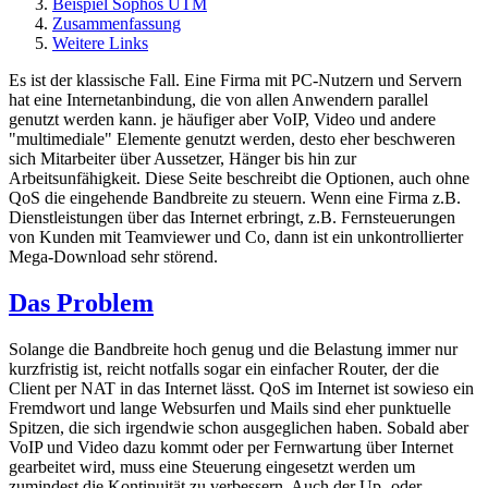
Beispiel Sophos UTM
Zusammenfassung
Weitere Links
Es ist der klassische Fall. Eine Firma mit PC-Nutzern und Servern
hat eine Internetanbindung, die von allen Anwendern parallel
genutzt werden kann. je häufiger aber VoIP, Video und andere
"multimediale" Elemente genutzt werden, desto eher beschweren
sich Mitarbeiter über Aussetzer, Hänger bis hin zur
Arbeitsunfähigkeit. Diese Seite beschreibt die Optionen, auch ohne
QoS die eingehende Bandbreite zu steuern. Wenn eine Firma z.B.
Dienstleistungen über das Internet erbringt, z.B. Fernsteuerungen
von Kunden mit Teamviewer und Co, dann ist ein unkontrollierter
Mega-Download sehr störend.
Das Problem
Solange die Bandbreite hoch genug und die Belastung immer nur
kurzfristig ist, reicht notfalls sogar ein einfacher Router, der die
Client per NAT in das Internet lässt. QoS im Internet ist sowieso ein
Fremdwort und lange Websurfen und Mails sind eher punktuelle
Spitzen, die sich irgendwie schon ausgeglichen haben. Sobald aber
VoIP und Video dazu kommt oder per Fernwartung über Internet
gearbeitet wird, muss eine Steuerung eingesetzt werden um
zumindest die Kontinuität zu verbessern. Auch der Up- oder