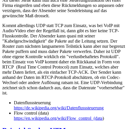
An dieser Stelle kann nun auch eine Steuerungsfunktion bei einer
Firma eingreifen und eben diese Rückmeldungen so anpassen oder
verzögern, dass der Absender seine Sendeleistung auf das
gewünschte Maß drosselt.
Kommt allerdings UDP statt TCP zum Einsatz, was bei VoIP mit
Audio/Video eher der Regelfall ist, dann gibt es hier keine TCP-
Flusskontrolle. Der Absender kann quasi mit seiner
"Kabelgeschwindigkeit" die Pakete auf die Leitung setzen. Der
Router zum nächsten langsameren Teilstück kann aber nur begrenzt
Pakete puffern und muss daher Pakete verwerfen. Daher ist UDP
ohne eigene Kontrolle wirklich ein "verlustbehaftetes Protokoll".
beim Einsatz von VoIP kommt daher ein Rückkanal in Form von
RTCP (Real Time Control Protocol) zum Einsatz, welches aber
mehr Daten liefert, als ein einfacher TCP-ACK. Der Sender kann
anhand der Daten im RTCP-Protokoll abschätzen, ob ein Codec-
Wechsel oder andere Auflösung ratsam ist. Eine UDP-Verbindung
zeichnet sich schon dadurch aus, dass die Datenrate "vorhersehbar"
ist.
Datenflusssteuerung
https://de.wikipedia.org/wiki/Datenflusssteuerung
Flow control (data)
https://en.wikipedia.org/wiki/Flow_control_(data
)