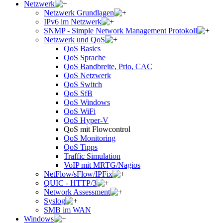
Netzwerk
Netzwerk Grundlagen
IPv6 im Netzwerk
SNMP - Simple Network Management Protokoll
Netzwerk und QoS
QoS Basics
QoS Sprache
QoS Bandbreite, Prio, CAC
QoS Netzwerk
QoS Switch
QoS SfB
QoS Windows
QoS WiFi
QoS Hyper-V
QoS mit Flowcontrol
QoS Monitoring
QoS Tipps
Traffic Simulation
VoIP mit MRTG/Nagios
NetFlow/sFlow/IPFix
QUIC - HTTP/3
Network Assessment
Syslog
SMB im WAN
Windows