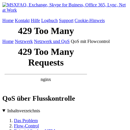
Home
Kontakt
Hilfe
Logbuch
Support
Cookie-Hinweis
Home
Netzwerk
Netzwerk und QoS
QoS mit Flowcontrol
QoS über Flusskontrolle
Inhaltsverzeichnis
Das Problem
Flow-Control