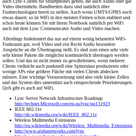
auch Lync-Clients für Smartphones geben, die auch Audio oder gar
Video übermitteln. Bandbreiten dazu sind natürlich über
Funktechnologien bereit zu stellen. Auch wenn UMTS/GPRS noch
etwas dauert, so ist WiFi in den meisten Firmen schon etabliert und
schon heute können Sie mit ihrem Notebook natürlich per WiFi
auch mit dem Lync Communicator Audio und Video machen.
Allerdings funktioniert das nur auf einem wenig belasteten WiFi-
Funkraum gut, weil Video und erst Recht Audio besondere
Ansprüche an die Übertragung stellt. Es sind zum einen sehr viele
sehr kleine Pakete die möglichst kontinuierlich übertragen werden
sollen. Und das ist nicht immer zu gewährleisten, wenn mehrere
Clients vielleicht auch punktuell eine Spitzenlast produzieren oder
wenige APs eine größere Fläche mit vielen Clients abdecken
müssen. Eine wichtige Voraussetzung sind also viele kleine Zellen
und das System dies unterstützt auch entsprechende Priorisierungen.
QoS gibt es auch auf WiFi.
Lync Server Network Infrastructure Roadmap
http://technet.Microsoft.com/en-us/lync/gg131923
IEEE 802.11e
http://de.wikipedia.org/wiki/IEEE_802.11e
Wireless Multimedia Extensions
http://en.wikipedia.org/wiki/Wireless_Multimedia_Extensions
http://www.arubanetworks.com/lync