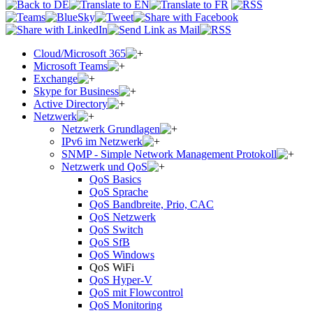
Cloud/Microsoft 365
Microsoft Teams
Exchange
Skype for Business
Active Directory
Netzwerk
Netzwerk Grundlagen
IPv6 im Netzwerk
SNMP - Simple Network Management Protokoll
Netzwerk und QoS
QoS Basics
QoS Sprache
QoS Bandbreite, Prio, CAC
QoS Netzwerk
QoS Switch
QoS SfB
QoS Windows
QoS WiFi
QoS Hyper-V
QoS mit Flowcontrol
QoS Monitoring