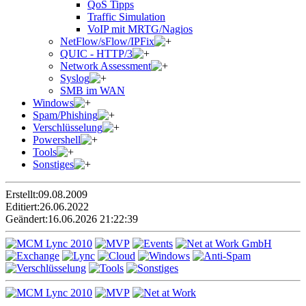
QoS Tipps
Traffic Simulation
VoIP mit MRTG/Nagios
NetFlow/sFlow/IPFix
QUIC - HTTP/3
Network Assessment
Syslog
SMB im WAN
Windows
Spam/Phishing
Verschlüsselung
Powershell
Tools
Sonstiges
Erstellt:
09.08.2009
Editiert:
26.06.2022
Geändert:
16.06.2026 21:22:39