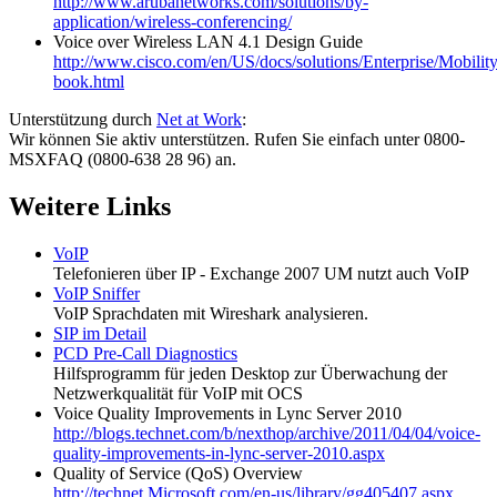
http://www.arubanetworks.com/solutions/by-
application/wireless-conferencing/
Voice over Wireless LAN 4.1 Design Guide
http://www.cisco.com/en/US/docs/solutions/Enterprise/Mobili
book.html
Unterstützung durch
Net at Work
:
Wir können Sie aktiv unterstützen. Rufen Sie einfach unter 0800-
MSXFAQ (0800-638 28 96) an.
Weitere Links
VoIP
Telefonieren über IP - Exchange 2007 UM nutzt auch VoIP
VoIP Sniffer
VoIP Sprachdaten mit Wireshark analysieren.
SIP im Detail
PCD Pre-Call Diagnostics
Hilfsprogramm für jeden Desktop zur Überwachung der
Netzwerkqualität für VoIP mit OCS
Voice Quality Improvements in Lync Server 2010
http://blogs.technet.com/b/nexthop/archive/2011/04/04/voice-
quality-improvements-in-lync-server-2010.aspx
Quality of Service (QoS) Overview
http://technet.Microsoft.com/en-us/library/gg405407.aspx