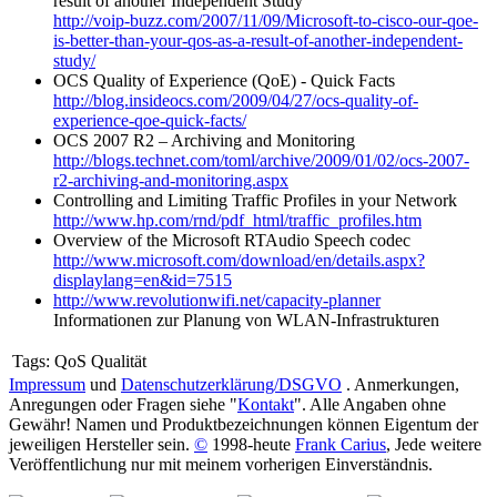
result of another Independent Study
http://voip-buzz.com/2007/11/09/Microsoft-to-cisco-our-qoe-
is-better-than-your-qos-as-a-result-of-another-independent-
study/
OCS Quality of Experience (QoE) - Quick Facts
http://blog.insideocs.com/2009/04/27/ocs-quality-of-
experience-qoe-quick-facts/
OCS 2007 R2 – Archiving and Monitoring
http://blogs.technet.com/toml/archive/2009/01/02/ocs-2007-
r2-archiving-and-monitoring.aspx
Controlling and Limiting Traffic Profiles in your Network
http://www.hp.com/rnd/pdf_html/traffic_profiles.htm
Overview of the Microsoft RTAudio Speech codec
http://www.microsoft.com/download/en/details.aspx?
displaylang=en&id=7515
http://www.revolutionwifi.net/capacity-planner
Informationen zur Planung von WLAN-Infrastrukturen
Tags:
QoS Qualität
Impressum
und
Datenschutzerklärung/DSGVO
. Anmerkungen,
Anregungen oder Fragen siehe "
Kontakt
". Alle Angaben ohne
Gewähr! Namen und Produktbezeichnungen können Eigentum der
jeweiligen Hersteller sein.
©
1998-heute
Frank Carius
, Jede weitere
Veröffentlichung nur mit meinem vorherigen Einverständnis.