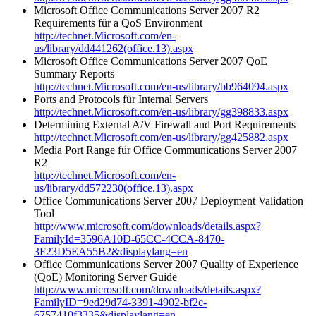
Microsoft Office Communications Server 2007 R2
Requirements für a QoS Environment
http://technet.Microsoft.com/en-
us/library/dd441262(office.13).aspx
Microsoft Office Communications Server 2007 QoE
Summary Reports
http://technet.Microsoft.com/en-us/library/bb964094.aspx
Ports and Protocols für Internal Servers
http://technet.Microsoft.com/en-us/library/gg398833.aspx
Determining External A/V Firewall and Port Requirements
http://technet.Microsoft.com/en-us/library/gg425882.aspx
Media Port Range für Office Communications Server 2007
R2
http://technet.Microsoft.com/en-
us/library/dd572230(office.13).aspx
Office Communications Server 2007 Deployment Validation
Tool
http://www.microsoft.com/downloads/details.aspx?
FamilyId=3596A10D-65CC-4CCA-8470-
3F23D5EA55B2&displaylang=en
Office Communications Server 2007 Quality of Experience
(QoE) Monitoring Server Guide
http://www.microsoft.com/downloads/details.aspx?
FamilyID=9ed29d74-3391-4902-bf2c-
6757410f3335&displaylang=en