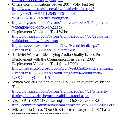
Office Communications Server 2007 VoIP Test Set
http://www.microsoft.com/downloads/details.aspx?
familyid=7B6AB4F3-2949-4E97-856E-
9C4AE323C75A&displaylang=en
http://blogs.msdn.com/byrons/archive/2008/03/19/deployment-
validation-tool-part-1-of-2.aspx
Deployment Validation Tool Webcast
http://blogs.msdn.com/byrons/archive/2008/04/02/deployment-
validation-tool-webcast.aspx
http://msevents.Microsoft.com/CUI/EventDetail.aspx?
EventID=1032372044&Culture=en-US
TechNet Webcast: Identifying Audio Quality Issues Pre-
Deployment with the Communications Server 2007
Deployment Validation Tool (Level 200)
http://msevents.Microsoft.com/CUI/WebCastEventDetails.aspx
EventID=1032372044&EventCategory=4&culture=en-
US&CountryCode=US
Which Server(s) to deploy the (DVT) Deployment Validation
Tool
http://blogs.msdn.com/byrons/archive/2009/04/21/where-to-
deploy-the-dvt-deployment-validation-tool.aspx
Vista SP1 ( SP2) DSCP settings für QoS OC 2007 R2
http://communicationsserverteam.com/archive/2009/06/04/458.
Microsoft to Cisco, "Our QoE is better than your QoS "! as a