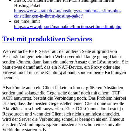
Strato: So ändern Sie Ihre PHP Einstellungen in Ihrem
Hosting-Paket
https://www.strato.de/faq/hosting/so-aendern-sie-ihre-php-
einstellungen-in-ihrem-hosting-paket/
set_time_limit
https://www.php.net/manual/de/function.set-time-limit.php
Test mit produktiven Services
Wen einfache PHP-Server auf der anderen Seite aufgrund von
Beschränkungen beim beim Webserver nicht lange genug Daten
senden können, dann kann ein anderer Ansatz eine Lösung sein. Sie
baut etwas darauf auf, das ein NAT-Device, ein Proxy oder eine
Firewall nicht nur eine Richtung abbaut, sondern beide Richtungen
beendet.
Also könnte auch ein Client Pakete in immer größeren Abständen
senden und solange die Gegenseite darauf noch mit einem TCP
ACK antwortet, besteht die Verbindung noch. Das Problem hierbei
ist aber, dass die meisten Gegenstellen einen Client ohne sinnvolle
Aktivität sehr schnell rauswerfen. Eine TCP-Connection kostet ja
Ressourcen und wenn der Client sich nicht zumindest anmeldet,
wird der Server die Verbindung schneller beenden als ein Timeout
aus dem Verbindungsweg. Sie müssten also schon eine sinnvolle
Verbindung starten, z.B.