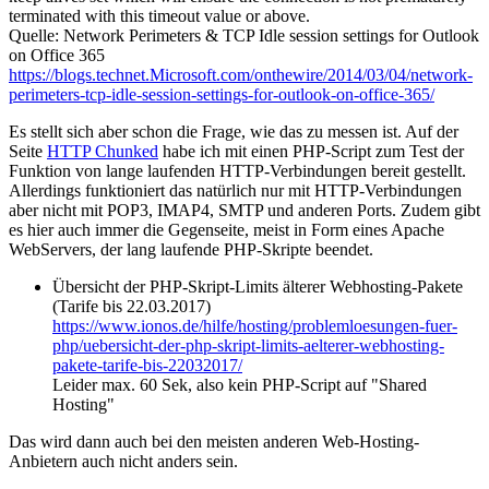
terminated with this timeout value or above.
Quelle: Network Perimeters & TCP Idle session settings for Outlook
on Office 365
https://blogs.technet.Microsoft.com/onthewire/2014/03/04/network-
perimeters-tcp-idle-session-settings-for-outlook-on-office-365/
Es stellt sich aber schon die Frage, wie das zu messen ist. Auf der
Seite
HTTP Chunked
habe ich mit einen PHP-Script zum Test der
Funktion von lange laufenden HTTP-Verbindungen bereit gestellt.
Allerdings funktioniert das natürlich nur mit HTTP-Verbindungen
aber nicht mit POP3, IMAP4, SMTP und anderen Ports. Zudem gibt
es hier auch immer die Gegenseite, meist in Form eines Apache
WebServers, der lang laufende PHP-Skripte beendet.
Übersicht der PHP-Skript-Limits älterer Webhosting-Pakete
(Tarife bis 22.03.2017)
https://www.ionos.de/hilfe/hosting/problemloesungen-fuer-
php/uebersicht-der-php-skript-limits-aelterer-webhosting-
pakete-tarife-bis-22032017/
Leider max. 60 Sek, also kein PHP-Script auf "Shared
Hosting"
Das wird dann auch bei den meisten anderen Web-Hosting-
Anbietern auch nicht anders sein.