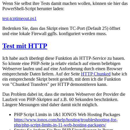
Wenn Sie selbst ihre Tests damit machen wollen, können sie hier das
PowerShell-Script herunter laden:
test-tcptimeout.ps1
Bedenken Sie, dass das Skript einen TC-Port (Default 25) öffnet
und eine lokale Firewall ggfls. konfiguriert werden muss.
Test mit HTTP
Ich habe auch überlegt diese Funktion als HTTP-Service zu bauen.
So könnte eine PHP-Seite ja relativ einfach auf einem beliebigen
Webserver laufen und auf eine Anforderung durch einen Browser
entsprechende Daten liefern. Auf der Seite
HTTP Chunked
habe ich
ein entsprechende Skript bereit gestellt, mit dem ich die Funktion
von "Chunked Transfers" per HTTP demonstrieren kann.
Das Problem dabei ist, dass die meisten Webserver der Provider die
Laufzeit von PHP-Skripten auf z.B. 60 Sekunden beschränken.
Längere Messungen sind daher damit nicht möglich.
PHP Script Limits in 1&1 IONOS Web Hosting Packages
https://www.ionos.com/help/hosting/troubleshooting-for-
php/php-script-limits-in-11-web-hosting-packages/