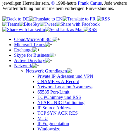
jeweiligen Hersteller sein.
©
1998-heute
Frank Carius
, Jede weitere
Veröffentlichung nur mit meinem vorherigen Einverständnis.
Cloud/Microsoft 365
Microsoft Teams
Exchange
Skype for Business
Active Directory
Netzwerk
Netzwerk Grundlagen
Private IP-Adressen und VPN
CNAME vs A-Record
Network Location Awareness
65535 Port-Limit
TCPChimney und RSS
NPAR - NIC Partitioning
IP Source Address
TCP SYN ACK RES
MTU
IP Fragmentation
Windowsize