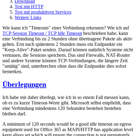
Download
Test mit HTTP
Test mit produktiven Services
Weitere Links
Wie kann ich "Timeouts" einer Verbindung erkennen? Wie ich auf
TCP Session Timeout / TCP Idle Timeout
beschrieben habe, kann
eine Verbindung bis zu 2 Stunden ohne übertragene Pakete als aktiv
gelten. Erst nach spätestens 2 Stunden muss ein Endpunkte ein
"Keep-Alive"-Paket senden. Darauf können natürlich Systeme nicht
vertrauen, die Sessions speichern. Das sind Firewalls, NAT-Router
und andere Systeme können TCP-Verbindungen, die längere Zeit
"untätig" sind, unterbrechen ohne dass die Endpunkte dies sofort
bemerken.
Überlegungen
Ich habe mir daher überlegt, wie ich in so einem Fall messen kann,
ob es zu kurze Timeout-Werte gibt. Microsoft selbst empfiehlt, dass
eine Verbindung mindestens 120 Sekunden bestehen bestehen
bleiben darf.
A minimum of 120 seconds would be a good idle timeout on egress
equipment used for Office 365 as MAPI/HTTP has application level
keep alives set which will ensure the connection is not prematurely