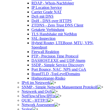
RDAP - Whois-Nachfolger
IP Location Service
Carrier Grade NAT
DoS mit DNS
DoH - DNS over HTTPS
ZTDNS - Zero Trust DNS Client
Getakete Verbindung
TLS Handshake mit NetMon
SSL-Inspection
Hybrid Router, LTEBoost, MTU, VPN,
Speedport
Firewall Reaktion
PTP - Precision Time Protocol
DASHOST.EXE und UDP-Sturm
SSDP - Simple Service Discovery
Port Bounce, NAC, NPS und CoA
BrandTLD -TopLevelDomains
Highportrange-Risiko
IPv6 im Netzwerk
SNMP - Simple Network Management Protokoll
Netzwerk und QoS
NetFlow/sFlow/IPFix
QUIC - HTTP/3
Network Assessment
Syslog