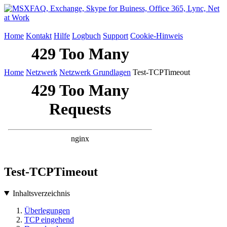
Home
Kontakt
Hilfe
Logbuch
Support
Cookie-Hinweis
Home
Netzwerk
Netzwerk Grundlagen
Test-TCPTimeout
Test-TCPTimeout
Inhaltsverzeichnis
Überlegungen
TCP eingehend