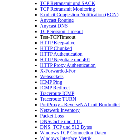
TCP Retransmit und SACK
TCP Retransmit Monitoring
Explicit Congestion Notification (ECN)
Anycast-Routing
Anycast DNS
TCP Session Timeout
Test-TCPTimeout
HTTP Keep-alive
HTTP Chunked
HTTP Authentication
HTTP Negotiate und 401
HTTP Proxy Authentication
X-Forwarded-For
Websockets
ICMP Ping
ICMP Redirect
Traceroute ICMP
Traceroute TURN
PortProxy - ReverseNAT mit Bordmittel
Netzwerk Inventory
Packet Loss
DNSCache und TTL
DNS, TCP und 512 Bytes
Windows TCP Connection Daten
Windows Interface Metrik