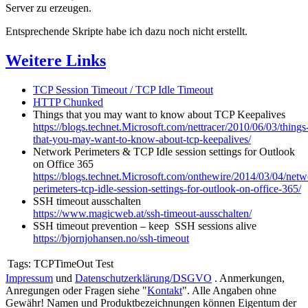
Server zu erzeugen.
Entsprechende Skripte habe ich dazu noch nicht erstellt.
Weitere Links
TCP Session Timeout / TCP Idle Timeout
HTTP Chunked
Things that you may want to know about TCP Keepalives
https://blogs.technet.Microsoft.com/nettracer/2010/06/03/things
that-you-may-want-to-know-about-tcp-keepalives/
Network Perimeters & TCP Idle session settings for Outlook
on Office 365
https://blogs.technet.Microsoft.com/onthewire/2014/03/04/netw
perimeters-tcp-idle-session-settings-for-outlook-on-office-365/
SSH timeout ausschalten
https://www.magicweb.at/ssh-timeout-ausschalten/
SSH timeout prevention – keep SSH sessions alive
https://bjornjohansen.no/ssh-timeout
Tags:
TCPTimeOut Test
Impressum
und
Datenschutzerklärung/DSGVO
. Anmerkungen,
Anregungen oder Fragen siehe "
Kontakt
". Alle Angaben ohne
Gewähr! Namen und Produktbezeichnungen können Eigentum der