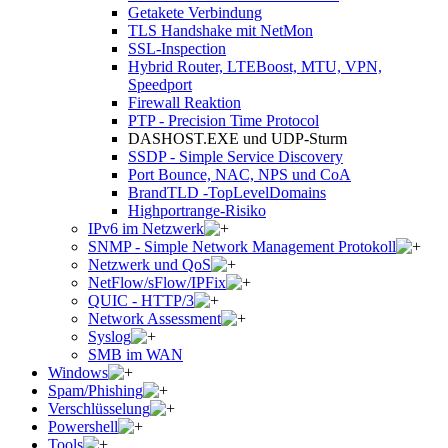
Getakete Verbindung
TLS Handshake mit NetMon
SSL-Inspection
Hybrid Router, LTEBoost, MTU, VPN,
Speedport
Firewall Reaktion
PTP - Precision Time Protocol
DASHOST.EXE und UDP-Sturm
SSDP - Simple Service Discovery
Port Bounce, NAC, NPS und CoA
BrandTLD -TopLevelDomains
Highportrange-Risiko
IPv6 im Netzwerk
SNMP - Simple Network Management Protokoll
Netzwerk und QoS
NetFlow/sFlow/IPFix
QUIC - HTTP/3
Network Assessment
Syslog
SMB im WAN
Windows
Spam/Phishing
Verschlüsselung
Powershell
Tools