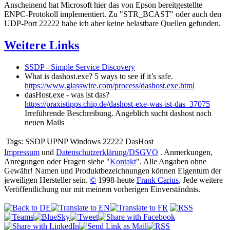
Anscheinend hat Microsoft hier das von Epson bereitgestellte
ENPC-Protokoll implementiert. Zu "STR_BCAST" oder auch den
UDP-Port 22222 habe ich aber keine belastbare Quellen gefunden.
Weitere Links
SSDP - Simple Service Discovery
What is dashost.exe? 5 ways to see if it’s safe.
https://www.glasswire.com/process/dashost.exe.html
dasHost.exe - was ist das?
https://praxistipps.chip.de/dashost-exe-was-ist-das_37075
Irreführende Beschreibung. Angeblich sucht dashost nach
neuen Mails
Tags:
SSDP UPNP Windows 22222 DasHost
Impressum
und
Datenschutzerklärung/DSGVO
. Anmerkungen,
Anregungen oder Fragen siehe "
Kontakt
". Alle Angaben ohne
Gewähr! Namen und Produktbezeichnungen können Eigentum der
jeweiligen Hersteller sein.
©
1998-heute
Frank Carius
, Jede weitere
Veröffentlichung nur mit meinem vorherigen Einverständnis.