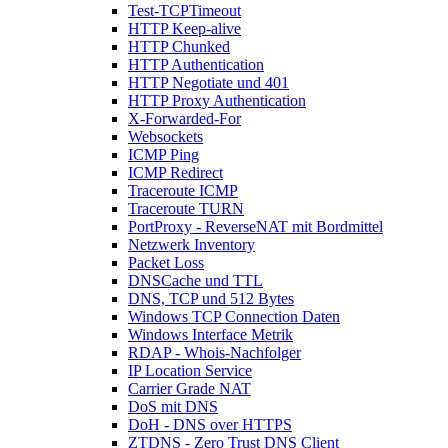
Test-TCPTimeout
HTTP Keep-alive
HTTP Chunked
HTTP Authentication
HTTP Negotiate und 401
HTTP Proxy Authentication
X-Forwarded-For
Websockets
ICMP Ping
ICMP Redirect
Traceroute ICMP
Traceroute TURN
PortProxy - ReverseNAT mit Bordmittel
Netzwerk Inventory
Packet Loss
DNSCache und TTL
DNS, TCP und 512 Bytes
Windows TCP Connection Daten
Windows Interface Metrik
RDAP - Whois-Nachfolger
IP Location Service
Carrier Grade NAT
DoS mit DNS
DoH - DNS over HTTPS
ZTDNS - Zero Trust DNS Client