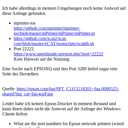
Ich habe allerdings in meinem Umgebungen noch keine Antwort auf
diese Anfrage gefunden.
mprinter-ios
https://github.com/mprinter/mprinter-
ios/blob/master/mPrinter/mPrinter/mPrinter.m
https://github.com/xcat2/xcat-
core/blob/master/xCAT/postscripts/xcatlib.sh
Port 22222
https://www.speedguide.net/port.php?port=22222
Kein Hinweis auf die Nutzung
Eine Suche nach EPSONQ und den Port 3289 liefert sogar eine
Seite des Herstellers
Quelle:
https://epson.com/faq/SPT_C11CG18201~faq-0000525-
shared?faq_cat=faq-topFaqs
Leider habe ich keinen Epson-Drucker in meinem Bestand und
kann ihnen daher nicht die Antwort auf die Anfrage des Windows
Clients liefern
What are the port numbers for Epson network printers (wired