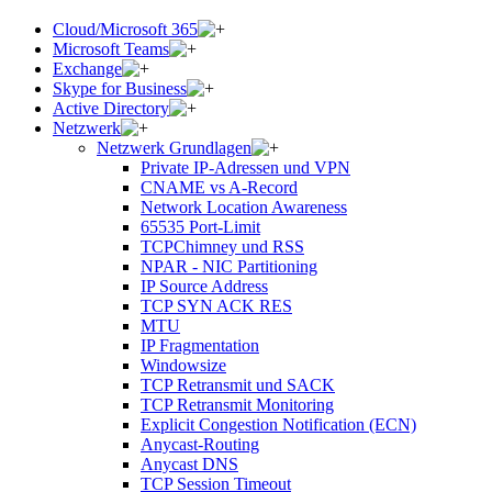
Cloud/Microsoft 365
Microsoft Teams
Exchange
Skype for Business
Active Directory
Netzwerk
Netzwerk Grundlagen
Private IP-Adressen und VPN
CNAME vs A-Record
Network Location Awareness
65535 Port-Limit
TCPChimney und RSS
NPAR - NIC Partitioning
IP Source Address
TCP SYN ACK RES
MTU
IP Fragmentation
Windowsize
TCP Retransmit und SACK
TCP Retransmit Monitoring
Explicit Congestion Notification (ECN)
Anycast-Routing
Anycast DNS
TCP Session Timeout