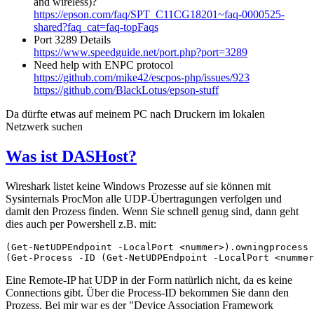
and wireless)?
https://epson.com/faq/SPT_C11CG18201~faq-0000525-
shared?faq_cat=faq-topFaqs
Port 3289 Details
https://www.speedguide.net/port.php?port=3289
Need help with ENPC protocol
https://github.com/mike42/escpos-php/issues/923
https://github.com/BlackLotus/epson-stuff
Da dürfte etwas auf meinem PC nach Druckern im lokalen
Netzwerk suchen
Was ist DASHost?
Wireshark listet keine Windows Prozesse auf sie können mit
Sysinternals ProcMon alle UDP-Übertragungen verfolgen und
damit den Prozess finden. Wenn Sie schnell genug sind, dann geht
dies auch per Powershell z.B. mit:
(Get-NetUDPEndpoint -LocalPort <nummer>).owningprocess

(Get-Process -ID (Get-NetUDPEndpoint -LocalPort <nummer
Eine Remote-IP hat UDP in der Form natürlich nicht, da es keine
Connections gibt. Über die Process-ID bekommen Sie dann den
Prozess. Bei mir war es der "Device Association Framework