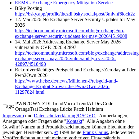
EEMS - Exchange Emergency Mitigation Service
BSky Posting
https://bsky.app/profile/thezdi.bsky.social/post/3mlvhf6iock2z
12. Mai 2026 No Exchange Server Security Updates for May
2026
https://techcommunity.microsoft.com/blog/exchange/no-
exchange-server-security-updates-for-may-2026/4519008
14. Mai 2026 Addressing Exchange Server May 2026
vulnerability CVE-2026-42897
https://techcommunity.microsoft.com/blog/exchange/addressing
exchange-server-may-2026-vulnerability-cve-2026-
42897/4518498
Rekordverdächtiges Preisgeld und Exchange-Zeroday auf der
Pwn2Own 2026
https://www.heise.de/news/Millionen-Preisgeld-und-
Exchange-Exploit-So-war-die-Pwn2Own-2026-
11297824.html
PWN2OWN ZDI TrendMicro TrendAI DevCode
Tags:
OrangeTsai Exchange Lücke Patch Hafnium
Impressum
und
Datenschutzerklärung/DSGVO
. Anmerkungen,
Anregungen oder Fragen siehe "
Kontakt
". Alle Angaben ohne
Gewähr! Namen und Produktbezeichnungen können Eigentum der
jeweiligen Hersteller sein.
©
1998-heute
Frank Carius
, Jede weitere
Veröffentlichung nur mit meinem vorherigen Einverständnis.