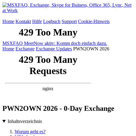
Home
Kontakt
Hilfe
Logbuch
Support
Cookie-Hinweis
MSXFAQ MeetNow aktiv: Komm doch einfach dazu.
Home
Exchange
Exchange Updates
PWN2OWN 2026
PWN2OWN 2026 - 0-Day Exchange
Inhaltsverzeichnis
Worum geht es?