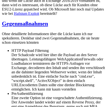
und wenn die Lücke auch in Exchange 2016/2019 vorhanden ist,
dann wird es interessant, ob diese Lücke auch für Kunden ohne
ESU2-Lizenz gepatched wird. Ob Microsoft hier noch mal Updates
wie bei
Hafnium Exploit
bereitstellt?
Gegenmaßnahmen
Ohne detaillierte Informationen über die Lücke kann ich nur
spekulieren. Denkbar sind zwei Gegenmaßnahmen, die sie heute
schon einsetzen könnten
HTTP Payload Filterung
Der Schadcode wird hier über die Payload an den Server
übertragen. Leistungsfähigere WebApplicationFirewalls oder
Loadbalancer terminieren die HTTPS-Anfragen vor
Exchange, decodieren den Inhalt und senden ihn verschlüsselt
an die dahinter liegenden Webserver weiter, wenn der Inhalt
unbedenklich ist. Eine einfache Suche nach "cmd.exe",
"wscript.shell", "ActiveXObject" in dem einfach
URLEncodierten Daten sollte eine direkte Blockierung
ermöglichen. Ich kann mir kaum vorstellen
PreAuthentifizierung
Eine zweite Option ist eine vorgeschaltete Authentifizierung.
Der Anwender landet wieder auf einem Reverse Proxy, der
erst eine Anmeldung des Benutzers, gerne auch mit MFA,