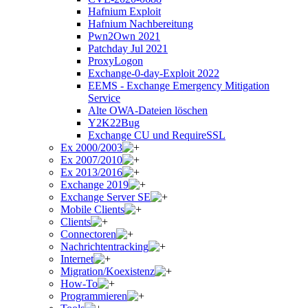
Hafnium Exploit
Hafnium Nachbereitung
Pwn2Own 2021
Patchday Jul 2021
ProxyLogon
Exchange-0-day-Exploit 2022
EEMS - Exchange Emergency Mitigation
Service
Alte OWA-Dateien löschen
Y2K22Bug
Exchange CU und RequireSSL
Ex 2000/2003
Ex 2007/2010
Ex 2013/2016
Exchange 2019
Exchange Server SE
Mobile Clients
Clients
Connectoren
Nachrichtentracking
Internet
Migration/Koexistenz
How-To
Programmieren