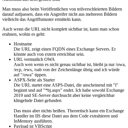
Man muss also beim Veröffentlichen von teilverschleierten Bildern
darauf aufpassen, dass ein Angreifer nicht aus mehreren Bildern
vielleicht das Angriffsmuster ermitteln kann.
Auch wenn die URL nicht komplett sichtbar ist, kann man schon
erahnen, wohin es geht:
Hostname
Die URL zeigt einen FQDN eines Exchange Servers. Er
könnte auch von extern erreichbar sein.
URL vermutlich OWA
Auch wen wenn es nicht genau sichtbar ist, bleibt ja nur /owa,
/ecp, /ews, /oab von der Zeichenlänge übrig und ich würde
auf "/owa" tippen.
ASPX-Seite als Starter
Die URL startet eine ASPS-Datei, die anscheinend mit "l"
beginnt und auf "*bj.aspx" endet. Ich habe sowohl Exchange
2019 und SE-Server durchsucht aber keine vergleichbar
klingelnde Datei gefunden
Das muss aber nichts heißen. Theoretisch kann ein Exchange
Handler im IIS diese Datei aus dem Code extrahieren und
InMemory ausführen.
Payload ist VBScript