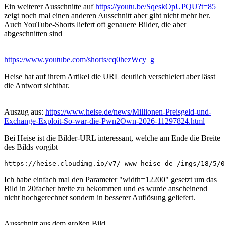
Ein weiterer Ausschnitte auf
https://youtu.be/SqeskOpUPQU?t=85
zeigt noch mal einen anderen Ausschnitt aber gibt nicht mehr her.
Auch YouTube-Shorts liefert oft genauere Bilder, die aber
abgeschnitten sind
https://www.youtube.com/shorts/cq0hezWcy_g
Heise hat auf ihrem Artikel die URL deutlich verschleiert aber lässt
die Antwort sichtbar.
Auszug aus:
https://www.heise.de/news/Millionen-Preisgeld-und-
Exchange-Exploit-So-war-die-Pwn2Own-2026-11297824.html
Bei Heise ist die Bilder-URL interessant, welche am Ende die Breite
des Bilds vorgibt
https://heise.cloudimg.io/v7/_www-heise-de_/imgs/18/5/0
Ich habe einfach mal den Parameter "width=12200" gesetzt um das
Bild in 20facher breite zu bekommen und es wurde anscheinend
nicht hochgerechnet sondern in besserer Auflösung geliefert.
Ausschnitt aus dem großen Bild