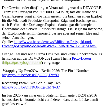
Der Gewinner der diesjährigen Veranstaltung war das DEVCORE-
Team: Ein Preisgeld von 505.000 US-Dollar, fast die Hälfte des
Gesamtpreises, ging an die Taiwanesen. Sie brachten einen Exploit
für die Microsoft-Produkte Sharepoint, Edge und Exchange mit
nach Berlin – der Exchange-Exploit erlaubte gar die komplette
Übernahme des Servers. Entdecker Orange Tsai sagte im Interview,
der Exploitcode sei KI-generiert, basiere aber auf seiner Idee und
seinen Anweisungen.
Quelle:
https://www.heise.de/news/Millionen-Preisgeld-und-
Exchange-Exploit-So-war-die-Pwn2Own-2026-11297824.html
Orange Tsai und seine Firma DevCore sind keine Unbekannten. Er
hat schon auf der DEVCON2021 zum Thema
ProxyLogon
(
https://proxylogon.com/
) vorgetragen.
Wrapping Up Pwn2Own Berlin 2026: The Final Numbers
https://youtu.be/SqeskOpUPQU?t=80
Recapping Pwn2Own Berlin Day Two
https://youtu.be/2hFROPRqeCM?t=37
Im Jun 2026 kam zwar ein Update für Exchange SE/2019/2016
heraus aber ich konnte nicht verifizieren, dass diese Lücke damit
geschlossen wird.