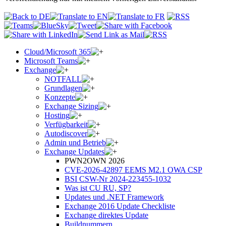
Cloud/Microsoft 365
Microsoft Teams
Exchange
NOTFALL
Grundlagen
Konzepte
Exchange Sizing
Hosting
Verfügbarkeit
Autodiscover
Admin und Betrieb
Exchange Updates
PWN2OWN 2026
CVE-2026-42897 EEMS M2.1 OWA CSP
BSI CSW-Nr 2024-223455-1032
Was ist CU RU, SP?
Updates und .NET Framework
Exchange 2016 Update Checkliste
Exchange direktes Update
Buildnummern