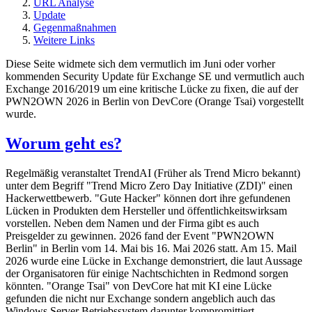
URL Analyse
Update
Gegenmaßnahmen
Weitere Links
Diese Seite widmete sich dem vermutlich im Juni oder vorher
kommenden Security Update für Exchange SE und vermutlich auch
Exchange 2016/2019 um eine kritische Lücke zu fixen, die auf der
PWN2OWN 2026 in Berlin von DevCore (Orange Tsai) vorgestellt
wurde.
Worum geht es?
Regelmäßig veranstaltet TrendAI (Früher als Trend Micro bekannt)
unter dem Begriff "Trend Micro Zero Day Initiative (ZDI)" einen
Hackerwettbewerb. "Gute Hacker" können dort ihre gefundenen
Lücken in Produkten dem Hersteller und öffentlichkeitswirksam
vorstellen. Neben dem Namen und der Firma gibt es auch
Preisgelder zu gewinnen. 2026 fand der Event "PWN2OWN
Berlin" in Berlin vom 14. Mai bis 16. Mai 2026 statt. Am 15. Mail
2026 wurde eine Lücke in Exchange demonstriert, die laut Aussage
der Organisatoren für einige Nachtschichten in Redmond sorgen
könnten. "Orange Tsai" von DevCore hat mit KI eine Lücke
gefunden die nicht nur Exchange sondern angeblich auch das
Windows Server Betriebssystem darunter kompromittiert.