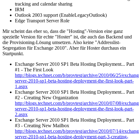
tracking and calendar sharing
IRM
Outlook 2003 support (EnableLegacyOutlook)
Edge Transport Server Role
Mir scheint das eher so, dass die "Hosting"-Version eine ganz
spezielle Version für echte "Hoster" ist, die auch das Backend und
die Provisioning-Lösung umsetzen. Also keine "Addresslist-
Segregation für Exchange 2010". Aber für Hoster durchaus ein
Startpunkt.
Exchange Server 2010 SP1 Beta Hosting Deployment... Part
#1 - The First Look
http://blogs.technet.com/b/provtest/archive/2010/06/25/exchang
server-2010-sp1-beta-hosting-deployment-the-first-look-part-
1.aspx
Exchange Server 2010 SP1 Beta Hosting Deployment... Part
#2 - Creating New Organization
http://blogs.technet.com/b/provtest/archive/2010/07/08/exchang
server-2010-sp1-beta-hosting-deployment-the-first-look-part-
2.aspx
Exchange Server 2010 SP1 Beta Hosting Deployment... Part
#3 - Creating New Mailbox
http://blogs.technet.com/b/provtest/archive/2010/07/14/exchang
server-2010-sp1-beta-hosting-deployment-part-3-creating-