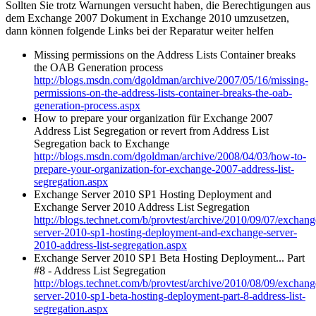
Sollten Sie trotz Warnungen versucht haben, die Berechtigungen aus
dem Exchange 2007 Dokument in Exchange 2010 umzusetzen,
dann können folgende Links bei der Reparatur weiter helfen
Missing permissions on the Address Lists Container breaks
the OAB Generation process
http://blogs.msdn.com/dgoldman/archive/2007/05/16/missing-
permissions-on-the-address-lists-container-breaks-the-oab-
generation-process.aspx
How to prepare your organization für Exchange 2007
Address List Segregation or revert from Address List
Segregation back to Exchange
http://blogs.msdn.com/dgoldman/archive/2008/04/03/how-to-
prepare-your-organization-for-exchange-2007-address-list-
segregation.aspx
Exchange Server 2010 SP1 Hosting Deployment and
Exchange Server 2010 Address List Segregation
http://blogs.technet.com/b/provtest/archive/2010/09/07/exchang
server-2010-sp1-hosting-deployment-and-exchange-server-
2010-address-list-segregation.aspx
Exchange Server 2010 SP1 Beta Hosting Deployment... Part
#8 - Address List Segregation
http://blogs.technet.com/b/provtest/archive/2010/08/09/exchang
server-2010-sp1-beta-hosting-deployment-part-8-address-list-
segregation.aspx