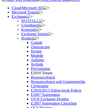
Cloud/Microsoft 365
Microsoft Teams
Exchange
NOTFALL
Grundlagen
Konzepte
Exchange Sizing
Hosting
Gründe
Outsourcing
Design
Modelle
Anbieter
Technik
Provisioning
E2010 Tenant
Ressourceforest
Ressourceforest und Gruppenrechte
Cityhosting
E2010/2013 Adress book Polices
E2007 Segregation
OVH Exchange Hosting
E2007 Segregation Checkliste
OCS Hosting