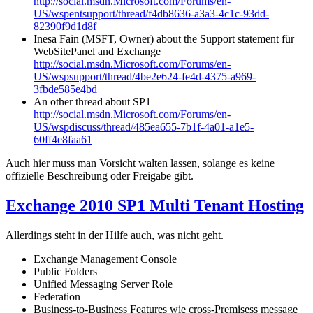
http://social.msdn.Microsoft.com/Forums/en-
US/wspentsupport/thread/f4db8636-a3a3-4c1c-93dd-
82390f9d1d8f
Inesa Fain (MSFT, Owner) about the Support statement für
WebSitePanel and Exchange
http://social.msdn.Microsoft.com/Forums/en-
US/wspsupport/thread/4be2e624-fe4d-4375-a969-
3fbde585e4bd
An other thread about SP1
http://social.msdn.Microsoft.com/Forums/en-
US/wspdiscuss/thread/485ea655-7b1f-4a01-a1e5-
60ff4e8faa61
Auch hier muss man Vorsicht walten lassen, solange es keine
offizielle Beschreibung oder Freigabe gibt.
Exchange 2010 SP1 Multi Tenant Hosting
Allerdings steht in der Hilfe auch, was nicht geht.
Exchange Management Console
Public Folders
Unified Messaging Server Role
Federation
Business-to-Business Features wie cross-Premisess message