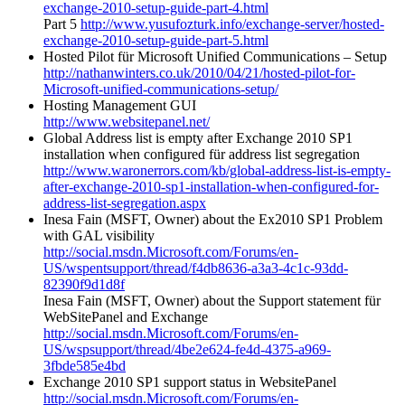
exchange-2010-setup-guide-part-4.html
Part 5
http://www.yusufozturk.info/exchange-server/hosted-
exchange-2010-setup-guide-part-5.html
Hosted Pilot für Microsoft Unified Communications – Setup
http://nathanwinters.co.uk/2010/04/21/hosted-pilot-for-
Microsoft-unified-communications-setup/
Hosting Management GUI
http://www.websitepanel.net/
Global Address list is empty after Exchange 2010 SP1
installation when configured für address list segregation
http://www.waronerrors.com/kb/global-address-list-is-empty-
after-exchange-2010-sp1-installation-when-configured-for-
address-list-segregation.aspx
Inesa Fain (MSFT, Owner) about the Ex2010 SP1 Problem
with GAL visibility
http://social.msdn.Microsoft.com/Forums/en-
US/wspentsupport/thread/f4db8636-a3a3-4c1c-93dd-
82390f9d1d8f
Inesa Fain (MSFT, Owner) about the Support statement für
WebSitePanel and Exchange
http://social.msdn.Microsoft.com/Forums/en-
US/wspsupport/thread/4be2e624-fe4d-4375-a969-
3fbde585e4bd
Exchange 2010 SP1 support status in WebsitePanel
http://social.msdn.Microsoft.com/Forums/en-