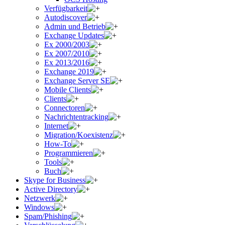
Verfügbarkeit
Autodiscover
Admin und Betrieb
Exchange Updates
Ex 2000/2003
Ex 2007/2010
Ex 2013/2016
Exchange 2019
Exchange Server SE
Mobile Clients
Clients
Connectoren
Nachrichtentracking
Internet
Migration/Koexistenz
How-To
Programmieren
Tools
Buch
Skype for Business
Active Directory
Netzwerk
Windows
Spam/Phishing