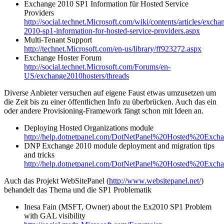
Exchange 2010 SP1 Information für Hosted Service
Providers
http://social.technet.Microsoft.com/wiki/contents/articles/excha
2010-sp1-information-for-hosted-service-providers.aspx
Multi-Tenant Support
http://technet.Microsoft.com/en-us/library/ff923272.aspx
Exchange Hoster Forum
http://social.technet.Microsoft.com/Forums/en-
US/exchange2010hosters/threads
Diverse Anbieter versuchen auf eigene Faust etwas umzusetzen um
die Zeit bis zu einer öffentlichen Info zu überbrücken. Auch das ein
oder andere Provisioning-Framework fängt schon mit Ideen an.
Deploying Hosted Organizations module
http://help.dotnetpanel.com/DotNetPanel%20Hosted%20Exc
DNP Exchange 2010 module deployment and migration tips
and tricks
http://help.dotnetpanel.com/DotNetPanel%20Hosted%20E
Auch das Projekt WebSitePanel (
http://www.websitepanel.net/
)
behandelt das Thema und die SP1 Problematik
Inesa Fain (MSFT, Owner) about the Ex2010 SP1 Problem
with GAL visibility