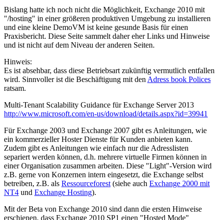
Bislang hatte ich noch nicht die Möglichkeit, Exchange 2010 mit
"/hosting" in einer größeren produktiven Umgebung zu installieren
und eine kleine DemoVM ist keine gesunde Basis für einen
Praxisbericht. Diese Seite sammelt daher eher Links und Hinweise
und ist nicht auf dem Niveau der anderen Seiten.
Hinweis:
Es ist absehbar, dass diese Betriebsart zukünftig vermutlich entfallen
wird. Sinnvoller ist die Beschäftigung mit den
Adress book Polices
ratsam.
Multi-Tenant Scalability Guidance für Exchange Server 2013
http://www.microsoft.com/en-us/download/details.aspx?id=39941
Für Exchange 2003 und Exchange 2007 gibt es Anleitungen, wie
ein kommerzieller Hoster Dienste für Kunden anbieten kann.
Zudem gibt es Anleitungen wie einfach nur die Adresslisten
separiert werden können, d.h. mehrere virtuelle Firmen können in
einer Organisation zusammen arbeiten. Diese "Light"-Version wird
z.B. gerne von Konzernen intern eingesetzt, die Exchange selbst
betreiben, z.B. als
Ressourceforest
(siehe auch
Exchange 2000 mit
NT4
und
Exchange Hosting
).
Mit der Beta von Exchange 2010 sind dann die ersten Hinweise
erschienen, dass Exchange 2010 SP1 einen "Hosted Mode"