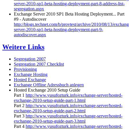
server-2010-sp1-beta-hosting-deployment-part-8-address-list-
segregation.aspx
Exchange Server 2010 SP1 Beta Hosting Deployment... Part
#9 - Autodiscover
http://blogs.technet.com/b/provtest/archive/2010/08/13/exchang
server-2010-sp1-beta-hosting-deployment-part-9-
autodiscover.aspx
Weitere Links
Segregation 2007
Segregation 2007 Checklist
Provisioning
Exchange Hosting
Hosted Exchange
Exchange Offline Adressbuch anlegen
Hosted Exchange 2010 Setup Guide
Part 1
http://www.yusufozturk.info/exchange-server/hosted-
exchange-2010-setup-guide-part-1.html
Part 2
http://www.yusufozturk.info/exchange-server/hosted-
exchange-2010-setup-guide-part-2.html
Part 3
http://www.yusufozturk.info/exchange-server/hosted-
exchange-2010-setup-guide-part-3.html
Part 4
http://www.yusufozturk.info/exchange-server/hosted-