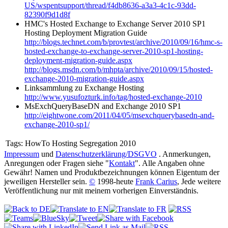
US/wspentsupport/thread/f4db8636-a3a3-4c1c-93dd-
82390f9d1d8f
HMC's Hosted Exchange to Exchange Server 2010 SP1
Hosting Deployment Migration Guide
http://blogs.technet.com/b/provtest/archive/2010/09/16/hmc-s-
hosted-exchange-to-exchange-server-2010-sp1-hosting-
deployment-migration-guide.aspx
http://blogs.msdn.com/b/mhpta/archive/2010/09/15/hosted-
exchange-2010-migration-guide.aspx
Linksammlung zu Exchange Hosting
http://www.yusufozturk.info/tag/hosted-exchange-2010
MsExchQueryBaseDN and Exchange 2010 SP1
http://eightwone.com/2011/04/05/msexchquerybasedn-and-
exchange-2010-sp1/
Tags:
HowTo Hosting Segregation 2010
Impressum
und
Datenschutzerklärung/DSGVO
. Anmerkungen,
Anregungen oder Fragen siehe "
Kontakt
". Alle Angaben ohne
Gewähr! Namen und Produktbezeichnungen können Eigentum der
jeweiligen Hersteller sein.
©
1998-heute
Frank Carius
, Jede weitere
Veröffentlichung nur mit meinem vorherigen Einverständnis.