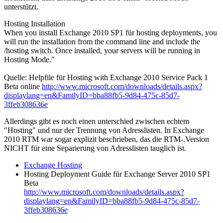
unterstützt.
Hosting Installation
When you install Exchange 2010 SP1 für hosting deployments, you
will run the installation from the command line and include the
/hosting switch. Once installed, your servers will be running in
Hosting Mode."
Quelle: Helpfile für Hosting with Exchange 2010 Service Pack 1
Beta online
http://www.microsoft.com/downloads/details.aspx?
displaylang=en&FamilyID=bba88fb5-9d84-475c-85d7-
3ffeb308636e
Allerdings gibt es noch einen unterschied zwischen echtem
"Hosting" und nur der Trennung von Adresslisten. In Exchange
2010 RTM war sogar explizit beschrieben, das die RTM-.Version
NICHT für eine Separierung von Adresslisten tauglich ist.
Exchange Hosting
Hosting Deployment Guide für Exchange Server 2010 SP1
Beta
http://www.microsoft.com/downloads/details.aspx?
displaylang=en&FamilyID=bba88fb5-9d84-475c-85d7-
3ffeb308636e