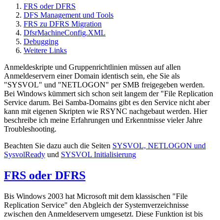
FRS oder DFRS
DFS Management und Tools
FRS zu DFRS Migration
DfsrMachineConfig.XML
Debugging
Weitere Links
Anmeldeskripte und Gruppenrichtlinien müssen auf allen
Anmeldeservern einer Domain identisch sein, ehe Sie als
"SYSVOL" und "NETLOGON" per SMB freigegeben werden.
Bei Windows kümmert sich schon seit langem der "File Replication
Service darum. Bei Samba-Domains gibt es den Service nicht aber
kann mit eigenen Skripten wie RSYNC nachgebaut werden. Hier
beschreibe ich meine Erfahrungen und Erkenntnisse vieler Jahre
Troubleshooting.
Beachten Sie dazu auch die Seiten
SYSVOL, NETLOGON und
SysvolReady
und
SYSVOL Initialisierung
FRS oder DFRS
Bis Windows 2003 hat Microsoft mit dem klassischen "File
Replication Service" den Abgleich der Systemverzeichnisse
zwischen den Anmeldeservern umgesetzt. Diese Funktion ist bis