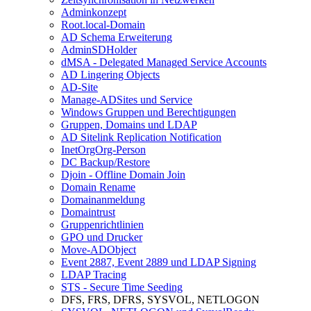
Adminkonzept
Root.local-Domain
AD Schema Erweiterung
AdminSDHolder
dMSA - Delegated Managed Service Accounts
AD Lingering Objects
AD-Site
Manage-ADSites und Service
Windows Gruppen und Berechtigungen
Gruppen, Domains und LDAP
AD Sitelink Replication Notification
InetOrgOrg-Person
DC Backup/Restore
Djoin - Offline Domain Join
Domain Rename
Domainanmeldung
Domaintrust
Gruppenrichtlinien
GPO und Drucker
Move-ADObject
Event 2887, Event 2889 und LDAP Signing
LDAP Tracing
STS - Secure Time Seeding
DFS, FRS, DFRS, SYSVOL, NETLOGON