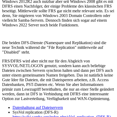
Windows 2012R2 auch nutzbar aber seit Windows 2008 gibt es mit
DFRS einen Nachfolger, der einige Probleme des klassischen FRS
beseitigt. Mittlerweile sollte FRS gar nicht mehr relevant sein. Es sei
denn, Sie migrieren von Windows 2003 Domain Controllern oder
vielleicht Samba-Servern. Dennoch finden sich sogar auf einem
Windows 2022 Server noch beide Funktionen.
Die beiden DFS-Dienste (Namespare und Replikation) sind die
neue Technik während die "File Replication" mittlerweile auf
"Disabled" steht.
FRS/DFRS wird aber nicht nur für den Abgleich von
SYSVOL/NETLOGON genutzt, sondern kann auch beliebige
Dateien zwischen Servern synchron halten und dann per DFS auch
unter einem gemeinsamen Namen freigeben. Das ist natürlich keine
Gute Idee für Dateien, die mit Dateisperren arbeiten, z.B. Access
Datenbanken, PST-Dateien etc. Wenn Sie aber Informationen
primär zum Lesezugriff bereithalten, die nur an einer Stelle geändert
werden, dann ist DFS in Verbindung mit DFRS eine interessante
Option zur Lastverteilung, Verfügbarkeit und WAN-Optimierung.
Datenhaltung auf Dateiservern
SysVol replication (DFS-R)
https://wiki.samba.org/index.php/sVol_replication_(DFS-R)