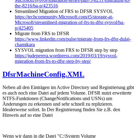
Microsoft/sysvol-migration-series-part-5-8211-migrating-to-
the-8216/ba-p/423516
Streamlined Migration of FRS to DFSR SYSVOL
https://techcommunity.Microsoft.com/t5/storage-at-
Microsoft/streamlined-migration-of-frs-to-dfsr-sysvol/ba-
p/425405
Migrate from FRS to DFSR
https://www.linkedin.com/pulse/migrate-from-frs-dfsr-dulaj-
chamikara
SYSVOL migration from FRS to DFSR step by step
https://judeperera.wordpress.com/2019/03/19/sysvol-
migration-from-frs-to-dfsr-step-by-step/
DfsrMachineConfig.XML
Neben all den Einträgen im Active Directory und Registrierung gibt
es auch noch eine Datei auf jedem Volume. DFSR nutzt erweiterte
NTFS-Funktionen (ChangeNotifications und USNs) um
Änderungen zu erkennen und sehr schnell zu replizieren.
Idealerweise sofort. In Der Registrierung finden Sie z.B. den
Hinweis auf so eine Datei
Wenn wir dann in die Datei "C:\System Volume