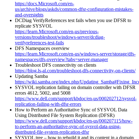
https://docs.Microsoft.com/en-
us/archive/blogs/askds/common-dfsr-configuration-mistakes-
and-oversights
DCDiag VerifyReferences test fails when you use DFSR to
replicate SYSVOL
https://learn.Microsoft.com/en-us/previous-
versions/troubleshoot/windows-server/dcdiag-
verifyreferences-test-fails
DFS Namespaces overview
https://learn.Microsoft.com/en-us/windows-server/storage/dfs-
namespaces/dfs-overview?tabs=server-manager
Troubleshoot DFS connectivity on clients
https://blog.ls-al.com/troubleshoot-dfs-connectivity-on-clients/
Updating Samba
https://wiki.samba.org/index.php/Updating_Samba#Fixing_In
SYSVOL replication failing on domain controller with DFSR
errors 4612, 5002, and 5008
https://www.dell.com/support/kbdoc/en-us/000202712/sysvol-
replication-failing-with-dfsr-errors
How to Perform an Authoritative Sync of SYSVOL Data
Using Distributed File System Replication (DFSR)
https://www.dell.com/support/kbdoc/en-us/000207115/how-
to-perform-an-authoritative-sync-of-sysvol-data-using-
distributed-file-system-replication-dfsr
SYSVOL tree – how to rebuild it and its content in a domain