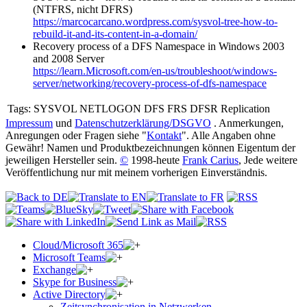
(NTFRS, nicht DFRS)
https://marcocarcano.wordpress.com/sysvol-tree-how-to-
rebuild-it-and-its-content-in-a-domain/
Recovery process of a DFS Namespace in Windows 2003
and 2008 Server
https://learn.Microsoft.com/en-us/troubleshoot/windows-
server/networking/recovery-process-of-dfs-namespace
Tags:
SYSVOL NETLOGON DFS FRS DFSR Replication
Impressum
und
Datenschutzerklärung/DSGVO
. Anmerkungen,
Anregungen oder Fragen siehe "
Kontakt
". Alle Angaben ohne
Gewähr! Namen und Produktbezeichnungen können Eigentum der
jeweiligen Hersteller sein.
©
1998-heute
Frank Carius
, Jede weitere
Veröffentlichung nur mit meinem vorherigen Einverständnis.
Cloud/Microsoft 365
Microsoft Teams
Exchange
Skype for Business
Active Directory
Zeitsynchronisation in Netzwerken