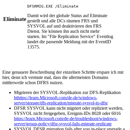
DFSRMIG.EXE /Eliminate
Damit wird der globale Status auf Eliminate
Eliminate
gestellt und alle DCs räumen FRS und
SYSVOL auf und deaktivieren den FRS
Dienst. Sie können ihn auch nicht mehr
starten. Im "File Replication Service" Eventlog
landet die passende Meldung mit der EventID
13575.
Eine genauere Beschreibung der einzelnen Schritte erspare ich mir
hier, denn ich vermute mal, dass die allermeisten Domains
mittlerweile schon DFRS nutzen.
Migrieren der SYSVOL-Replikation zur DFS-Replikation
hthttps://learn.Microsoft.com/de-de/windows-
server/storage/dfs-replication/migrate-sysvol-to-dfsr
DFSR SYSVOL kann nicht migriert oder repliziert werden,
SYSVOL nicht freigegeben, Ereignis-IDs 8028 oder 6016
https://learn.Microsoft.com/de-de/troubleshoot/windows-
server/group-policy/dfsr-sysvol-fails-migrate-replicate
SYSVOL DFSR migration fails after you in-place upgrade a