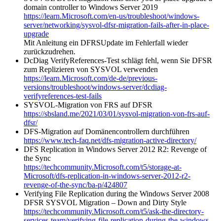
domain controller to Windows Server 2019
https://learn.Microsoft.com/en-us/troubleshoot/windows-
server/networking/sysvol-dfsr-migration-fails-after-in-place-
upgrade
Mit Anleitung ein DFRSUpdate im Fehlerfall wieder
zurückzudrehen.
DcDiag VerifyReferences-Test schlägt fehl, wenn Sie DFSR
zum Replizieren von SYSVOL verwenden
https://learn.Microsoft.com/de-de/previous-
versions/troubleshoot/windows-server/dcdiag-
verifyreferences-test-fails
SYSVOL-Migration von FRS auf DFSR
https://sbsland.me/2021/03/01/sysvol-migration-von-frs-auf-
dfsr/
DFS-Migration auf Domänencontrollern durchführen
https://www.tech-faq.net/dfs-migration-active-directory/
DFS Replication in Windows Server 2012 R2: Revenge of
the Sync
https://techcommunity.Microsoft.com/t5/storage-at-
Microsoft/dfs-replication-in-windows-server-2012-r2-
revenge-of-the-sync/ba-p/424807
Verifying File Replication during the Windows Server 2008
DFSR SYSVOL Migration – Down and Dirty Style
https://techcommunity.Microsoft.com/t5/ask-the-directory-
services-team/verifying-file-replication-during-the-windows-