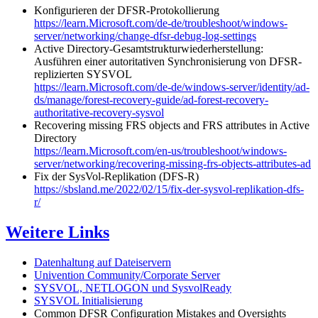
Konfigurieren der DFSR-Protokollierung
https://learn.Microsoft.com/de-de/troubleshoot/windows-
server/networking/change-dfsr-debug-log-settings
Active Directory-Gesamtstrukturwiederherstellung:
Ausführen einer autoritativen Synchronisierung von DFSR-
replizierten SYSVOL
https://learn.Microsoft.com/de-de/windows-server/identity/ad-
ds/manage/forest-recovery-guide/ad-forest-recovery-
authoritative-recovery-sysvol
Recovering missing FRS objects and FRS attributes in Active
Directory
https://learn.Microsoft.com/en-us/troubleshoot/windows-
server/networking/recovering-missing-frs-objects-attributes-ad
Fix der SysVol-Replikation (DFS-R)
https://sbsland.me/2022/02/15/fix-der-sysvol-replikation-dfs-
r/
Weitere Links
Datenhaltung auf Dateiservern
Univention Community/Corporate Server
SYSVOL, NETLOGON und SysvolReady
SYSVOL Initialisierung
Common DFSR Configuration Mistakes and Oversights