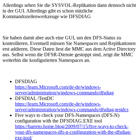
Allerdings sehen Sie die SYSVOL-Replikation dann dennoch nicht
in der GUI. Allerdings gibt es schon nützliche
Kommandozeilenwerkzeuge wie DFSDIAG
Sie haben damit aber auch eine GUI, um den DFS-Status zu
kontrollieren. Eventuell müssen Sie Namespaces und Replikationen
erst addieren. Diese Daten liest die MMC aus dem Active Directory
aus. Selbst wenn die DFSR-Dienste gestoppt sind, zeigt die MMC
weiterhin die konfigurierten Namespaces an.
DFSDIAG
https://learn.Microsoft.com/de-de/windows-
server/administration/windows-commands/dfsdiag
DFSDIAL /TestDC
https://learn.Microsoft.com/de-de/windows-
server/administration/windows-commands/dfsdiag-testdcs
Five ways to check your DFS-Namespaces (DFS-N)
configuration with the DFSDIAG.EXE tool
https://barreto.home.blog/2009/07/15/five-ways-to-check-
your-dfs-namespaces-dfs-n-configuration-with-the-dfsdiag-
exe-tool/