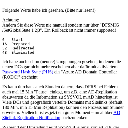
Folgende Werte habe ich gesehen. (Bitte nur lesen!)
Achtung:
Ändern Sie diese Werte nie manuell sondern nur über "DFSMIG
/SetGlobalState 1|2|3". Ein Rollback ist nicht immer supported!
0   Start

16  Prepared

32  Redirected

48  Eliminated
Ich habe auch schon (neuere) Umgebungen gesehen, in denen die
neuen DCs gar nicht mehr erscheinen aber dafür mit aktiviertem
Password Hash Sync (PHS)
ein "Azure AD Domain Controller
(RODC)" erscheint.
Es kann durchaus auch Stunden dauern, dass DFRS bei Fehlern
auch mal 15 Min "Pause" einlegt, um z.B. eine AD-Replikation
abzuwarten da die Information zu SYSVOL m AD hinterlegt ist.
Viele DCs und geografisch verteilte Domains mit Sitelinks (default
180 Min, min 15 Min Replikation) können den Prozess auf Stunden
erweitern. Vielleicht ist es jetzt ein guter Moment einmal über
AD
Sitelink Replication Notification
nachzudenken.
Während der Umstellung wird SYSVOL einmal kopiert, d.h. der