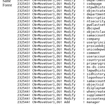
 232543! CN=MoveUser1,OU! Modify    ! department
Same
 232543! CN=MoveUser1,OU! Modify    ! codepage  
Forest
 232543! CN=MoveUser1,OU! Modify    ! ntpwdhisto
 232543! CN=MoveUser1,OU! Modify    ! objectcate
 232543! CN=MoveUser1,OU! Modify    ! department
 232543! CN=MoveUser1,OU! Modify    ! descriptio
 232543! CN=MoveUser1,OU! Modify    ! ntsecurity
 232543! CN=MoveUser1,OU! Modify    ! pwdlastset
 232543! CN=MoveUser1,OU! Modify    ! dbcspwd   
 232543! CN=MoveUser1,OU! Modify    ! objectclas
 232543! CN=MoveUser1,OU! Modify    ! samaccount
 232543! CN=MoveUser1,OU! Modify    ! company   
 232543! CN=MoveUser1,OU! Modify    ! userprinci
 232543! CN=MoveUser1,OU! Modify    ! proxiedobj
 232543! CN=MoveUser1,OU! Modify    ! unicodepwd
 232543! CN=MoveUser1,OU! Modify    ! comment   
 232543! CN=MoveUser1,OU! Modify    ! useraccoun
 232543! CN=MoveUser1,OU! Modify    ! countrycod
 232543! CN=MoveUser1,OU! Modify    ! primarygro
 232543! CN=MoveUser1,OU! Modify    ! ms-ds-cons
 232543! CN=MoveUser1,OU! Modify    ! lmpwdhisto
 232543! CN=MoveUser1,OU! Modify    ! sidhistory
 232543! CN=MoveUser1,OU! Modify    ! logonhours
 232543! CN=MoveUser1,OU! Modify    ! samaccount
 232543! CN=MoveUser1,OU! Modify    ! objectsid 
 232543! CN=MoveUser1,OU! Modify    ! displaynam
 232544! CN=MoveUser1,OU! Modify    ! whencreate
 232544! CN=MoveUser1,OU! Modify    ! supplement
 232544! CN=MoveUser1,OU! Modify    ! accountexp
 232544! CN=MoveUser1,OU! Add       ! manager  