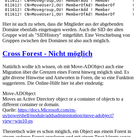
 011612! CN=Movegroup,OU! MemberAdd ! Member         ! 
 011612! CN=MoveUser2,OU! MemberOfAd! MemberOf       ! 
 011612! CN=Movegroup,OU! MemberAdd ! Member         ! 
 011612! CN=MoveUser1,OU! MemberOfAd! MemberOf       ! 
Hier ist auch zu sehen, dass die Mitglieder aus der abgebenden
Domäne ebenfalls eingetragen werden. Auch die SID der alten
Gruppe wird als "SIDHistory" mitgeführt. Eine Verschiebung von
Gruppen zwischen den Domänen ist also auch möglich.
Cross Forest - Nicht möglich
Natürlich wollte ich wissen, ob mit Move-ADObject auch eine
Migration über die Grenzen eines Forest hinweg möglich sind. Es
gibt diverse Hinweise und Antworten in Foren, die so eine Funktion
suggerieren. Die Online-Hilfe hier ist aber eindeutig:
Move-ADObject
Moves an Active Directory object or a container of objects to a
different container or domain.
Quelle:
https://docs.Microsoft.com/en-
us/powershell/module/addsadministration/move-adobject?
view=win10-ps
Theoretisch wäre es schon möglich, ein Object aus einem Forest in
einem anderen Forest anzulegen und mit einem Trust könnte sogar