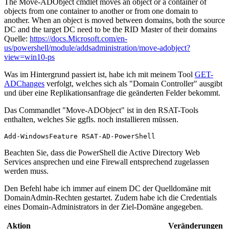
The Move-ADObject cmdlet moves an object or a container of
objects from one container to another or from one domain to
another. When an object is moved between domains, both the source
DC and the target DC need to be the RID Master of their domains
Quelle:
https://docs.Microsoft.com/en-
us/powershell/module/addsadministration/move-adobject?
view=win10-ps
Was im Hintergrund passiert ist, habe ich mit meinem Tool
GET-
ADChanges
verfolgt, welches sich als "Domain Controller" ausgibt
und über eine Replikationsanfrage die geänderten Felder bekommt.
Das Commandlet "Move-ADObject" ist in den RSAT-Tools
enthalten, welches Sie ggfls. noch installieren müssen.
Add-WindowsFeature RSAT-AD-PowerShell
Beachten Sie, dass die PowerShell die Active Directory Web
Services ansprechen und eine Firewall entsprechend zugelassen
werden muss.
Den Befehl habe ich immer auf einem DC der Quelldomäne mit
DomainAdmin-Rechten gestartet. Zudem habe ich die Credentials
eines Domain-Administrators in der Ziel-Domäne angegeben.
Aktion
Veränderungen