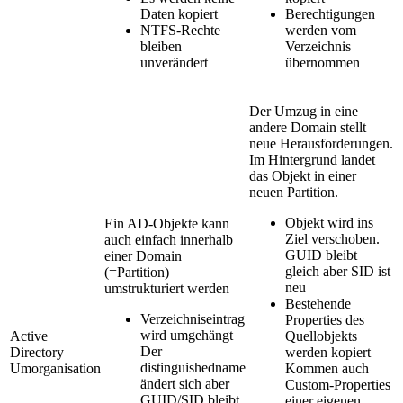
Daten kopiert
Berechtigungen
NTFS-Rechte
werden vom
bleiben
Verzeichnis
unverändert
übernommen
Der Umzug in eine
andere Domain stellt
neue Herausforderungen.
Im Hintergrund landet
das Objekt in einer
neuen Partition.
Objekt wird ins
Ein AD-Objekte kann
Ziel verschoben.
auch einfach innerhalb
GUID bleibt
einer Domain
gleich aber SID ist
(=Partition)
neu
umstrukturiert werden
Bestehende
Verzeichniseintrag
Properties des
wird umgehängt
Active
Quellobjekts
Der
Directory
werden kopiert
distinguishedname
Umorganisation
Kommen auch
ändert sich aber
Custom-Properties
GUID/SID bleibt
einer eigenen