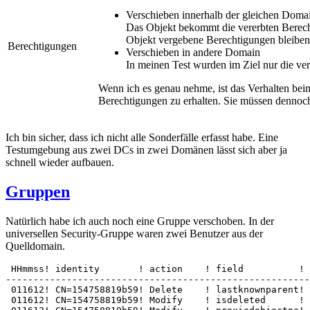
Verschieben innerhalb der gleichen Doma
Das Objekt bekommt die vererbten Berecht
Objekt vergebene Berechtigungen bleiben 
Berechtigungen
Verschieben in andere Domain
In meinen Test wurden im Ziel nur die ve
Wenn ich es genau nehme, ist das Verhalten bei
Berechtigungen zu erhalten. Sie müssen dennoc
Ich bin sicher, dass ich nicht alle Sonderfälle erfasst habe. Eine
Testumgebung aus zwei DCs in zwei Domänen lässt sich aber ja
schnell wieder aufbauen.
Gruppen
Natürlich habe ich auch noch eine Gruppe verschoben. In der
universellen Security-Gruppe waren zwei Benutzer aus der
Quelldomain.
 HHmmss! identity       ! action    ! field          ! 
-------------------------------------------------------
 011612! CN=154758819b59! Delete    ! lastknownparent! 
 011612! CN=154758819b59! Modify    ! isdeleted      ! 