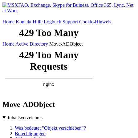
Home
Kontakt
Hilfe
Logbuch
Support
Cookie-Hinweis
Home
Active Directory
Move-ADObject
Move-ADObject
Inhaltsverzeichnis
Was bedeutet "Objekt verschieben"?
Berechtigungen