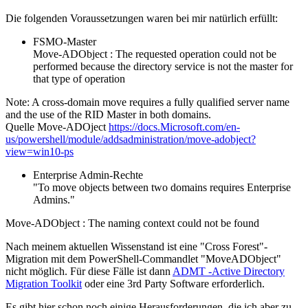
Die folgenden Voraussetzungen waren bei mir natürlich erfüllt:
FSMO-Master
Move-ADObject : The requested operation could not be
performed because the directory service is not the master for
that type of operation
Note: A cross-domain move requires a fully qualified server name
and the use of the RID Master in both domains.
Quelle Move-ADOject
https://docs.Microsoft.com/en-
us/powershell/module/addsadministration/move-adobject?
view=win10-ps
Enterprise Admin-Rechte
"To move objects between two domains requires Enterprise
Admins."
Move-ADObject : The naming context could not be found
Nach meinem aktuellen Wissenstand ist eine "Cross Forest"-
Migration mit dem PowerShell-Commandlet "MoveADObject"
nicht möglich. Für diese Fälle ist dann
ADMT -Active Directory
Migration Toolkit
oder eine 3rd Party Software erforderlich.
Es gibt hier schon noch einige Herausforderungen, die ich aber zu