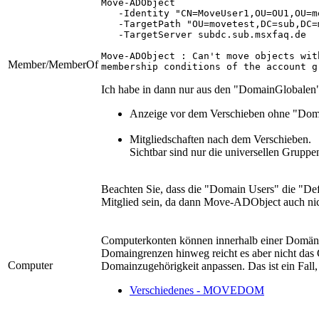
Move-ADObject `

   -Identity "CN=MoveUser1,OU=OU1,OU=m
   -TargetPath "OU=movetest,DC=sub,DC=
   -TargetServer subdc.sub.msxfaq.de

Move-ADObject : Can't move objects wit
Member/MemberOf
membership conditions of the account g
Ich habe in dann nur aus den "DomainGlobalen"
Anzeige vor dem Verschieben ohne "Dom
Mitgliedschaften nach dem Verschieben.
Sichtbar sind nur die universellen Grupp
Beachten Sie, dass die "Domain Users" die "Defa
Mitglied sein, da dann Move-ADObject auch nich
Computerkonten können innerhalb einer Domäne
Domaingrenzen hinweg reicht es aber nicht das
Computer
Domainzugehörigkeit anpassen. Das ist ein Fal
Verschiedenes - MOVEDOM