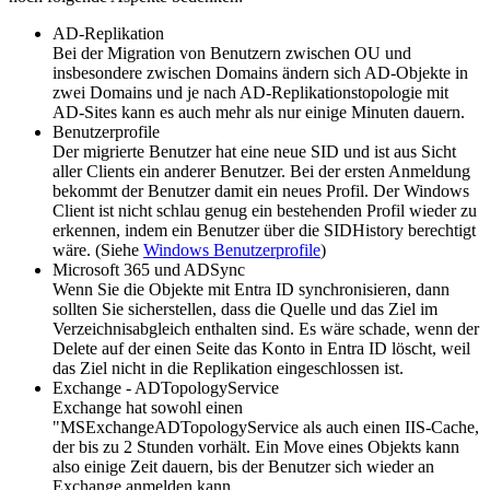
AD-Replikation
Bei der Migration von Benutzern zwischen OU und
insbesondere zwischen Domains ändern sich AD-Objekte in
zwei Domains und je nach AD-Replikationstopologie mit
AD-Sites kann es auch mehr als nur einige Minuten dauern.
Benutzerprofile
Der migrierte Benutzer hat eine neue SID und ist aus Sicht
aller Clients ein anderer Benutzer. Bei der ersten Anmeldung
bekommt der Benutzer damit ein neues Profil. Der Windows
Client ist nicht schlau genug ein bestehenden Profil wieder zu
erkennen, indem ein Benutzer über die SIDHistory berechtigt
wäre. (Siehe
Windows Benutzerprofile
)
Microsoft 365 und ADSync
Wenn Sie die Objekte mit Entra ID synchronisieren, dann
sollten Sie sicherstellen, dass die Quelle und das Ziel im
Verzeichnisabgleich enthalten sind. Es wäre schade, wenn der
Delete auf der einen Seite das Konto in Entra ID löscht, weil
das Ziel nicht in die Replikation eingeschlossen ist.
Exchange - ADTopologyService
Exchange hat sowohl einen
"MSExchangeADTopologyService als auch einen IIS-Cache,
der bis zu 2 Stunden vorhält. Ein Move eines Objekts kann
also einige Zeit dauern, bis der Benutzer sich wieder an
Exchange anmelden kann.