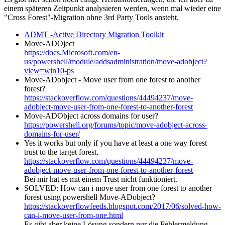
einem späteren Zeitpunkt analysieren werden, wenn mal wieder eine
"Cross Forest"-Migration ohne 3rd Party Tools ansteht.
ADMT -Active Directory Migration Toolkit
Move-ADOject
https://docs.Microsoft.com/en-
us/powershell/module/addsadministration/move-adobject?
view=win10-ps
Move-ADobject - Move user from one forest to another
forest?
https://stackoverflow.com/questions/44494237/move-
adobject-move-user-from-one-forest-to-another-forest
Move-ADObject across domains for user?
https://powershell.org/forums/topic/move-adobject-across-
domains-for-user/
Yes it works but only if you have at least a one way forest
trust to the target forest.
https://stackoverflow.com/questions/44494237/move-
adobject-move-user-from-one-forest-to-another-forest
Bei mir hat es mit einem Trust nicht funktioniert.
SOLVED: How can i move user from one forest to another
forest using powershell Move-ADobject?
https://stackoverflowfeeds.blogspot.com/2017/06/solved-how-
can-i-move-user-from-one.html
Es gibt aber keine Lösung sondern nur die Fehlermeldung