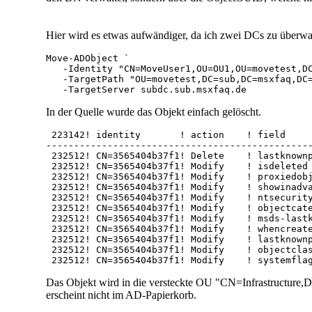
Hier wird es etwas aufwändiger, da ich zwei DCs zu überw
Move-ADObject `

   -Identity "CN=MoveUser1,OU=OU1,OU=movetest,DC
   -TargetPath "OU=movetest,DC=sub,DC=msxfaq,DC=
   -TargetServer subdc.sub.msxfaq.de
In der Quelle wurde das Objekt einfach gelöscht.
 223142! identity       ! action    ! field     
------------------------------------------------
 232512! CN=3565404b37f1! Delete    ! lastknownp
 232512! CN=3565404b37f1! Modify    ! isdeleted 
 232512! CN=3565404b37f1! Modify    ! proxiedobj
 232512! CN=3565404b37f1! Modify    ! showinadva
 232512! CN=3565404b37f1! Modify    ! ntsecurity
 232512! CN=3565404b37f1! Modify    ! objectcate
 232512! CN=3565404b37f1! Modify    ! msds-lastk
 232512! CN=3565404b37f1! Modify    ! whencreate
 232512! CN=3565404b37f1! Modify    ! lastknownp
 232512! CN=3565404b37f1! Modify    ! objectclas
 232512! CN=3565404b37f1! Modify    ! systemfla
Das Objekt wird in die versteckte OU "CN=Infrastructur
erscheint nicht im AD-Papierkorb.