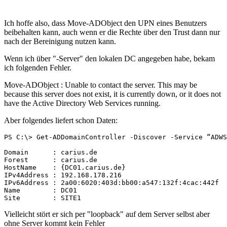
Ich hoffe also, dass Move-ADObject den UPN eines Benutzers
beibehalten kann, auch wenn er die Rechte über den Trust dann nur
nach der Bereinigung nutzen kann.
Wenn ich über "-Server" den lokalen DC angegeben habe, bekam
ich folgenden Fehler.
Move-ADObject : Unable to contact the server. This may be
because this server does not exist, it is currently down, or it does not
have the Active Directory Web Services running.
Aber folgendes liefert schon Daten:
PS C:\> Get-ADDomainController -Discover -Service “ADWS
Domain      : carius.de

Forest      : carius.de

HostName    : {DC01.carius.de}

IPv4Address : 192.168.178.216

IPv6Address : 2a00:6020:403d:bb00:a547:132f:4cac:442f

Name        : DC01

Site        : SITE1
Vielleicht stört er sich per "loopback" auf dem Server selbst aber
ohne Server kommt kein Fehler