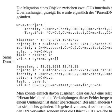
Die Migration eines Objekte zwischen zwei OUs innerhalb 
Überraschungen gezeigt. Es wurde eigentlich der "ParentD
geändert.
Move-ADObject `

   -Identity "CN=MoveUser1,OU=OU1,OU=movetest,DC
   -TargetPath "OU=OU2,OU=movetest,DC=msxfaq,DC=
timestamp : 13.02.2021 19:49:22

objectguid : e34fdd4b-3895-43d3-97d1-82e45cac0e8
identity : CN=MoveUser1,OU=OU2,OU=movetest,DC=ms
action : NewOrMove

field : parentguid

Same
value : System.Byte[]

Domain
timestamp : 13.02.2021 19:49:22

objectguid : e34fdd4b-3895-43d3-97d1-82e45cac0e8
identity : CN=MoveUser1,OU=OU2,OU=movetest,DC=ms
action : NewOrMove

field : parentdn

value : OU=OU2,OU=movetest,DC=msxfaq,DC=de
Man könnte einfach davon ausgehen, dass das AD eine relati
"Hierarchie" durch die Verknüpfungen dieser Felder hergest
einem Umhängen ist daher überschaubar. Bei allen anderen
hat sich nichts geändert. Ich gehe davon aus, dass intern da
den DN verwaltet, sondern über die ObjectGUID, welche hier