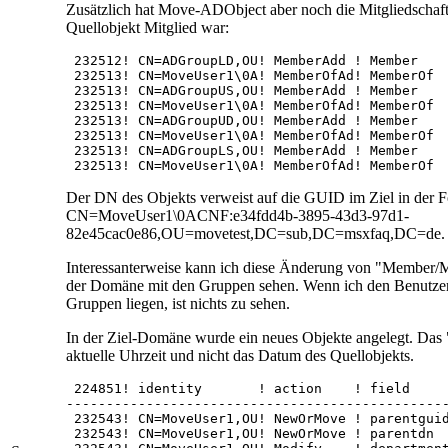
Zusätzlich hat Move-ADObject aber noch die Mitgliedschaft 
Quellobjekt Mitglied war:
 232512! CN=ADGroupLD,OU! MemberAdd ! Member    
 232513! CN=MoveUser1\0A! MemberOfAd! MemberOf  
 232513! CN=ADGroupUS,OU! MemberAdd ! Member    
 232513! CN=MoveUser1\0A! MemberOfAd! MemberOf  
 232513! CN=ADGroupUD,OU! MemberAdd ! Member    
 232513! CN=MoveUser1\0A! MemberOfAd! MemberOf  
 232513! CN=ADGroupLS,OU! MemberAdd ! Member    
 232513! CN=MoveUser1\0A! MemberOfAd! MemberOf 
Der DN des Objekts verweist auf die GUID im Ziel in der 
CN=MoveUser1\0ACNF:e34fdd4b-3895-43d3-97d1-
82e45cac0e86,OU=movetest,DC=sub,DC=msxfaq,DC=de.
Interessanterweise kann ich diese Änderung von "Member/
der Domäne mit den Gruppen sehen. Wenn ich den Benutzer 
Gruppen liegen, ist nichts zu sehen.
In der Ziel-Domäne wurde ein neues Objekte angelegt. Das 
aktuelle Uhrzeit und nicht das Datum des Quellobjekts.
 224851! identity       ! action    ! field     
------------------------------------------------
 232543! CN=MoveUser1,OU! NewOrMove ! parentguid
 232543! CN=MoveUser1,OU! NewOrMove ! parentdn  