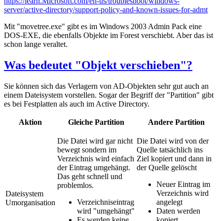
https://learn.Microsoft.com/en-us/troubleshoot/windows-
server/active-directory/support-policy-and-known-issues-for-admt
Mit "movetree.exe" gibt es im Windows 2003 Admin Pack eine
DOS-EXE, die ebenfalls Objekte im Forest verschiebt. Aber das ist
schon lange veraltet.
Was bedeutet "Objekt verschieben"?
Sie können sich das Verlagern von AD-Objekten sehr gut auch an
einem Dateisystem vorstellen. Sogar der Begriff der "Partition" gibt
es bei Festplatten als auch im Active Directory.
Aktion
Gleiche Partition
Andere Partition
Die Datei wird gar nicht
Die Datei wird von der
bewegt sondern im
Quelle tatsächlich ins
Verzeichnis wird einfach
Ziel kopiert und dann in
der Eintrag umgehängt.
der Quelle gelöscht
Das geht schnell und
Neuer Eintrag im
problemlos.
Verzeichnis wird
Dateisystem
Verzeichniseintrag
angelegt
Umorganisation
wird "umgehängt"
Daten werden
Es werden keine
kopiert