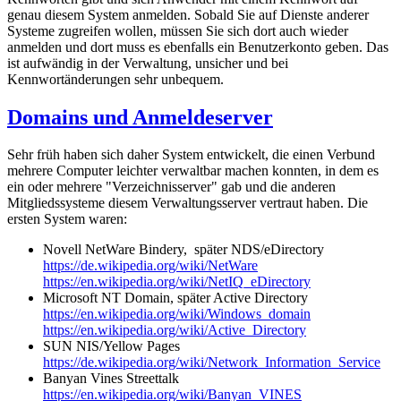
genau diesem System anmelden. Sobald Sie auf Dienste anderer
Systeme zugreifen wollen, müssen Sie sich dort auch wieder
anmelden und dort muss es ebenfalls ein Benutzerkonto geben. Das
ist aufwändig in der Verwaltung, unsicher und bei
Kennwortänderungen sehr unbequem.
Domains und Anmeldeserver
Sehr früh haben sich daher System entwickelt, die einen Verbund
mehrere Computer leichter verwaltbar machen konnten, in dem es
ein oder mehrere "Verzeichnisserver" gab und die anderen
Mitgliedssysteme diesem Verwaltungsserver vertraut haben. Die
ersten System waren:
Novell NetWare Bindery, später NDS/eDirectory
https://de.wikipedia.org/wiki/NetWare
https://en.wikipedia.org/wiki/NetIQ_eDirectory
Microsoft NT Domain, später Active Directory
https://en.wikipedia.org/wiki/Windows_domain
https://en.wikipedia.org/wiki/Active_Directory
SUN NIS/Yellow Pages
https://de.wikipedia.org/wiki/Network_Information_Service
Banyan Vines Streettalk
https://en.wikipedia.org/wiki/Banyan_VINES