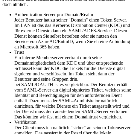
doch ähnlich.
Authentication Server pro Domain/Realm
Jeder Benutzer hat zu seiner "Domain" einen Token Server.
Im LAN ist das das Kerberos Distribution Center (KDC) und
für externe Dienste dann ein SAML/ADFS-Service. Diesen
Dienst können Sie selbst betreiben oder sie nutzen den
Service von AzureAD/EntraID, wenn Sie eh eine Anbindung
an Microsoft 365 haben.
Trust
Ein interne Memberserver vertraut durch seine
Domainmitgliedschaft dem KDC und über entsprechende
Schlüssel kann der KDC die Tickets für die Dienste digital
signieren und verschlüsseln. Im Token steht dann der
Benutzer und seine Gruppen drin.
bei SAML/OAUTH ist es vergleichbar. Der Benutzer erhält
vom SAML-Server ein digital signiertes Ticket, welches seine
Identität und Berechtigungen für den anfordernden Dient
enthält. Dazu muss der SAML-Administrator natürlich
einrichten, für welche Dienste ein Ticket ausgestellt wird und
der Dienst muss dem ausstellenden SAML-Server vertrauen.
Das könnten wir fast mit einem Domaintrust vergleichen.
Verifikation
Der Client muss ich natürlich "sicher" an seinem Tokenserver
anmelden. Das passiert in der Regel über die lokale