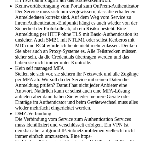
HTTPS damit Zugriff auf das Klartextkennwort.
Kennwortübertragung vom Portal zum OnPrem-Authenticator
Der Service muss sich nun vergewissern, dass die erhaltenen
Anmeldedaten korrekt sind. Auf dem Weg vom Service zu
ihrem Authentication-Endpunkt hängt es auch wieder von der
Sicherheit der Protokolle ab, ob ein Risiko besteht. Eine
Anmeldung per HTTP ohne TLS mit Basic-Authentication ist
unsicher. Auch SMB1 mit NTLM1 oder selbst Kerberos mit
MD5 und RC4 würde ich heute nicht mehr zulassen. Denken
Sie aber auch an Proxy-Systeme es. Alle Teilstrecken müssen
sicher sein, da die Credentials übertragen werden und das
haben sie nicht immer unter Kontrolle.
Kein self managed MFA
Stellen sie sich vor, sie sichern ihr Netzwerk und alle Zugänge
per MFA ab. Wir soll da der Service mit seinen Daten die
Anmeldung prüfen? Darauf hat nicht jeder Anbieter eine
Antwort. Natürlich kann er selnst auch eine MFA-Lösung
anbieten aber dann haben Sie wieder mehrere Geräte oder
Einträge im Authenticator und beim Gerätewechsel muss alles
wieder mehrfacht eingerichtet werden.
DMZ-Verbindung
Die Verbindung vom Service zum Authentication Services
muss identifiziert und verschlüsselt erfolgen. Ein VPN ist
denkbar aber aufgrund IP-Subnetzproblemen vielleicht nicht
immer einfach umzusetzen. Eine https-