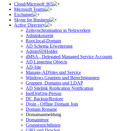
Cloud/Microsoft 365
Microsoft Teams
Exchange
Skype for Business
Active Directory
Zeitsynchronisation in Netzwerken
Adminkonzept
Root.local-Domain
AD Schema Erweiterung
AdminSDHolder
dMSA - Delegated Managed Service Accounts
AD Lingering Objects
AD-Site
Manage-ADSites und Service
Windows Gruppen und Berechtigungen
Gruppen, Domains und LDAP
AD Sitelink Replication Notification
InetOrgOrg-Person
DC Backup/Restore
Djoin - Offline Domain Join
Domain Rename
Domainanmeldung
Domaintrust
Gruppenrichtlinien
GPO und Drucker