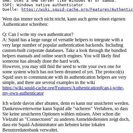
SMB: Uses a SMB server like Windows NT or Samba.

SSPI: Windows native authenticator

Quelle: 
https://wiki.squid-cache.org/Features/Authentic
Wem das immer noch nicht reicht, kann auch gerne einen eigenen
Authenticator schreiben:
Q: Can I write my own authenticator?
A: Squid has a large range of versatile helpers to integrate with a
very large number of popular authentication backends. Including
custom-built corporate databases. Take a look through the bundled
helpers manuals and online search engines. You will likely find
someone has already done the hard work.
However, you may still find the need to write your own one for
some system which has not been dreamed of yet. The protocol(s)
Squid uses to communicate with its authentication helpers are very
simple, and there are several examples in the wiki
https://wiki.squid-cache.org/Features/Authentication#can-i-write-
my-own-authenticator
Ich würde davon aber abraten, denn es kann nur unsicherer werden.
Dankenswerterweise kann Squid alle "sicheren" Verfahren, so dass
Sie keine unsicheren Optionen wählen müssen. Aber schon die
Vielzahl an "Connectoren" zu anderen Anmeldediensten zeigt doch,
dass ein Squid-Administrator am liebsten keine lokalen
Benutzerdatenbank verwaltet.