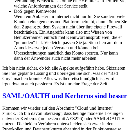
Verbindung/Websockets könnte eine Abhilfe sein. Prüfen Sie,
welche Anforderungen der Service stellt.
DoS gegen Kennworte
Wenn ein Anbieter im Internet nicht nur für Sie sondern viele
Kunden eine gemeinsame Plattform betreibt, dann können Sie
den Zugang zu dem System nicht über ihre eigene Firewall
beschränken. Ein Angreifer kann also mit Wissen von
Benutzernamen einfach mal Kennwort ausprobieren, die er
"gefunden" hat. Vielleicht passen Sie ja. Sie sehen auf dem
Anmeldeserver jeden Versuch und können bei
Überschreitungen natürlich das Konto sperren. Nur kann
dann der Anwender auch nicht mehr arbeiten.
Ich bin nicht sicher, ob ich alle Aspekte aufgeführt habe. Skizzieren
Sie ihre geplante Lösung und überlegen Sie sich, was der "Bad
Guy" machen könnte. Alles was theoretisch möglich ist, wird
irgendwann auch passieren. Es ist nur eine Frage der Zeit
SAML/OAUTH und Kerberos sind besser
Kommen wir wieder auf den Abschnitt "Cloud und Internet"
zurück. Ich bin davon überzeugt, dass heutige moderne Lösungen
entweder Kerberos (am besten mit AES256) oder SAML/OAUTH
nutzen. Die beiden Verfahren unterscheiden sich zwar in den
Protokollen und Datenstrukturen aber sind in der Funktionsweise