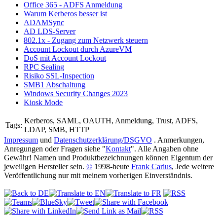
Office 365 - ADFS Anmeldung
Warum Kerberos besser ist
ADAMSync
AD LDS-Server
802.1x - Zugang zum Netzwerk steuern
Account Lockout durch AzureVM
DoS mit Account Lockout
RPC Sealing
Risiko SSL-Inspection
SMB1 Abschaltung
Windows Security Changes 2023
Kiosk Mode
Kerberos, SAML, OAUTH, Anmeldung, Trust, ADFS,
Tags:
LDAP, SMB, HTTP
Impressum
und
Datenschutzerklärung/DSGVO
. Anmerkungen,
Anregungen oder Fragen siehe "
Kontakt
". Alle Angaben ohne
Gewähr! Namen und Produktbezeichnungen können Eigentum der
jeweiligen Hersteller sein.
©
1998-heute
Frank Carius
, Jede weitere
Veröffentlichung nur mit meinem vorherigen Einverständnis.