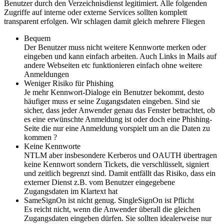
Benutzer durch den Verzeichnisdienst legitimiert. Alle folgenden
Zugriffe auf interne oder externe Services sollten komplett
transparent erfolgen. Wir schlagen damit gleich mehrere Fliegen
Bequem
Der Benutzer muss nicht weitere Kennworte merken oder
eingeben und kann einfach arbeiten. Auch Links in Mails auf
andere Webseiten etc funktionieren einfach ohne weitere
Anmeldungen
Weniger Risiko für Phishing
Je mehr Kennwort-Dialoge ein Benutzer bekommt, desto
häufiger muss er seine Zugangsdaten eingeben. Sind sie
sicher, dass jeder Anwender genau das Fenster betrachtet, ob
es eine erwünschte Anmeldung ist oder doch eine Phishing-
Seite die nur eine Anmeldung vorspielt um an die Daten zu
kommen ?
Keine Kennworte
NTLM aber insbesondere Kerberos und OAUTH übertragen
keine Kennwort sondern Tickets, die verschlüsselt, signiert
und zeitlich begrenzt sind. Damit entfällt das Risiko, dass ein
externer Dienst z.B. vom Benutzer eingegebene
Zugangsdaten im Klartext hat
SameSignOn ist nicht genug. SingleSignOn ist Pflicht
Es reicht nicht, wenn die Anwender überall die gleichen
Zugangsdaten eingeben dürfen. Sie sollten idealerweise nur