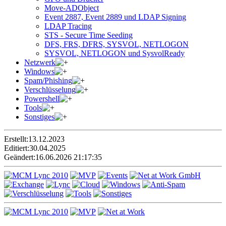
Move-ADObject
Event 2887, Event 2889 und LDAP Signing
LDAP Tracing
STS - Secure Time Seeding
DFS, FRS, DFRS, SYSVOL, NETLOGON
SYSVOL, NETLOGON und SysvolReady
Netzwerk
Windows
Spam/Phishing
Verschlüsselung
Powershell
Tools
Sonstiges
Erstellt:
13.12.2023
Editiert:
30.04.2025
Geändert:
16.06.2026 21:17:35