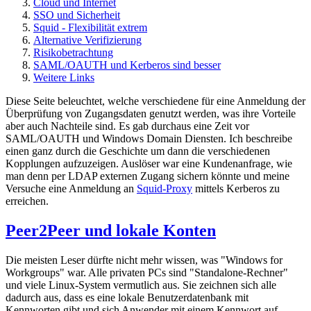
Cloud und Internet
SSO und Sicherheit
Squid - Flexibilität extrem
Alternative Verifizierung
Risikobetrachtung
SAML/OAUTH und Kerberos sind besser
Weitere Links
Diese Seite beleuchtet, welche verschiedene für eine Anmeldung der
Überprüfung von Zugangsdaten genutzt werden, was ihre Vorteile
aber auch Nachteile sind. Es gab durchaus eine Zeit vor
SAML/OAUTH und Windows Domain Diensten. Ich beschreibe
einen ganz durch die Geschichte um dann die verschiedenen
Kopplungen aufzuzeigen. Auslöser war eine Kundenanfrage, wie
man denn per LDAP externen Zugang sichern könnte und meine
Versuche eine Anmeldung an
Squid-Proxy
mittels Kerberos zu
erreichen.
Peer2Peer und lokale Konten
Die meisten Leser dürfte nicht mehr wissen, was "Windows for
Workgroups" war. Alle privaten PCs sind "Standalone-Rechner"
und viele Linux-System vermutlich aus. Sie zeichnen sich alle
dadurch aus, dass es eine lokale Benutzerdatenbank mit
Kennworten gibt und sich Anwender mit einem Kennwort auf