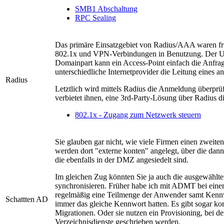
SMB1 Abschaltung
RPC Sealing
Das primäre Einsatzgebiet von Radius/AAA waren fr
802.1x und VPN-Verbindungen in Benutzung. Der Us
Domainpart kann ein Access-Point einfach die Anfrag
unterschiedliche Internetprovider die Leitung eines a
Radius
Letztlich wird mittels Radius die Anmeldung überprüf
verbietet ihnen, eine 3rd-Party-Lösung über Radius d
802.1x - Zugang zum Netzwerk steuern
Sie glauben gar nicht, wie viele Firmen einen zweite
werden dort "externe konten" angelegt, über die dann
die ebenfalls in der DMZ angesiedelt sind.
Im gleichen Zug könnten Sie ja auch die ausgewählten
synchronisieren. Früher habe ich mit ADMT bei ei
regelmäßig eine Teilmenge der Anwender samt Kennwor
Schattten AD
immer das gleiche Kennwort hatten. Es gibt sogar ko
Migrationen. Oder sie nutzen ein Provisioning, bei
Verzeichnisdienste geschrieben werden.