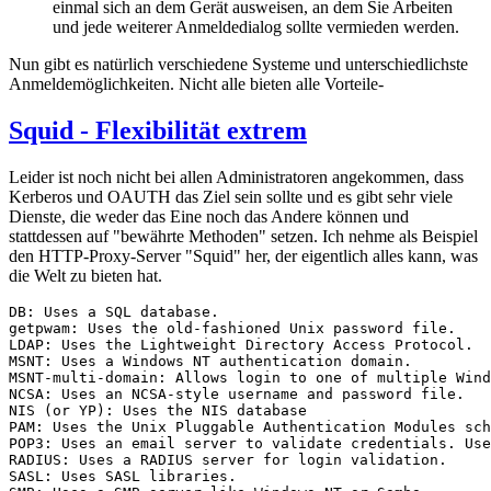
einmal sich an dem Gerät ausweisen, an dem Sie Arbeiten
und jede weiterer Anmeldedialog sollte vermieden werden.
Nun gibt es natürlich verschiedene Systeme und unterschiedlichste
Anmeldemöglichkeiten. Nicht alle bieten alle Vorteile-
Squid - Flexibilität extrem
Leider ist noch nicht bei allen Administratoren angekommen, dass
Kerberos und OAUTH das Ziel sein sollte und es gibt sehr viele
Dienste, die weder das Eine noch das Andere können und
stattdessen auf "bewährte Methoden" setzen. Ich nehme als Beispiel
den HTTP-Proxy-Server "Squid" her, der eigentlich alles kann, was
die Welt zu bieten hat.
DB: Uses a SQL database.

getpwam: Uses the old-fashioned Unix password file.

LDAP: Uses the Lightweight Directory Access Protocol.

MSNT: Uses a Windows NT authentication domain.

MSNT-multi-domain: Allows login to one of multiple Wind
NCSA: Uses an NCSA-style username and password file.

NIS (or YP): Uses the NIS database

PAM: Uses the Unix Pluggable Authentication Modules sch
POP3: Uses an email server to validate credentials. Use
RADIUS: Uses a RADIUS server for login validation.

SASL: Uses SASL libraries.
