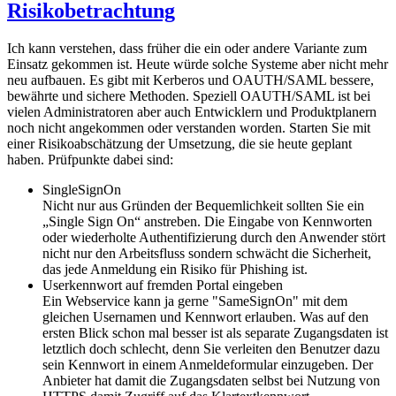
Risikobetrachtung
Ich kann verstehen, dass früher die ein oder andere Variante zum
Einsatz gekommen ist. Heute würde solche Systeme aber nicht mehr
neu aufbauen. Es gibt mit Kerberos und OAUTH/SAML bessere,
bewährte und sichere Methoden. Speziell OAUTH/SAML ist bei
vielen Administratoren aber auch Entwicklern und Produktplanern
noch nicht angekommen oder verstanden worden. Starten Sie mit
einer Risikoabschätzung der Umsetzung, die sie heute geplant
haben. Prüfpunkte dabei sind:
SingleSignOn
Nicht nur aus Gründen der Bequemlichkeit sollten Sie ein
„Single Sign On“ anstreben. Die Eingabe von Kennworten
oder wiederholte Authentifizierung durch den Anwender stört
nicht nur den Arbeitsfluss sondern schwächt die Sicherheit,
das jede Anmeldung ein Risiko für Phishing ist.
Userkennwort auf fremden Portal eingeben
Ein Webservice kann ja gerne "SameSignOn" mit dem
gleichen Usernamen und Kennwort erlauben. Was auf den
ersten Blick schon mal besser ist als separate Zugangsdaten ist
letztlich doch schlecht, denn Sie verleiten den Benutzer dazu
sein Kennwort in einem Anmeldeformular einzugeben. Der
Anbieter hat damit die Zugangsdaten selbst bei Nutzung von