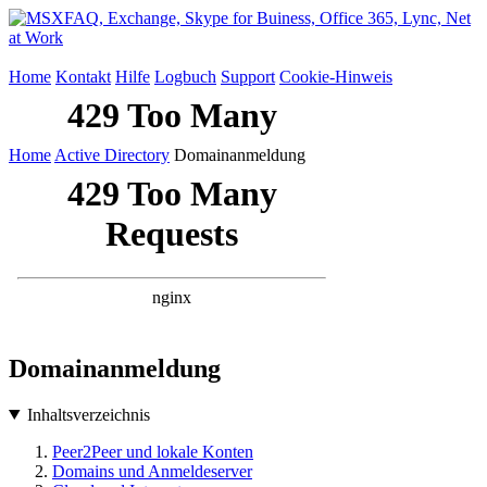
Home
Kontakt
Hilfe
Logbuch
Support
Cookie-Hinweis
Home
Active Directory
Domainanmeldung
Domainanmeldung
Inhaltsverzeichnis
Peer2Peer und lokale Konten
Domains und Anmeldeserver