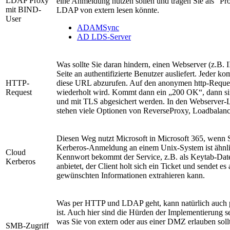
LDAP Proxy
eine Anmeldung nutzen sollen und tragen Sie als "Pr
mit BIND-
LDAP von extern lesen könnte.
User
ADAMSync
AD LDS-Server
Was sollte Sie daran hindern, einen Webserver (z.B. I
Seite an authentifizierte Benutzer ausliefert. Jeder 
HTTP-
diese URL abzurufen. Auf den anonymen http-Reques
Request
wiederholt wird. Kommt dann ein „200 OK“, dann sin
und mit TLS abgesichert werden. In den Webserver-
stehen viele Optionen von ReverseProxy, Loadbalance
Diesen Weg nutzt Microsoft in Microsoft 365, wenn S
Kerberos-Anmeldung an einem Unix-System ist ähnli
Cloud
Kennwort bekommt der Service, z.B. als Keytab-Datei.
Kerberos
anbietet, der Client holt sich ein Ticket und sendet 
gewünschten Informationen extrahieren kann.
Was per HTTP und LDAP geht, kann natürlich auch per
ist. Auch hier sind die Hürden der Implementierung s
was Sie von extern oder aus einer DMZ erlauben soll
SMB-Zugriff