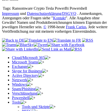
Tags:
Ransomware Crypto Tesla PowerBi Powershell
Impressum
und
Datenschutzerklärung/DSGVO
. Anmerkungen,
Anregungen oder Fragen siehe "
Kontakt
". Alle Angaben ohne
Gewähr! Namen und Produktbezeichnungen können Eigentum der
jeweiligen Hersteller sein.
©
1998-heute
Frank Carius
, Jede weitere
Veröffentlichung nur mit meinem vorherigen Einverständnis.
Cloud/Microsoft 365
Microsoft Teams
Exchange
Skype for Business
Active Directory
Netzwerk
Windows
Spam/Phishing
Verschlüsselung
Powershell
Tools
Tools und Skripte