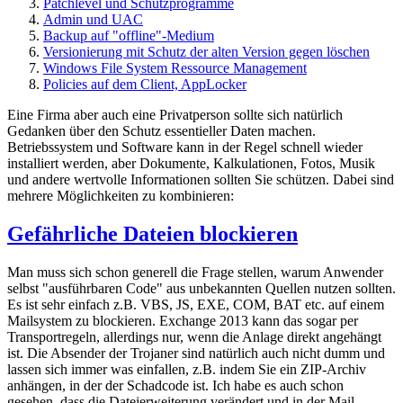
Patchlevel und Schutzprogramme
Admin und UAC
Backup auf "offline"-Medium
Versionierung mit Schutz der alten Version gegen löschen
Windows File System Ressource Management
Policies auf dem Client, AppLocker
Eine Firma aber auch eine Privatperson sollte sich natürlich
Gedanken über den Schutz essentieller Daten machen.
Betriebssystem und Software kann in der Regel schnell wieder
installiert werden, aber Dokumente, Kalkulationen, Fotos, Musik
und andere wertvolle Informationen sollten Sie schützen. Dabei sind
mehrere Möglichkeiten zu kombinieren:
Gefährliche Dateien blockieren
Man muss sich schon generell die Frage stellen, warum Anwender
selbst "ausführbaren Code" aus unbekannten Quellen nutzen sollten.
Es ist sehr einfach z.B. VBS, JS, EXE, COM, BAT etc. auf einem
Mailsystem zu blockieren. Exchange 2013 kann das sogar per
Transportregeln, allerdings nur, wenn die Anlage direkt angehängt
ist. Die Absender der Trojaner sind natürlich auch nicht dumm und
lassen sich immer was einfallen, z.B. indem Sie ein ZIP-Archiv
anhängen, in der der Schadcode ist. Ich habe es auch schon
gesehen, dass die Dateierweiterung verändert und in der Mail