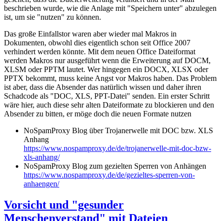
beschrieben wurde, wie die Anlage mit "Speichern unter" abzulegen
ist, um sie "nutzen" zu können.
Das große Einfallstor waren aber wieder mal Makros in
Dokumenten, obwohl dies eigentlich schon seit Office 2007
verhindert werden könnte. Mit dem neuen Office Dateiformat
werden Makros nur ausgeführt wenn die Erweiterung auf DOCM,
XLSM oder PPTM lautet. Wer hingegen ein DOCX, XLSX oder
PPTX bekommt, muss keine Angst vor Makros haben. Das Problem
ist aber, dass die Absender das natürlich wissen und daher ihren
Schadcode als "DOC, XLS, PPT-Datei" senden. Ein erster Schritt
wäre hier, auch diese sehr alten Dateiformate zu blockieren und den
Absender zu bitten, er möge doch die neuen Formate nutzen
NoSpamProxy Blog über Trojanerwelle mit DOC bzw. XLS
Anhang
https://www.nospamproxy.de/de/trojanerwelle-mit-doc-bzw-
xls-anhang/
NoSpamProxy Blog zum gezielten Sperren von Anhängen
https://www.nospamproxy.de/de/gezieltes-sperren-von-
anhaengen/
Vorsicht und "gesunder
Menschenverstand" mit Dateien